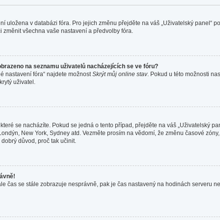
ení uložena v databázi fóra. Pro jejich změnu přejděte na váš „Uživatelský panel“ 
i změnit všechna vaše nastavení a předvolby fóra.
obrazeno na seznamu uživatelů nacházejících se ve fóru?
né nastavení fóra“ najdete možnost
Skrýt můj online stav
. Pokud u této možnosti nas
rytý uživatel.
které se nacházíte. Pokud se jedná o tento případ, přejděte na váš „Uživatelský pa
a, Londýn, New York, Sydney atd. Vezměte prosím na vědomí, že změnu časové zóny,
 dobrý důvod, proč tak učinit.
rávně!
ně, ale čas se stále zobrazuje nesprávně, pak je čas nastavený na hodinách serveru 