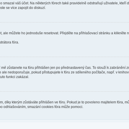
smazal váš účet. Na některých fórech také pravidelně odstraňují uživatele, kteří 
te se více zapojit do diskuzí.
t, ale můžete ho jednoduše resetovat. Přejděte na přihlašovací stránku a klikněte
rátora fóra.
i mě
zůstanete na fóru přihlášen jen po přednastavený čas. To slouží k zabránění zn
se ale nedoporučuje, pokud přistupujete k fóru ze sdíleného počítače, např. v kniho
tuto funkci zakázal.
díky kterým zůstáváte přihlášen ve fóru. Pokud je to povoleno majitelem fóra, můž
nebo odhlašováním, smazání cookies fóra může pomoci.