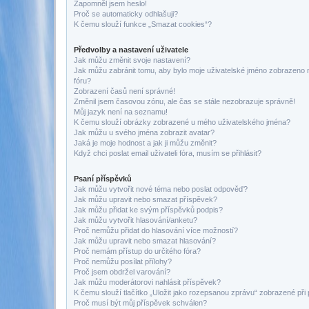
Zapomněl jsem heslo!
Proč se automaticky odhlašuji?
K čemu slouží funkce „Smazat cookies“?
Předvolby a nastavení uživatele
Jak můžu změnit svoje nastavení?
Jak můžu zabránit tomu, aby bylo moje uživatelské jméno zobrazeno 
fóru?
Zobrazení časů není správné!
Změnil jsem časovou zónu, ale čas se stále nezobrazuje správně!
Můj jazyk není na seznamu!
K čemu slouží obrázky zobrazené u mého uživatelského jména?
Jak můžu u svého jména zobrazit avatar?
Jaká je moje hodnost a jak ji můžu změnit?
Když chci poslat email uživateli fóra, musím se přihlásit?
Psaní příspěvků
Jak můžu vytvořit nové téma nebo poslat odpověď?
Jak můžu upravit nebo smazat příspěvek?
Jak můžu přidat ke svým příspěvků podpis?
Jak můžu vytvořit hlasování/anketu?
Proč nemůžu přidat do hlasování více možností?
Jak můžu upravit nebo smazat hlasování?
Proč nemám přístup do určitého fóra?
Proč nemůžu posílat přílohy?
Proč jsem obdržel varování?
Jak můžu moderátorovi nahlásit příspěvek?
K čemu slouží tlačítko „Uložit jako rozepsanou zprávu“ zobrazené při
Proč musí být můj příspěvek schválen?