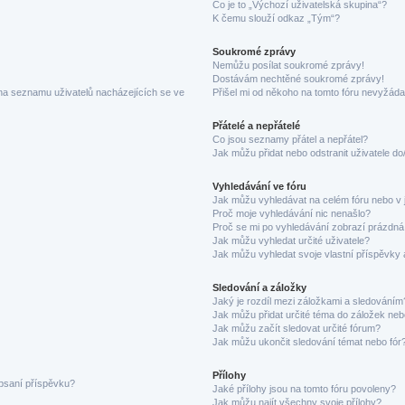
Co je to „Výchozí uživatelská skupina“?
K čemu slouží odkaz „Tým“?
Soukromé zprávy
Nemůžu posílat soukromé zprávy!
Dostávám nechtěné soukromé zprávy!
na seznamu uživatelů nacházejících se ve
Přišel mi od někoho na tomto fóru nevyžáda
Přátelé a nepřátelé
Co jsou seznamy přátel a nepřátel?
Jak můžu přidat nebo odstranit uživatele d
Vyhledávání ve fóru
Jak můžu vyhledávat na celém fóru nebo v 
Proč moje vyhledávání nic nenašlo?
Proč se mi po vyhledávání zobrazí prázdná
Jak můžu vyhledat určité uživatele?
Jak můžu vyhledat svoje vlastní příspěvky
Sledování a záložky
Jaký je rozdíl mezi záložkami a sledováním
Jak můžu přidat určité téma do záložek neb
Jak můžu začít sledovat určité fórum?
Jak můžu ukončit sledování témat nebo fór
Přílohy
 psaní příspěvku?
Jaké přílohy jsou na tomto fóru povoleny?
Jak můžu najít všechny svoje přílohy?