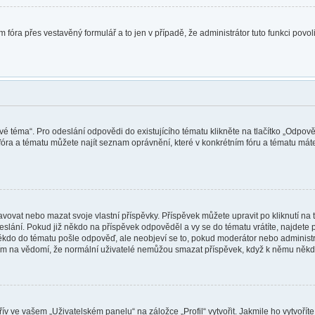
 fóra přes vestavěný formulář a to jen v případě, že administrátor tuto funkci povo
vé téma“. Pro odeslání odpovědi do existujícího tématu klikněte na tlačítko „Odpově
óra a tématu můžete najít seznam oprávnění, které v konkrétním fóru a tématu máte.
vat nebo mazat svoje vlastní příspěvky. Příspěvek můžete upravit po kliknutí na tl
ání. Pokud již někdo na příspěvek odpověděl a vy se do tématu vrátíte, najdete pod
ěkdo do tématu pošle odpověď, ale neobjeví se to, pokud moderátor nebo administr
osím na vědomí, že normální uživatelé nemůžou smazat příspěvek, když k němu něk
v ve vašem „Uživatelském panelu“ na záložce „Profil“ vytvořit. Jakmile ho vytvořít