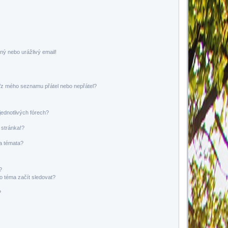
ný nebo urážlivý email!
o/z mého seznamu přátel nebo nepřátel?
jednotlivých fórech?
 stránka!?
 a témata?
?
o téma začít sledovat?
?