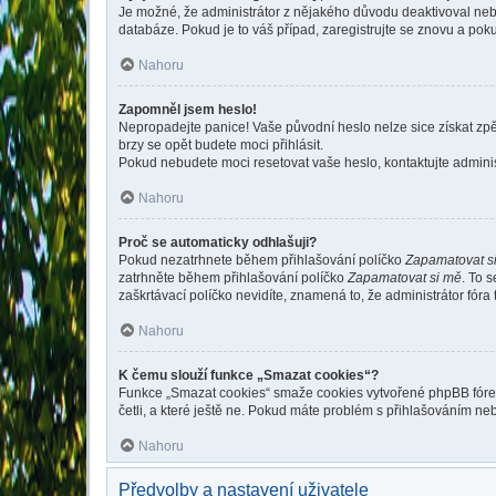
Je možné, že administrátor z nějakého důvodu deaktivoval nebo 
databáze. Pokud je to váš případ, zaregistrujte se znovu a pokus
Nahoru
Zapomněl jsem heslo!
Nepropadejte panice! Vaše původní heslo nelze sice získat zpě
brzy se opět budete moci přihlásit.
Pokud nebudete moci resetovat vaše heslo, kontaktujte administ
Nahoru
Proč se automaticky odhlašuji?
Pokud nezatrhnete během přihlašování políčko
Zapamatovat s
zatrhněte během přihlašování políčko
Zapamatovat si mě
. To 
zaškrtávací políčko nevidíte, znamená to, že administrátor fóra 
Nahoru
K čemu slouží funkce „Smazat cookies“?
Funkce „Smazat cookies“ smaže cookies vytvořené phpBB fórem, 
četli, a které ještě ne. Pokud máte problém s přihlašováním 
Nahoru
Předvolby a nastavení uživatele