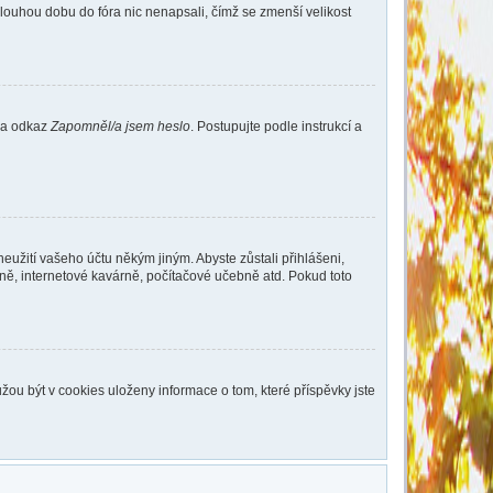
dlouhou dobu do fóra nic nenapsali, čímž se zmenší velikost
 na odkaz
Zapomněl/a jsem heslo
. Postupujte podle instrukcí a
eužití vašeho účtu někým jiným. Abyste zůstali přihlášeni,
vně, internetové kavárně, počítačové učebně atd. Pokud toto
ou být v cookies uloženy informace o tom, které příspěvky jste