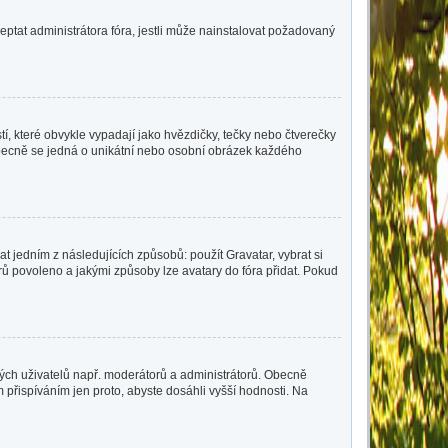
eptat administrátora fóra, jestli může nainstalovat požadovaný
í, které obvykle vypadají jako hvězdičky, tečky nebo čtverečky
 a obecně se jedná o unikátní nebo osobní obrázek každého
t jedním z následujících způsobů: použít Gravatar, vybrat si
tarů povoleno a jakými způsoby lze avatary do fóra přidat. Pokud
čitých uživatelů např. moderátorů a administrátorů. Obecně
přispíváním jen proto, abyste dosáhli vyšší hodnosti. Na