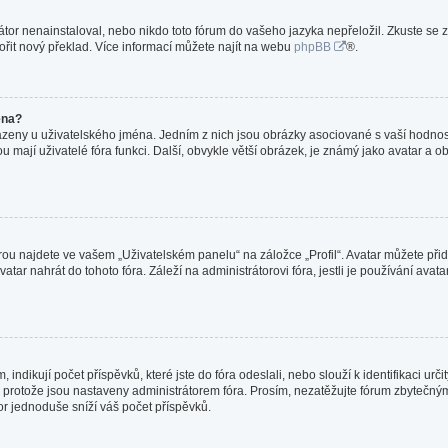
or nenainstaloval, nebo nikdo toto fórum do vašeho jazyka nepřeložil. Zkuste se z
ořit nový překlad. Více informací můžete najít na webu
phpBB
®.
éna?
azeny u uživatelského jména. Jedním z nich jsou obrázky asociované s vaší hodnost
jakou mají uživatelé fóra funkci. Další, obvykle větší obrázek, je známý jako avatar
ou najdete ve vašem „Uživatelském panelu“ na záložce „Profil“. Avatar můžete přida
vatar nahrát do tohoto fóra. Záleží na administrátorovi fóra, jestli je používání ava
ndikují počet příspěvků, které jste do fóra odeslali, nebo slouží k identifikaci ur
protože jsou nastaveny administrátorem fóra. Prosím, nezatěžujte fórum zbytečným 
or jednoduše sníží váš počet příspěvků.