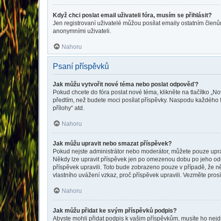
Když chci poslat email uživateli fóra, musím se přihlásit?
Jen registrovaní uživatelé můžou posílat emaily ostatním členům
anonymními uživateli.
Nahoru
Psaní příspěvků
Jak můžu vytvořit nové téma nebo poslat odpověď?
Pokud chcete do fóra poslat nové téma, klikněte na tlačítko „No
předtím, než budete moci posílat příspěvky. Naspodu každého f
přílohy“ atd.
Nahoru
Jak můžu upravit nebo smazat příspěvek?
Pokud nejste administrátor nebo moderátor, můžete pouze upravo
Někdy lze upravit příspěvek jen po omezenou dobu po jeho odesl
příspěvek upravili. Toto bude zobrazeno pouze v případě, že n
vlastního uvážení vzkaz, proč příspěvek upravili. Vezměte pr
Nahoru
Jak můžu přidat ke svým příspěvků podpis?
Abyste mohli přidat podpis k vašim příspěvkům, musíte ho nejdří