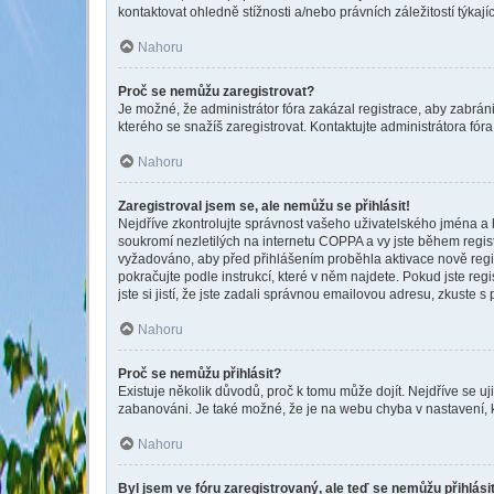
kontaktovat ohledně stížnosti a/nebo právních záležitostí týkajíc
Nahoru
Proč se nemůžu zaregistrovat?
Je možné, že administrátor fóra zakázal registrace, aby zabrán
kterého se snažíš zaregistrovat. Kontaktujte administrátora fó
Nahoru
Zaregistroval jsem se, ale nemůžu se přihlásit!
Nejdříve zkontrolujte správnost vašeho uživatelského jména a 
soukromí nezletilých na internetu COPPA a vy jste během registr
vyžadováno, aby před přihlášením proběhla aktivace nově regis
pokračujte podle instrukcí, které v něm najdete. Pokud jste re
jste si jistí, že jste zadali správnou emailovou adresu, zkuste 
Nahoru
Proč se nemůžu přihlásit?
Existuje několik důvodů, proč k tomu může dojít. Nejdříve se uji
zabanováni. Je také možné, že je na webu chyba v nastavení, 
Nahoru
Byl jsem ve fóru zaregistrovaný, ale teď se nemůžu přihlási