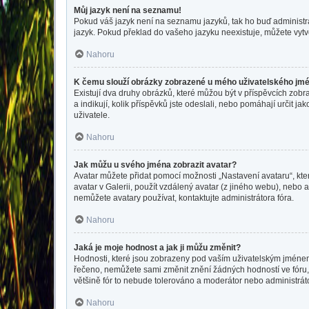
Můj jazyk není na seznamu!
Pokud váš jazyk není na seznamu jazyků, tak ho buď administrát
jazyk. Pokud překlad do vašeho jazyku neexistuje, můžete vytv
Nahoru
K čemu slouží obrázky zobrazené u mého uživatelského jm
Existují dva druhy obrázků, které můžou být v příspěvcích zobr
a indikují, kolik příspěvků jste odeslali, nebo pomáhají určit 
uživatele.
Nahoru
Jak můžu u svého jména zobrazit avatar?
Avatar můžete přidat pomocí možnosti „Nastavení avataru“, kter
avatar v Galerii, použít vzdálený avatar (z jiného webu), nebo a
nemůžete avatary používat, kontaktujte administrátora fóra.
Nahoru
Jaká je moje hodnost a jak ji můžu změnit?
Hodnosti, které jsou zobrazeny pod vaším uživatelským jménem, i
řečeno, nemůžete sami změnit znění žádných hodností ve fóru, 
většině fór to nebude tolerováno a moderátor nebo administrát
Nahoru