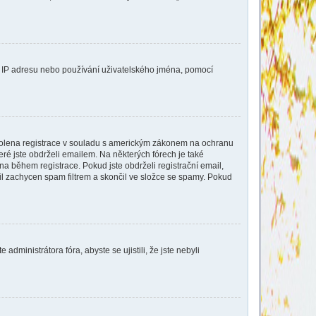
aši IP adresu nebo používání uživatelského jména, pomocí
povolena registrace v souladu s americkým zákonem na ochranu
eré jste obdrželi emailem. Na některých fórech je také
a během registrace. Pokud jste obdrželi registrační email,
ail zachycen spam filtrem a skončil ve složce se spamy. Pokud
dministrátora fóra, abyste se ujistili, že jste nebyli