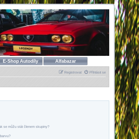
E-Shop Autodíly
Alfabazar
Registrovat
Přihlásit se
ak se můžu stát členem skupiny?
 barvu?