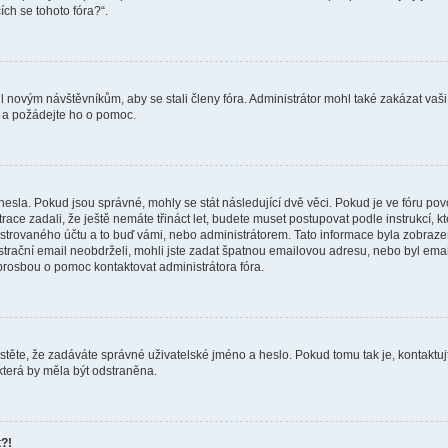
ích se tohoto fóra?“.
il novým návštěvníkům, aby se stali členy fóra. Administrátor mohl také zakázat v
ra a požádejte ho o pomoc.
hesla. Pokud jsou správné, mohly se stát následující dvě věci. Pokud je ve fóru 
ace zadali, že ještě nemáte třináct let, budete muset postupovat podle instrukcí, kt
trovaného účtu a to buď vámi, nebo administrátorem. Tato informace byla zobrazen
gistrační email neobdrželi, mohli jste zadat špatnou emailovou adresu, nebo byl em
s prosbou o pomoc kontaktovat administrátora fóra.
stěte, že zadáváte správné uživatelské jméno a heslo. Pokud tomu tak je, kontaktujte a
která by měla být odstraněna.
t?!