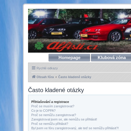
Homepage
Klubová zóna
Rychlé odkazy
Obsah fóra
Často kladené otázky
Často kladené otázky
Přihlašování a registrace
Proč se musím zaregistrovat?
Co je to COPPA?
Proč se nemůžu zaregistrovat?
Zaregistroval jsem se, ale nemůžu se přihlásit!
Proč se nemůžu přihlásit?
Byl jsem ve fóru zaregistrovaný, ale teď se nemůžu přihlásit?!