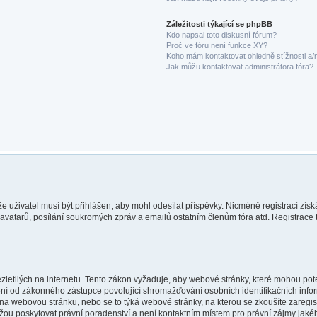
Záležitosti týkající se phpBB
Kdo napsal toto diskusní fórum?
Proč ve fóru není funkce XY?
Koho mám kontaktovat ohledně stížnosti a/ne
Jak můžu kontaktovat administrátora fóra?
 že uživatel musí být přihlášen, aby mohl odesílat příspěvky. Nicméně registrací zís
 avatarů, posílání soukromých zpráv a emailů ostatním členům fóra atd. Registrace t
etilých na internetu. Tento zákon vyžaduje, aby webové stránky, které mohou po
ní od zákonného zástupce povolující shromažďování osobních identifikačních informa
vat na webovou stránku, nebo se to týká webové stránky, na kterou se zkoušíte zareg
ůžou poskytovat právní poradenství a není kontaktním místem pro právní zájmy ja