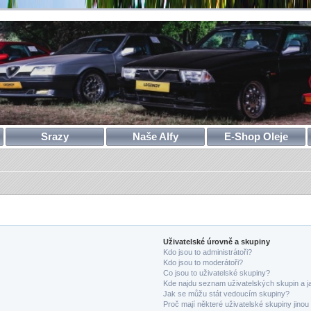
Srazy
Naše Alfy
E-Shop Oleje
Uživatelské úrovně a skupiny
Kdo jsou to administrátoři?
Kdo jsou to moderátoři?
Co jsou to uživatelské skupiny?
Kde najdu seznam uživatelských skupin a j
Jak se můžu stát vedoucím skupiny?
Proč mají některé uživatelské skupiny jinou