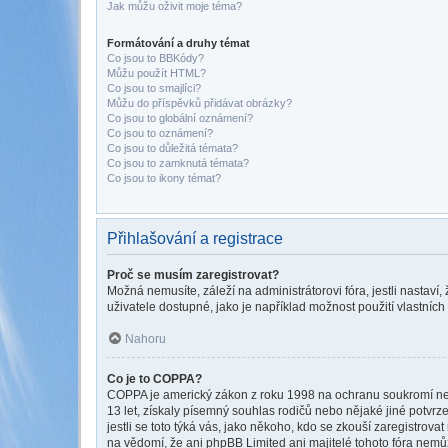
Jak můžu oživit moje téma?
Formátování a druhy témat
Co jsou to BBKódy?
Můžu použít HTML?
Co jsou to smajlíci?
Můžu do příspěvků přidávat obrázky?
Co jsou to globální oznámení?
Co jsou to oznámení?
Co jsou to důležitá témata?
Co jsou to zamknutá témata?
Co jsou to ikony témat?
Přihlašování a registrace
Proč se musím zaregistrovat?
Možná nemusíte, záleží na administrátorovi fóra, jestli nastaví,
uživatele dostupné, jako je například možnost použití vlastních
Nahoru
Co je to COPPA?
COPPA je americký zákon z roku 1998 na ochranu soukromí nezl
13 let, získaly písemný souhlas rodičů nebo nějaké jiné potvrze
jestli se toto týká vás, jako někoho, kdo se zkouší zaregistro
na vědomí, že ani phpBB Limited ani majitelé tohoto fóra nem