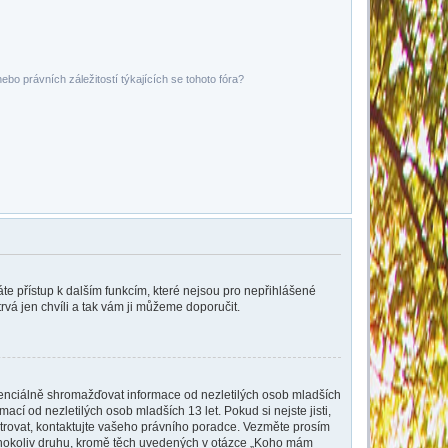
bo právních záležitostí týkajících se tohoto fóra?
káte přístup k dalším funkcím, které nejsou pro nepřihlášené
rvá jen chvíli a tak vám ji můžeme doporučit.
tenciálně shromažďovat informace od nezletilých osob mladších
cí od nezletilých osob mladších 13 let. Pokud si nejste jisti,
istrovat, kontaktujte vašeho právního poradce. Vezměte prosím
kéhokoliv druhu, kromě těch uvedených v otázce „Koho mám