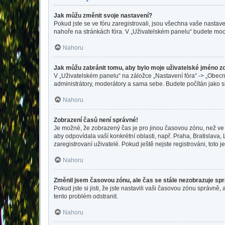
Jak můžu změnit svoje nastavení?
Pokud jste se ve fóru zaregistrovali, jsou všechna vaše nastav
nahoře na stránkách fóra. V „Uživatelském panelu“ budete moc
Nahoru
Jak můžu zabránit tomu, aby bylo moje uživatelské jméno z
V „Uživatelském panelu“ na záložce „Nastavení fóra“ -> „Obec
administrátory, moderátory a sama sebe. Budete počítán jako sk
Nahoru
Zobrazení časů není správné!
Je možné, že zobrazený čas je pro jinou časovou zónu, než ve 
aby odpovídala vaší konkrétní oblasti, např. Praha, Bratislav
zaregistrovaní uživatelé. Pokud ještě nejste registrováni, toto je
Nahoru
Změnil jsem časovou zónu, ale čas se stále nezobrazuje sp
Pokud jste si jisti, že jste nastavili vaši časovou zónu správ
tento problém odstranit.
Nahoru