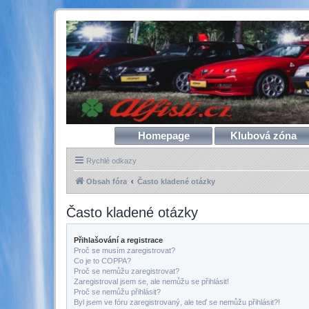
Homepage
Klubová zóna
Rychlé odkazy
Obsah fóra
Často kladené otázky
Často kladené otázky
Přihlašování a registrace
Proč se musím zaregistrovat?
Co je to COPPA?
Proč se nemůžu zaregistrovat?
Zaregistroval jsem se, ale nemůžu se přihlásit!
Proč se nemůžu přihlásit?
Byl jsem ve fóru zaregistrovaný, ale teď se nemůžu přihlásit?!