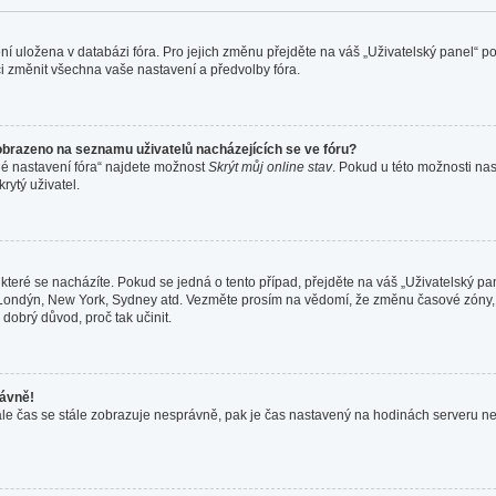
ení uložena v databázi fóra. Pro jejich změnu přejděte na váš „Uživatelský panel“ 
i změnit všechna vaše nastavení a předvolby fóra.
obrazeno na seznamu uživatelů nacházejících se ve fóru?
né nastavení fóra“ najdete možnost
Skrýt můj online stav
. Pokud u této možnosti nas
rytý uživatel.
které se nacházíte. Pokud se jedná o tento případ, přejděte na váš „Uživatelský pa
a, Londýn, New York, Sydney atd. Vezměte prosím na vědomí, že změnu časové zóny,
 dobrý důvod, proč tak učinit.
rávně!
ně, ale čas se stále zobrazuje nesprávně, pak je čas nastavený na hodinách serveru 