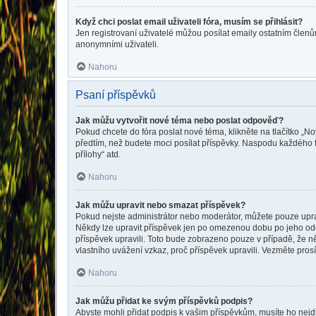
Když chci poslat email uživateli fóra, musím se přihlásit?
Jen registrovaní uživatelé můžou posílat emaily ostatním členům
anonymními uživateli.
Nahoru
Psaní příspěvků
Jak můžu vytvořit nové téma nebo poslat odpověď?
Pokud chcete do fóra poslat nové téma, klikněte na tlačítko „No
předtím, než budete moci posílat příspěvky. Naspodu každého f
přílohy“ atd.
Nahoru
Jak můžu upravit nebo smazat příspěvek?
Pokud nejste administrátor nebo moderátor, můžete pouze upravo
Někdy lze upravit příspěvek jen po omezenou dobu po jeho odesl
příspěvek upravili. Toto bude zobrazeno pouze v případě, že n
vlastního uvážení vzkaz, proč příspěvek upravili. Vezměte pr
Nahoru
Jak můžu přidat ke svým příspěvků podpis?
Abyste mohli přidat podpis k vašim příspěvkům, musíte ho nejdří