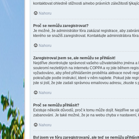
kontaktovat ohledně stížnosti a/nebo právních záležitostí týkajíc
Nahoru
Proč se nemůžu zaregistrovat?
Je možné, že administrátor fóra zakázal registrace, aby zabrán
kterého se snažíš zaregistrovat. Kontaktujte administrátora fó
Nahoru
Zaregistroval jsem se, ale nemůžu se přihlásit!
Nejdříve zkontrolujte správnost vašeho uživatelského jména a 
soukromí nezletilých na internetu COPPA a vy jste během registr
vyžadováno, aby před přihlášením proběhla aktivace nově regis
pokračujte podle instrukcí, které v něm najdete. Pokud jste re
jste si jistí, že jste zadali správnou emailovou adresu, zkuste 
Nahoru
Proč se nemůžu přihlásit?
Existuje několik důvodů, proč k tomu může dojít. Nejdříve se uji
zabanováni. Je také možné, že je na webu chyba v nastavení, 
Nahoru
Byl jsem ve fóru zaregistrovaný, ale teď se nemůžu přihlási