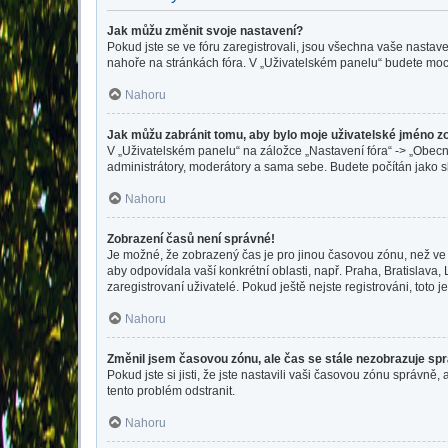
Jak můžu změnit svoje nastavení?
Pokud jste se ve fóru zaregistrovali, jsou všechna vaše nastav
nahoře na stránkách fóra. V „Uživatelském panelu“ budete moc
Nahoru
Jak můžu zabránit tomu, aby bylo moje uživatelské jméno z
V „Uživatelském panelu“ na záložce „Nastavení fóra“ -> „Obec
administrátory, moderátory a sama sebe. Budete počítán jako sk
Nahoru
Zobrazení časů není správné!
Je možné, že zobrazený čas je pro jinou časovou zónu, než ve 
aby odpovídala vaší konkrétní oblasti, např. Praha, Bratislav
zaregistrovaní uživatelé. Pokud ještě nejste registrováni, toto je
Nahoru
Změnil jsem časovou zónu, ale čas se stále nezobrazuje sp
Pokud jste si jisti, že jste nastavili vaši časovou zónu správ
tento problém odstranit.
Nahoru