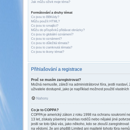
Jak můžu oživit moje téma?
Formátování a druhy témat
Co jsou to BBKódy?
Můžu použít HTML?
Co jsou to smajlíci?
Můžu do příspěvků přidávat obrázky?
Co jsou to globální oznámení?
Co jsou to oznámení?
Co jsou to důležitá témata?
Co jsou to zamknutá témata?
Co jsou to ikony témat?
Přihlašování a registrace
Proč se musím zaregistrovat?
Možná nemusíte, záleží na administrátorovi fóra, jestli nastaví,
uživatele dostupné, jako je například možnost použití vlastních
Nahoru
Co je to COPPA?
COPPA je americký zákon z roku 1998 na ochranu soukromí nezl
13 let, získaly písemný souhlas rodičů nebo nějaké jiné potvrze
jestli se toto týká vás, jako někoho, kdo se zkouší zaregistro
na vědomí, že ani phpBB Limited ani majitelé tohoto fóra nem