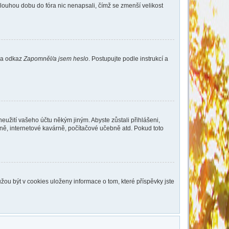
dlouhou dobu do fóra nic nenapsali, čímž se zmenší velikost
 na odkaz
Zapomněl/a jsem heslo
. Postupujte podle instrukcí a
eužití vašeho účtu někým jiným. Abyste zůstali přihlášeni,
vně, internetové kavárně, počítačové učebně atd. Pokud toto
ou být v cookies uloženy informace o tom, které příspěvky jste