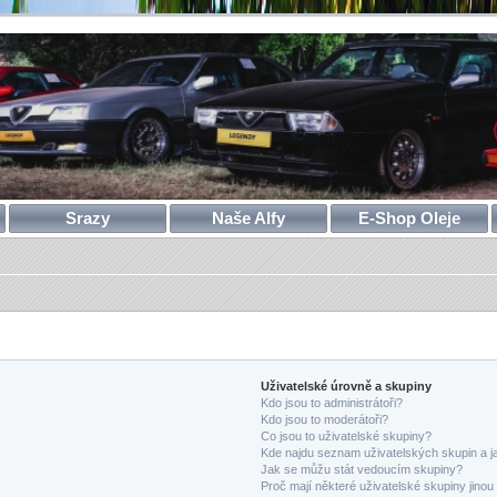
Srazy
Naše Alfy
E-Shop Oleje
Uživatelské úrovně a skupiny
Kdo jsou to administrátoři?
Kdo jsou to moderátoři?
Co jsou to uživatelské skupiny?
Kde najdu seznam uživatelských skupin a j
Jak se můžu stát vedoucím skupiny?
Proč mají některé uživatelské skupiny jinou