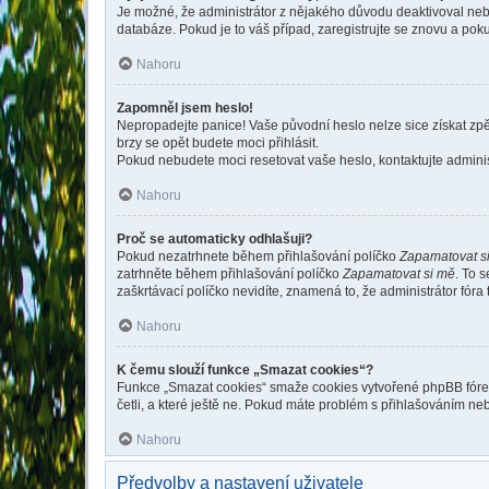
Je možné, že administrátor z nějakého důvodu deaktivoval nebo 
databáze. Pokud je to váš případ, zaregistrujte se znovu a pokus
Nahoru
Zapomněl jsem heslo!
Nepropadejte panice! Vaše původní heslo nelze sice získat zpě
brzy se opět budete moci přihlásit.
Pokud nebudete moci resetovat vaše heslo, kontaktujte administ
Nahoru
Proč se automaticky odhlašuji?
Pokud nezatrhnete během přihlašování políčko
Zapamatovat s
zatrhněte během přihlašování políčko
Zapamatovat si mě
. To 
zaškrtávací políčko nevidíte, znamená to, že administrátor fóra 
Nahoru
K čemu slouží funkce „Smazat cookies“?
Funkce „Smazat cookies“ smaže cookies vytvořené phpBB fórem, 
četli, a které ještě ne. Pokud máte problém s přihlašováním 
Nahoru
Předvolby a nastavení uživatele