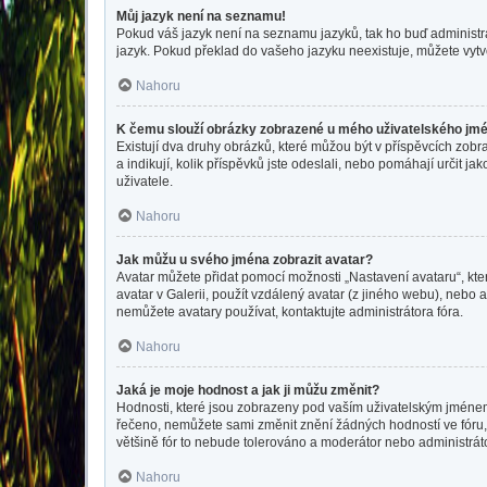
Můj jazyk není na seznamu!
Pokud váš jazyk není na seznamu jazyků, tak ho buď administrát
jazyk. Pokud překlad do vašeho jazyku neexistuje, můžete vytv
Nahoru
K čemu slouží obrázky zobrazené u mého uživatelského jm
Existují dva druhy obrázků, které můžou být v příspěvcích zobr
a indikují, kolik příspěvků jste odeslali, nebo pomáhají určit 
uživatele.
Nahoru
Jak můžu u svého jména zobrazit avatar?
Avatar můžete přidat pomocí možnosti „Nastavení avataru“, kter
avatar v Galerii, použít vzdálený avatar (z jiného webu), nebo a
nemůžete avatary používat, kontaktujte administrátora fóra.
Nahoru
Jaká je moje hodnost a jak ji můžu změnit?
Hodnosti, které jsou zobrazeny pod vaším uživatelským jménem, i
řečeno, nemůžete sami změnit znění žádných hodností ve fóru, 
většině fór to nebude tolerováno a moderátor nebo administrát
Nahoru