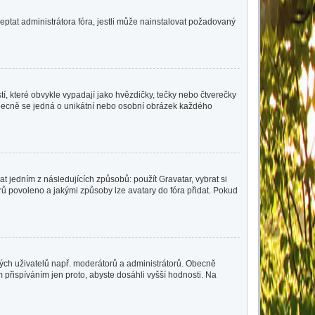
eptat administrátora fóra, jestli může nainstalovat požadovaný
í, které obvykle vypadají jako hvězdičky, tečky nebo čtverečky
 a obecně se jedná o unikátní nebo osobní obrázek každého
t jedním z následujících způsobů: použít Gravatar, vybrat si
tarů povoleno a jakými způsoby lze avatary do fóra přidat. Pokud
čitých uživatelů např. moderátorů a administrátorů. Obecně
přispíváním jen proto, abyste dosáhli vyšší hodnosti. Na