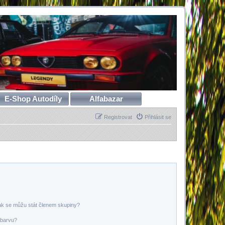
E-Shop Autodíly
Alfabazar
Registrovat
Přihlásit se
ak se můžu stát členem skupiny?
 barvu?