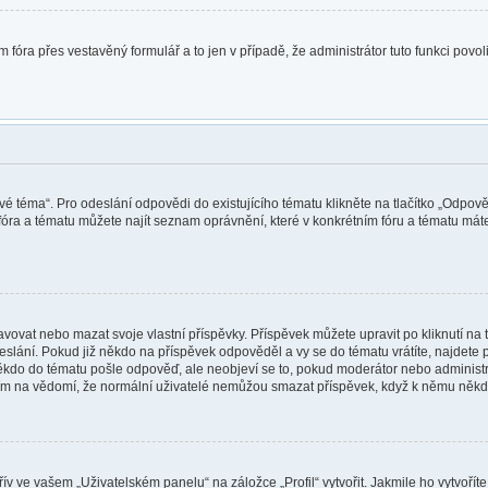
 fóra přes vestavěný formulář a to jen v případě, že administrátor tuto funkci povo
vé téma“. Pro odeslání odpovědi do existujícího tématu klikněte na tlačítko „Odpově
óra a tématu můžete najít seznam oprávnění, které v konkrétním fóru a tématu máte.
vat nebo mazat svoje vlastní příspěvky. Příspěvek můžete upravit po kliknutí na tl
ání. Pokud již někdo na příspěvek odpověděl a vy se do tématu vrátíte, najdete pod
ěkdo do tématu pošle odpověď, ale neobjeví se to, pokud moderátor nebo administr
osím na vědomí, že normální uživatelé nemůžou smazat příspěvek, když k němu něk
v ve vašem „Uživatelském panelu“ na záložce „Profil“ vytvořit. Jakmile ho vytvořít