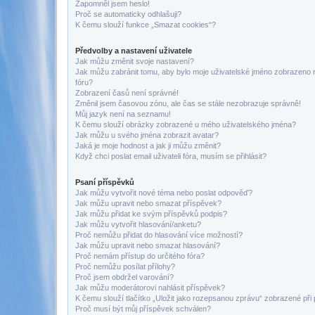
Zapomněl jsem heslo!
Proč se automaticky odhlašuji?
K čemu slouží funkce „Smazat cookies“?
Předvolby a nastavení uživatele
Jak můžu změnit svoje nastavení?
Jak můžu zabránit tomu, aby bylo moje uživatelské jméno zobrazeno 
fóru?
Zobrazení časů není správné!
Změnil jsem časovou zónu, ale čas se stále nezobrazuje správně!
Můj jazyk není na seznamu!
K čemu slouží obrázky zobrazené u mého uživatelského jména?
Jak můžu u svého jména zobrazit avatar?
Jaká je moje hodnost a jak ji můžu změnit?
Když chci poslat email uživateli fóra, musím se přihlásit?
Psaní příspěvků
Jak můžu vytvořit nové téma nebo poslat odpověď?
Jak můžu upravit nebo smazat příspěvek?
Jak můžu přidat ke svým příspěvků podpis?
Jak můžu vytvořit hlasování/anketu?
Proč nemůžu přidat do hlasování více možností?
Jak můžu upravit nebo smazat hlasování?
Proč nemám přístup do určitého fóra?
Proč nemůžu posílat přílohy?
Proč jsem obdržel varování?
Jak můžu moderátorovi nahlásit příspěvek?
K čemu slouží tlačítko „Uložit jako rozepsanou zprávu“ zobrazené při
Proč musí být můj příspěvek schválen?