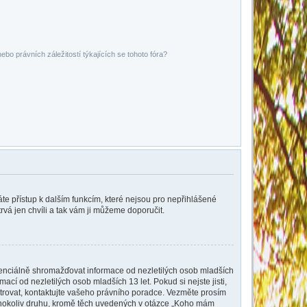
bo právních záležitostí týkajících se tohoto fóra?
káte přístup k dalším funkcím, které nejsou pro nepřihlášené
rvá jen chvíli a tak vám ji můžeme doporučit.
tenciálně shromažďovat informace od nezletilých osob mladších
cí od nezletilých osob mladších 13 let. Pokud si nejste jisti,
istrovat, kontaktujte vašeho právního poradce. Vezměte prosím
kéhokoliv druhu, kromě těch uvedených v otázce „Koho mám