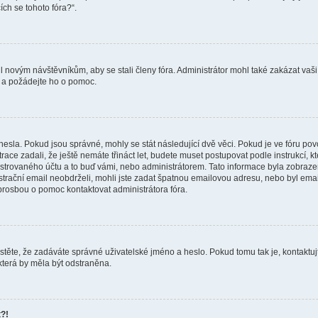
ích se tohoto fóra?“.
il novým návštěvníkům, aby se stali členy fóra. Administrátor mohl také zakázat v
ra a požádejte ho o pomoc.
hesla. Pokud jsou správné, mohly se stát následující dvě věci. Pokud je ve fóru 
ace zadali, že ještě nemáte třináct let, budete muset postupovat podle instrukcí, kt
trovaného účtu a to buď vámi, nebo administrátorem. Tato informace byla zobrazen
gistrační email neobdrželi, mohli jste zadat špatnou emailovou adresu, nebo byl em
s prosbou o pomoc kontaktovat administrátora fóra.
stěte, že zadáváte správné uživatelské jméno a heslo. Pokud tomu tak je, kontaktujte a
která by měla být odstraněna.
t?!