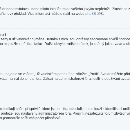
or nenainstaloval, nebo nikdo toto fórum do vašeho jazyka nepřeložil. Zkuste se z
ořit nový překlad. Více informací můžete najít na webu
phpBB
®.
éna?
azeny u uživatelského jména. Jedním z nich jsou obrázky asociované s vaší hodnost
jakou mají uživatelé fóra funkci. Další, obvykle větší obrázek, je známý jako avatar
ou najdete ve vašem „Uživatelském panelu“ na záložce „Profil“. Avatar můžete přida
vatar nahrát do tohoto fóra. Záleží na administrátorovi fóra, jestli je používání ava
ndikují počet příspěvků, které jste do fóra odeslali, nebo slouží k identifikaci ur
protože jsou nastaveny administrátorem fóra. Prosím, nezatěžujte fórum zbytečným 
or jednoduše sníží váš počet příspěvků.