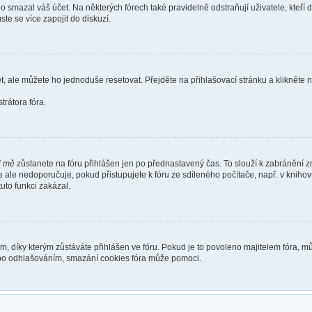
smazal váš účet. Na některých fórech také pravidelně odstraňují uživatele, kteří 
te se více zapojit do diskuzí.
t, ale můžete ho jednoduše resetovat. Přejděte na přihlašovací stránku a klikněte
rátora fóra.
i mě
zůstanete na fóru přihlášen jen po přednastavený čas. To slouží k zabránění zn
se ale nedoporučuje, pokud přistupujete k fóru ze sdíleného počítače, např. v kniho
tuto funkci zakázal.
díky kterým zůstáváte přihlášen ve fóru. Pokud je to povoleno majitelem fóra, můž
nebo odhlašováním, smazání cookies fóra může pomoci.