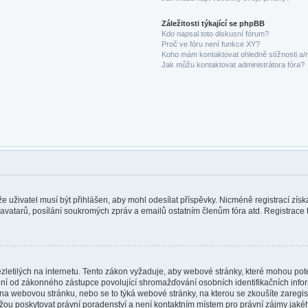
Záležitosti týkající se phpBB
Kdo napsal toto diskusní fórum?
Proč ve fóru není funkce XY?
Koho mám kontaktovat ohledně stížnosti a/ne
Jak můžu kontaktovat administrátora fóra?
 že uživatel musí být přihlášen, aby mohl odesílat příspěvky. Nicméně registrací zís
 avatarů, posílání soukromých zpráv a emailů ostatním členům fóra atd. Registrace t
etilých na internetu. Tento zákon vyžaduje, aby webové stránky, které mohou po
ní od zákonného zástupce povolující shromažďování osobních identifikačních informa
vat na webovou stránku, nebo se to týká webové stránky, na kterou se zkoušíte zareg
ůžou poskytovat právní poradenství a není kontaktním místem pro právní zájmy ja