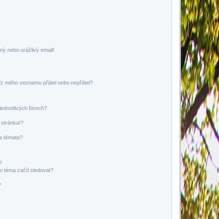
ný nebo urážlivý email!
o/z mého seznamu přátel nebo nepřátel?
jednotlivých fórech?
 stránka!?
 a témata?
?
o téma začít sledovat?
?