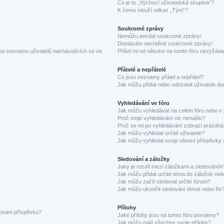
Co je to „Výchozí uživatelská skupina“?
K čemu slouží odkaz „Tým“?
Soukromé zprávy
Nemůžu posílat soukromé zprávy!
Dostávám nechtěné soukromé zprávy!
na seznamu uživatelů nacházejících se ve
Přišel mi od někoho na tomto fóru nevyžáda
Přátelé a nepřátelé
Co jsou seznamy přátel a nepřátel?
Jak můžu přidat nebo odstranit uživatele d
Vyhledávání ve fóru
Jak můžu vyhledávat na celém fóru nebo v 
Proč moje vyhledávání nic nenašlo?
Proč se mi po vyhledávání zobrazí prázdná
Jak můžu vyhledat určité uživatele?
Jak můžu vyhledat svoje vlastní příspěvky
Sledování a záložky
Jaký je rozdíl mezi záložkami a sledováním
Jak můžu přidat určité téma do záložek neb
Jak můžu začít sledovat určité fórum?
Jak můžu ukončit sledování témat nebo fór
Přílohy
 psaní příspěvku?
Jaké přílohy jsou na tomto fóru povoleny?
Jak můžu najít všechny svoje přílohy?