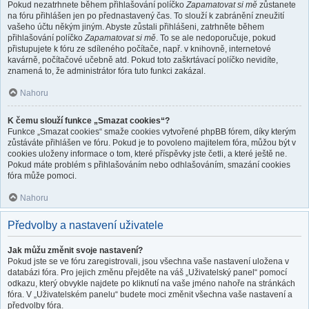
Pokud nezatrhnete během přihlašování políčko
Zapamatovat si mě
zůstanete
na fóru přihlášen jen po přednastavený čas. To slouží k zabránění zneužití
vašeho účtu někým jiným. Abyste zůstali přihlášeni, zatrhněte během
přihlašování políčko
Zapamatovat si mě
. To se ale nedoporučuje, pokud
přistupujete k fóru ze sdíleného počítače, např. v knihovně, internetové
kavárně, počítačové učebně atd. Pokud toto zaškrtávací políčko nevidíte,
znamená to, že administrátor fóra tuto funkci zakázal.
Nahoru
K čemu slouží funkce „Smazat cookies“?
Funkce „Smazat cookies“ smaže cookies vytvořené phpBB fórem, díky kterým
zůstáváte přihlášen ve fóru. Pokud je to povoleno majitelem fóra, můžou být v
cookies uloženy informace o tom, které příspěvky jste četli, a které ještě ne.
Pokud máte problém s přihlašováním nebo odhlašováním, smazání cookies
fóra může pomoci.
Nahoru
Předvolby a nastavení uživatele
Jak můžu změnit svoje nastavení?
Pokud jste se ve fóru zaregistrovali, jsou všechna vaše nastavení uložena v
databázi fóra. Pro jejich změnu přejděte na váš „Uživatelský panel“ pomocí
odkazu, který obvykle najdete po kliknutí na vaše jméno nahoře na stránkách
fóra. V „Uživatelském panelu“ budete moci změnit všechna vaše nastavení a
předvolby fóra.