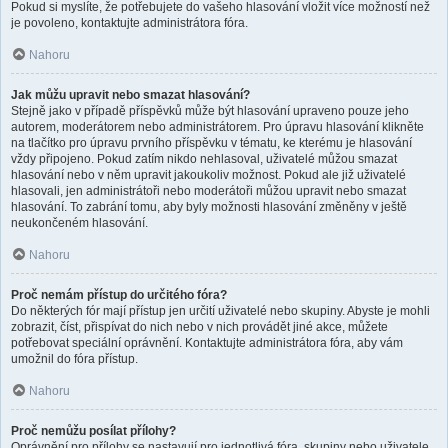
Pokud si myslíte, že potřebujete do vašeho hlasování vložit více možností než
je povoleno, kontaktujte administrátora fóra.
Nahoru
Jak můžu upravit nebo smazat hlasování?
Stejně jako v případě příspěvků může být hlasování upraveno pouze jeho
autorem, moderátorem nebo administrátorem. Pro úpravu hlasování klikněte
na tlačítko pro úpravu prvního příspěvku v tématu, ke kterému je hlasování
vždy připojeno. Pokud zatím nikdo nehlasoval, uživatelé můžou smazat
hlasování nebo v něm upravit jakoukoliv možnost. Pokud ale již uživatelé
hlasovali, jen administrátoři nebo moderátoři můžou upravit nebo smazat
hlasování. To zabrání tomu, aby byly možnosti hlasování změněny v ještě
neukončeném hlasování.
Nahoru
Proč nemám přístup do určitého fóra?
Do některých fór mají přístup jen určití uživatelé nebo skupiny. Abyste je mohli
zobrazit, číst, přispívat do nich nebo v nich provádět jiné akce, můžete
potřebovat speciální oprávnění. Kontaktujte administrátora fóra, aby vám
umožnil do fóra přístup.
Nahoru
Proč nemůžu posílat přílohy?
Oprávnění pro přílohy se nastavují pro jednotlivá fóra, skupiny nebo uživatele.