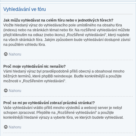
Vyhledávání ve fóru
Jak můžu vyhledávat na celém fóru nebo v jednotlivých fórech?
Vložte hledaný výraz do vyhledávacího pole umístěného na obsahu fóra
(indexu) nebo na stránkách témat nebo fór. Na rozšířené vyhledávání můžete
přejít kliknutím na odkaz (nebo ikonu) „Rozšířené vyhledávání“, který najdete
na všech stránkách fóra. Jakým způsobem bude vyhledávání dostupné závisí
na použitém vzhledu fóra.
Nahoru
Proč moje vyhledávání nic nenašlo?
Vámi hledaný výraz byl pravděpodobně příliš obecný a obsahoval mnoho
běžných termínů, které phpBB neindexuje. Buďte konkrétnější a použijte
možnosti v „Rozšířeném vyhledávání“.
Nahoru
Proč se mi po vyhledávání zobrazí prázdná stránka!?
Vaše vyhledávání vrátilo příliš mnoho výsledků a webový server je nebyl
schopen zpracovat. Přejděte na „Rozšířené vyhledávání“ a použijte
konkrétnější hledané výrazy a vyberte fóra, ve kterých budete vyhledávat.
Nahoru