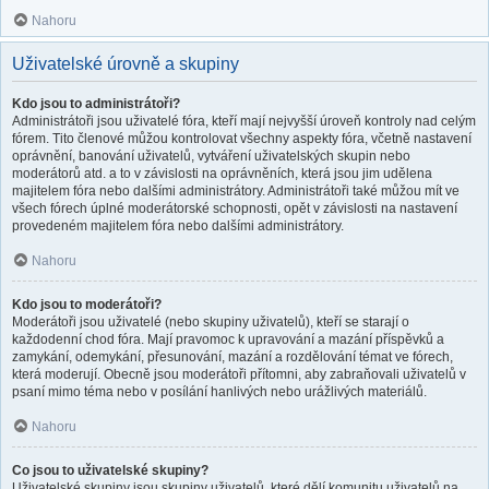
Nahoru
Uživatelské úrovně a skupiny
Kdo jsou to administrátoři?
Administrátoři jsou uživatelé fóra, kteří mají nejvyšší úroveň kontroly nad celým
fórem. Tito členové můžou kontrolovat všechny aspekty fóra, včetně nastavení
oprávnění, banování uživatelů, vytváření uživatelských skupin nebo
moderátorů atd. a to v závislosti na oprávněních, která jsou jim udělena
majitelem fóra nebo dalšími administrátory. Administrátoři také můžou mít ve
všech fórech úplné moderátorské schopnosti, opět v závislosti na nastavení
provedeném majitelem fóra nebo dalšími administrátory.
Nahoru
Kdo jsou to moderátoři?
Moderátoři jsou uživatelé (nebo skupiny uživatelů), kteří se starají o
každodenní chod fóra. Mají pravomoc k upravování a mazání příspěvků a
zamykání, odemykání, přesunování, mazání a rozdělování témat ve fórech,
která moderují. Obecně jsou moderátoři přítomni, aby zabraňovali uživatelů v
psaní mimo téma nebo v posílání hanlivých nebo urážlivých materiálů.
Nahoru
Co jsou to uživatelské skupiny?
Uživatelské skupiny jsou skupiny uživatelů, které dělí komunitu uživatelů na