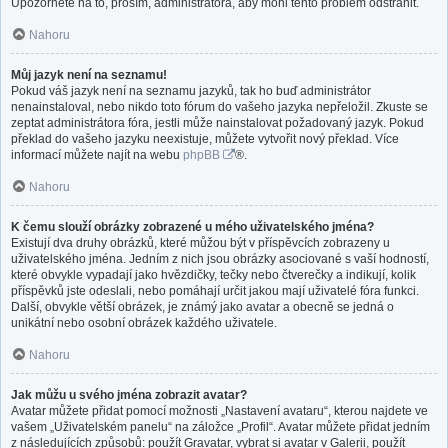
Upozorněte na to, prosím, administrátora, aby mohl tento problém odstranit.
Nahoru
Můj jazyk není na seznamu!
Pokud váš jazyk není na seznamu jazyků, tak ho buď administrátor
nenainstaloval, nebo nikdo toto fórum do vašeho jazyka nepřeložil. Zkuste se
zeptat administrátora fóra, jestli může nainstalovat požadovaný jazyk. Pokud
překlad do vašeho jazyku neexistuje, můžete vytvořit nový překlad. Více
informací můžete najít na webu
phpBB
®.
Nahoru
K čemu slouží obrázky zobrazené u mého uživatelského jména?
Existují dva druhy obrázků, které můžou být v příspěvcích zobrazeny u
uživatelského jména. Jedním z nich jsou obrázky asociované s vaší hodností,
které obvykle vypadají jako hvězdičky, tečky nebo čtverečky a indikují, kolik
příspěvků jste odeslali, nebo pomáhají určit jakou mají uživatelé fóra funkci.
Další, obvykle větší obrázek, je známý jako avatar a obecně se jedná o
unikátní nebo osobní obrázek každého uživatele.
Nahoru
Jak můžu u svého jména zobrazit avatar?
Avatar můžete přidat pomocí možnosti „Nastavení avataru“, kterou najdete ve
vašem „Uživatelském panelu“ na záložce „Profil“. Avatar můžete přidat jedním
z následujících způsobů: použít Gravatar, vybrat si avatar v Galerii, použít