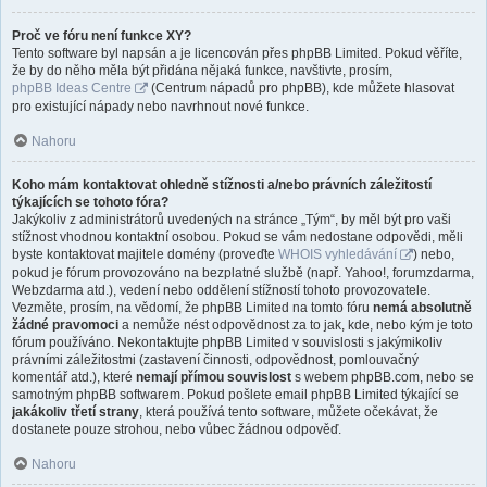
Proč ve fóru není funkce XY?
Tento software byl napsán a je licencován přes phpBB Limited. Pokud věříte,
že by do něho měla být přidána nějaká funkce, navštivte, prosím,
phpBB Ideas Centre
(Centrum nápadů pro phpBB), kde můžete hlasovat
pro existující nápady nebo navrhnout nové funkce.
Nahoru
Koho mám kontaktovat ohledně stížnosti a/nebo právních záležitostí
týkajících se tohoto fóra?
Jakýkoliv z administrátorů uvedených na stránce „Tým“, by měl být pro vaši
stížnost vhodnou kontaktní osobou. Pokud se vám nedostane odpovědi, měli
byste kontaktovat majitele domény (proveďte
WHOIS vyhledávání
) nebo,
pokud je fórum provozováno na bezplatné službě (např. Yahoo!, forumzdarma,
Webzdarma atd.), vedení nebo oddělení stížností tohoto provozovatele.
Vezměte, prosím, na vědomí, že phpBB Limited na tomto fóru
nemá absolutně
žádné pravomoci
a nemůže nést odpovědnost za to jak, kde, nebo kým je toto
fórum používáno. Nekontaktujte phpBB Limited v souvislosti s jakýmikoliv
právními záležitostmi (zastavení činnosti, odpovědnost, pomlouvačný
komentář atd.), které
nemají přímou souvislost
s webem phpBB.com, nebo se
samotným phpBB softwarem. Pokud pošlete email phpBB Limited týkající se
jakákoliv třetí strany
, která používá tento software, můžete očekávat, že
dostanete pouze strohou, nebo vůbec žádnou odpověď.
Nahoru