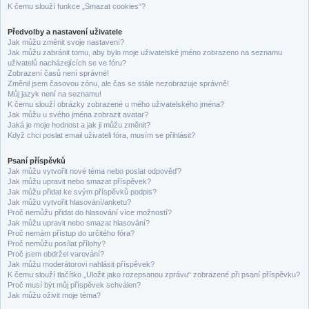
K čemu slouží funkce „Smazat cookies“?
Předvolby a nastavení uživatele
Jak můžu změnit svoje nastavení?
Jak můžu zabránit tomu, aby bylo moje uživatelské jméno zobrazeno na seznamu
uživatelů nacházejících se ve fóru?
Zobrazení časů není správné!
Změnil jsem časovou zónu, ale čas se stále nezobrazuje správně!
Můj jazyk není na seznamu!
K čemu slouží obrázky zobrazené u mého uživatelského jména?
Jak můžu u svého jména zobrazit avatar?
Jaká je moje hodnost a jak ji můžu změnit?
Když chci poslat email uživateli fóra, musím se přihlásit?
Psaní příspěvků
Jak můžu vytvořit nové téma nebo poslat odpověď?
Jak můžu upravit nebo smazat příspěvek?
Jak můžu přidat ke svým příspěvků podpis?
Jak můžu vytvořit hlasování/anketu?
Proč nemůžu přidat do hlasování více možností?
Jak můžu upravit nebo smazat hlasování?
Proč nemám přístup do určitého fóra?
Proč nemůžu posílat přílohy?
Proč jsem obdržel varování?
Jak můžu moderátorovi nahlásit příspěvek?
K čemu slouží tlačítko „Uložit jako rozepsanou zprávu“ zobrazené při psaní příspěvku?
Proč musí být můj příspěvek schválen?
Jak můžu oživit moje téma?