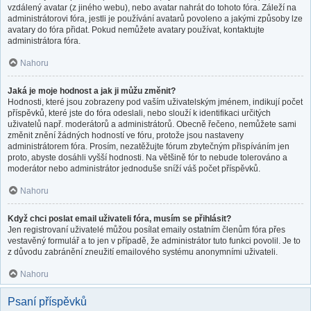
vzdálený avatar (z jiného webu), nebo avatar nahrát do tohoto fóra. Záleží na
administrátorovi fóra, jestli je používání avatarů povoleno a jakými způsoby lze
avatary do fóra přidat. Pokud nemůžete avatary používat, kontaktujte
administrátora fóra.
Nahoru
Jaká je moje hodnost a jak ji můžu změnit?
Hodnosti, které jsou zobrazeny pod vaším uživatelským jménem, indikují počet
příspěvků, které jste do fóra odeslali, nebo slouží k identifikaci určitých
uživatelů např. moderátorů a administrátorů. Obecně řečeno, nemůžete sami
změnit znění žádných hodností ve fóru, protože jsou nastaveny
administrátorem fóra. Prosím, nezatěžujte fórum zbytečným přispíváním jen
proto, abyste dosáhli vyšší hodnosti. Na většině fór to nebude tolerováno a
moderátor nebo administrátor jednoduše sníží váš počet příspěvků.
Nahoru
Když chci poslat email uživateli fóra, musím se přihlásit?
Jen registrovaní uživatelé můžou posílat emaily ostatním členům fóra přes
vestavěný formulář a to jen v případě, že administrátor tuto funkci povolil. Je to
z důvodu zabránění zneužití emailového systému anonymními uživateli.
Nahoru
Psaní příspěvků