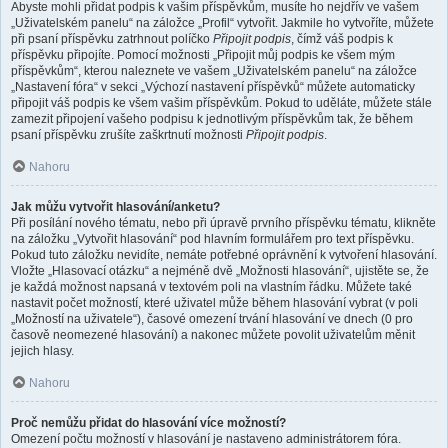
Abyste mohli přidat podpis k vašim příspěvkům, musíte ho nejdřív ve vašem
„Uživatelském panelu“ na záložce „Profil“ vytvořit. Jakmile ho vytvoříte, můžete
při psaní příspěvku zatrhnout políčko
Připojit podpis
, čímž váš podpis k
příspěvku připojíte. Pomocí možnosti „Připojit můj podpis ke všem mým
příspěvkům“, kterou naleznete ve vašem „Uživatelském panelu“ na záložce
„Nastavení fóra“ v sekci „Výchozí nastavení příspěvků“ můžete automaticky
připojit váš podpis ke všem vašim příspěvkům. Pokud to uděláte, můžete stále
zamezit připojení vašeho podpisu k jednotlivým příspěvkům tak, že během
psaní příspěvku zrušíte zaškrtnutí možnosti
Připojit podpis
.
Nahoru
Jak můžu vytvořit hlasování/anketu?
Při posílání nového tématu, nebo při úpravě prvního příspěvku tématu, klikněte
na záložku „Vytvořit hlasování“ pod hlavním formulářem pro text příspěvku.
Pokud tuto záložku nevidíte, nemáte potřebné oprávnění k vytvoření hlasování.
Vložte „Hlasovací otázku“ a nejméně dvě „Možnosti hlasování“, ujistěte se, že
je každá možnost napsaná v textovém poli na vlastním řádku. Můžete také
nastavit počet možností, které uživatel může během hlasování vybrat (v poli
„Možností na uživatele“), časové omezení trvání hlasování ve dnech (0 pro
časově neomezené hlasování) a nakonec můžete povolit uživatelům měnit
jejich hlasy.
Nahoru
Proč nemůžu přidat do hlasování více možností?
Omezení počtu možností v hlasování je nastaveno administrátorem fóra.