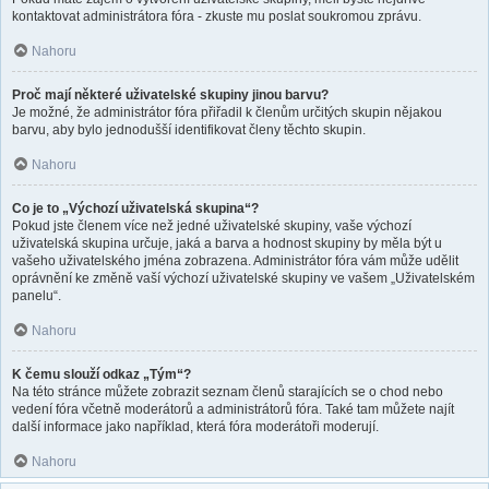
kontaktovat administrátora fóra - zkuste mu poslat soukromou zprávu.
Nahoru
Proč mají některé uživatelské skupiny jinou barvu?
Je možné, že administrátor fóra přiřadil k členům určitých skupin nějakou
barvu, aby bylo jednodušší identifikovat členy těchto skupin.
Nahoru
Co je to „Výchozí uživatelská skupina“?
Pokud jste členem více než jedné uživatelské skupiny, vaše výchozí
uživatelská skupina určuje, jaká a barva a hodnost skupiny by měla být u
vašeho uživatelského jména zobrazena. Administrátor fóra vám může udělit
oprávnění ke změně vaší výchozí uživatelské skupiny ve vašem „Uživatelském
panelu“.
Nahoru
K čemu slouží odkaz „Tým“?
Na této stránce můžete zobrazit seznam členů starajících se o chod nebo
vedení fóra včetně moderátorů a administrátorů fóra. Také tam můžete najít
další informace jako například, která fóra moderátoři moderují.
Nahoru