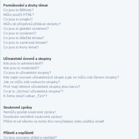
Formátování a druhy témat
Co jsou to BBKódy?
Můžu použít HTML?
Co jsou to smajlíci?
Můžu do příspěvků přidávat obrázky?
Co jsou to globální oznámení?
Co jsou to oznámení?
Co jsou to důležitá témata?
Co jsou to zamknutá témata?
Co jsou to ikony témat?
Uživatelské úrovně a skupiny
Kdo jsou to administrátoři?
Kdo jsou to moderátoři?
Co jsou to uživatelské skupiny?
Kde najdu seznam uživatelských skupin a jak se můžu stát členem skupiny?
Jak se můžu stát vedoucím skupiny?
Proč mají některé uživatelské skupiny jinou barvu?
Co je to „Výchozí uživatelská skupina“?
K čemu slouží odkaz „Tým“?
Soukromé zprávy
Nemůžu posílat soukromé zprávy!
Dostávám nechtěné soukromé zprávy!
Přišel mi od někoho na tomto fóru nevyžádaný nebo urážlivý email!
Přátelé a nepřátelé
Co jsou seznamy přátel a nepřátel?