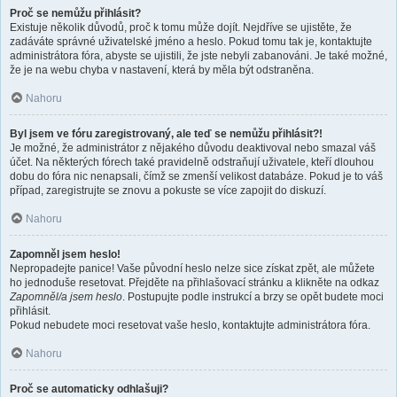
Proč se nemůžu přihlásit?
Existuje několik důvodů, proč k tomu může dojít. Nejdříve se ujistěte, že
zadáváte správné uživatelské jméno a heslo. Pokud tomu tak je, kontaktujte
administrátora fóra, abyste se ujistili, že jste nebyli zabanováni. Je také možné,
že je na webu chyba v nastavení, která by měla být odstraněna.
Nahoru
Byl jsem ve fóru zaregistrovaný, ale teď se nemůžu přihlásit?!
Je možné, že administrátor z nějakého důvodu deaktivoval nebo smazal váš
účet. Na některých fórech také pravidelně odstraňují uživatele, kteří dlouhou
dobu do fóra nic nenapsali, čímž se zmenší velikost databáze. Pokud je to váš
případ, zaregistrujte se znovu a pokuste se více zapojit do diskuzí.
Nahoru
Zapomněl jsem heslo!
Nepropadejte panice! Vaše původní heslo nelze sice získat zpět, ale můžete
ho jednoduše resetovat. Přejděte na přihlašovací stránku a klikněte na odkaz
Zapomněl/a jsem heslo
. Postupujte podle instrukcí a brzy se opět budete moci
přihlásit.
Pokud nebudete moci resetovat vaše heslo, kontaktujte administrátora fóra.
Nahoru
Proč se automaticky odhlašuji?