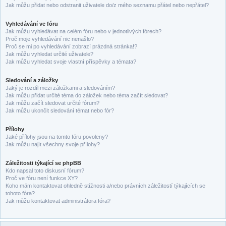
Jak můžu přidat nebo odstranit uživatele do/z mého seznamu přátel nebo nepřátel?
Vyhledávání ve fóru
Jak můžu vyhledávat na celém fóru nebo v jednotlivých fórech?
Proč moje vyhledávání nic nenašlo?
Proč se mi po vyhledávání zobrazí prázdná stránka!?
Jak můžu vyhledat určité uživatele?
Jak můžu vyhledat svoje vlastní příspěvky a témata?
Sledování a záložky
Jaký je rozdíl mezi záložkami a sledováním?
Jak můžu přidat určité téma do záložek nebo téma začít sledovat?
Jak můžu začít sledovat určité fórum?
Jak můžu ukončit sledování témat nebo fór?
Přílohy
Jaké přílohy jsou na tomto fóru povoleny?
Jak můžu najít všechny svoje přílohy?
Záležitosti týkající se phpBB
Kdo napsal toto diskusní fórum?
Proč ve fóru není funkce XY?
Koho mám kontaktovat ohledně stížnosti a/nebo právních záležitostí týkajících se
tohoto fóra?
Jak můžu kontaktovat administrátora fóra?