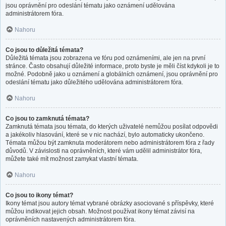
jsou oprávnění pro odeslání tématu jako oznámení udělována
administrátorem fóra.
Nahoru
Co jsou to důležitá témata?
Důležitá témata jsou zobrazena ve fóru pod oznámeními, ale jen na první
stránce. Často obsahují důležité informace, proto byste je měli číst kdykoli je to
možné. Podobně jako u oznámení a globálních oznámení, jsou oprávnění pro
odeslání tématu jako důležitého udělována administrátorem fóra.
Nahoru
Co jsou to zamknutá témata?
Zamknutá témata jsou témata, do kterých uživatelé nemůžou posílat odpovědi
a jakékoliv hlasování, které se v nic nachází, bylo automaticky ukončeno.
Témata můžou být zamknuta moderátorem nebo administrátorem fóra z řady
důvodů. V závislosti na oprávněních, které vám udělil administrátor fóra,
můžete také mít možnost zamykat vlastní témata.
Nahoru
Co jsou to ikony témat?
Ikony témat jsou autory témat vybrané obrázky asociované s příspěvky, které
můžou indikovat jejich obsah. Možnost používat ikony témat závisí na
oprávněních nastavených administrátorem fóra.