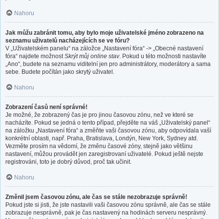
Nahoru
Jak můžu zabránit tomu, aby bylo moje uživatelské jméno zobrazeno na
seznamu uživatelů nacházejících se ve fóru?
V „Uživatelském panelu“ na záložce „Nastavení fóra“ -> „Obecné nastavení
fóra“ najdete možnost
Skrýt můj online stav
. Pokud u této možnosti nastavíte
„Ano“, budete na seznamu viditelní jen pro administrátory, moderátory a sama
sebe. Budete počítán jako skrytý uživatel.
Nahoru
Zobrazení časů není správné!
Je možné, že zobrazený čas je pro jinou časovou zónu, než ve které se
nacházíte. Pokud se jedná o tento případ, přejděte na váš „Uživatelský panel“
na záložku „Nastavení fóra“ a změňte vaši časovou zónu, aby odpovídala vaší
konkrétní oblasti, např. Praha, Bratislava, Londýn, New York, Sydney atd.
Vezměte prosím na vědomí, že změnu časové zóny, stejně jako většinu
nastavení, můžou provádět jen zaregistrovaní uživatelé. Pokud ještě nejste
registrováni, toto je dobrý důvod, proč tak učinit.
Nahoru
Změnil jsem časovou zónu, ale čas se stále nezobrazuje správně!
Pokud jste si jisti, že jste nastavili vaši časovou zónu správně, ale čas se stále
zobrazuje nesprávně, pak je čas nastavený na hodinách serveru nesprávný.