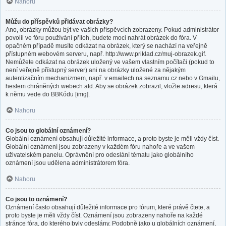
Nahoru
Můžu do příspěvků přidávat obrázky?
Ano, obrázky můžou být ve vašich příspěvcích zobrazeny. Pokud administrátor
povolil ve fóru používání příloh, budete moci nahrát obrázek do fóra. V
opačném případě musíte odkázat na obrázek, který se nachází na veřejně
přístupném webovém serveru, např. http://www.priklad.cz/muj-obrazek.gif.
Nemůžete odkázat na obrázek uložený ve vašem vlastním počítači (pokud to
není veřejně přístupný server) ani na obrázky uložené za nějakým
autentizačním mechanizmem, např. v emailech na seznamu.cz nebo v Gmailu,
heslem chráněných webech atd. Aby se obrázek zobrazil, vložte adresu, která
k němu vede do BBKódu [img].
Nahoru
Co jsou to globální oznámení?
Globální oznámení obsahují důležité informace, a proto byste je měli vždy číst.
Globální oznámení jsou zobrazeny v každém fóru nahoře a ve vašem
uživatelském panelu. Oprávnění pro odeslání tématu jako globálního
oznámení jsou udělena administrátorem fóra.
Nahoru
Co jsou to oznámení?
Oznámení často obsahují důležité informace pro fórum, které právě čtete, a
proto byste je měli vždy číst. Oznámení jsou zobrazeny nahoře na každé
stránce fóra, do kterého byly odeslány. Podobně jako u globálních oznámení,