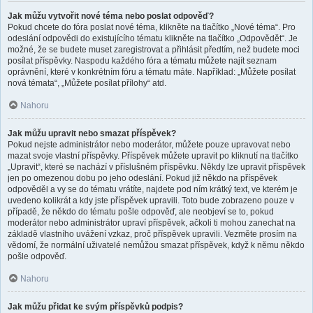
Jak můžu vytvořit nové téma nebo poslat odpověď?
Pokud chcete do fóra poslat nové téma, klikněte na tlačítko „Nové téma“. Pro
odeslání odpovědi do existujícího tématu klikněte na tlačítko „Odpovědět“. Je
možné, že se budete muset zaregistrovat a přihlásit předtím, než budete moci
posílat příspěvky. Naspodu každého fóra a tématu můžete najít seznam
oprávnění, které v konkrétním fóru a tématu máte. Například: „Můžete posílat
nová témata“, „Můžete posílat přílohy“ atd.
Nahoru
Jak můžu upravit nebo smazat příspěvek?
Pokud nejste administrátor nebo moderátor, můžete pouze upravovat nebo
mazat svoje vlastní příspěvky. Příspěvek můžete upravit po kliknutí na tlačítko
„Upravit“, které se nachází v příslušném příspěvku. Někdy lze upravit příspěvek
jen po omezenou dobu po jeho odeslání. Pokud již někdo na příspěvek
odpověděl a vy se do tématu vrátíte, najdete pod ním krátký text, ve kterém je
uvedeno kolikrát a kdy jste příspěvek upravili. Toto bude zobrazeno pouze v
případě, že někdo do tématu pošle odpověď, ale neobjeví se to, pokud
moderátor nebo administrátor upraví příspěvek, ačkoli ti mohou zanechat na
základě vlastního uvážení vzkaz, proč příspěvek upravili. Vezměte prosím na
vědomí, že normální uživatelé nemůžou smazat příspěvek, když k němu někdo
pošle odpověď.
Nahoru
Jak můžu přidat ke svým příspěvků podpis?