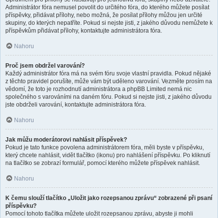
Administrátor fóra nemusel povolit do určitého fóra, do kterého můžete posílat
příspěvky, přidávat přílohy, nebo možná, že posílat přílohy můžou jen určité
skupiny, do kterých nepatříte. Pokud si nejste jisti, z jakého důvodu nemůžete k
příspěvkům přidávat přílohy, kontaktujte administrátora fóra.
Nahoru
Proč jsem obdržel varování?
Každý administrátor fóra má na svém fóru svoje vlastní pravidla. Pokud nějaké
z těchto pravidel porušíte, může vám být uděleno varování. Vezměte prosím na
vědomí, že toto je rozhodnutí administrátora a phpBB Limited nemá nic
společného s varováními na daném fóru. Pokud si nejste jisti, z jakého důvodu
jste obdrželi varování, kontaktujte administrátora fóra.
Nahoru
Jak můžu moderátorovi nahlásit příspěvek?
Pokud je tato funkce povolena administrátorem fóra, měli byste v příspěvku,
který chcete nahlásit, vidět tlačítko (ikonu) pro nahlášení příspěvku. Po kliknutí
na tlačítko se zobrazí formulář, pomocí kterého můžete příspěvek nahlásit.
Nahoru
K čemu slouží tlačítko „Uložit jako rozepsanou zprávu“ zobrazené při psaní
příspěvku?
Pomocí tohoto tlačítka můžete uložit rozepsanou zprávu, abyste ji mohli