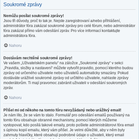
Soukromé zprávy
Nemůžu posílat soukromé zprávy!
Jsou tři důvody, proč to tak je. Nejste zaregistrovaní a/nebo přihlášení,
administrátor fóra zakázal soukromé zprávy pro celé fórum, nebo administrátor
fóra zakázal přímo vám odesílání zpráv. Pro více informací kontaktujte
administrátora fóra.
Nahoru
Dostávám nechtěné soukromé zprávy!
Ve vašem „Uživatelském panelu“ na záložce „Soukromé zprávy“ v sekci
„Pravidla, složky a nastavení“ můžete vytvořit pravidlo, pomocí kterého budou
zprávy od určeného uživatele nebo uživatelů automaticky smazány. Pokud
dostáváte urážlivé soukromé zprávy od určitého uživatele, nahlaste zprávy
moderátorům. Ti mají pravomoc zabránit uživateli v odesílání soukromých
zpráv.
Nahoru
Přišel mi od někoho na tomto fóru nevyžádaný nebo urážlivý email!
Je nám líto, že se vám to stalo. Formulář pro odesílání emailů používaný na
tomto fóru obsahuje obranné mechanismy, pomocí kterých můžeme
vystopovat, kdo posílá takové emaily, proto pošlete administrátorovi fóra email
s úplnou kopií emailu, který vám přišel. Je velmi důležité, aby v něm byly
zahrnuty hlavičky, které obsahují podrobné údaje o uživateli, který email