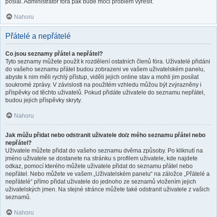
poslal. Administrátor fóra pak bude moci problém vyřešit.
Nahoru
Přátelé a nepřátelé
Co jsou seznamy přátel a nepřátel?
Tyto seznamy můžete použít k rozdělení ostatních členů fóra. Uživatelé přidáni
do vašeho seznamu přátel budou zobrazeni ve vašem uživatelském panelu,
abyste k nim měli rychlý přístup, viděli jejich online stav a mohli jim posílat
soukromé zprávy. V závislosti na použitém vzhledu můžou být zvýrazněny i
příspěvky od těchto uživatelů. Pokud přidáte uživatele do seznamu nepřátel,
budou jejich příspěvky skryty.
Nahoru
Jak můžu přidat nebo odstranit uživatele do/z mého seznamu přátel nebo
nepřátel?
Uživatele můžete přidat do vašeho seznamu dvěma způsoby. Po kliknutí na
jméno uživatele se dostanete na stránku s profilem uživatele, kde najdete
odkaz, pomocí kterého můžete uživatele přidat do seznamu přátel nebo
nepřátel. Nebo můžete ve vašem „Uživatelském panelu“ na záložce „Přátelé a
nepřátelé“ přímo přidat uživatele do jednoho ze seznamů vložením jejich
uživatelských jmen. Na stejné stránce můžete také odstranit uživatele z vašich
seznamů.
Nahoru