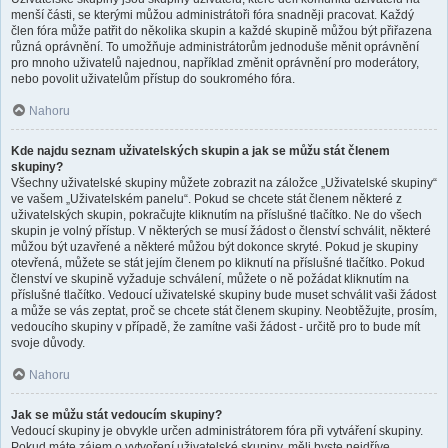
menší části, se kterými můžou administrátoři fóra snadněji pracovat. Každý
člen fóra může patřit do několika skupin a každé skupině můžou být přiřazena
různá oprávnění. To umožňuje administrátorům jednoduše měnit oprávnění
pro mnoho uživatelů najednou, například změnit oprávnění pro moderátory,
nebo povolit uživatelům přístup do soukromého fóra.
Nahoru
Kde najdu seznam uživatelských skupin a jak se můžu stát členem
skupiny?
Všechny uživatelské skupiny můžete zobrazit na záložce „Uživatelské skupiny“
ve vašem „Uživatelském panelu“. Pokud se chcete stát členem některé z
uživatelských skupin, pokračujte kliknutím na příslušné tlačítko. Ne do všech
skupin je volný přístup. V některých se musí žádost o členství schválit, některé
můžou být uzavřené a některé můžou být dokonce skryté. Pokud je skupiny
otevřená, můžete se stát jejím členem po kliknutí na příslušné tlačítko. Pokud
členství ve skupině vyžaduje schválení, můžete o ně požádat kliknutím na
příslušné tlačítko. Vedoucí uživatelské skupiny bude muset schválit vaši žádost
a může se vás zeptat, proč se chcete stát členem skupiny. Neobtěžujte, prosím,
vedoucího skupiny v případě, že zamítne vaši žádost - určitě pro to bude mít
svoje důvody.
Nahoru
Jak se můžu stát vedoucím skupiny?
Vedoucí skupiny je obvykle určen administrátorem fóra při vytváření skupiny.
Pokud máte zájem o vytvoření uživatelské skupiny, měli byste nejdříve