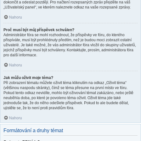
dokončit a odeslat později. Pro načtení rozepsaných zpráv přejděte na váš
„Uživatelský panel“, ve kterém naleznete odkaz na vaše rozepsané zprávy.
Nahoru
Proč musí být můj příspěvek schválen?
Administrátor fóra se mohl rozhodnout, že příspěvky ve fóru, do kterého
přispíváte, musí být prohlédnuty předtím, než je budou moci zobrazit ostatní
uživatelé. Je také možné, že vás administrátor fóra vložil do skupiny uživatelů,
jejichž příspěvky musí být schváleny. Kontaktujte, prosím, administrátora fóra
pro další informace.
Nahoru
Jak můžu oživit moje téma?
Při zobrazení tématu můžete oživit téma kliknutím na odkaz „Oživit téma“
(většinou naspodu stránky), čímž se téma přesune na první místo ve fóru.
Pokud tento odkaz nevidíte, mohlo být oživování témat zakázáno, nebo ještě
neuběhla doba, po které je povoleno téma oživit. Oživit téma jde také
jednoduše tak, že do něho odešlete příspěvek. Pokud to ale budete dělat,
ujistěte se, že to není proti pravidlům fóra.
Nahoru
Formátování a druhy témat