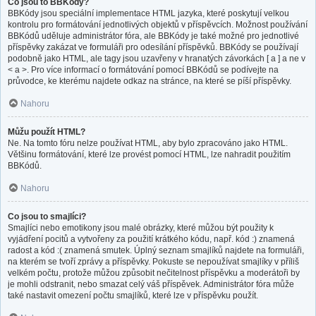
Co jsou to BBKódy?
BBKódy jsou speciální implementace HTML jazyka, které poskytují velkou
kontrolu pro formátování jednotlivých objektů v příspěvcích. Možnost používání
BBKódů uděluje administrátor fóra, ale BBKódy je také možné pro jednotlivé
příspěvky zakázat ve formuláři pro odesílání příspěvků. BBKódy se používají
podobně jako HTML, ale tagy jsou uzavřeny v hranatých závorkách [ a ] a ne v
< a >. Pro více informací o formátování pomocí BBKódů se podívejte na
průvodce, ke kterému najdete odkaz na stránce, na které se píší příspěvky.
Nahoru
Můžu použít HTML?
Ne. Na tomto fóru nelze používat HTML, aby bylo zpracováno jako HTML.
Většinu formátování, které lze provést pomocí HTML, lze nahradit použitím
BBKódů.
Nahoru
Co jsou to smajlíci?
Smajlíci nebo emotikony jsou malé obrázky, které můžou být použity k
vyjádření pocitů a vytvořeny za použití krátkého kódu, např. kód :) znamená
radost a kód :( znamená smutek. Úplný seznam smajlíků najdete na formuláři,
na kterém se tvoří zprávy a příspěvky. Pokuste se nepoužívat smajlíky v příliš
velkém počtu, protože můžou způsobit nečitelnost příspěvku a moderátoři by
je mohli odstranit, nebo smazat celý váš příspěvek. Administrátor fóra může
také nastavit omezení počtu smajlíků, které lze v příspěvku použít.