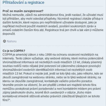
Přihlašování a registrace
Proč se musím zaregistrovat?
Možná nemusíte, záleží na administrátorovi fóra, jestli nastaví, že uživatel musí
být přihlášen, aby mohl odesílat příspěvky. Nicméně registrací získáte přístup k
dalším funkcím, které nejsou pro nepřihlášené uživatele dostupné, jako je
například možnost použití vlastních avatarů, posílání soukromých zpráv a
emailů ostatním členům fóra atd. Registrace trvá jen chvíli a tak vám ji můžeme
doporučit.
Nahoru
Co je to COPPA?
COPPA je americký zákon z roku 1998 na ochranu soukromí nezletilých na
internetu. Tento zákon vyžaduje, aby webové stránky, které mohou potenciálně
shromažďovat informace od nezletilých osob mladších 13 let, získaly písemný
souhlas rodičů nebo nějaké jiné potvrzení od zákonného zástupce povolující
shromažďování osobních identifikačních informací od nezletilých osob
mladších 13 let. Pokud si nejste jisti, jestli se toto týká vás, jako někoho, kdo se
zkouší zaregistrovat na webovou stránku, nebo se to týká webové stránky, na
kterou se zkoušíte zaregistrovat, kontaktujte vašeho právního poradce.
Vezměte prosím na vědomí, že ani phpBB Limited ani majitelé tohoto fóra
nemůžou poskytovat právní poradenství a není kontaktním místem pro právní
zájmy jakéhokoliv druhu, kromě těch uvedených v otázce „Koho mám
kontaktovat ohledně stížnosti a/nebo právních záležitostí týkajících se tohoto
fóra?“.