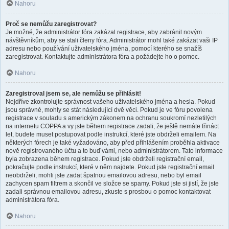
Nahoru
Proč se nemůžu zaregistrovat?
Je možné, že administrátor fóra zakázal registrace, aby zabránil novým
návštěvníkům, aby se stali členy fóra. Administrátor mohl také zakázat vaši IP
adresu nebo používání uživatelského jména, pomocí kterého se snažíš
zaregistrovat. Kontaktujte administrátora fóra a požádejte ho o pomoc.
Nahoru
Zaregistroval jsem se, ale nemůžu se přihlásit!
Nejdříve zkontrolujte správnost vašeho uživatelského jména a hesla. Pokud
jsou správné, mohly se stát následující dvě věci. Pokud je ve fóru povolena
registrace v souladu s americkým zákonem na ochranu soukromí nezletilých
na internetu COPPA a vy jste během registrace zadali, že ještě nemáte třináct
let, budete muset postupovat podle instrukcí, které jste obdrželi emailem. Na
některých fórech je také vyžadováno, aby před přihlášením proběhla aktivace
nově registrovaného účtu a to buď vámi, nebo administrátorem. Tato informace
byla zobrazena během registrace. Pokud jste obdrželi registrační email,
pokračujte podle instrukcí, které v něm najdete. Pokud jste registrační email
neobdrželi, mohli jste zadat špatnou emailovou adresu, nebo byl email
zachycen spam filtrem a skončil ve složce se spamy. Pokud jste si jistí, že jste
zadali správnou emailovou adresu, zkuste s prosbou o pomoc kontaktovat
administrátora fóra.
Nahoru