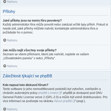
Nahoru
Přílohy
Jaké přílohy jsou na tomto fóru povoleny?
Každý administrátor fóra může povolit nebo zakázat určité typy příloh. Pokud si
nejste jisti, jaké přílohy můžete nahrát, kontaktujte administrátora fóra a
požádejte ho o pomoc.
Nahoru
Jak můžu najít všechny svoje přílohy?
Seznam se všemi přílohami, které jste nahráli, najdete ve vašem
„Uživatelském panelu“ v sekci „Přílohy“.
Nahoru
Záležitosti týkající se phpBB
Kdo napsal toto diskusní fórum?
Tento software (v jeho nemodifikované podobě) byl vytvořen, zveřejněn a
chráněn autorskými právy
phpBB Limited
. phpBB je dostupné pod GNU
General Public License verze 2 (GPL-2.0) a může být volně distribuováno. Pro
více informací se podívejte na stránku
About phpBB
(angl.).
Nahoru