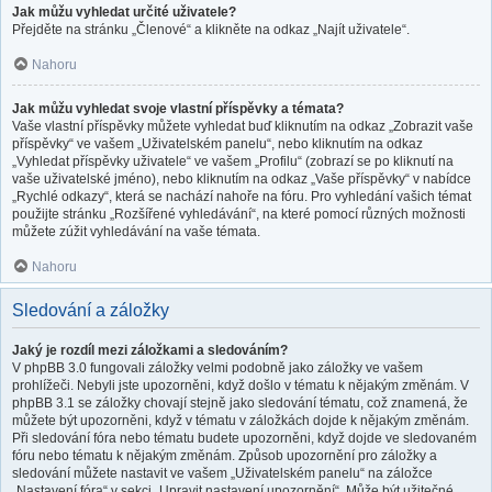
Jak můžu vyhledat určité uživatele?
Přejděte na stránku „Členové“ a klikněte na odkaz „Najít uživatele“.
Nahoru
Jak můžu vyhledat svoje vlastní příspěvky a témata?
Vaše vlastní příspěvky můžete vyhledat buď kliknutím na odkaz „Zobrazit vaše
příspěvky“ ve vašem „Uživatelském panelu“, nebo kliknutím na odkaz
„Vyhledat příspěvky uživatele“ ve vašem „Profilu“ (zobrazí se po kliknutí na
vaše uživatelské jméno), nebo kliknutím na odkaz „Vaše příspěvky“ v nabídce
„Rychlé odkazy“, která se nachází nahoře na fóru. Pro vyhledání vašich témat
použijte stránku „Rozšířené vyhledávání“, na které pomocí různých možnosti
můžete zúžit vyhledávání na vaše témata.
Nahoru
Sledování a záložky
Jaký je rozdíl mezi záložkami a sledováním?
V phpBB 3.0 fungovali záložky velmi podobně jako záložky ve vašem
prohlížeči. Nebyli jste upozorněni, když došlo v tématu k nějakým změnám. V
phpBB 3.1 se záložky chovají stejně jako sledování tématu, což znamená, že
můžete být upozorněni, když v tématu v záložkách dojde k nějakým změnám.
Při sledování fóra nebo tématu budete upozorněni, když dojde ve sledovaném
fóru nebo tématu k nějakým změnám. Způsob upozornění pro záložky a
sledování můžete nastavit ve vašem „Uživatelském panelu“ na záložce
„Nastavení fóra“ v sekci „Upravit nastavení upozornění“. Může být užitečné