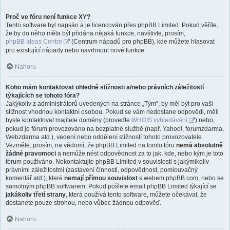
Proč ve fóru není funkce XY?
Tento software byl napsán a je licencován přes phpBB Limited. Pokud věříte,
že by do něho měla být přidána nějaká funkce, navštivte, prosím,
phpBB Ideas Centre
(Centrum nápadů pro phpBB), kde můžete hlasovat
pro existující nápady nebo navrhnout nové funkce.
Nahoru
Koho mám kontaktovat ohledně stížnosti a/nebo právních záležitostí
týkajících se tohoto fóra?
Jakýkoliv z administrátorů uvedených na stránce „Tým“, by měl být pro vaši
stížnost vhodnou kontaktní osobou. Pokud se vám nedostane odpovědi, měli
byste kontaktovat majitele domény (proveďte
WHOIS vyhledávání
) nebo,
pokud je fórum provozováno na bezplatné službě (např. Yahoo!, forumzdarma,
Webzdarma atd.), vedení nebo oddělení stížností tohoto provozovatele.
Vezměte, prosím, na vědomí, že phpBB Limited na tomto fóru
nemá absolutně
žádné pravomoci
a nemůže nést odpovědnost za to jak, kde, nebo kým je toto
fórum používáno. Nekontaktujte phpBB Limited v souvislosti s jakýmikoliv
právními záležitostmi (zastavení činnosti, odpovědnost, pomlouvačný
komentář atd.), které
nemají přímou souvislost
s webem phpBB.com, nebo se
samotným phpBB softwarem. Pokud pošlete email phpBB Limited týkající se
jakákoliv třetí strany
, která používá tento software, můžete očekávat, že
dostanete pouze strohou, nebo vůbec žádnou odpověď.
Nahoru