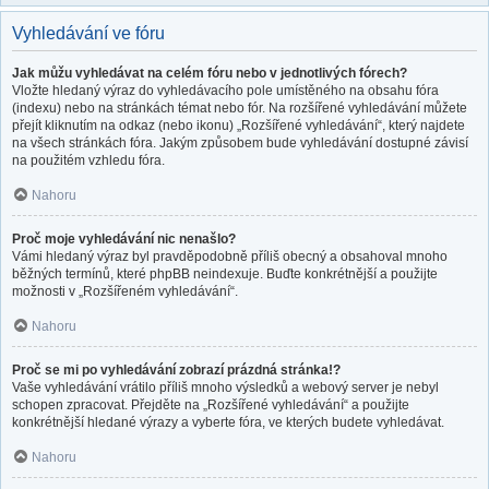
Vyhledávání ve fóru
Jak můžu vyhledávat na celém fóru nebo v jednotlivých fórech?
Vložte hledaný výraz do vyhledávacího pole umístěného na obsahu fóra
(indexu) nebo na stránkách témat nebo fór. Na rozšířené vyhledávání můžete
přejít kliknutím na odkaz (nebo ikonu) „Rozšířené vyhledávání“, který najdete
na všech stránkách fóra. Jakým způsobem bude vyhledávání dostupné závisí
na použitém vzhledu fóra.
Nahoru
Proč moje vyhledávání nic nenašlo?
Vámi hledaný výraz byl pravděpodobně příliš obecný a obsahoval mnoho
běžných termínů, které phpBB neindexuje. Buďte konkrétnější a použijte
možnosti v „Rozšířeném vyhledávání“.
Nahoru
Proč se mi po vyhledávání zobrazí prázdná stránka!?
Vaše vyhledávání vrátilo příliš mnoho výsledků a webový server je nebyl
schopen zpracovat. Přejděte na „Rozšířené vyhledávání“ a použijte
konkrétnější hledané výrazy a vyberte fóra, ve kterých budete vyhledávat.
Nahoru