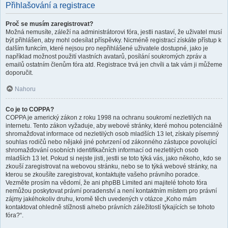
Přihlašování a registrace
Proč se musím zaregistrovat?
Možná nemusíte, záleží na administrátorovi fóra, jestli nastaví, že uživatel musí
být přihlášen, aby mohl odesílat příspěvky. Nicméně registrací získáte přístup k
dalším funkcím, které nejsou pro nepřihlášené uživatele dostupné, jako je
například možnost použití vlastních avatarů, posílání soukromých zpráv a
emailů ostatním členům fóra atd. Registrace trvá jen chvíli a tak vám ji můžeme
doporučit.
Nahoru
Co je to COPPA?
COPPA je americký zákon z roku 1998 na ochranu soukromí nezletilých na
internetu. Tento zákon vyžaduje, aby webové stránky, které mohou potenciálně
shromažďovat informace od nezletilých osob mladších 13 let, získaly písemný
souhlas rodičů nebo nějaké jiné potvrzení od zákonného zástupce povolující
shromažďování osobních identifikačních informací od nezletilých osob
mladších 13 let. Pokud si nejste jisti, jestli se toto týká vás, jako někoho, kdo se
zkouší zaregistrovat na webovou stránku, nebo se to týká webové stránky, na
kterou se zkoušíte zaregistrovat, kontaktujte vašeho právního poradce.
Vezměte prosím na vědomí, že ani phpBB Limited ani majitelé tohoto fóra
nemůžou poskytovat právní poradenství a není kontaktním místem pro právní
zájmy jakéhokoliv druhu, kromě těch uvedených v otázce „Koho mám
kontaktovat ohledně stížnosti a/nebo právních záležitostí týkajících se tohoto
fóra?“.