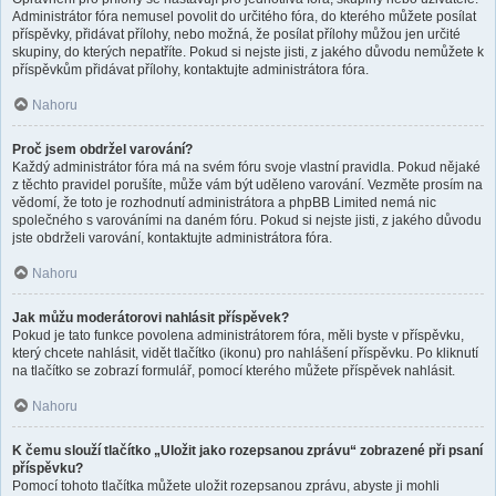
Administrátor fóra nemusel povolit do určitého fóra, do kterého můžete posílat
příspěvky, přidávat přílohy, nebo možná, že posílat přílohy můžou jen určité
skupiny, do kterých nepatříte. Pokud si nejste jisti, z jakého důvodu nemůžete k
příspěvkům přidávat přílohy, kontaktujte administrátora fóra.
Nahoru
Proč jsem obdržel varování?
Každý administrátor fóra má na svém fóru svoje vlastní pravidla. Pokud nějaké
z těchto pravidel porušíte, může vám být uděleno varování. Vezměte prosím na
vědomí, že toto je rozhodnutí administrátora a phpBB Limited nemá nic
společného s varováními na daném fóru. Pokud si nejste jisti, z jakého důvodu
jste obdrželi varování, kontaktujte administrátora fóra.
Nahoru
Jak můžu moderátorovi nahlásit příspěvek?
Pokud je tato funkce povolena administrátorem fóra, měli byste v příspěvku,
který chcete nahlásit, vidět tlačítko (ikonu) pro nahlášení příspěvku. Po kliknutí
na tlačítko se zobrazí formulář, pomocí kterého můžete příspěvek nahlásit.
Nahoru
K čemu slouží tlačítko „Uložit jako rozepsanou zprávu“ zobrazené při psaní
příspěvku?
Pomocí tohoto tlačítka můžete uložit rozepsanou zprávu, abyste ji mohli