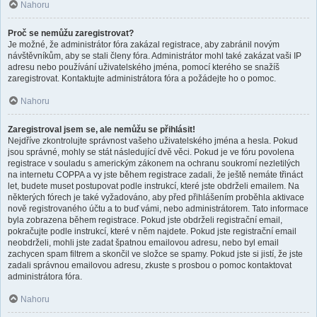
Nahoru
Proč se nemůžu zaregistrovat?
Je možné, že administrátor fóra zakázal registrace, aby zabránil novým
návštěvníkům, aby se stali členy fóra. Administrátor mohl také zakázat vaši IP
adresu nebo používání uživatelského jména, pomocí kterého se snažíš
zaregistrovat. Kontaktujte administrátora fóra a požádejte ho o pomoc.
Nahoru
Zaregistroval jsem se, ale nemůžu se přihlásit!
Nejdříve zkontrolujte správnost vašeho uživatelského jména a hesla. Pokud
jsou správné, mohly se stát následující dvě věci. Pokud je ve fóru povolena
registrace v souladu s americkým zákonem na ochranu soukromí nezletilých
na internetu COPPA a vy jste během registrace zadali, že ještě nemáte třináct
let, budete muset postupovat podle instrukcí, které jste obdrželi emailem. Na
některých fórech je také vyžadováno, aby před přihlášením proběhla aktivace
nově registrovaného účtu a to buď vámi, nebo administrátorem. Tato informace
byla zobrazena během registrace. Pokud jste obdrželi registrační email,
pokračujte podle instrukcí, které v něm najdete. Pokud jste registrační email
neobdrželi, mohli jste zadat špatnou emailovou adresu, nebo byl email
zachycen spam filtrem a skončil ve složce se spamy. Pokud jste si jistí, že jste
zadali správnou emailovou adresu, zkuste s prosbou o pomoc kontaktovat
administrátora fóra.
Nahoru