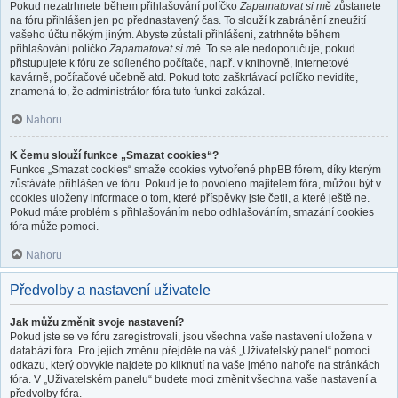
Pokud nezatrhnete během přihlašování políčko
Zapamatovat si mě
zůstanete
na fóru přihlášen jen po přednastavený čas. To slouží k zabránění zneužití
vašeho účtu někým jiným. Abyste zůstali přihlášeni, zatrhněte během
přihlašování políčko
Zapamatovat si mě
. To se ale nedoporučuje, pokud
přistupujete k fóru ze sdíleného počítače, např. v knihovně, internetové
kavárně, počítačové učebně atd. Pokud toto zaškrtávací políčko nevidíte,
znamená to, že administrátor fóra tuto funkci zakázal.
Nahoru
K čemu slouží funkce „Smazat cookies“?
Funkce „Smazat cookies“ smaže cookies vytvořené phpBB fórem, díky kterým
zůstáváte přihlášen ve fóru. Pokud je to povoleno majitelem fóra, můžou být v
cookies uloženy informace o tom, které příspěvky jste četli, a které ještě ne.
Pokud máte problém s přihlašováním nebo odhlašováním, smazání cookies
fóra může pomoci.
Nahoru
Předvolby a nastavení uživatele
Jak můžu změnit svoje nastavení?
Pokud jste se ve fóru zaregistrovali, jsou všechna vaše nastavení uložena v
databázi fóra. Pro jejich změnu přejděte na váš „Uživatelský panel“ pomocí
odkazu, který obvykle najdete po kliknutí na vaše jméno nahoře na stránkách
fóra. V „Uživatelském panelu“ budete moci změnit všechna vaše nastavení a
předvolby fóra.