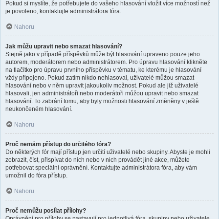
Pokud si myslíte, že potřebujete do vašeho hlasování vložit více možností než
je povoleno, kontaktujte administrátora fóra.
Nahoru
Jak můžu upravit nebo smazat hlasování?
Stejně jako v případě příspěvků může být hlasování upraveno pouze jeho
autorem, moderátorem nebo administrátorem. Pro úpravu hlasování klikněte
na tlačítko pro úpravu prvního příspěvku v tématu, ke kterému je hlasování
vždy připojeno. Pokud zatím nikdo nehlasoval, uživatelé můžou smazat
hlasování nebo v něm upravit jakoukoliv možnost. Pokud ale již uživatelé
hlasovali, jen administrátoři nebo moderátoři můžou upravit nebo smazat
hlasování. To zabrání tomu, aby byly možnosti hlasování změněny v ještě
neukončeném hlasování.
Nahoru
Proč nemám přístup do určitého fóra?
Do některých fór mají přístup jen určití uživatelé nebo skupiny. Abyste je mohli
zobrazit, číst, přispívat do nich nebo v nich provádět jiné akce, můžete
potřebovat speciální oprávnění. Kontaktujte administrátora fóra, aby vám
umožnil do fóra přístup.
Nahoru
Proč nemůžu posílat přílohy?
Oprávnění pro přílohy se nastavují pro jednotlivá fóra, skupiny nebo uživatele.