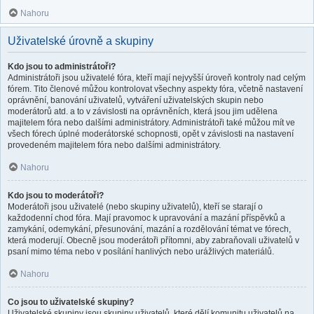
Nahoru
Uživatelské úrovně a skupiny
Kdo jsou to administrátoři?
Administrátoři jsou uživatelé fóra, kteří mají nejvyšší úroveň kontroly nad celým
fórem. Tito členové můžou kontrolovat všechny aspekty fóra, včetně nastavení
oprávnění, banování uživatelů, vytváření uživatelských skupin nebo
moderátorů atd. a to v závislosti na oprávněních, která jsou jim udělena
majitelem fóra nebo dalšími administrátory. Administrátoři také můžou mít ve
všech fórech úplné moderátorské schopnosti, opět v závislosti na nastavení
provedeném majitelem fóra nebo dalšími administrátory.
Nahoru
Kdo jsou to moderátoři?
Moderátoři jsou uživatelé (nebo skupiny uživatelů), kteří se starají o
každodenní chod fóra. Mají pravomoc k upravování a mazání příspěvků a
zamykání, odemykání, přesunování, mazání a rozdělování témat ve fórech,
která moderují. Obecně jsou moderátoři přítomni, aby zabraňovali uživatelů v
psaní mimo téma nebo v posílání hanlivých nebo urážlivých materiálů.
Nahoru
Co jsou to uživatelské skupiny?
Uživatelské skupiny jsou skupiny uživatelů, které dělí komunitu uživatelů na