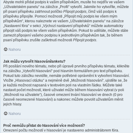
Abyste mohli přidat podpis k vašim příspěvkům, musíte ho nejdřív ve vašem
„Uživatelském panelu“ na záložce „Profil“ vytvořit. Jakmile ho vytvoříte, můžete
při psaní příspěvku zatrhnout políčko
Připojit podpis
, čímž váš podpis k
příspěvku připojíte. Pomocí možnosti „Připojit můj podpis ke všem mým
příspěvkům“, kterou naleznete ve vašem „Uživatelském panelu“ na záložce
„Nastavení fóra“ v sekci „Výchozí nastavení příspěvků“ můžete automaticky
připojit váš podpis ke všem vašim příspěvkům. Pokud to uděláte, můžete stále
zamezit připojení vašeho podpisu k jednotlivým příspěvkům tak, že během
psaní příspěvku zrušíte zaškrtnutí možnosti
Připojit podpis
.
Nahoru
Jak můžu vytvořit hlasování/anketu?
Při posílání nového tématu, nebo při úpravě prvního příspěvku tématu, klikněte
na záložku „Vytvořit hlasování“ pod hlavním formulářem pro text příspěvku.
Pokud tuto záložku nevidíte, nemáte potřebné oprávnění k vytvoření hlasování.
Vložte „Hlasovací otázku“ a nejméně dvě „Možnosti hlasování“, ujistěte se, že
je každá možnost napsaná v textovém poli na vlastním řádku. Můžete také
nastavit počet možností, které uživatel může během hlasování vybrat (v poli
„Možností na uživatele“), časové omezení trvání hlasování ve dnech (0 pro
časově neomezené hlasování) a nakonec můžete povolit uživatelům měnit
jejich hlasy.
Nahoru
Proč nemůžu přidat do hlasování více možností?
Omezení počtu možností v hlasování je nastaveno administrátorem fóra.