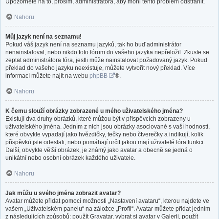
Upozorněte na to, prosím, administrátora, aby mohl tento problém odstranit.
Nahoru
Můj jazyk není na seznamu!
Pokud váš jazyk není na seznamu jazyků, tak ho buď administrátor
nenainstaloval, nebo nikdo toto fórum do vašeho jazyka nepřeložil. Zkuste se
zeptat administrátora fóra, jestli může nainstalovat požadovaný jazyk. Pokud
překlad do vašeho jazyku neexistuje, můžete vytvořit nový překlad. Více
informací můžete najít na webu
phpBB
®.
Nahoru
K čemu slouží obrázky zobrazené u mého uživatelského jména?
Existují dva druhy obrázků, které můžou být v příspěvcích zobrazeny u
uživatelského jména. Jedním z nich jsou obrázky asociované s vaší hodností,
které obvykle vypadají jako hvězdičky, tečky nebo čtverečky a indikují, kolik
příspěvků jste odeslali, nebo pomáhají určit jakou mají uživatelé fóra funkci.
Další, obvykle větší obrázek, je známý jako avatar a obecně se jedná o
unikátní nebo osobní obrázek každého uživatele.
Nahoru
Jak můžu u svého jména zobrazit avatar?
Avatar můžete přidat pomocí možnosti „Nastavení avataru“, kterou najdete ve
vašem „Uživatelském panelu“ na záložce „Profil“. Avatar můžete přidat jedním
z následujících způsobů: použít Gravatar, vybrat si avatar v Galerii, použít