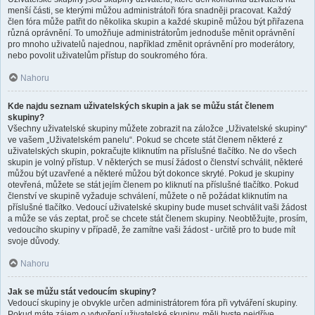
menší části, se kterými můžou administrátoři fóra snadněji pracovat. Každý
člen fóra může patřit do několika skupin a každé skupině můžou být přiřazena
různá oprávnění. To umožňuje administrátorům jednoduše měnit oprávnění
pro mnoho uživatelů najednou, například změnit oprávnění pro moderátory,
nebo povolit uživatelům přístup do soukromého fóra.
Nahoru
Kde najdu seznam uživatelských skupin a jak se můžu stát členem
skupiny?
Všechny uživatelské skupiny můžete zobrazit na záložce „Uživatelské skupiny“
ve vašem „Uživatelském panelu“. Pokud se chcete stát členem některé z
uživatelských skupin, pokračujte kliknutím na příslušné tlačítko. Ne do všech
skupin je volný přístup. V některých se musí žádost o členství schválit, některé
můžou být uzavřené a některé můžou být dokonce skryté. Pokud je skupiny
otevřená, můžete se stát jejím členem po kliknutí na příslušné tlačítko. Pokud
členství ve skupině vyžaduje schválení, můžete o ně požádat kliknutím na
příslušné tlačítko. Vedoucí uživatelské skupiny bude muset schválit vaši žádost
a může se vás zeptat, proč se chcete stát členem skupiny. Neobtěžujte, prosím,
vedoucího skupiny v případě, že zamítne vaši žádost - určitě pro to bude mít
svoje důvody.
Nahoru
Jak se můžu stát vedoucím skupiny?
Vedoucí skupiny je obvykle určen administrátorem fóra při vytváření skupiny.
Pokud máte zájem o vytvoření uživatelské skupiny, měli byste nejdříve