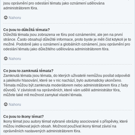
jsou oprávnění pro odeslání tématu jako oznámení udělována
administrátorem fóra.
Nahoru
Co jsou to důležitá témata?
Důležitá témata jsou zobrazena ve fóru pod oznámeními, ale jen na první
stránce. Často obsahují důležité informace, proto byste je měli číst kdykoli je to
možné. Podobně jako u oznámení a globálních oznámení, jsou oprávnění pro
odeslání tématu jako důležitého udělována administrátorem fóra.
Nahoru
Co jsou to zamknutá témata?
Zamknutá témata jsou témata, do kterých uživatelé nemůžou posílat odpovědi
a jakékoliv hlasování, které se v nic nachází, bylo automaticky ukončeno.
Témata můžou být zamknuta moderátorem nebo administrátorem fóra z řady
důvodů. V závislosti na oprávněních, které vám udělil administrátor fóra,
můžete také mít možnost zamykat vlastní témata.
Nahoru
Co jsou to ikony témat?
Ikony témat jsou autory témat vybrané obrázky asociované s příspěvky, které
můžou indikovat jejich obsah. Možnost používat ikony témat závisí na
oprávněních nastavených administrátorem fóra.