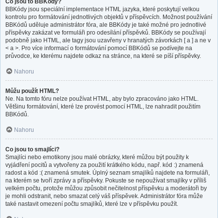
Co jsou to BBKódy?
BBKódy jsou speciální implementace HTML jazyka, které poskytují velkou
kontrolu pro formátování jednotlivých objektů v příspěvcích. Možnost používání
BBKódů uděluje administrátor fóra, ale BBKódy je také možné pro jednotlivé
příspěvky zakázat ve formuláři pro odesílání příspěvků. BBKódy se používají
podobně jako HTML, ale tagy jsou uzavřeny v hranatých závorkách [ a ] a ne v
< a >. Pro více informací o formátování pomocí BBKódů se podívejte na
průvodce, ke kterému najdete odkaz na stránce, na které se píší příspěvky.
Nahoru
Můžu použít HTML?
Ne. Na tomto fóru nelze používat HTML, aby bylo zpracováno jako HTML.
Většinu formátování, které lze provést pomocí HTML, lze nahradit použitím
BBKódů.
Nahoru
Co jsou to smajlíci?
Smajlíci nebo emotikony jsou malé obrázky, které můžou být použity k
vyjádření pocitů a vytvořeny za použití krátkého kódu, např. kód :) znamená
radost a kód :( znamená smutek. Úplný seznam smajlíků najdete na formuláři,
na kterém se tvoří zprávy a příspěvky. Pokuste se nepoužívat smajlíky v příliš
velkém počtu, protože můžou způsobit nečitelnost příspěvku a moderátoři by
je mohli odstranit, nebo smazat celý váš příspěvek. Administrátor fóra může
také nastavit omezení počtu smajlíků, které lze v příspěvku použít.