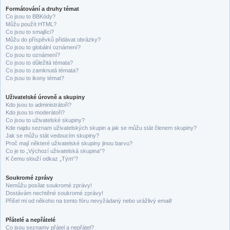
Formátování a druhy témat
Co jsou to BBKódy?
Můžu použít HTML?
Co jsou to smajlíci?
Můžu do příspěvků přidávat obrázky?
Co jsou to globální oznámení?
Co jsou to oznámení?
Co jsou to důležitá témata?
Co jsou to zamknutá témata?
Co jsou to ikony témat?
Uživatelské úrovně a skupiny
Kdo jsou to administrátoři?
Kdo jsou to moderátoři?
Co jsou to uživatelské skupiny?
Kde najdu seznam uživatelských skupin a jak se můžu stát členem skupiny?
Jak se můžu stát vedoucím skupiny?
Proč mají některé uživatelské skupiny jinou barvu?
Co je to „Výchozí uživatelská skupina“?
K čemu slouží odkaz „Tým“?
Soukromé zprávy
Nemůžu posílat soukromé zprávy!
Dostávám nechtěné soukromé zprávy!
Přišel mi od někoho na tomto fóru nevyžádaný nebo urážlivý email!
Přátelé a nepřátelé
Co jsou seznamy přátel a nepřátel?