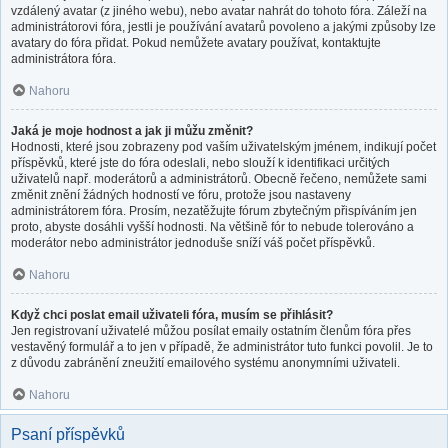
vzdálený avatar (z jiného webu), nebo avatar nahrát do tohoto fóra. Záleží na
administrátorovi fóra, jestli je používání avatarů povoleno a jakými způsoby lze
avatary do fóra přidat. Pokud nemůžete avatary používat, kontaktujte
administrátora fóra.
Nahoru
Jaká je moje hodnost a jak ji můžu změnit?
Hodnosti, které jsou zobrazeny pod vaším uživatelským jménem, indikují počet
příspěvků, které jste do fóra odeslali, nebo slouží k identifikaci určitých
uživatelů např. moderátorů a administrátorů. Obecně řečeno, nemůžete sami
změnit znění žádných hodností ve fóru, protože jsou nastaveny
administrátorem fóra. Prosím, nezatěžujte fórum zbytečným přispíváním jen
proto, abyste dosáhli vyšší hodnosti. Na většině fór to nebude tolerováno a
moderátor nebo administrátor jednoduše sníží váš počet příspěvků.
Nahoru
Když chci poslat email uživateli fóra, musím se přihlásit?
Jen registrovaní uživatelé můžou posílat emaily ostatním členům fóra přes
vestavěný formulář a to jen v případě, že administrátor tuto funkci povolil. Je to
z důvodu zabránění zneužití emailového systému anonymními uživateli.
Nahoru
Psaní příspěvků