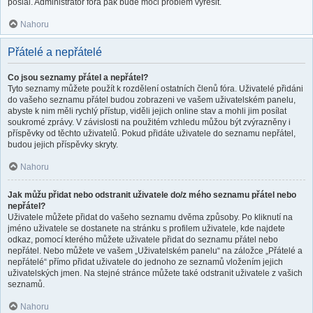
poslal. Administrátor fóra pak bude moci problém vyřešit.
Nahoru
Přátelé a nepřátelé
Co jsou seznamy přátel a nepřátel?
Tyto seznamy můžete použít k rozdělení ostatních členů fóra. Uživatelé přidáni
do vašeho seznamu přátel budou zobrazeni ve vašem uživatelském panelu,
abyste k nim měli rychlý přístup, viděli jejich online stav a mohli jim posílat
soukromé zprávy. V závislosti na použitém vzhledu můžou být zvýrazněny i
příspěvky od těchto uživatelů. Pokud přidáte uživatele do seznamu nepřátel,
budou jejich příspěvky skryty.
Nahoru
Jak můžu přidat nebo odstranit uživatele do/z mého seznamu přátel nebo
nepřátel?
Uživatele můžete přidat do vašeho seznamu dvěma způsoby. Po kliknutí na
jméno uživatele se dostanete na stránku s profilem uživatele, kde najdete
odkaz, pomocí kterého můžete uživatele přidat do seznamu přátel nebo
nepřátel. Nebo můžete ve vašem „Uživatelském panelu“ na záložce „Přátelé a
nepřátelé“ přímo přidat uživatele do jednoho ze seznamů vložením jejich
uživatelských jmen. Na stejné stránce můžete také odstranit uživatele z vašich
seznamů.
Nahoru