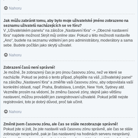
Nahoru
Jak můžu zabránit tomu, aby bylo moje uživatelské jméno zobrazeno na
seznamu uživatelů nacházejících se ve fóru?
V „Uživatelském panelu“ na záložce „Nastavení fóra“ -> „Obecné nastavení
fóra“ najdete možnost
Skrýt můj online stav
. Pokud u této možnosti nastavíte
„Ano“, budete na seznamu viditelní jen pro administrátory, moderátory a sama
sebe. Budete počítán jako skrytý uživatel.
Nahoru
Zobrazení časů není správné!
Je možné, že zobrazený čas je pro jinou časovou zónu, než ve které se
nacházíte. Pokud se jedná o tento případ, přejděte na váš „Uživatelský panel“
na záložku „Nastavení fóra“ a změňte vaši časovou zónu, aby odpovídala vaší
konkrétní oblasti, např. Praha, Bratislava, Londýn, New York, Sydney atd.
Vezměte prosím na vědomí, že změnu časové zóny, stejně jako většinu
nastavení, můžou provádět jen zaregistrovaní uživatelé. Pokud ještě nejste
registrováni, toto je dobrý důvod, proč tak učinit.
Nahoru
Změnil jsem časovou zónu, ale čas se stále nezobrazuje správně!
Pokud jste si jisti, že jste nastavili vaši časovou zónu správně, ale čas se stále
zobrazuje nesprávně, pak je čas nastavený na hodinách serveru nesprávný.