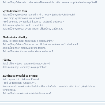
Jak můžu přidat nebo odstranit uživatele do/z mého seznamu přátel nebo nepřátel?
Vyhledávání ve fóru
Jak můžu vyhledávat na celém fóru nebo v jednotlivých fórech?
Proč moje vyhledávání nic nenašlo?
Proč se mi po vyhledávání zobrazí prázdná stránka!?
Jak můžu vyhledat určité uživatele?
Jak můžu vyhledat svoje vlastní příspěvky a témata?
Sledování a záložky
Jaký je rozdíl mezi záložkami a sledováním?
Jak můžu přidat určité téma do záložek nebo téma začít sledovat?
Jak můžu začít sledovat určité fórum?
Jak můžu ukončit sledování témat nebo fór?
Přílohy
Jaké přílohy jsou na tomto fóru povoleny?
Jak můžu najít všechny svoje přílohy?
Záležitosti týkající se phpBB
Kdo napsal toto diskusní fórum?
Proč ve fóru není funkce XY?
Koho mám kontaktovat ohledně stížnosti a/nebo právních záležitostí týkajících se
tohoto fóra?
Jak můžu kontaktovat administrátora fóra?