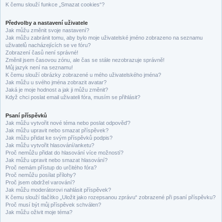
K čemu slouží funkce „Smazat cookies“?
Předvolby a nastavení uživatele
Jak můžu změnit svoje nastavení?
Jak můžu zabránit tomu, aby bylo moje uživatelské jméno zobrazeno na seznamu
uživatelů nacházejících se ve fóru?
Zobrazení časů není správné!
Změnil jsem časovou zónu, ale čas se stále nezobrazuje správně!
Můj jazyk není na seznamu!
K čemu slouží obrázky zobrazené u mého uživatelského jména?
Jak můžu u svého jména zobrazit avatar?
Jaká je moje hodnost a jak ji můžu změnit?
Když chci poslat email uživateli fóra, musím se přihlásit?
Psaní příspěvků
Jak můžu vytvořit nové téma nebo poslat odpověď?
Jak můžu upravit nebo smazat příspěvek?
Jak můžu přidat ke svým příspěvků podpis?
Jak můžu vytvořit hlasování/anketu?
Proč nemůžu přidat do hlasování více možností?
Jak můžu upravit nebo smazat hlasování?
Proč nemám přístup do určitého fóra?
Proč nemůžu posílat přílohy?
Proč jsem obdržel varování?
Jak můžu moderátorovi nahlásit příspěvek?
K čemu slouží tlačítko „Uložit jako rozepsanou zprávu“ zobrazené při psaní příspěvku?
Proč musí být můj příspěvek schválen?
Jak můžu oživit moje téma?