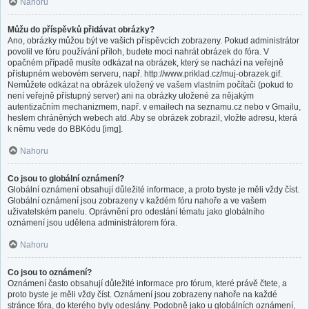
Nahoru
Můžu do příspěvků přidávat obrázky?
Ano, obrázky můžou být ve vašich příspěvcích zobrazeny. Pokud administrátor
povolil ve fóru používání příloh, budete moci nahrát obrázek do fóra. V
opačném případě musíte odkázat na obrázek, který se nachází na veřejně
přístupném webovém serveru, např. http://www.priklad.cz/muj-obrazek.gif.
Nemůžete odkázat na obrázek uložený ve vašem vlastním počítači (pokud to
není veřejně přístupný server) ani na obrázky uložené za nějakým
autentizačním mechanizmem, např. v emailech na seznamu.cz nebo v Gmailu,
heslem chráněných webech atd. Aby se obrázek zobrazil, vložte adresu, která
k němu vede do BBKódu [img].
Nahoru
Co jsou to globální oznámení?
Globální oznámení obsahují důležité informace, a proto byste je měli vždy číst.
Globální oznámení jsou zobrazeny v každém fóru nahoře a ve vašem
uživatelském panelu. Oprávnění pro odeslání tématu jako globálního
oznámení jsou udělena administrátorem fóra.
Nahoru
Co jsou to oznámení?
Oznámení často obsahují důležité informace pro fórum, které právě čtete, a
proto byste je měli vždy číst. Oznámení jsou zobrazeny nahoře na každé
stránce fóra, do kterého byly odeslány. Podobně jako u globálních oznámení,