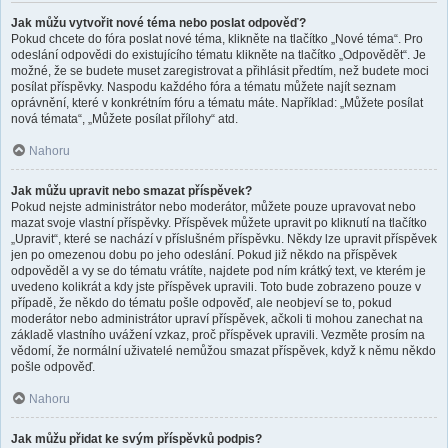
Jak můžu vytvořit nové téma nebo poslat odpověď?
Pokud chcete do fóra poslat nové téma, klikněte na tlačítko „Nové téma“. Pro
odeslání odpovědi do existujícího tématu klikněte na tlačítko „Odpovědět“. Je
možné, že se budete muset zaregistrovat a přihlásit předtím, než budete moci
posílat příspěvky. Naspodu každého fóra a tématu můžete najít seznam
oprávnění, které v konkrétním fóru a tématu máte. Například: „Můžete posílat
nová témata“, „Můžete posílat přílohy“ atd.
Nahoru
Jak můžu upravit nebo smazat příspěvek?
Pokud nejste administrátor nebo moderátor, můžete pouze upravovat nebo
mazat svoje vlastní příspěvky. Příspěvek můžete upravit po kliknutí na tlačítko
„Upravit“, které se nachází v příslušném příspěvku. Někdy lze upravit příspěvek
jen po omezenou dobu po jeho odeslání. Pokud již někdo na příspěvek
odpověděl a vy se do tématu vrátíte, najdete pod ním krátký text, ve kterém je
uvedeno kolikrát a kdy jste příspěvek upravili. Toto bude zobrazeno pouze v
případě, že někdo do tématu pošle odpověď, ale neobjeví se to, pokud
moderátor nebo administrátor upraví příspěvek, ačkoli ti mohou zanechat na
základě vlastního uvážení vzkaz, proč příspěvek upravili. Vezměte prosím na
vědomí, že normální uživatelé nemůžou smazat příspěvek, když k němu někdo
pošle odpověď.
Nahoru
Jak můžu přidat ke svým příspěvků podpis?