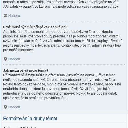
dokončit a odeslat později. Pro načtení rozepsaných zpráv přejděte na váš
„Uživatelský panel“, ve kterém naleznete odkaz na vaše rozepsané zprávy.
Nahoru
Proč musí být můj příspěvek schválen?
Administrátor fóra se mohl rozhodnout, že příspěvky ve fóru, do kterého
přispíváte, musí být prohlédnuty předtím, než je budou moci zobrazit ostatní
uživatelé. Je také možné, že vás administrátor fóra vložil do skupiny uživatelů,
jejichž příspěvky musí být schváleny. Kontaktujte, prosím, administrátora fóra
pro další informace.
Nahoru
Jak můžu oživit moje téma?
Při zobrazení tématu můžete oživit téma kliknutím na odkaz „Oživit téma“
(většinou naspodu stránky), čímž se téma přesune na první místo ve fóru.
Pokud tento odkaz nevidíte, mohlo být oživování témat zakázáno, nebo ještě
neuběhla doba, po které je povoleno téma oživit. Oživit téma jde také
jednoduše tak, že do něho odešlete příspěvek. Pokud to ale budete dělat,
ujistěte se, že to není proti pravidlům fóra.
Nahoru
Formátování a druhy témat