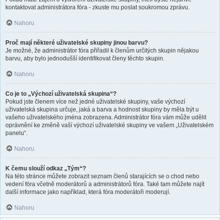
kontaktovat administrátora fóra - zkuste mu poslat soukromou zprávu.
Nahoru
Proč mají některé uživatelské skupiny jinou barvu?
Je možné, že administrátor fóra přiřadil k členům určitých skupin nějakou
barvu, aby bylo jednodušší identifikovat členy těchto skupin.
Nahoru
Co je to „Výchozí uživatelská skupina“?
Pokud jste členem více než jedné uživatelské skupiny, vaše výchozí
uživatelská skupina určuje, jaká a barva a hodnost skupiny by měla být u
vašeho uživatelského jména zobrazena. Administrátor fóra vám může udělit
oprávnění ke změně vaší výchozí uživatelské skupiny ve vašem „Uživatelském
panelu“.
Nahoru
K čemu slouží odkaz „Tým“?
Na této stránce můžete zobrazit seznam členů starajících se o chod nebo
vedení fóra včetně moderátorů a administrátorů fóra. Také tam můžete najít
další informace jako například, která fóra moderátoři moderují.
Nahoru