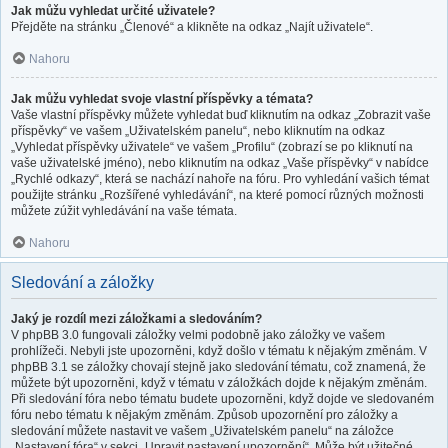
Jak můžu vyhledat určité uživatele?
Přejděte na stránku „Členové“ a klikněte na odkaz „Najít uživatele“.
Nahoru
Jak můžu vyhledat svoje vlastní příspěvky a témata?
Vaše vlastní příspěvky můžete vyhledat buď kliknutím na odkaz „Zobrazit vaše
příspěvky“ ve vašem „Uživatelském panelu“, nebo kliknutím na odkaz
„Vyhledat příspěvky uživatele“ ve vašem „Profilu“ (zobrazí se po kliknutí na
vaše uživatelské jméno), nebo kliknutím na odkaz „Vaše příspěvky“ v nabídce
„Rychlé odkazy“, která se nachází nahoře na fóru. Pro vyhledání vašich témat
použijte stránku „Rozšířené vyhledávání“, na které pomocí různých možnosti
můžete zúžit vyhledávání na vaše témata.
Nahoru
Sledování a záložky
Jaký je rozdíl mezi záložkami a sledováním?
V phpBB 3.0 fungovali záložky velmi podobně jako záložky ve vašem
prohlížeči. Nebyli jste upozorněni, když došlo v tématu k nějakým změnám. V
phpBB 3.1 se záložky chovají stejně jako sledování tématu, což znamená, že
můžete být upozorněni, když v tématu v záložkách dojde k nějakým změnám.
Při sledování fóra nebo tématu budete upozorněni, když dojde ve sledovaném
fóru nebo tématu k nějakým změnám. Způsob upozornění pro záložky a
sledování můžete nastavit ve vašem „Uživatelském panelu“ na záložce
„Nastavení fóra“ v sekci „Upravit nastavení upozornění“. Může být užitečné