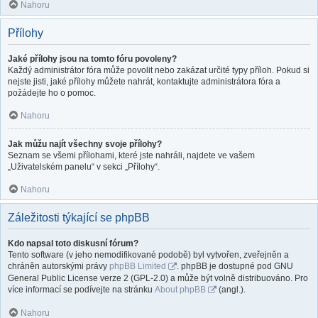
Nahoru
Přílohy
Jaké přílohy jsou na tomto fóru povoleny?
Každý administrátor fóra může povolit nebo zakázat určité typy příloh. Pokud si
nejste jisti, jaké přílohy můžete nahrát, kontaktujte administrátora fóra a
požádejte ho o pomoc.
Nahoru
Jak můžu najít všechny svoje přílohy?
Seznam se všemi přílohami, které jste nahráli, najdete ve vašem
„Uživatelském panelu“ v sekci „Přílohy“.
Nahoru
Záležitosti týkající se phpBB
Kdo napsal toto diskusní fórum?
Tento software (v jeho nemodifikované podobě) byl vytvořen, zveřejněn a
chráněn autorskými právy
phpBB Limited
. phpBB je dostupné pod GNU
General Public License verze 2 (GPL-2.0) a může být volně distribuováno. Pro
více informací se podívejte na stránku
About phpBB
(angl.).
Nahoru