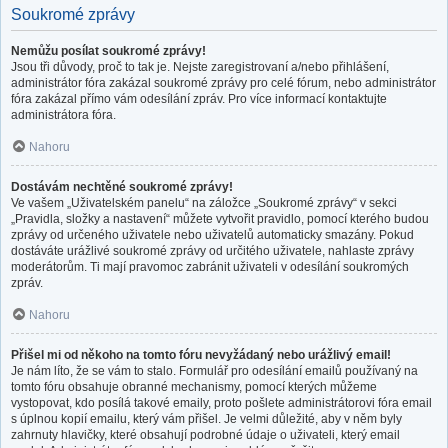
Soukromé zprávy
Nemůžu posílat soukromé zprávy!
Jsou tři důvody, proč to tak je. Nejste zaregistrovaní a/nebo přihlášení,
administrátor fóra zakázal soukromé zprávy pro celé fórum, nebo administrátor
fóra zakázal přímo vám odesílání zpráv. Pro více informací kontaktujte
administrátora fóra.
Nahoru
Dostávám nechtěné soukromé zprávy!
Ve vašem „Uživatelském panelu“ na záložce „Soukromé zprávy“ v sekci
„Pravidla, složky a nastavení“ můžete vytvořit pravidlo, pomocí kterého budou
zprávy od určeného uživatele nebo uživatelů automaticky smazány. Pokud
dostáváte urážlivé soukromé zprávy od určitého uživatele, nahlaste zprávy
moderátorům. Ti mají pravomoc zabránit uživateli v odesílání soukromých
zpráv.
Nahoru
Přišel mi od někoho na tomto fóru nevyžádaný nebo urážlivý email!
Je nám líto, že se vám to stalo. Formulář pro odesílání emailů používaný na
tomto fóru obsahuje obranné mechanismy, pomocí kterých můžeme
vystopovat, kdo posílá takové emaily, proto pošlete administrátorovi fóra email
s úplnou kopií emailu, který vám přišel. Je velmi důležité, aby v něm byly
zahrnuty hlavičky, které obsahují podrobné údaje o uživateli, který email