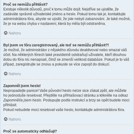
Proč se nemůžu přihlásit?
Existuje několik důvodů, proč k tomu může dojít. Nejdříve se ujistěte, že
zadáváte správné uživatelské jméno a heslo. Pokud tomu tak je, kontaktujte
administrátora fóra, abyste se ujistili, že jste nebyli zabanováni. Je také možné,
že je na webu chyba v nastavení, která by měla být odstraněna.
Nahoru
Byl jsem ve fóru zaregistrovaný, ale teď se nemůžu přihlásit?!
Je možné, že administrátor z nějakého důvodu deaktivoval nebo smazal váš
účet. Na některých fórech také pravidelně odstraňují uživatele, kteří dlouhou
dobu do fóra nic nenapsali, čímž se zmenší velikost databáze. Pokud je to váš
případ, zaregistrujte se znovu a pokuste se více zapojit do diskuzí.
Nahoru
Zapomněl jsem heslo!
Nepropadejte panice! Vaše původní heslo nelze sice získat zpět, ale můžete
ho jednoduše resetovat. Přejděte na přihlašovací stránku a klikněte na odkaz
Zapomněl/a jsem heslo
. Postupujte podle instrukcí a brzy se opět budete moci
přihlásit.
Pokud nebudete moci resetovat vaše heslo, kontaktujte administrátora fóra.
Nahoru
Proč se automaticky odhlašuji?