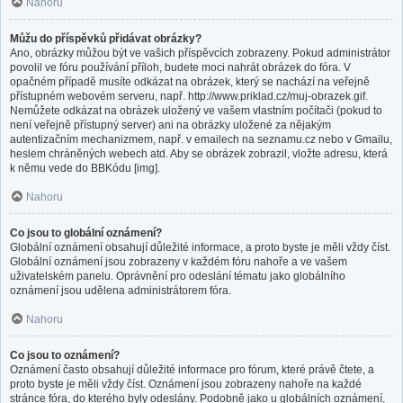
Nahoru
Můžu do příspěvků přidávat obrázky?
Ano, obrázky můžou být ve vašich příspěvcích zobrazeny. Pokud administrátor
povolil ve fóru používání příloh, budete moci nahrát obrázek do fóra. V
opačném případě musíte odkázat na obrázek, který se nachází na veřejně
přístupném webovém serveru, např. http://www.priklad.cz/muj-obrazek.gif.
Nemůžete odkázat na obrázek uložený ve vašem vlastním počítači (pokud to
není veřejně přístupný server) ani na obrázky uložené za nějakým
autentizačním mechanizmem, např. v emailech na seznamu.cz nebo v Gmailu,
heslem chráněných webech atd. Aby se obrázek zobrazil, vložte adresu, která
k němu vede do BBKódu [img].
Nahoru
Co jsou to globální oznámení?
Globální oznámení obsahují důležité informace, a proto byste je měli vždy číst.
Globální oznámení jsou zobrazeny v každém fóru nahoře a ve vašem
uživatelském panelu. Oprávnění pro odeslání tématu jako globálního
oznámení jsou udělena administrátorem fóra.
Nahoru
Co jsou to oznámení?
Oznámení často obsahují důležité informace pro fórum, které právě čtete, a
proto byste je měli vždy číst. Oznámení jsou zobrazeny nahoře na každé
stránce fóra, do kterého byly odeslány. Podobně jako u globálních oznámení,