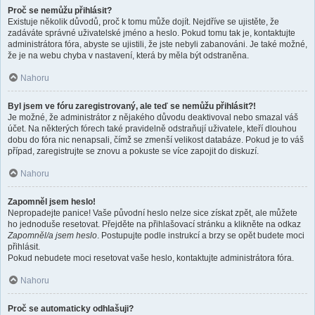
Proč se nemůžu přihlásit?
Existuje několik důvodů, proč k tomu může dojít. Nejdříve se ujistěte, že
zadáváte správné uživatelské jméno a heslo. Pokud tomu tak je, kontaktujte
administrátora fóra, abyste se ujistili, že jste nebyli zabanováni. Je také možné,
že je na webu chyba v nastavení, která by měla být odstraněna.
Nahoru
Byl jsem ve fóru zaregistrovaný, ale teď se nemůžu přihlásit?!
Je možné, že administrátor z nějakého důvodu deaktivoval nebo smazal váš
účet. Na některých fórech také pravidelně odstraňují uživatele, kteří dlouhou
dobu do fóra nic nenapsali, čímž se zmenší velikost databáze. Pokud je to váš
případ, zaregistrujte se znovu a pokuste se více zapojit do diskuzí.
Nahoru
Zapomněl jsem heslo!
Nepropadejte panice! Vaše původní heslo nelze sice získat zpět, ale můžete
ho jednoduše resetovat. Přejděte na přihlašovací stránku a klikněte na odkaz
Zapomněl/a jsem heslo
. Postupujte podle instrukcí a brzy se opět budete moci
přihlásit.
Pokud nebudete moci resetovat vaše heslo, kontaktujte administrátora fóra.
Nahoru
Proč se automaticky odhlašuji?