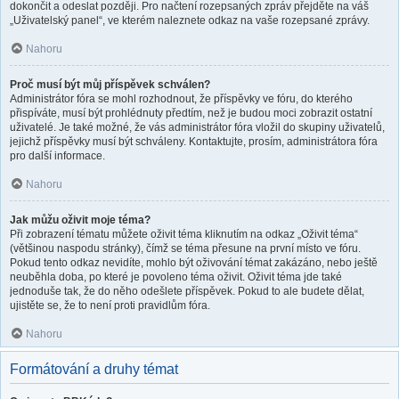
dokončit a odeslat později. Pro načtení rozepsaných zpráv přejděte na váš
„Uživatelský panel“, ve kterém naleznete odkaz na vaše rozepsané zprávy.
Nahoru
Proč musí být můj příspěvek schválen?
Administrátor fóra se mohl rozhodnout, že příspěvky ve fóru, do kterého
přispíváte, musí být prohlédnuty předtím, než je budou moci zobrazit ostatní
uživatelé. Je také možné, že vás administrátor fóra vložil do skupiny uživatelů,
jejichž příspěvky musí být schváleny. Kontaktujte, prosím, administrátora fóra
pro další informace.
Nahoru
Jak můžu oživit moje téma?
Při zobrazení tématu můžete oživit téma kliknutím na odkaz „Oživit téma“
(většinou naspodu stránky), čímž se téma přesune na první místo ve fóru.
Pokud tento odkaz nevidíte, mohlo být oživování témat zakázáno, nebo ještě
neuběhla doba, po které je povoleno téma oživit. Oživit téma jde také
jednoduše tak, že do něho odešlete příspěvek. Pokud to ale budete dělat,
ujistěte se, že to není proti pravidlům fóra.
Nahoru
Formátování a druhy témat