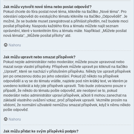
Jak můžu vytvořit nové téma nebo poslat odpověď?
Pokud chcete do fóra poslat nové téma, klikněte na tlačítko „Nové téma“. Pro
odeslání odpovědi do existujícího tématu klikněte na tlačítko „Odpovědět“. Je
možné, že se budete muset zaregistrovat a přihlásit předtím, než budete moci
posílat příspěvky. Naspodu každého fóra a tématu můžete najít seznam
oprávnění, které v konkrétním fóru a tématu máte. Například: „Můžete posílat
nová témata“, „Můžete posílat přílohy“ atd.
Nahoru
Jak můžu upravit nebo smazat příspěvek?
Pokud nejste administrátor nebo moderátor, můžete pouze upravovat nebo
mazat svoje vlastní příspěvky. Příspěvek můžete upravit po kliknutí na tlačítko
„Upravit“, které se nachází v příslušném příspěvku. Někdy lze upravit příspěvek
jen po omezenou dobu po jeho odeslání. Pokud již někdo na příspěvek
odpověděl a vy se do tématu vrátíte, najdete pod ním krátký text, ve kterém je
uvedeno kolikrát a kdy jste příspěvek upravili. Toto bude zobrazeno pouze v
případě, že někdo do tématu pošle odpověď, ale neobjeví se to, pokud
moderátor nebo administrátor upraví příspěvek, ačkoli ti mohou zanechat na
základě vlastního uvážení vzkaz, proč příspěvek upravili. Vezměte prosím na
vědomí, že normální uživatelé nemůžou smazat příspěvek, když k němu někdo
pošle odpověď.
Nahoru
Jak můžu přidat ke svým příspěvků podpis?