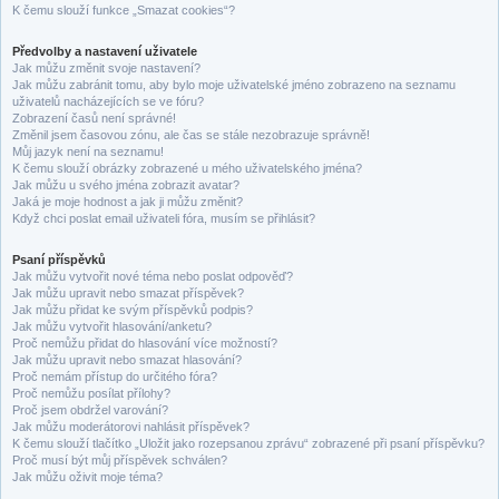
K čemu slouží funkce „Smazat cookies“?
Předvolby a nastavení uživatele
Jak můžu změnit svoje nastavení?
Jak můžu zabránit tomu, aby bylo moje uživatelské jméno zobrazeno na seznamu
uživatelů nacházejících se ve fóru?
Zobrazení časů není správné!
Změnil jsem časovou zónu, ale čas se stále nezobrazuje správně!
Můj jazyk není na seznamu!
K čemu slouží obrázky zobrazené u mého uživatelského jména?
Jak můžu u svého jména zobrazit avatar?
Jaká je moje hodnost a jak ji můžu změnit?
Když chci poslat email uživateli fóra, musím se přihlásit?
Psaní příspěvků
Jak můžu vytvořit nové téma nebo poslat odpověď?
Jak můžu upravit nebo smazat příspěvek?
Jak můžu přidat ke svým příspěvků podpis?
Jak můžu vytvořit hlasování/anketu?
Proč nemůžu přidat do hlasování více možností?
Jak můžu upravit nebo smazat hlasování?
Proč nemám přístup do určitého fóra?
Proč nemůžu posílat přílohy?
Proč jsem obdržel varování?
Jak můžu moderátorovi nahlásit příspěvek?
K čemu slouží tlačítko „Uložit jako rozepsanou zprávu“ zobrazené při psaní příspěvku?
Proč musí být můj příspěvek schválen?
Jak můžu oživit moje téma?