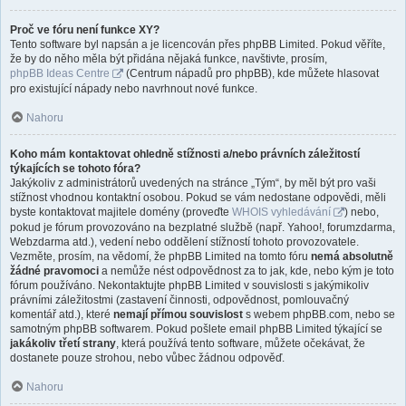
Proč ve fóru není funkce XY?
Tento software byl napsán a je licencován přes phpBB Limited. Pokud věříte,
že by do něho měla být přidána nějaká funkce, navštivte, prosím,
phpBB Ideas Centre
(Centrum nápadů pro phpBB), kde můžete hlasovat
pro existující nápady nebo navrhnout nové funkce.
Nahoru
Koho mám kontaktovat ohledně stížnosti a/nebo právních záležitostí
týkajících se tohoto fóra?
Jakýkoliv z administrátorů uvedených na stránce „Tým“, by měl být pro vaši
stížnost vhodnou kontaktní osobou. Pokud se vám nedostane odpovědi, měli
byste kontaktovat majitele domény (proveďte
WHOIS vyhledávání
) nebo,
pokud je fórum provozováno na bezplatné službě (např. Yahoo!, forumzdarma,
Webzdarma atd.), vedení nebo oddělení stížností tohoto provozovatele.
Vezměte, prosím, na vědomí, že phpBB Limited na tomto fóru
nemá absolutně
žádné pravomoci
a nemůže nést odpovědnost za to jak, kde, nebo kým je toto
fórum používáno. Nekontaktujte phpBB Limited v souvislosti s jakýmikoliv
právními záležitostmi (zastavení činnosti, odpovědnost, pomlouvačný
komentář atd.), které
nemají přímou souvislost
s webem phpBB.com, nebo se
samotným phpBB softwarem. Pokud pošlete email phpBB Limited týkající se
jakákoliv třetí strany
, která používá tento software, můžete očekávat, že
dostanete pouze strohou, nebo vůbec žádnou odpověď.
Nahoru