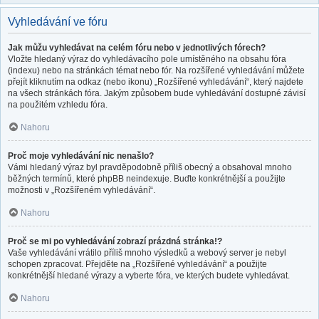
Vyhledávání ve fóru
Jak můžu vyhledávat na celém fóru nebo v jednotlivých fórech?
Vložte hledaný výraz do vyhledávacího pole umístěného na obsahu fóra
(indexu) nebo na stránkách témat nebo fór. Na rozšířené vyhledávání můžete
přejít kliknutím na odkaz (nebo ikonu) „Rozšířené vyhledávání“, který najdete
na všech stránkách fóra. Jakým způsobem bude vyhledávání dostupné závisí
na použitém vzhledu fóra.
Nahoru
Proč moje vyhledávání nic nenašlo?
Vámi hledaný výraz byl pravděpodobně příliš obecný a obsahoval mnoho
běžných termínů, které phpBB neindexuje. Buďte konkrétnější a použijte
možnosti v „Rozšířeném vyhledávání“.
Nahoru
Proč se mi po vyhledávání zobrazí prázdná stránka!?
Vaše vyhledávání vrátilo příliš mnoho výsledků a webový server je nebyl
schopen zpracovat. Přejděte na „Rozšířené vyhledávání“ a použijte
konkrétnější hledané výrazy a vyberte fóra, ve kterých budete vyhledávat.
Nahoru