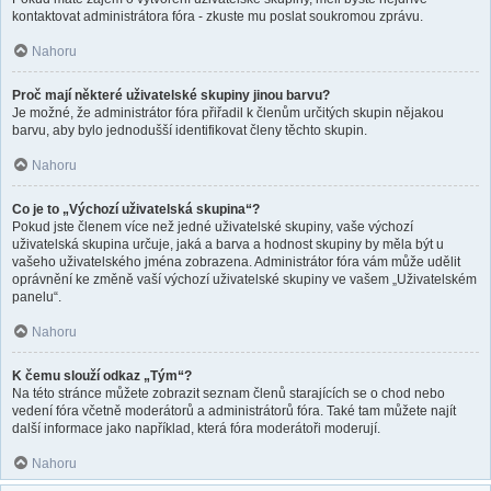
kontaktovat administrátora fóra - zkuste mu poslat soukromou zprávu.
Nahoru
Proč mají některé uživatelské skupiny jinou barvu?
Je možné, že administrátor fóra přiřadil k členům určitých skupin nějakou
barvu, aby bylo jednodušší identifikovat členy těchto skupin.
Nahoru
Co je to „Výchozí uživatelská skupina“?
Pokud jste členem více než jedné uživatelské skupiny, vaše výchozí
uživatelská skupina určuje, jaká a barva a hodnost skupiny by měla být u
vašeho uživatelského jména zobrazena. Administrátor fóra vám může udělit
oprávnění ke změně vaší výchozí uživatelské skupiny ve vašem „Uživatelském
panelu“.
Nahoru
K čemu slouží odkaz „Tým“?
Na této stránce můžete zobrazit seznam členů starajících se o chod nebo
vedení fóra včetně moderátorů a administrátorů fóra. Také tam můžete najít
další informace jako například, která fóra moderátoři moderují.
Nahoru