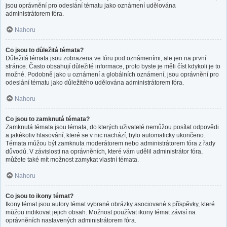
jsou oprávnění pro odeslání tématu jako oznámení udělována
administrátorem fóra.
Nahoru
Co jsou to důležitá témata?
Důležitá témata jsou zobrazena ve fóru pod oznámeními, ale jen na první
stránce. Často obsahují důležité informace, proto byste je měli číst kdykoli je to
možné. Podobně jako u oznámení a globálních oznámení, jsou oprávnění pro
odeslání tématu jako důležitého udělována administrátorem fóra.
Nahoru
Co jsou to zamknutá témata?
Zamknutá témata jsou témata, do kterých uživatelé nemůžou posílat odpovědi
a jakékoliv hlasování, které se v nic nachází, bylo automaticky ukončeno.
Témata můžou být zamknuta moderátorem nebo administrátorem fóra z řady
důvodů. V závislosti na oprávněních, které vám udělil administrátor fóra,
můžete také mít možnost zamykat vlastní témata.
Nahoru
Co jsou to ikony témat?
Ikony témat jsou autory témat vybrané obrázky asociované s příspěvky, které
můžou indikovat jejich obsah. Možnost používat ikony témat závisí na
oprávněních nastavených administrátorem fóra.