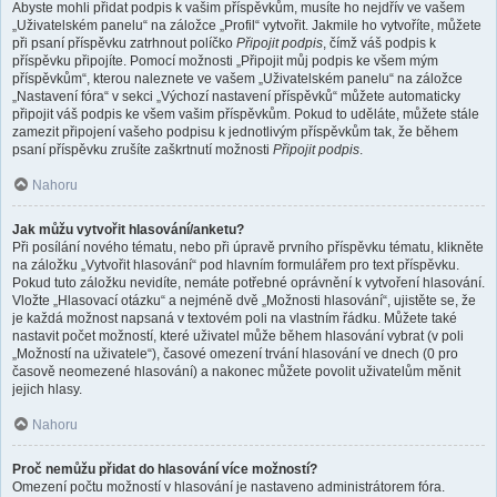
Abyste mohli přidat podpis k vašim příspěvkům, musíte ho nejdřív ve vašem
„Uživatelském panelu“ na záložce „Profil“ vytvořit. Jakmile ho vytvoříte, můžete
při psaní příspěvku zatrhnout políčko
Připojit podpis
, čímž váš podpis k
příspěvku připojíte. Pomocí možnosti „Připojit můj podpis ke všem mým
příspěvkům“, kterou naleznete ve vašem „Uživatelském panelu“ na záložce
„Nastavení fóra“ v sekci „Výchozí nastavení příspěvků“ můžete automaticky
připojit váš podpis ke všem vašim příspěvkům. Pokud to uděláte, můžete stále
zamezit připojení vašeho podpisu k jednotlivým příspěvkům tak, že během
psaní příspěvku zrušíte zaškrtnutí možnosti
Připojit podpis
.
Nahoru
Jak můžu vytvořit hlasování/anketu?
Při posílání nového tématu, nebo při úpravě prvního příspěvku tématu, klikněte
na záložku „Vytvořit hlasování“ pod hlavním formulářem pro text příspěvku.
Pokud tuto záložku nevidíte, nemáte potřebné oprávnění k vytvoření hlasování.
Vložte „Hlasovací otázku“ a nejméně dvě „Možnosti hlasování“, ujistěte se, že
je každá možnost napsaná v textovém poli na vlastním řádku. Můžete také
nastavit počet možností, které uživatel může během hlasování vybrat (v poli
„Možností na uživatele“), časové omezení trvání hlasování ve dnech (0 pro
časově neomezené hlasování) a nakonec můžete povolit uživatelům měnit
jejich hlasy.
Nahoru
Proč nemůžu přidat do hlasování více možností?
Omezení počtu možností v hlasování je nastaveno administrátorem fóra.