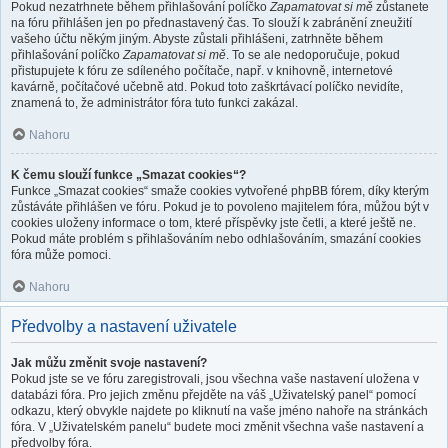
Pokud nezatrhnete během přihlašování políčko
Zapamatovat si mě
zůstanete
na fóru přihlášen jen po přednastavený čas. To slouží k zabránění zneužití
vašeho účtu někým jiným. Abyste zůstali přihlášeni, zatrhněte během
přihlašování políčko
Zapamatovat si mě
. To se ale nedoporučuje, pokud
přistupujete k fóru ze sdíleného počítače, např. v knihovně, internetové
kavárně, počítačové učebně atd. Pokud toto zaškrtávací políčko nevidíte,
znamená to, že administrátor fóra tuto funkci zakázal.
Nahoru
K čemu slouží funkce „Smazat cookies“?
Funkce „Smazat cookies“ smaže cookies vytvořené phpBB fórem, díky kterým
zůstáváte přihlášen ve fóru. Pokud je to povoleno majitelem fóra, můžou být v
cookies uloženy informace o tom, které příspěvky jste četli, a které ještě ne.
Pokud máte problém s přihlašováním nebo odhlašováním, smazání cookies
fóra může pomoci.
Nahoru
Předvolby a nastavení uživatele
Jak můžu změnit svoje nastavení?
Pokud jste se ve fóru zaregistrovali, jsou všechna vaše nastavení uložena v
databázi fóra. Pro jejich změnu přejděte na váš „Uživatelský panel“ pomocí
odkazu, který obvykle najdete po kliknutí na vaše jméno nahoře na stránkách
fóra. V „Uživatelském panelu“ budete moci změnit všechna vaše nastavení a
předvolby fóra.