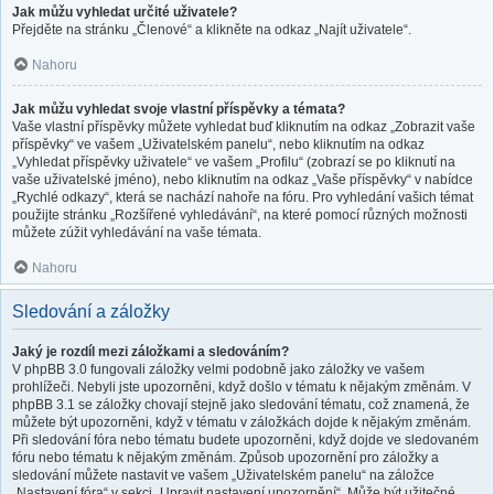
Jak můžu vyhledat určité uživatele?
Přejděte na stránku „Členové“ a klikněte na odkaz „Najít uživatele“.
Nahoru
Jak můžu vyhledat svoje vlastní příspěvky a témata?
Vaše vlastní příspěvky můžete vyhledat buď kliknutím na odkaz „Zobrazit vaše
příspěvky“ ve vašem „Uživatelském panelu“, nebo kliknutím na odkaz
„Vyhledat příspěvky uživatele“ ve vašem „Profilu“ (zobrazí se po kliknutí na
vaše uživatelské jméno), nebo kliknutím na odkaz „Vaše příspěvky“ v nabídce
„Rychlé odkazy“, která se nachází nahoře na fóru. Pro vyhledání vašich témat
použijte stránku „Rozšířené vyhledávání“, na které pomocí různých možnosti
můžete zúžit vyhledávání na vaše témata.
Nahoru
Sledování a záložky
Jaký je rozdíl mezi záložkami a sledováním?
V phpBB 3.0 fungovali záložky velmi podobně jako záložky ve vašem
prohlížeči. Nebyli jste upozorněni, když došlo v tématu k nějakým změnám. V
phpBB 3.1 se záložky chovají stejně jako sledování tématu, což znamená, že
můžete být upozorněni, když v tématu v záložkách dojde k nějakým změnám.
Při sledování fóra nebo tématu budete upozorněni, když dojde ve sledovaném
fóru nebo tématu k nějakým změnám. Způsob upozornění pro záložky a
sledování můžete nastavit ve vašem „Uživatelském panelu“ na záložce
„Nastavení fóra“ v sekci „Upravit nastavení upozornění“. Může být užitečné