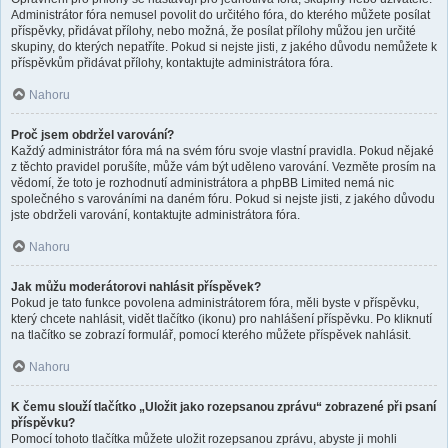
Administrátor fóra nemusel povolit do určitého fóra, do kterého můžete posílat
příspěvky, přidávat přílohy, nebo možná, že posílat přílohy můžou jen určité
skupiny, do kterých nepatříte. Pokud si nejste jisti, z jakého důvodu nemůžete k
příspěvkům přidávat přílohy, kontaktujte administrátora fóra.
Nahoru
Proč jsem obdržel varování?
Každý administrátor fóra má na svém fóru svoje vlastní pravidla. Pokud nějaké
z těchto pravidel porušíte, může vám být uděleno varování. Vezměte prosím na
vědomí, že toto je rozhodnutí administrátora a phpBB Limited nemá nic
společného s varováními na daném fóru. Pokud si nejste jisti, z jakého důvodu
jste obdrželi varování, kontaktujte administrátora fóra.
Nahoru
Jak můžu moderátorovi nahlásit příspěvek?
Pokud je tato funkce povolena administrátorem fóra, měli byste v příspěvku,
který chcete nahlásit, vidět tlačítko (ikonu) pro nahlášení příspěvku. Po kliknutí
na tlačítko se zobrazí formulář, pomocí kterého můžete příspěvek nahlásit.
Nahoru
K čemu slouží tlačítko „Uložit jako rozepsanou zprávu“ zobrazené při psaní
příspěvku?
Pomocí tohoto tlačítka můžete uložit rozepsanou zprávu, abyste ji mohli