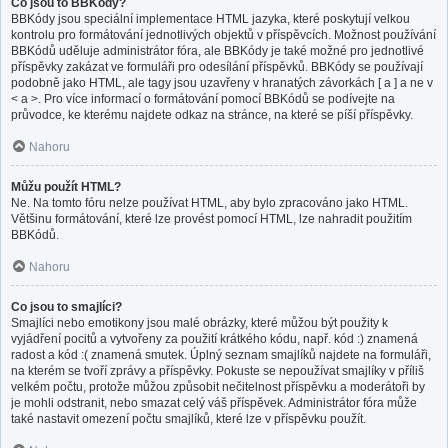
Co jsou to BBKódy?
BBKódy jsou speciální implementace HTML jazyka, které poskytují velkou
kontrolu pro formátování jednotlivých objektů v příspěvcích. Možnost používání
BBKódů uděluje administrátor fóra, ale BBKódy je také možné pro jednotlivé
příspěvky zakázat ve formuláři pro odesílání příspěvků. BBKódy se používají
podobně jako HTML, ale tagy jsou uzavřeny v hranatých závorkách [ a ] a ne v
< a >. Pro více informací o formátování pomocí BBKódů se podívejte na
průvodce, ke kterému najdete odkaz na stránce, na které se píší příspěvky.
Nahoru
Můžu použít HTML?
Ne. Na tomto fóru nelze používat HTML, aby bylo zpracováno jako HTML.
Většinu formátování, které lze provést pomocí HTML, lze nahradit použitím
BBKódů.
Nahoru
Co jsou to smajlíci?
Smajlíci nebo emotikony jsou malé obrázky, které můžou být použity k
vyjádření pocitů a vytvořeny za použití krátkého kódu, např. kód :) znamená
radost a kód :( znamená smutek. Úplný seznam smajlíků najdete na formuláři,
na kterém se tvoří zprávy a příspěvky. Pokuste se nepoužívat smajlíky v příliš
velkém počtu, protože můžou způsobit nečitelnost příspěvku a moderátoři by
je mohli odstranit, nebo smazat celý váš příspěvek. Administrátor fóra může
také nastavit omezení počtu smajlíků, které lze v příspěvku použít.