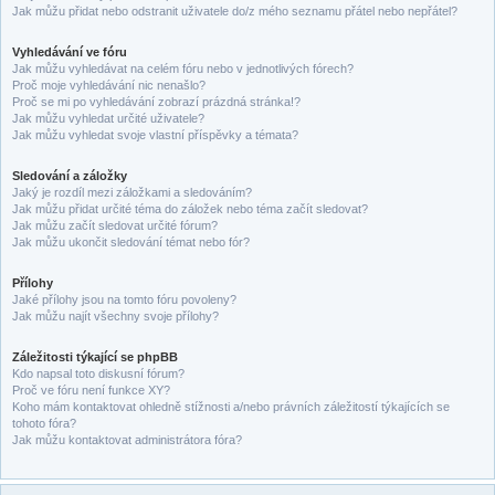
Jak můžu přidat nebo odstranit uživatele do/z mého seznamu přátel nebo nepřátel?
Vyhledávání ve fóru
Jak můžu vyhledávat na celém fóru nebo v jednotlivých fórech?
Proč moje vyhledávání nic nenašlo?
Proč se mi po vyhledávání zobrazí prázdná stránka!?
Jak můžu vyhledat určité uživatele?
Jak můžu vyhledat svoje vlastní příspěvky a témata?
Sledování a záložky
Jaký je rozdíl mezi záložkami a sledováním?
Jak můžu přidat určité téma do záložek nebo téma začít sledovat?
Jak můžu začít sledovat určité fórum?
Jak můžu ukončit sledování témat nebo fór?
Přílohy
Jaké přílohy jsou na tomto fóru povoleny?
Jak můžu najít všechny svoje přílohy?
Záležitosti týkající se phpBB
Kdo napsal toto diskusní fórum?
Proč ve fóru není funkce XY?
Koho mám kontaktovat ohledně stížnosti a/nebo právních záležitostí týkajících se
tohoto fóra?
Jak můžu kontaktovat administrátora fóra?