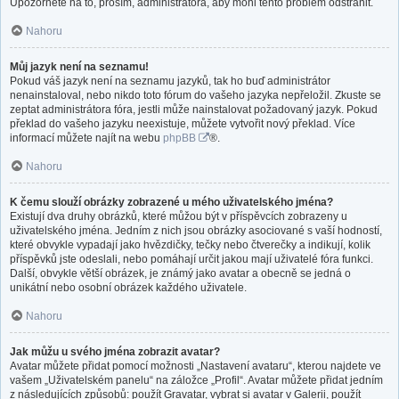
Upozorněte na to, prosím, administrátora, aby mohl tento problém odstranit.
Nahoru
Můj jazyk není na seznamu!
Pokud váš jazyk není na seznamu jazyků, tak ho buď administrátor
nenainstaloval, nebo nikdo toto fórum do vašeho jazyka nepřeložil. Zkuste se
zeptat administrátora fóra, jestli může nainstalovat požadovaný jazyk. Pokud
překlad do vašeho jazyku neexistuje, můžete vytvořit nový překlad. Více
informací můžete najít na webu
phpBB
®.
Nahoru
K čemu slouží obrázky zobrazené u mého uživatelského jména?
Existují dva druhy obrázků, které můžou být v příspěvcích zobrazeny u
uživatelského jména. Jedním z nich jsou obrázky asociované s vaší hodností,
které obvykle vypadají jako hvězdičky, tečky nebo čtverečky a indikují, kolik
příspěvků jste odeslali, nebo pomáhají určit jakou mají uživatelé fóra funkci.
Další, obvykle větší obrázek, je známý jako avatar a obecně se jedná o
unikátní nebo osobní obrázek každého uživatele.
Nahoru
Jak můžu u svého jména zobrazit avatar?
Avatar můžete přidat pomocí možnosti „Nastavení avataru“, kterou najdete ve
vašem „Uživatelském panelu“ na záložce „Profil“. Avatar můžete přidat jedním
z následujících způsobů: použít Gravatar, vybrat si avatar v Galerii, použít