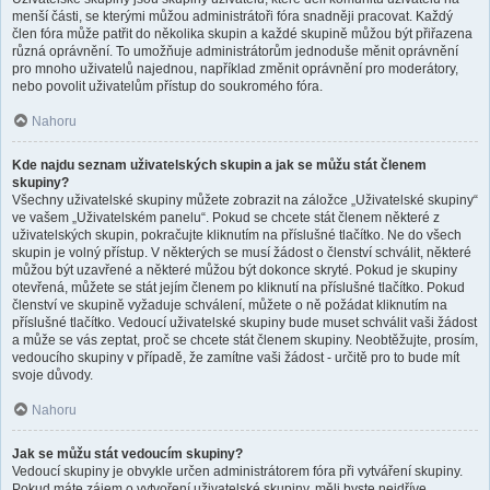
menší části, se kterými můžou administrátoři fóra snadněji pracovat. Každý
člen fóra může patřit do několika skupin a každé skupině můžou být přiřazena
různá oprávnění. To umožňuje administrátorům jednoduše měnit oprávnění
pro mnoho uživatelů najednou, například změnit oprávnění pro moderátory,
nebo povolit uživatelům přístup do soukromého fóra.
Nahoru
Kde najdu seznam uživatelských skupin a jak se můžu stát členem
skupiny?
Všechny uživatelské skupiny můžete zobrazit na záložce „Uživatelské skupiny“
ve vašem „Uživatelském panelu“. Pokud se chcete stát členem některé z
uživatelských skupin, pokračujte kliknutím na příslušné tlačítko. Ne do všech
skupin je volný přístup. V některých se musí žádost o členství schválit, některé
můžou být uzavřené a některé můžou být dokonce skryté. Pokud je skupiny
otevřená, můžete se stát jejím členem po kliknutí na příslušné tlačítko. Pokud
členství ve skupině vyžaduje schválení, můžete o ně požádat kliknutím na
příslušné tlačítko. Vedoucí uživatelské skupiny bude muset schválit vaši žádost
a může se vás zeptat, proč se chcete stát členem skupiny. Neobtěžujte, prosím,
vedoucího skupiny v případě, že zamítne vaši žádost - určitě pro to bude mít
svoje důvody.
Nahoru
Jak se můžu stát vedoucím skupiny?
Vedoucí skupiny je obvykle určen administrátorem fóra při vytváření skupiny.
Pokud máte zájem o vytvoření uživatelské skupiny, měli byste nejdříve