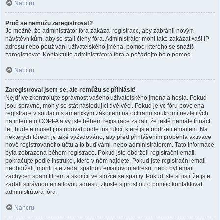
Nahoru
Proč se nemůžu zaregistrovat?
Je možné, že administrátor fóra zakázal registrace, aby zabránil novým
návštěvníkům, aby se stali členy fóra. Administrátor mohl také zakázat vaši IP
adresu nebo používání uživatelského jména, pomocí kterého se snažíš
zaregistrovat. Kontaktujte administrátora fóra a požádejte ho o pomoc.
Nahoru
Zaregistroval jsem se, ale nemůžu se přihlásit!
Nejdříve zkontrolujte správnost vašeho uživatelského jména a hesla. Pokud
jsou správné, mohly se stát následující dvě věci. Pokud je ve fóru povolena
registrace v souladu s americkým zákonem na ochranu soukromí nezletilých
na internetu COPPA a vy jste během registrace zadali, že ještě nemáte třináct
let, budete muset postupovat podle instrukcí, které jste obdrželi emailem. Na
některých fórech je také vyžadováno, aby před přihlášením proběhla aktivace
nově registrovaného účtu a to buď vámi, nebo administrátorem. Tato informace
byla zobrazena během registrace. Pokud jste obdrželi registrační email,
pokračujte podle instrukcí, které v něm najdete. Pokud jste registrační email
neobdrželi, mohli jste zadat špatnou emailovou adresu, nebo byl email
zachycen spam filtrem a skončil ve složce se spamy. Pokud jste si jistí, že jste
zadali správnou emailovou adresu, zkuste s prosbou o pomoc kontaktovat
administrátora fóra.
Nahoru