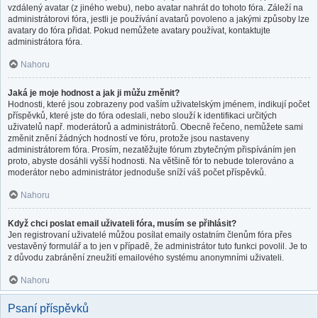
vzdálený avatar (z jiného webu), nebo avatar nahrát do tohoto fóra. Záleží na
administrátorovi fóra, jestli je používání avatarů povoleno a jakými způsoby lze
avatary do fóra přidat. Pokud nemůžete avatary používat, kontaktujte
administrátora fóra.
Nahoru
Jaká je moje hodnost a jak ji můžu změnit?
Hodnosti, které jsou zobrazeny pod vaším uživatelským jménem, indikují počet
příspěvků, které jste do fóra odeslali, nebo slouží k identifikaci určitých
uživatelů např. moderátorů a administrátorů. Obecně řečeno, nemůžete sami
změnit znění žádných hodností ve fóru, protože jsou nastaveny
administrátorem fóra. Prosím, nezatěžujte fórum zbytečným přispíváním jen
proto, abyste dosáhli vyšší hodnosti. Na většině fór to nebude tolerováno a
moderátor nebo administrátor jednoduše sníží váš počet příspěvků.
Nahoru
Když chci poslat email uživateli fóra, musím se přihlásit?
Jen registrovaní uživatelé můžou posílat emaily ostatním členům fóra přes
vestavěný formulář a to jen v případě, že administrátor tuto funkci povolil. Je to
z důvodu zabránění zneužití emailového systému anonymními uživateli.
Nahoru
Psaní příspěvků