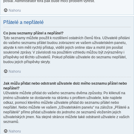
poslal. Administrátor fóra pak bude moci problém vyřešit.
Nahoru
Přátelé a nepřátelé
Co jsou seznamy přátel a nepřátel?
Tyto seznamy můžete použít k rozdělení ostatních členů fóra. Uživatelé přidáni
do vašeho seznamu přátel budou zobrazeni ve vašem uživatelském panelu,
abyste k nim měli rychlý přístup, viděli jejich online stav a mohli jim posílat
soukromé zprávy. V závislosti na použitém vzhledu můžou být zvýrazněny i
příspěvky od těchto uživatelů. Pokud přidáte uživatele do seznamu nepřátel,
budou jejich příspěvky skryty.
Nahoru
Jak můžu přidat nebo odstranit uživatele do/z mého seznamu přátel nebo
nepřátel?
Uživatele můžete přidat do vašeho seznamu dvěma způsoby. Po kliknutí na
jméno uživatele se dostanete na stránku s profilem uživatele, kde najdete
odkaz, pomocí kterého můžete uživatele přidat do seznamu přátel nebo
nepřátel. Nebo můžete ve vašem „Uživatelském panelu“ na záložce „Přátelé a
nepřátelé“ přímo přidat uživatele do jednoho ze seznamů vložením jejich
uživatelských jmen. Na stejné stránce můžete také odstranit uživatele z vašich
seznamů.
Nahoru