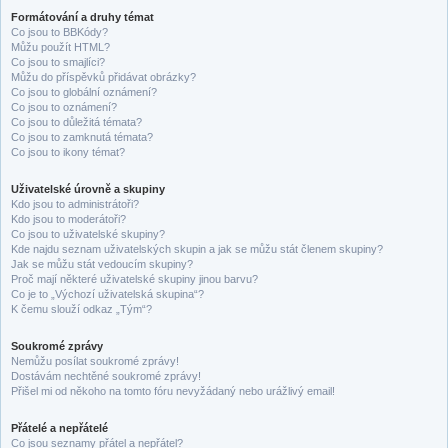
Formátování a druhy témat
Co jsou to BBKódy?
Můžu použít HTML?
Co jsou to smajlíci?
Můžu do příspěvků přidávat obrázky?
Co jsou to globální oznámení?
Co jsou to oznámení?
Co jsou to důležitá témata?
Co jsou to zamknutá témata?
Co jsou to ikony témat?
Uživatelské úrovně a skupiny
Kdo jsou to administrátoři?
Kdo jsou to moderátoři?
Co jsou to uživatelské skupiny?
Kde najdu seznam uživatelských skupin a jak se můžu stát členem skupiny?
Jak se můžu stát vedoucím skupiny?
Proč mají některé uživatelské skupiny jinou barvu?
Co je to „Výchozí uživatelská skupina“?
K čemu slouží odkaz „Tým“?
Soukromé zprávy
Nemůžu posílat soukromé zprávy!
Dostávám nechtěné soukromé zprávy!
Přišel mi od někoho na tomto fóru nevyžádaný nebo urážlivý email!
Přátelé a nepřátelé
Co jsou seznamy přátel a nepřátel?