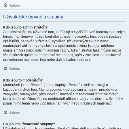
Nahoru
Uživatelské úrovně a skupiny
Kdo jsou to administrátoři?
Administrátoři jsou uživatelé fóra, kteří mají nejvyšší úroveň kontroly nad celým
fórem. Tito členové můžou kontrolovat všechny aspekty fóra, včetně nastavení
oprávnění, banování uživatelů, vytváření uživatelských skupin nebo
moderátorů atd. a to v závislosti na oprávněních, která jsou jim udělena
majitelem fóra nebo dalšími administrátory. Administrátoři také můžou mít ve
všech fórech úplné moderátorské schopnosti, opět v závislosti na nastavení
provedeném majitelem fóra nebo dalšími administrátory.
Nahoru
Kdo jsou to moderátoři?
Moderátoři jsou uživatelé (nebo skupiny uživatelů), kteří se starají o
každodenní chod fóra. Mají pravomoc k upravování a mazání příspěvků a
zamykání, odemykání, přesunování, mazání a rozdělování témat ve fórech,
která moderují. Obecně jsou moderátoři přítomni, aby zabraňovali uživatelů v
psaní mimo téma nebo v posílání hanlivých nebo urážlivých materiálů.
Nahoru
Co jsou to uživatelské skupiny?
Uživatelské skupiny jsou skupiny uživatelů, které dělí komunitu uživatelů na