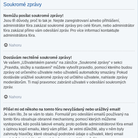
Soukromé zprávy
Nemůžu posílat soukromé zprávy!
Jsou tři důvody, proč to tak je. Nejste zaregistrovaní a/nebo přihlášení,
administrátor fóra zakázal soukromé zprávy pro celé fórum, nebo administrátor
fóra zakázal přímo vám odesílání zpráv. Pro více informací kontaktujte
administrátora fóra.
Nahoru
Dostávám nechtěné soukromé zprávy!
Ve vašem „Uživatelském panelu“ na záložce „Soukromé zprávy“ v sekci
„Pravidla, složky a nastavení“ můžete vytvořit pravidlo, pomocí kterého budou
zprávy od určeného uživatele nebo uživatelů automaticky smazány. Pokud
dostáváte urážlivé soukromé zprávy od určitého uživatele, nahlaste zprávy
moderátorům. Ti mají pravomoc zabránit uživateli v odesílání soukromých
zpráv.
Nahoru
Přišel mi od někoho na tomto fóru nevyžádaný nebo urážlivý email!
Je nám líto, že se vám to stalo. Formulář pro odesílání emailů používaný na
tomto fóru obsahuje obranné mechanismy, pomocí kterých můžeme
vystopovat, kdo posílá takové emaily, proto pošlete administrátorovi fóra email
s úplnou kopií emailu, který vám přišel. Je velmi důležité, aby v něm byly
zahrnuty hlavičky, které obsahují podrobné údaje o uživateli, který email