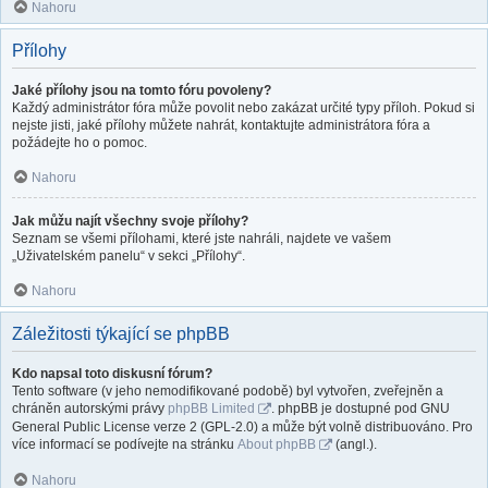
Nahoru
Přílohy
Jaké přílohy jsou na tomto fóru povoleny?
Každý administrátor fóra může povolit nebo zakázat určité typy příloh. Pokud si
nejste jisti, jaké přílohy můžete nahrát, kontaktujte administrátora fóra a
požádejte ho o pomoc.
Nahoru
Jak můžu najít všechny svoje přílohy?
Seznam se všemi přílohami, které jste nahráli, najdete ve vašem
„Uživatelském panelu“ v sekci „Přílohy“.
Nahoru
Záležitosti týkající se phpBB
Kdo napsal toto diskusní fórum?
Tento software (v jeho nemodifikované podobě) byl vytvořen, zveřejněn a
chráněn autorskými právy
phpBB Limited
. phpBB je dostupné pod GNU
General Public License verze 2 (GPL-2.0) a může být volně distribuováno. Pro
více informací se podívejte na stránku
About phpBB
(angl.).
Nahoru