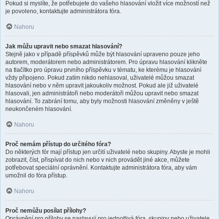
Pokud si myslíte, že potřebujete do vašeho hlasování vložit více možností než
je povoleno, kontaktujte administrátora fóra.
Nahoru
Jak můžu upravit nebo smazat hlasování?
Stejně jako v případě příspěvků může být hlasování upraveno pouze jeho
autorem, moderátorem nebo administrátorem. Pro úpravu hlasování klikněte
na tlačítko pro úpravu prvního příspěvku v tématu, ke kterému je hlasování
vždy připojeno. Pokud zatím nikdo nehlasoval, uživatelé můžou smazat
hlasování nebo v něm upravit jakoukoliv možnost. Pokud ale již uživatelé
hlasovali, jen administrátoři nebo moderátoři můžou upravit nebo smazat
hlasování. To zabrání tomu, aby byly možnosti hlasování změněny v ještě
neukončeném hlasování.
Nahoru
Proč nemám přístup do určitého fóra?
Do některých fór mají přístup jen určití uživatelé nebo skupiny. Abyste je mohli
zobrazit, číst, přispívat do nich nebo v nich provádět jiné akce, můžete
potřebovat speciální oprávnění. Kontaktujte administrátora fóra, aby vám
umožnil do fóra přístup.
Nahoru
Proč nemůžu posílat přílohy?
Oprávnění pro přílohy se nastavují pro jednotlivá fóra, skupiny nebo uživatele.