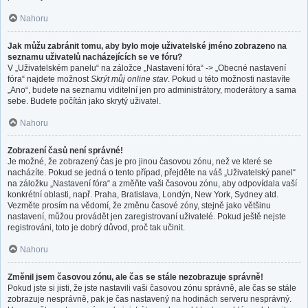
Nahoru
Jak můžu zabránit tomu, aby bylo moje uživatelské jméno zobrazeno na
seznamu uživatelů nacházejících se ve fóru?
V „Uživatelském panelu“ na záložce „Nastavení fóra“ -> „Obecné nastavení
fóra“ najdete možnost
Skrýt můj online stav
. Pokud u této možnosti nastavíte
„Ano“, budete na seznamu viditelní jen pro administrátory, moderátory a sama
sebe. Budete počítán jako skrytý uživatel.
Nahoru
Zobrazení časů není správné!
Je možné, že zobrazený čas je pro jinou časovou zónu, než ve které se
nacházíte. Pokud se jedná o tento případ, přejděte na váš „Uživatelský panel“
na záložku „Nastavení fóra“ a změňte vaši časovou zónu, aby odpovídala vaší
konkrétní oblasti, např. Praha, Bratislava, Londýn, New York, Sydney atd.
Vezměte prosím na vědomí, že změnu časové zóny, stejně jako většinu
nastavení, můžou provádět jen zaregistrovaní uživatelé. Pokud ještě nejste
registrováni, toto je dobrý důvod, proč tak učinit.
Nahoru
Změnil jsem časovou zónu, ale čas se stále nezobrazuje správně!
Pokud jste si jisti, že jste nastavili vaši časovou zónu správně, ale čas se stále
zobrazuje nesprávně, pak je čas nastavený na hodinách serveru nesprávný.