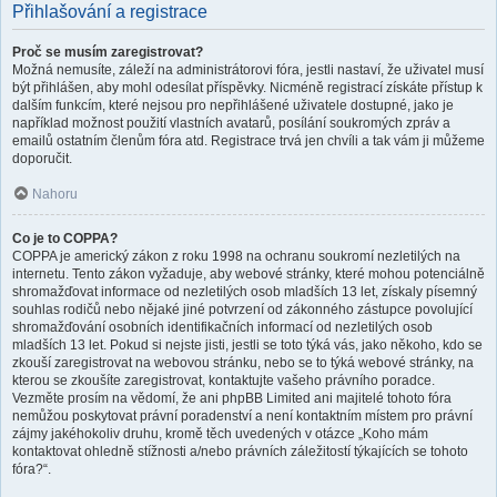
Přihlašování a registrace
Proč se musím zaregistrovat?
Možná nemusíte, záleží na administrátorovi fóra, jestli nastaví, že uživatel musí
být přihlášen, aby mohl odesílat příspěvky. Nicméně registrací získáte přístup k
dalším funkcím, které nejsou pro nepřihlášené uživatele dostupné, jako je
například možnost použití vlastních avatarů, posílání soukromých zpráv a
emailů ostatním členům fóra atd. Registrace trvá jen chvíli a tak vám ji můžeme
doporučit.
Nahoru
Co je to COPPA?
COPPA je americký zákon z roku 1998 na ochranu soukromí nezletilých na
internetu. Tento zákon vyžaduje, aby webové stránky, které mohou potenciálně
shromažďovat informace od nezletilých osob mladších 13 let, získaly písemný
souhlas rodičů nebo nějaké jiné potvrzení od zákonného zástupce povolující
shromažďování osobních identifikačních informací od nezletilých osob
mladších 13 let. Pokud si nejste jisti, jestli se toto týká vás, jako někoho, kdo se
zkouší zaregistrovat na webovou stránku, nebo se to týká webové stránky, na
kterou se zkoušíte zaregistrovat, kontaktujte vašeho právního poradce.
Vezměte prosím na vědomí, že ani phpBB Limited ani majitelé tohoto fóra
nemůžou poskytovat právní poradenství a není kontaktním místem pro právní
zájmy jakéhokoliv druhu, kromě těch uvedených v otázce „Koho mám
kontaktovat ohledně stížnosti a/nebo právních záležitostí týkajících se tohoto
fóra?“.