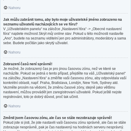
Nahoru
Jak můžu zabránit tomu, aby bylo moje uživatelské jméno zobrazeno na
seznamu uživatelů nacházejících se ve fóru?
V „Uživatelském panelu“ na záložce „Nastavení fóra“ -> „Obecné nastavení
fóra“ najdete možnost
Skrýt můj online stav
. Pokud u této možnosti nastavíte
„Ano“, budete na seznamu viditelní jen pro administrátory, moderátory a sama
sebe. Budete počítán jako skrytý uživatel.
Nahoru
Zobrazení časů není správné!
Je možné, že zobrazený čas je pro jinou časovou zónu, než ve které se
nacházíte. Pokud se jedná o tento případ, přejděte na váš „Uživatelský panel“
na záložku „Nastavení fóra“ a změňte vaši časovou zónu, aby odpovídala vaší
konkrétní oblasti, např. Praha, Bratislava, Londýn, New York, Sydney atd.
Vezměte prosím na vědomí, že změnu časové zóny, stejně jako většinu
nastavení, můžou provádět jen zaregistrovaní uživatelé. Pokud ještě nejste
registrováni, toto je dobrý důvod, proč tak učinit.
Nahoru
Změnil jsem časovou zónu, ale čas se stále nezobrazuje správně!
Pokud jste si jisti, že jste nastavili vaši časovou zónu správně, ale čas se stále
zobrazuje nesprávně, pak je čas nastavený na hodinách serveru nesprávný.