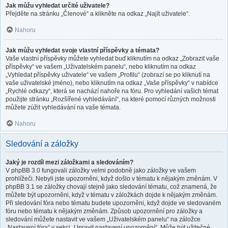
Jak můžu vyhledat určité uživatele?
Přejděte na stránku „Členové“ a klikněte na odkaz „Najít uživatele“.
Nahoru
Jak můžu vyhledat svoje vlastní příspěvky a témata?
Vaše vlastní příspěvky můžete vyhledat buď kliknutím na odkaz „Zobrazit vaše
příspěvky“ ve vašem „Uživatelském panelu“, nebo kliknutím na odkaz
„Vyhledat příspěvky uživatele“ ve vašem „Profilu“ (zobrazí se po kliknutí na
vaše uživatelské jméno), nebo kliknutím na odkaz „Vaše příspěvky“ v nabídce
„Rychlé odkazy“, která se nachází nahoře na fóru. Pro vyhledání vašich témat
použijte stránku „Rozšířené vyhledávání“, na které pomocí různých možnosti
můžete zúžit vyhledávání na vaše témata.
Nahoru
Sledování a záložky
Jaký je rozdíl mezi záložkami a sledováním?
V phpBB 3.0 fungovali záložky velmi podobně jako záložky ve vašem
prohlížeči. Nebyli jste upozorněni, když došlo v tématu k nějakým změnám. V
phpBB 3.1 se záložky chovají stejně jako sledování tématu, což znamená, že
můžete být upozorněni, když v tématu v záložkách dojde k nějakým změnám.
Při sledování fóra nebo tématu budete upozorněni, když dojde ve sledovaném
fóru nebo tématu k nějakým změnám. Způsob upozornění pro záložky a
sledování můžete nastavit ve vašem „Uživatelském panelu“ na záložce
„Nastavení fóra“ v sekci „Upravit nastavení upozornění“. Může být užitečné