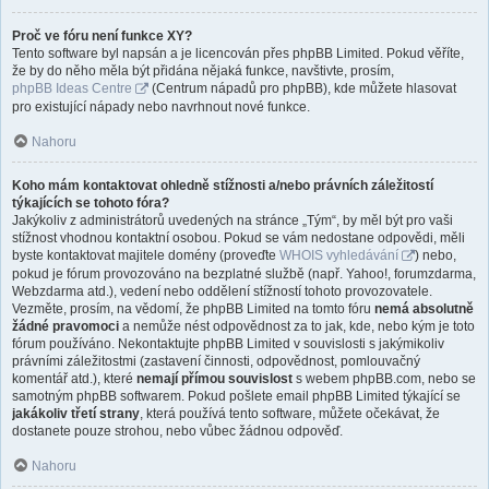
Proč ve fóru není funkce XY?
Tento software byl napsán a je licencován přes phpBB Limited. Pokud věříte,
že by do něho měla být přidána nějaká funkce, navštivte, prosím,
phpBB Ideas Centre
(Centrum nápadů pro phpBB), kde můžete hlasovat
pro existující nápady nebo navrhnout nové funkce.
Nahoru
Koho mám kontaktovat ohledně stížnosti a/nebo právních záležitostí
týkajících se tohoto fóra?
Jakýkoliv z administrátorů uvedených na stránce „Tým“, by měl být pro vaši
stížnost vhodnou kontaktní osobou. Pokud se vám nedostane odpovědi, měli
byste kontaktovat majitele domény (proveďte
WHOIS vyhledávání
) nebo,
pokud je fórum provozováno na bezplatné službě (např. Yahoo!, forumzdarma,
Webzdarma atd.), vedení nebo oddělení stížností tohoto provozovatele.
Vezměte, prosím, na vědomí, že phpBB Limited na tomto fóru
nemá absolutně
žádné pravomoci
a nemůže nést odpovědnost za to jak, kde, nebo kým je toto
fórum používáno. Nekontaktujte phpBB Limited v souvislosti s jakýmikoliv
právními záležitostmi (zastavení činnosti, odpovědnost, pomlouvačný
komentář atd.), které
nemají přímou souvislost
s webem phpBB.com, nebo se
samotným phpBB softwarem. Pokud pošlete email phpBB Limited týkající se
jakákoliv třetí strany
, která používá tento software, můžete očekávat, že
dostanete pouze strohou, nebo vůbec žádnou odpověď.
Nahoru