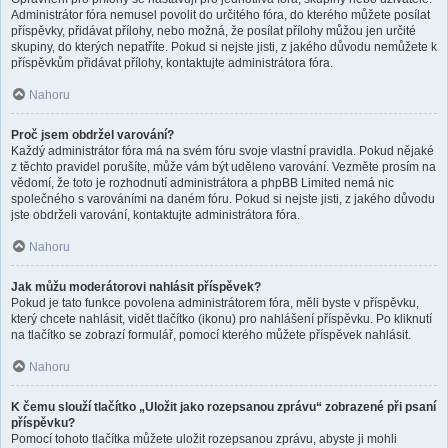
Administrátor fóra nemusel povolit do určitého fóra, do kterého můžete posílat
příspěvky, přidávat přílohy, nebo možná, že posílat přílohy můžou jen určité
skupiny, do kterých nepatříte. Pokud si nejste jisti, z jakého důvodu nemůžete k
příspěvkům přidávat přílohy, kontaktujte administrátora fóra.
Nahoru
Proč jsem obdržel varování?
Každý administrátor fóra má na svém fóru svoje vlastní pravidla. Pokud nějaké
z těchto pravidel porušíte, může vám být uděleno varování. Vezměte prosím na
vědomí, že toto je rozhodnutí administrátora a phpBB Limited nemá nic
společného s varováními na daném fóru. Pokud si nejste jisti, z jakého důvodu
jste obdrželi varování, kontaktujte administrátora fóra.
Nahoru
Jak můžu moderátorovi nahlásit příspěvek?
Pokud je tato funkce povolena administrátorem fóra, měli byste v příspěvku,
který chcete nahlásit, vidět tlačítko (ikonu) pro nahlášení příspěvku. Po kliknutí
na tlačítko se zobrazí formulář, pomocí kterého můžete příspěvek nahlásit.
Nahoru
K čemu slouží tlačítko „Uložit jako rozepsanou zprávu“ zobrazené při psaní
příspěvku?
Pomocí tohoto tlačítka můžete uložit rozepsanou zprávu, abyste ji mohli