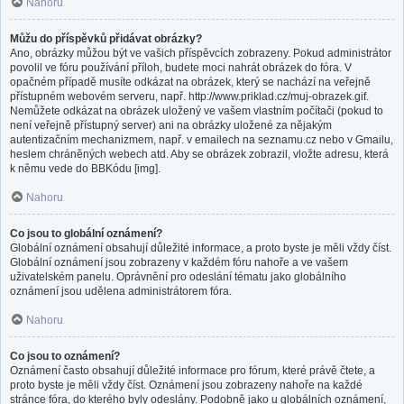
Nahoru
Můžu do příspěvků přidávat obrázky?
Ano, obrázky můžou být ve vašich příspěvcích zobrazeny. Pokud administrátor
povolil ve fóru používání příloh, budete moci nahrát obrázek do fóra. V
opačném případě musíte odkázat na obrázek, který se nachází na veřejně
přístupném webovém serveru, např. http://www.priklad.cz/muj-obrazek.gif.
Nemůžete odkázat na obrázek uložený ve vašem vlastním počítači (pokud to
není veřejně přístupný server) ani na obrázky uložené za nějakým
autentizačním mechanizmem, např. v emailech na seznamu.cz nebo v Gmailu,
heslem chráněných webech atd. Aby se obrázek zobrazil, vložte adresu, která
k němu vede do BBKódu [img].
Nahoru
Co jsou to globální oznámení?
Globální oznámení obsahují důležité informace, a proto byste je měli vždy číst.
Globální oznámení jsou zobrazeny v každém fóru nahoře a ve vašem
uživatelském panelu. Oprávnění pro odeslání tématu jako globálního
oznámení jsou udělena administrátorem fóra.
Nahoru
Co jsou to oznámení?
Oznámení často obsahují důležité informace pro fórum, které právě čtete, a
proto byste je měli vždy číst. Oznámení jsou zobrazeny nahoře na každé
stránce fóra, do kterého byly odeslány. Podobně jako u globálních oznámení,