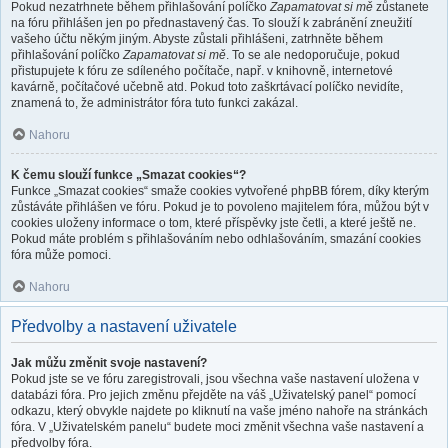
Pokud nezatrhnete během přihlašování políčko
Zapamatovat si mě
zůstanete
na fóru přihlášen jen po přednastavený čas. To slouží k zabránění zneužití
vašeho účtu někým jiným. Abyste zůstali přihlášeni, zatrhněte během
přihlašování políčko
Zapamatovat si mě
. To se ale nedoporučuje, pokud
přistupujete k fóru ze sdíleného počítače, např. v knihovně, internetové
kavárně, počítačové učebně atd. Pokud toto zaškrtávací políčko nevidíte,
znamená to, že administrátor fóra tuto funkci zakázal.
Nahoru
K čemu slouží funkce „Smazat cookies“?
Funkce „Smazat cookies“ smaže cookies vytvořené phpBB fórem, díky kterým
zůstáváte přihlášen ve fóru. Pokud je to povoleno majitelem fóra, můžou být v
cookies uloženy informace o tom, které příspěvky jste četli, a které ještě ne.
Pokud máte problém s přihlašováním nebo odhlašováním, smazání cookies
fóra může pomoci.
Nahoru
Předvolby a nastavení uživatele
Jak můžu změnit svoje nastavení?
Pokud jste se ve fóru zaregistrovali, jsou všechna vaše nastavení uložena v
databázi fóra. Pro jejich změnu přejděte na váš „Uživatelský panel“ pomocí
odkazu, který obvykle najdete po kliknutí na vaše jméno nahoře na stránkách
fóra. V „Uživatelském panelu“ budete moci změnit všechna vaše nastavení a
předvolby fóra.