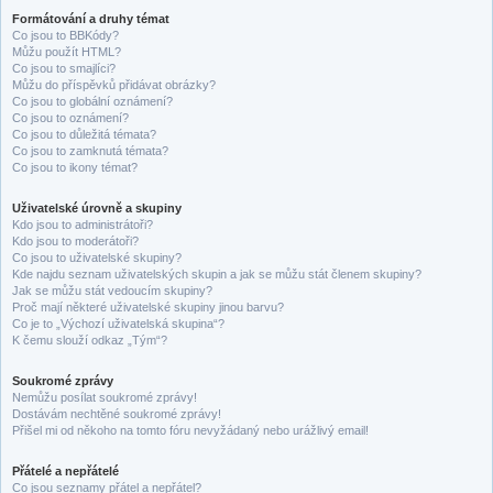
Formátování a druhy témat
Co jsou to BBKódy?
Můžu použít HTML?
Co jsou to smajlíci?
Můžu do příspěvků přidávat obrázky?
Co jsou to globální oznámení?
Co jsou to oznámení?
Co jsou to důležitá témata?
Co jsou to zamknutá témata?
Co jsou to ikony témat?
Uživatelské úrovně a skupiny
Kdo jsou to administrátoři?
Kdo jsou to moderátoři?
Co jsou to uživatelské skupiny?
Kde najdu seznam uživatelských skupin a jak se můžu stát členem skupiny?
Jak se můžu stát vedoucím skupiny?
Proč mají některé uživatelské skupiny jinou barvu?
Co je to „Výchozí uživatelská skupina“?
K čemu slouží odkaz „Tým“?
Soukromé zprávy
Nemůžu posílat soukromé zprávy!
Dostávám nechtěné soukromé zprávy!
Přišel mi od někoho na tomto fóru nevyžádaný nebo urážlivý email!
Přátelé a nepřátelé
Co jsou seznamy přátel a nepřátel?