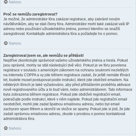
Nahoru
Proč se nemůžu zaregistrovat?
Je možné, že administrátor fóra zakázal registrace, aby zabránil novým
návštěvníkům, aby se stali členy fóra. Administrátor mohl také zakázat vaši IP
adresu nebo používání uživatelského jména, pomocí kterého se snažíš
zaregistrovat. Kontaktujte administrátora fóra a požádejte ho o pomoc.
Nahoru
Zaregistroval jsem se, ale nemůžu se přihlásit!
Nejdříve zkontrolujte správnost vašeho uživatelského jména a hesla. Pokud
jsou správné, mohly se stát následující dvě věci. Pokud je ve fóru povolena
registrace v souladu s americkým zákonem na ochranu soukromí nezletilých
na internetu COPPA a vy jste během registrace zadali, že ještě nemáte třináct
let, budete muset postupovat podle instrukcí, které jste obdrželi emailem. Na
některých fórech je také vyžadováno, aby před přihlášením proběhla aktivace
nově registrovaného účtu a to buď vámi, nebo administrátorem. Tato informace
byla zobrazena během registrace. Pokud jste obdrželi registrační email,
pokračujte podle instrukcí, které v něm najdete. Pokud jste registrační email
neobdrželi, mohli jste zadat špatnou emailovou adresu, nebo byl email
zachycen spam filtrem a skončil ve složce se spamy. Pokud jste si jistí, že jste
zadali správnou emailovou adresu, zkuste s prosbou o pomoc kontaktovat
administrátora fóra.
Nahoru