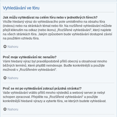
Vyhledávání ve fóru
Jak můžu vyhledávat na celém fóru nebo v jednotlivých fórech?
Vložte hledaný výraz do vyhledávacího pole umístěného na obsahu fóra
(indexu) nebo na stránkách témat nebo fór. Na rozšířené vyhledávání můžete
přejít kliknutím na odkaz (nebo ikonu) „Rozšířené vyhledávání“, který najdete
na všech stránkách fóra. Jakým způsobem bude vyhledávání dostupné závisí
na použitém vzhledu fóra.
Nahoru
Proč moje vyhledávání nic nenašlo?
Vámi hledaný výraz byl pravděpodobně příliš obecný a obsahoval mnoho
běžných termínů, které phpBB neindexuje. Buďte konkrétnější a použijte
možnosti v „Rozšířeném vyhledávání“.
Nahoru
Proč se mi po vyhledávání zobrazí prázdná stránka!?
Vaše vyhledávání vrátilo příliš mnoho výsledků a webový server je nebyl
schopen zpracovat. Přejděte na „Rozšířené vyhledávání“ a použijte
konkrétnější hledané výrazy a vyberte fóra, ve kterých budete vyhledávat.
Nahoru