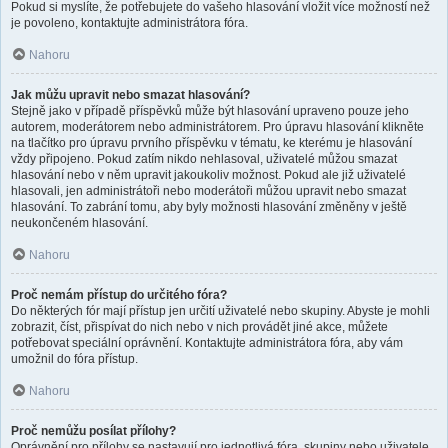
Pokud si myslíte, že potřebujete do vašeho hlasování vložit více možností než
je povoleno, kontaktujte administrátora fóra.
Nahoru
Jak můžu upravit nebo smazat hlasování?
Stejně jako v případě příspěvků může být hlasování upraveno pouze jeho
autorem, moderátorem nebo administrátorem. Pro úpravu hlasování klikněte
na tlačítko pro úpravu prvního příspěvku v tématu, ke kterému je hlasování
vždy připojeno. Pokud zatím nikdo nehlasoval, uživatelé můžou smazat
hlasování nebo v něm upravit jakoukoliv možnost. Pokud ale již uživatelé
hlasovali, jen administrátoři nebo moderátoři můžou upravit nebo smazat
hlasování. To zabrání tomu, aby byly možnosti hlasování změněny v ještě
neukončeném hlasování.
Nahoru
Proč nemám přístup do určitého fóra?
Do některých fór mají přístup jen určití uživatelé nebo skupiny. Abyste je mohli
zobrazit, číst, přispívat do nich nebo v nich provádět jiné akce, můžete
potřebovat speciální oprávnění. Kontaktujte administrátora fóra, aby vám
umožnil do fóra přístup.
Nahoru
Proč nemůžu posílat přílohy?
Oprávnění pro přílohy se nastavují pro jednotlivá fóra, skupiny nebo uživatele.