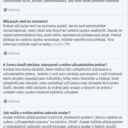
Upozorněte na to, prosím, administrátora, aby mohl tento problém odstranit.
Nahoru
Můj jazyk není na seznamu!
Pokud váš jazyk není na seznamu jazyků, tak ho buď administrátor
nenainstaloval, nebo nikdo toto fórum do vašeho jazyka nepřeložil. Zkuste se
zeptat administrátora fóra, jestli může nainstalovat požadovaný jazyk. Pokud
překlad do vašeho jazyku neexistuje, můžete vytvořit nový překlad. Více
informací můžete najít na webu
phpBB
®.
Nahoru
K čemu slouží obrázky zobrazené u mého uživatelského jména?
Existují dva druhy obrázků, které můžou být v příspěvcích zobrazeny u
uživatelského jména. Jedním z nich jsou obrázky asociované s vaší hodností,
které obvykle vypadají jako hvězdičky, tečky nebo čtverečky a indikují, kolik
příspěvků jste odeslali, nebo pomáhají určit jakou mají uživatelé fóra funkci.
Další, obvykle větší obrázek, je známý jako avatar a obecně se jedná o
unikátní nebo osobní obrázek každého uživatele.
Nahoru
Jak můžu u svého jména zobrazit avatar?
Avatar můžete přidat pomocí možnosti „Nastavení avataru“, kterou najdete ve
vašem „Uživatelském panelu“ na záložce „Profil“. Avatar můžete přidat jedním
z následujících způsobů: použít Gravatar, vybrat si avatar v Galerii, použít