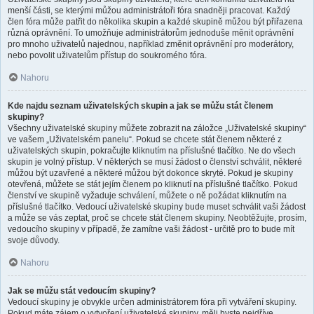
menší části, se kterými můžou administrátoři fóra snadněji pracovat. Každý
člen fóra může patřit do několika skupin a každé skupině můžou být přiřazena
různá oprávnění. To umožňuje administrátorům jednoduše měnit oprávnění
pro mnoho uživatelů najednou, například změnit oprávnění pro moderátory,
nebo povolit uživatelům přístup do soukromého fóra.
Nahoru
Kde najdu seznam uživatelských skupin a jak se můžu stát členem
skupiny?
Všechny uživatelské skupiny můžete zobrazit na záložce „Uživatelské skupiny“
ve vašem „Uživatelském panelu“. Pokud se chcete stát členem některé z
uživatelských skupin, pokračujte kliknutím na příslušné tlačítko. Ne do všech
skupin je volný přístup. V některých se musí žádost o členství schválit, některé
můžou být uzavřené a některé můžou být dokonce skryté. Pokud je skupiny
otevřená, můžete se stát jejím členem po kliknutí na příslušné tlačítko. Pokud
členství ve skupině vyžaduje schválení, můžete o ně požádat kliknutím na
příslušné tlačítko. Vedoucí uživatelské skupiny bude muset schválit vaši žádost
a může se vás zeptat, proč se chcete stát členem skupiny. Neobtěžujte, prosím,
vedoucího skupiny v případě, že zamítne vaši žádost - určitě pro to bude mít
svoje důvody.
Nahoru
Jak se můžu stát vedoucím skupiny?
Vedoucí skupiny je obvykle určen administrátorem fóra při vytváření skupiny.
Pokud máte zájem o vytvoření uživatelské skupiny, měli byste nejdříve