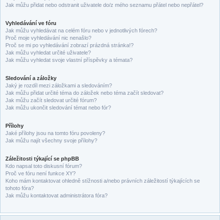
Jak můžu přidat nebo odstranit uživatele do/z mého seznamu přátel nebo nepřátel?
Vyhledávání ve fóru
Jak můžu vyhledávat na celém fóru nebo v jednotlivých fórech?
Proč moje vyhledávání nic nenašlo?
Proč se mi po vyhledávání zobrazí prázdná stránka!?
Jak můžu vyhledat určité uživatele?
Jak můžu vyhledat svoje vlastní příspěvky a témata?
Sledování a záložky
Jaký je rozdíl mezi záložkami a sledováním?
Jak můžu přidat určité téma do záložek nebo téma začít sledovat?
Jak můžu začít sledovat určité fórum?
Jak můžu ukončit sledování témat nebo fór?
Přílohy
Jaké přílohy jsou na tomto fóru povoleny?
Jak můžu najít všechny svoje přílohy?
Záležitosti týkající se phpBB
Kdo napsal toto diskusní fórum?
Proč ve fóru není funkce XY?
Koho mám kontaktovat ohledně stížnosti a/nebo právních záležitostí týkajících se
tohoto fóra?
Jak můžu kontaktovat administrátora fóra?