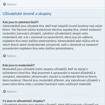
Nahoru
Uživatelské úrovně a skupiny
Kdo jsou to administrátoři?
Administrátoři jsou uživatelé fóra, kteří mají nejvyšší úroveň kontroly nad celým
fórem. Tito členové můžou kontrolovat všechny aspekty fóra, včetně nastavení
oprávnění, banování uživatelů, vytváření uživatelských skupin nebo
moderátorů atd. a to v závislosti na oprávněních, která jsou jim udělena
majitelem fóra nebo dalšími administrátory. Administrátoři také můžou mít ve
všech fórech úplné moderátorské schopnosti, opět v závislosti na nastavení
provedeném majitelem fóra nebo dalšími administrátory.
Nahoru
Kdo jsou to moderátoři?
Moderátoři jsou uživatelé (nebo skupiny uživatelů), kteří se starají o
každodenní chod fóra. Mají pravomoc k upravování a mazání příspěvků a
zamykání, odemykání, přesunování, mazání a rozdělování témat ve fórech,
která moderují. Obecně jsou moderátoři přítomni, aby zabraňovali uživatelů v
psaní mimo téma nebo v posílání hanlivých nebo urážlivých materiálů.
Nahoru
Co jsou to uživatelské skupiny?
Uživatelské skupiny jsou skupiny uživatelů, které dělí komunitu uživatelů na