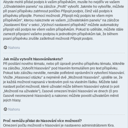
Abyste mohli přidat podpis k vašim příspěvkům, musíte ho nejdřív ve vašem
„Uživatelském panelu“ na záložce „Profil“ vytvořit. Jakmile ho vytvoříte, můžete
při psaní příspěvku zatrhnout políčko
Připojit podpis
, čímž váš podpis k
příspěvku připojíte. Pomocí možnosti „Připojit můj podpis ke všem mým
příspěvkům“, kterou naleznete ve vašem „Uživatelském panelu“ na záložce
„Nastavení fóra“ v sekci „Výchozí nastavení příspěvků“ můžete automaticky
připojit váš podpis ke všem vašim příspěvkům. Pokud to uděláte, můžete stále
zamezit připojení vašeho podpisu k jednotlivým příspěvkům tak, že během
psaní příspěvku zrušíte zaškrtnutí možnosti
Připojit podpis
.
Nahoru
Jak můžu vytvořit hlasování/anketu?
Při posílání nového tématu, nebo při úpravě prvního příspěvku tématu, klikněte
na záložku „Vytvořit hlasování“ pod hlavním formulářem pro text příspěvku.
Pokud tuto záložku nevidíte, nemáte potřebné oprávnění k vytvoření hlasování.
Vložte „Hlasovací otázku“ a nejméně dvě „Možnosti hlasování“, ujistěte se, že
je každá možnost napsaná v textovém poli na vlastním řádku. Můžete také
nastavit počet možností, které uživatel může během hlasování vybrat (v poli
„Možností na uživatele“), časové omezení trvání hlasování ve dnech (0 pro
časově neomezené hlasování) a nakonec můžete povolit uživatelům měnit
jejich hlasy.
Nahoru
Proč nemůžu přidat do hlasování více možností?
Omezení počtu možností v hlasování je nastaveno administrátorem fóra.