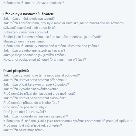
K čemu slouží funkce „Smazat cookies“?
Předvolby a nastavení uživatele
Jak můžu změnit svoje nastavení?
Jak můžu zabránit tomu, aby bylo moje uživatelské jméno zobrazeno na seznamu
uživatelů nacházejících se ve fóru?
Zobrazení časů není správné!
Změnil jsem časovou zónu, ale čas se stále nezobrazuje správně!
Můj jazyk není na seznamu!
K čemu slouží obrázky zobrazené u mého uživatelského jména?
Jak můžu u svého jména zobrazit avatar?
Jaká je moje hodnost a jak ji můžu změnit?
Když chci poslat email uživateli fóra, musím se přihlásit?
Psaní příspěvků
Jak můžu vytvořit nové téma nebo poslat odpověď?
Jak můžu upravit nebo smazat příspěvek?
Jak můžu přidat ke svým příspěvků podpis?
Jak můžu vytvořit hlasování/anketu?
Proč nemůžu přidat do hlasování více možností?
Jak můžu upravit nebo smazat hlasování?
Proč nemám přístup do určitého fóra?
Proč nemůžu posílat přílohy?
Proč jsem obdržel varování?
Jak můžu moderátorovi nahlásit příspěvek?
K čemu slouží tlačítko „Uložit jako rozepsanou zprávu“ zobrazené při psaní příspěvku?
Proč musí být můj příspěvek schválen?
Jak můžu oživit moje téma?