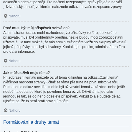
dokončit a odeslat později. Pro načtení rozepsaných zpráv přejděte na váš
„Uživatelský panel“, ve kterém naleznete odkaz na vaše rozepsané zprávy.
Nahoru
Proč musí být můj příspěvek schválen?
Administrátor fóra se mohl rozhodnout, že příspěvky ve fóru, do kterého
přispíváte, musí být prohlédnuty předtím, než je budou moci zobrazit ostatní
uživatelé. Je také možné, že vás administrátor fóra vložil do skupiny uživatelů,
jejichž příspěvky musí být schváleny. Kontaktujte, prosím, administrátora fóra
pro další informace.
Nahoru
Jak můžu oživit moje téma?
Při zobrazení tématu můžete oživit téma kliknutím na odkaz „Oživit téma“
(většinou naspodu stránky), čímž se téma přesune na první místo ve fóru.
Pokud tento odkaz nevidíte, mohlo být oživování témat zakázáno, nebo ještě
neuběhla doba, po které je povoleno téma oživit. Oživit téma jde také
jednoduše tak, že do něho odešlete příspěvek. Pokud to ale budete dělat,
ujistěte se, že to není proti pravidlům fóra.
Nahoru
Formátování a druhy témat