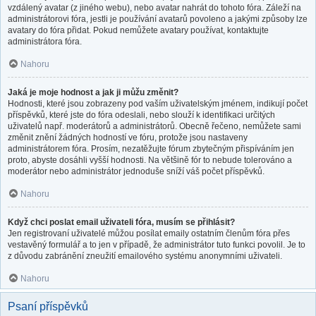
vzdálený avatar (z jiného webu), nebo avatar nahrát do tohoto fóra. Záleží na
administrátorovi fóra, jestli je používání avatarů povoleno a jakými způsoby lze
avatary do fóra přidat. Pokud nemůžete avatary používat, kontaktujte
administrátora fóra.
Nahoru
Jaká je moje hodnost a jak ji můžu změnit?
Hodnosti, které jsou zobrazeny pod vaším uživatelským jménem, indikují počet
příspěvků, které jste do fóra odeslali, nebo slouží k identifikaci určitých
uživatelů např. moderátorů a administrátorů. Obecně řečeno, nemůžete sami
změnit znění žádných hodností ve fóru, protože jsou nastaveny
administrátorem fóra. Prosím, nezatěžujte fórum zbytečným přispíváním jen
proto, abyste dosáhli vyšší hodnosti. Na většině fór to nebude tolerováno a
moderátor nebo administrátor jednoduše sníží váš počet příspěvků.
Nahoru
Když chci poslat email uživateli fóra, musím se přihlásit?
Jen registrovaní uživatelé můžou posílat emaily ostatním členům fóra přes
vestavěný formulář a to jen v případě, že administrátor tuto funkci povolil. Je to
z důvodu zabránění zneužití emailového systému anonymními uživateli.
Nahoru
Psaní příspěvků