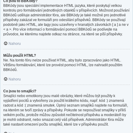
Co jsou to BBKódy?
BBKódy jsou speciální implementace HTML jazyka, které poskytují velkou
kontrolu pro formátování jednotlivých objektů v příspěvcích. Možnost používání
BBKódů uděluje administrátor fóra, ale BBKódy je také možné pro jednotlivé
příspěvky zakázat ve formuláři pro odesílání příspěvků. BBKódy se používají
podobně jako HTML, ale tagy jsou uzavřeny v hranatých závorkách [ a ] a ne v
< a >. Pro více informací o formátování pomocí BBKódů se podívejte na
průvodce, ke kterému najdete odkaz na stránce, na které se píší příspěvky.
Nahoru
Můžu použít HTML?
Ne. Na tomto fóru nelze používat HTML, aby bylo zpracováno jako HTML.
Většinu formátování, které lze provést pomocí HTML, lze nahradit použitím
BBKódů.
Nahoru
Co jsou to smajlíci?
Smajlíci nebo emotikony jsou malé obrázky, které můžou být použity k
vyjádření pocitů a vytvořeny za použití krátkého kódu, např. kód :) znamená
radost a kód :( znamená smutek. Úplný seznam smajlíků najdete na formuláři,
na kterém se tvoří zprávy a příspěvky. Pokuste se nepoužívat smajlíky v příliš
velkém počtu, protože můžou způsobit nečitelnost příspěvku a moderátoři by
je mohli odstranit, nebo smazat celý váš příspěvek. Administrátor fóra může
také nastavit omezení počtu smajlíků, které lze v příspěvku použít.