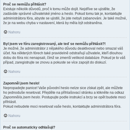
Proč se nemůžu přihlásit?
Existuje několik důvodů, proč k tomu může dojít. Nejdříve se ujistěte, že
zadáváte správné uživatelské jméno a heslo. Pokud tomu tak je, kontaktujte
administrátora fóra, abyste se ujistili, že jste nebyli zabanováni. Je také možné,
že je na webu chyba v nastavení, která by měla být odstraněna.
Nahoru
Byl jsem ve fóru zaregistrovaný, ale teď se nemůžu přihlásit?!
Je možné, že administrátor z nějakého důvodu deaktivoval nebo smazal váš
účet. Na některých fórech také pravidelně odstraňují uživatele, kteří dlouhou
dobu do fóra nic nenapsali, čímž se zmenší velikost databáze. Pokud je to váš
případ, zaregistrujte se znovu a pokuste se více zapojit do diskuzí.
Nahoru
Zapomněl jsem heslo!
Nepropadejte panice! Vaše původní heslo nelze sice získat zpět, ale můžete
ho jednoduše resetovat. Přejděte na přihlašovací stránku a klikněte na odkaz
Zapomněl/a jsem heslo
. Postupujte podle instrukcí a brzy se opět budete moci
přihlásit.
Pokud nebudete moci resetovat vaše heslo, kontaktujte administrátora fóra.
Nahoru
Proč se automaticky odhlašuji?