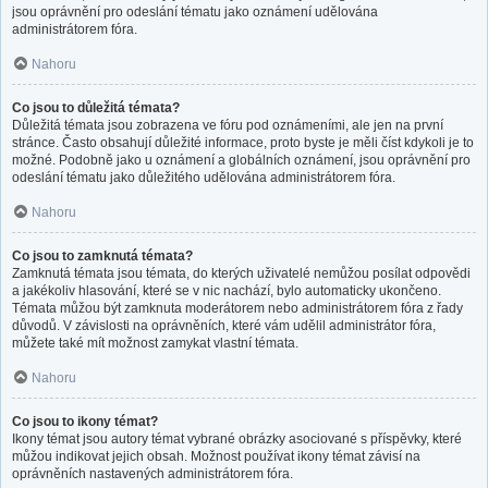
jsou oprávnění pro odeslání tématu jako oznámení udělována
administrátorem fóra.
Nahoru
Co jsou to důležitá témata?
Důležitá témata jsou zobrazena ve fóru pod oznámeními, ale jen na první
stránce. Často obsahují důležité informace, proto byste je měli číst kdykoli je to
možné. Podobně jako u oznámení a globálních oznámení, jsou oprávnění pro
odeslání tématu jako důležitého udělována administrátorem fóra.
Nahoru
Co jsou to zamknutá témata?
Zamknutá témata jsou témata, do kterých uživatelé nemůžou posílat odpovědi
a jakékoliv hlasování, které se v nic nachází, bylo automaticky ukončeno.
Témata můžou být zamknuta moderátorem nebo administrátorem fóra z řady
důvodů. V závislosti na oprávněních, které vám udělil administrátor fóra,
můžete také mít možnost zamykat vlastní témata.
Nahoru
Co jsou to ikony témat?
Ikony témat jsou autory témat vybrané obrázky asociované s příspěvky, které
můžou indikovat jejich obsah. Možnost používat ikony témat závisí na
oprávněních nastavených administrátorem fóra.