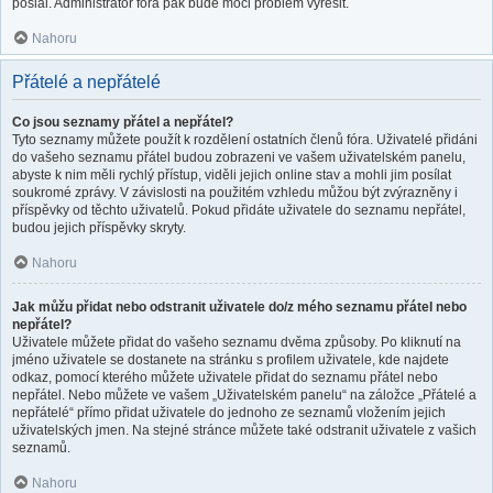
poslal. Administrátor fóra pak bude moci problém vyřešit.
Nahoru
Přátelé a nepřátelé
Co jsou seznamy přátel a nepřátel?
Tyto seznamy můžete použít k rozdělení ostatních členů fóra. Uživatelé přidáni
do vašeho seznamu přátel budou zobrazeni ve vašem uživatelském panelu,
abyste k nim měli rychlý přístup, viděli jejich online stav a mohli jim posílat
soukromé zprávy. V závislosti na použitém vzhledu můžou být zvýrazněny i
příspěvky od těchto uživatelů. Pokud přidáte uživatele do seznamu nepřátel,
budou jejich příspěvky skryty.
Nahoru
Jak můžu přidat nebo odstranit uživatele do/z mého seznamu přátel nebo
nepřátel?
Uživatele můžete přidat do vašeho seznamu dvěma způsoby. Po kliknutí na
jméno uživatele se dostanete na stránku s profilem uživatele, kde najdete
odkaz, pomocí kterého můžete uživatele přidat do seznamu přátel nebo
nepřátel. Nebo můžete ve vašem „Uživatelském panelu“ na záložce „Přátelé a
nepřátelé“ přímo přidat uživatele do jednoho ze seznamů vložením jejich
uživatelských jmen. Na stejné stránce můžete také odstranit uživatele z vašich
seznamů.
Nahoru