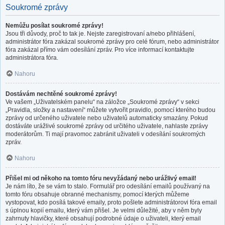
Soukromé zprávy
Nemůžu posílat soukromé zprávy!
Jsou tři důvody, proč to tak je. Nejste zaregistrovaní a/nebo přihlášení,
administrátor fóra zakázal soukromé zprávy pro celé fórum, nebo administrátor
fóra zakázal přímo vám odesílání zpráv. Pro více informací kontaktujte
administrátora fóra.
Nahoru
Dostávám nechtěné soukromé zprávy!
Ve vašem „Uživatelském panelu“ na záložce „Soukromé zprávy“ v sekci
„Pravidla, složky a nastavení“ můžete vytvořit pravidlo, pomocí kterého budou
zprávy od určeného uživatele nebo uživatelů automaticky smazány. Pokud
dostáváte urážlivé soukromé zprávy od určitého uživatele, nahlaste zprávy
moderátorům. Ti mají pravomoc zabránit uživateli v odesílání soukromých
zpráv.
Nahoru
Přišel mi od někoho na tomto fóru nevyžádaný nebo urážlivý email!
Je nám líto, že se vám to stalo. Formulář pro odesílání emailů používaný na
tomto fóru obsahuje obranné mechanismy, pomocí kterých můžeme
vystopovat, kdo posílá takové emaily, proto pošlete administrátorovi fóra email
s úplnou kopií emailu, který vám přišel. Je velmi důležité, aby v něm byly
zahrnuty hlavičky, které obsahují podrobné údaje o uživateli, který email