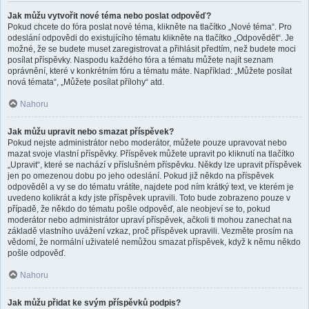
Jak můžu vytvořit nové téma nebo poslat odpověď?
Pokud chcete do fóra poslat nové téma, klikněte na tlačítko „Nové téma“. Pro
odeslání odpovědi do existujícího tématu klikněte na tlačítko „Odpovědět“. Je
možné, že se budete muset zaregistrovat a přihlásit předtím, než budete moci
posílat příspěvky. Naspodu každého fóra a tématu můžete najít seznam
oprávnění, které v konkrétním fóru a tématu máte. Například: „Můžete posílat
nová témata“, „Můžete posílat přílohy“ atd.
Nahoru
Jak můžu upravit nebo smazat příspěvek?
Pokud nejste administrátor nebo moderátor, můžete pouze upravovat nebo
mazat svoje vlastní příspěvky. Příspěvek můžete upravit po kliknutí na tlačítko
„Upravit“, které se nachází v příslušném příspěvku. Někdy lze upravit příspěvek
jen po omezenou dobu po jeho odeslání. Pokud již někdo na příspěvek
odpověděl a vy se do tématu vrátíte, najdete pod ním krátký text, ve kterém je
uvedeno kolikrát a kdy jste příspěvek upravili. Toto bude zobrazeno pouze v
případě, že někdo do tématu pošle odpověď, ale neobjeví se to, pokud
moderátor nebo administrátor upraví příspěvek, ačkoli ti mohou zanechat na
základě vlastního uvážení vzkaz, proč příspěvek upravili. Vezměte prosím na
vědomí, že normální uživatelé nemůžou smazat příspěvek, když k němu někdo
pošle odpověď.
Nahoru
Jak můžu přidat ke svým příspěvků podpis?