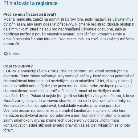
Přihlašování a registrace
Proč se musím zaregistrovat?
Možná nemusíte, záleží na administrátorovi fóra, jestli nastaví, že uživatel musí
být přihlášen, aby mohl odesílat příspěvky. Nicméně registrací získáte přístup k
dalším funkcím, které nejsou pro nepřihlášené uživatele dostupné, jako je
například možnost použití vlastních avatarů, posílání soukromých zpráv a
emailů ostatním členům fóra atd. Registrace trvá jen chvíli a tak vám ji můžeme
doporučit.
Nahoru
Co je to COPPA?
COPPA je americký zákon z roku 1998 na ochranu soukromí nezletilých na
internetu. Tento zákon vyžaduje, aby webové stránky, které mohou potenciálně
shromažďovat informace od nezletilých osob mladších 13 let, získaly písemný
souhlas rodičů nebo nějaké jiné potvrzení od zákonného zástupce povolující
shromažďování osobních identifikačních informací od nezletilých osob
mladších 13 let. Pokud si nejste jisti, jestli se toto týká vás, jako někoho, kdo se
zkouší zaregistrovat na webovou stránku, nebo se to týká webové stránky, na
kterou se zkoušíte zaregistrovat, kontaktujte vašeho právního poradce.
Vezměte prosím na vědomí, že ani phpBB Limited ani majitelé tohoto fóra
nemůžou poskytovat právní poradenství a není kontaktním místem pro právní
zájmy jakéhokoliv druhu, kromě těch uvedených v otázce „Koho mám
kontaktovat ohledně stížnosti a/nebo právních záležitostí týkajících se tohoto
fóra?“.