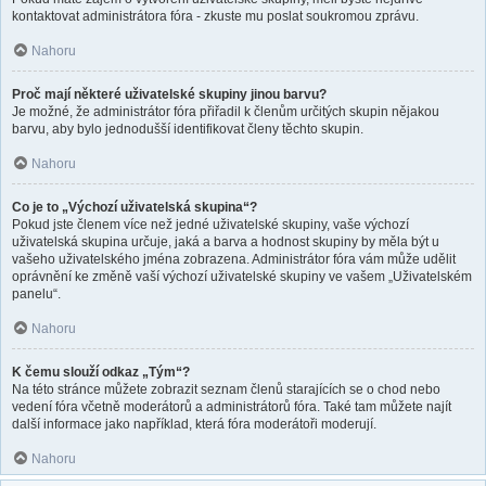
kontaktovat administrátora fóra - zkuste mu poslat soukromou zprávu.
Nahoru
Proč mají některé uživatelské skupiny jinou barvu?
Je možné, že administrátor fóra přiřadil k členům určitých skupin nějakou
barvu, aby bylo jednodušší identifikovat členy těchto skupin.
Nahoru
Co je to „Výchozí uživatelská skupina“?
Pokud jste členem více než jedné uživatelské skupiny, vaše výchozí
uživatelská skupina určuje, jaká a barva a hodnost skupiny by měla být u
vašeho uživatelského jména zobrazena. Administrátor fóra vám může udělit
oprávnění ke změně vaší výchozí uživatelské skupiny ve vašem „Uživatelském
panelu“.
Nahoru
K čemu slouží odkaz „Tým“?
Na této stránce můžete zobrazit seznam členů starajících se o chod nebo
vedení fóra včetně moderátorů a administrátorů fóra. Také tam můžete najít
další informace jako například, která fóra moderátoři moderují.
Nahoru