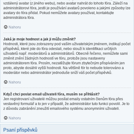
vzdálený avatar (z jiného webu), nebo avatar nahrát do tohoto fóra. Záleží na
administrátorovi fóra, jestli je používání avatarů povoleno a jakými způsoby lze
avatary do fóra přidat. Pokud nemůžete avatary používat, kontaktujte
administrátora fóra.
Nahoru
Jaká je moje hodnost a jak ji můžu změnit?
Hodnosti, které jsou zobrazeny pod vaším uživatelským jménem, indikují počet
příspěvků, které jste do fóra odeslali, nebo slouží k identifikaci určitých
uživatelů např. moderátorů a administrátorů. Obecně řečeno, nemůžete sami
změnit znění žádných hodností ve fóru, protože jsou nastaveny
administrátorem fóra. Prosím, nezatěžujte fórum zbytečným přispíváním jen
proto, abyste dosáhli vyšší hodnosti. Na většině fór to nebude tolerováno a
moderátor nebo administrátor jednoduše sníží váš počet příspěvků.
Nahoru
Když chci poslat email uživateli fóra, musím se přihlásit?
Jen registrovaní uživatelé můžou posílat emaily ostatním členům fóra přes
vestavěný formulář a to jen v případě, že administrátor tuto funkci povolil. Je to
z důvodu zabránění zneužití emailového systému anonymními uživateli.
Nahoru
Psaní příspěvků