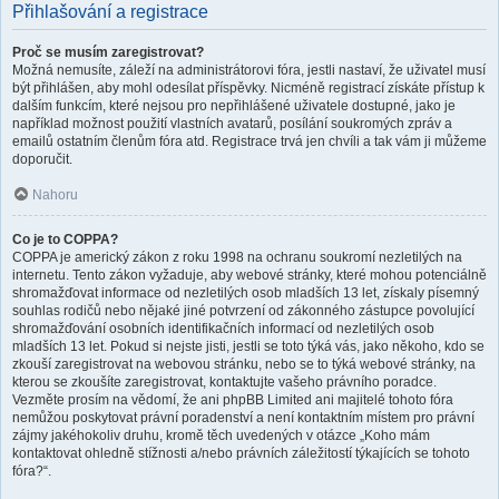
Přihlašování a registrace
Proč se musím zaregistrovat?
Možná nemusíte, záleží na administrátorovi fóra, jestli nastaví, že uživatel musí
být přihlášen, aby mohl odesílat příspěvky. Nicméně registrací získáte přístup k
dalším funkcím, které nejsou pro nepřihlášené uživatele dostupné, jako je
například možnost použití vlastních avatarů, posílání soukromých zpráv a
emailů ostatním členům fóra atd. Registrace trvá jen chvíli a tak vám ji můžeme
doporučit.
Nahoru
Co je to COPPA?
COPPA je americký zákon z roku 1998 na ochranu soukromí nezletilých na
internetu. Tento zákon vyžaduje, aby webové stránky, které mohou potenciálně
shromažďovat informace od nezletilých osob mladších 13 let, získaly písemný
souhlas rodičů nebo nějaké jiné potvrzení od zákonného zástupce povolující
shromažďování osobních identifikačních informací od nezletilých osob
mladších 13 let. Pokud si nejste jisti, jestli se toto týká vás, jako někoho, kdo se
zkouší zaregistrovat na webovou stránku, nebo se to týká webové stránky, na
kterou se zkoušíte zaregistrovat, kontaktujte vašeho právního poradce.
Vezměte prosím na vědomí, že ani phpBB Limited ani majitelé tohoto fóra
nemůžou poskytovat právní poradenství a není kontaktním místem pro právní
zájmy jakéhokoliv druhu, kromě těch uvedených v otázce „Koho mám
kontaktovat ohledně stížnosti a/nebo právních záležitostí týkajících se tohoto
fóra?“.