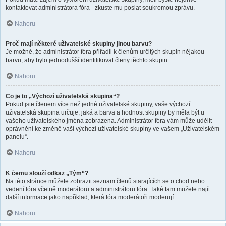
kontaktovat administrátora fóra - zkuste mu poslat soukromou zprávu.
Nahoru
Proč mají některé uživatelské skupiny jinou barvu?
Je možné, že administrátor fóra přiřadil k členům určitých skupin nějakou
barvu, aby bylo jednodušší identifikovat členy těchto skupin.
Nahoru
Co je to „Výchozí uživatelská skupina“?
Pokud jste členem více než jedné uživatelské skupiny, vaše výchozí
uživatelská skupina určuje, jaká a barva a hodnost skupiny by měla být u
vašeho uživatelského jména zobrazena. Administrátor fóra vám může udělit
oprávnění ke změně vaší výchozí uživatelské skupiny ve vašem „Uživatelském
panelu“.
Nahoru
K čemu slouží odkaz „Tým“?
Na této stránce můžete zobrazit seznam členů starajících se o chod nebo
vedení fóra včetně moderátorů a administrátorů fóra. Také tam můžete najít
další informace jako například, která fóra moderátoři moderují.
Nahoru