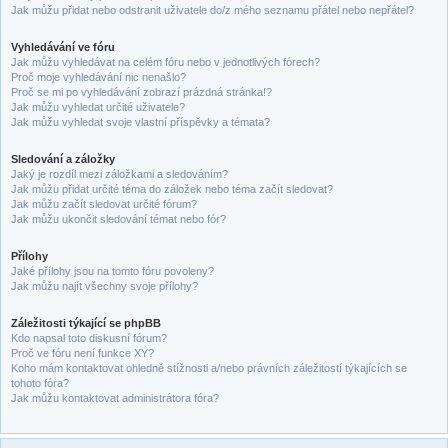
Jak můžu přidat nebo odstranit uživatele do/z mého seznamu přátel nebo nepřátel?
Vyhledávání ve fóru
Jak můžu vyhledávat na celém fóru nebo v jednotlivých fórech?
Proč moje vyhledávání nic nenašlo?
Proč se mi po vyhledávání zobrazí prázdná stránka!?
Jak můžu vyhledat určité uživatele?
Jak můžu vyhledat svoje vlastní příspěvky a témata?
Sledování a záložky
Jaký je rozdíl mezi záložkami a sledováním?
Jak můžu přidat určité téma do záložek nebo téma začít sledovat?
Jak můžu začít sledovat určité fórum?
Jak můžu ukončit sledování témat nebo fór?
Přílohy
Jaké přílohy jsou na tomto fóru povoleny?
Jak můžu najít všechny svoje přílohy?
Záležitosti týkající se phpBB
Kdo napsal toto diskusní fórum?
Proč ve fóru není funkce XY?
Koho mám kontaktovat ohledně stížnosti a/nebo právních záležitostí týkajících se
tohoto fóra?
Jak můžu kontaktovat administrátora fóra?