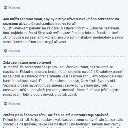
Nahoru
Jak můžu zabránit tomu, aby bylo moje uživatelské jméno zobrazeno na
seznamu uživatelů nacházejících se ve fóru?
V „Uživatelském panelu“ na záložce „Nastavení fóra“ -> „Obecné nastavení
fóra“ najdete možnost
Skrýt můj online stav
. Pokud u této možnosti nastavíte
„Ano“, budete na seznamu viditelní jen pro administrátory, moderátory a sama
sebe. Budete počítán jako skrytý uživatel.
Nahoru
Zobrazení časů není správné!
Je možné, že zobrazený čas je pro jinou časovou zónu, než ve které se
nacházíte. Pokud se jedná o tento případ, přejděte na váš „Uživatelský panel“
na záložku „Nastavení fóra“ a změňte vaši časovou zónu, aby odpovídala vaší
konkrétní oblasti, např. Praha, Bratislava, Londýn, New York, Sydney atd.
Vezměte prosím na vědomí, že změnu časové zóny, stejně jako většinu
nastavení, můžou provádět jen zaregistrovaní uživatelé. Pokud ještě nejste
registrováni, toto je dobrý důvod, proč tak učinit.
Nahoru
Změnil jsem časovou zónu, ale čas se stále nezobrazuje správně!
Pokud jste si jisti, že jste nastavili vaši časovou zónu správně, ale čas se stále
zobrazuje nesprávně, pak je čas nastavený na hodinách serveru nesprávný.