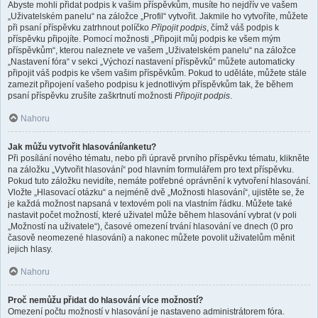
Abyste mohli přidat podpis k vašim příspěvkům, musíte ho nejdřív ve vašem
„Uživatelském panelu“ na záložce „Profil“ vytvořit. Jakmile ho vytvoříte, můžete
při psaní příspěvku zatrhnout políčko
Připojit podpis
, čímž váš podpis k
příspěvku připojíte. Pomocí možnosti „Připojit můj podpis ke všem mým
příspěvkům“, kterou naleznete ve vašem „Uživatelském panelu“ na záložce
„Nastavení fóra“ v sekci „Výchozí nastavení příspěvků“ můžete automaticky
připojit váš podpis ke všem vašim příspěvkům. Pokud to uděláte, můžete stále
zamezit připojení vašeho podpisu k jednotlivým příspěvkům tak, že během
psaní příspěvku zrušíte zaškrtnutí možnosti
Připojit podpis
.
Nahoru
Jak můžu vytvořit hlasování/anketu?
Při posílání nového tématu, nebo při úpravě prvního příspěvku tématu, klikněte
na záložku „Vytvořit hlasování“ pod hlavním formulářem pro text příspěvku.
Pokud tuto záložku nevidíte, nemáte potřebné oprávnění k vytvoření hlasování.
Vložte „Hlasovací otázku“ a nejméně dvě „Možnosti hlasování“, ujistěte se, že
je každá možnost napsaná v textovém poli na vlastním řádku. Můžete také
nastavit počet možností, které uživatel může během hlasování vybrat (v poli
„Možností na uživatele“), časové omezení trvání hlasování ve dnech (0 pro
časově neomezené hlasování) a nakonec můžete povolit uživatelům měnit
jejich hlasy.
Nahoru
Proč nemůžu přidat do hlasování více možností?
Omezení počtu možností v hlasování je nastaveno administrátorem fóra.