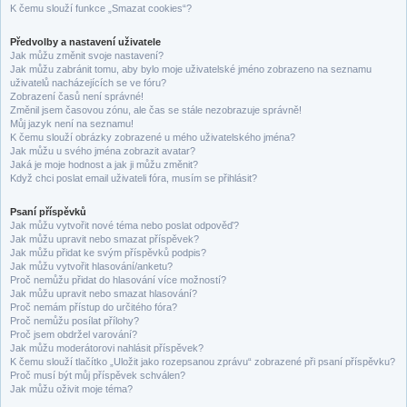
K čemu slouží funkce „Smazat cookies“?
Předvolby a nastavení uživatele
Jak můžu změnit svoje nastavení?
Jak můžu zabránit tomu, aby bylo moje uživatelské jméno zobrazeno na seznamu
uživatelů nacházejících se ve fóru?
Zobrazení časů není správné!
Změnil jsem časovou zónu, ale čas se stále nezobrazuje správně!
Můj jazyk není na seznamu!
K čemu slouží obrázky zobrazené u mého uživatelského jména?
Jak můžu u svého jména zobrazit avatar?
Jaká je moje hodnost a jak ji můžu změnit?
Když chci poslat email uživateli fóra, musím se přihlásit?
Psaní příspěvků
Jak můžu vytvořit nové téma nebo poslat odpověď?
Jak můžu upravit nebo smazat příspěvek?
Jak můžu přidat ke svým příspěvků podpis?
Jak můžu vytvořit hlasování/anketu?
Proč nemůžu přidat do hlasování více možností?
Jak můžu upravit nebo smazat hlasování?
Proč nemám přístup do určitého fóra?
Proč nemůžu posílat přílohy?
Proč jsem obdržel varování?
Jak můžu moderátorovi nahlásit příspěvek?
K čemu slouží tlačítko „Uložit jako rozepsanou zprávu“ zobrazené při psaní příspěvku?
Proč musí být můj příspěvek schválen?
Jak můžu oživit moje téma?