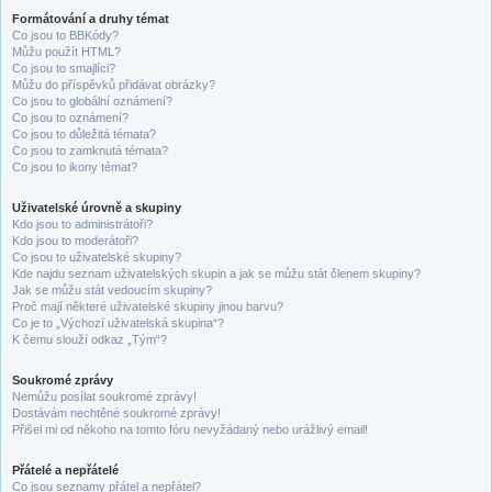
Formátování a druhy témat
Co jsou to BBKódy?
Můžu použít HTML?
Co jsou to smajlíci?
Můžu do příspěvků přidávat obrázky?
Co jsou to globální oznámení?
Co jsou to oznámení?
Co jsou to důležitá témata?
Co jsou to zamknutá témata?
Co jsou to ikony témat?
Uživatelské úrovně a skupiny
Kdo jsou to administrátoři?
Kdo jsou to moderátoři?
Co jsou to uživatelské skupiny?
Kde najdu seznam uživatelských skupin a jak se můžu stát členem skupiny?
Jak se můžu stát vedoucím skupiny?
Proč mají některé uživatelské skupiny jinou barvu?
Co je to „Výchozí uživatelská skupina“?
K čemu slouží odkaz „Tým“?
Soukromé zprávy
Nemůžu posílat soukromé zprávy!
Dostávám nechtěné soukromé zprávy!
Přišel mi od někoho na tomto fóru nevyžádaný nebo urážlivý email!
Přátelé a nepřátelé
Co jsou seznamy přátel a nepřátel?