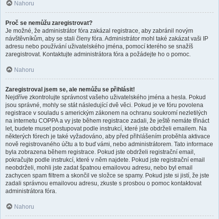
Nahoru
Proč se nemůžu zaregistrovat?
Je možné, že administrátor fóra zakázal registrace, aby zabránil novým
návštěvníkům, aby se stali členy fóra. Administrátor mohl také zakázat vaši IP
adresu nebo používání uživatelského jména, pomocí kterého se snažíš
zaregistrovat. Kontaktujte administrátora fóra a požádejte ho o pomoc.
Nahoru
Zaregistroval jsem se, ale nemůžu se přihlásit!
Nejdříve zkontrolujte správnost vašeho uživatelského jména a hesla. Pokud
jsou správné, mohly se stát následující dvě věci. Pokud je ve fóru povolena
registrace v souladu s americkým zákonem na ochranu soukromí nezletilých
na internetu COPPA a vy jste během registrace zadali, že ještě nemáte třináct
let, budete muset postupovat podle instrukcí, které jste obdrželi emailem. Na
některých fórech je také vyžadováno, aby před přihlášením proběhla aktivace
nově registrovaného účtu a to buď vámi, nebo administrátorem. Tato informace
byla zobrazena během registrace. Pokud jste obdrželi registrační email,
pokračujte podle instrukcí, které v něm najdete. Pokud jste registrační email
neobdrželi, mohli jste zadat špatnou emailovou adresu, nebo byl email
zachycen spam filtrem a skončil ve složce se spamy. Pokud jste si jistí, že jste
zadali správnou emailovou adresu, zkuste s prosbou o pomoc kontaktovat
administrátora fóra.
Nahoru