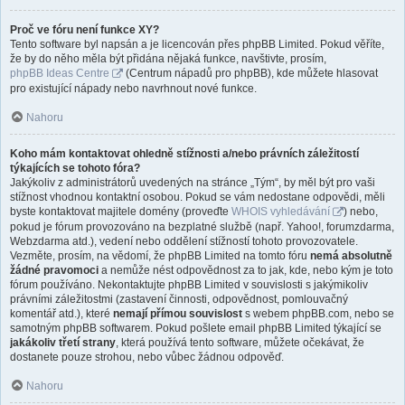
Proč ve fóru není funkce XY?
Tento software byl napsán a je licencován přes phpBB Limited. Pokud věříte,
že by do něho měla být přidána nějaká funkce, navštivte, prosím,
phpBB Ideas Centre
(Centrum nápadů pro phpBB), kde můžete hlasovat
pro existující nápady nebo navrhnout nové funkce.
Nahoru
Koho mám kontaktovat ohledně stížnosti a/nebo právních záležitostí
týkajících se tohoto fóra?
Jakýkoliv z administrátorů uvedených na stránce „Tým“, by měl být pro vaši
stížnost vhodnou kontaktní osobou. Pokud se vám nedostane odpovědi, měli
byste kontaktovat majitele domény (proveďte
WHOIS vyhledávání
) nebo,
pokud je fórum provozováno na bezplatné službě (např. Yahoo!, forumzdarma,
Webzdarma atd.), vedení nebo oddělení stížností tohoto provozovatele.
Vezměte, prosím, na vědomí, že phpBB Limited na tomto fóru
nemá absolutně
žádné pravomoci
a nemůže nést odpovědnost za to jak, kde, nebo kým je toto
fórum používáno. Nekontaktujte phpBB Limited v souvislosti s jakýmikoliv
právními záležitostmi (zastavení činnosti, odpovědnost, pomlouvačný
komentář atd.), které
nemají přímou souvislost
s webem phpBB.com, nebo se
samotným phpBB softwarem. Pokud pošlete email phpBB Limited týkající se
jakákoliv třetí strany
, která používá tento software, můžete očekávat, že
dostanete pouze strohou, nebo vůbec žádnou odpověď.
Nahoru