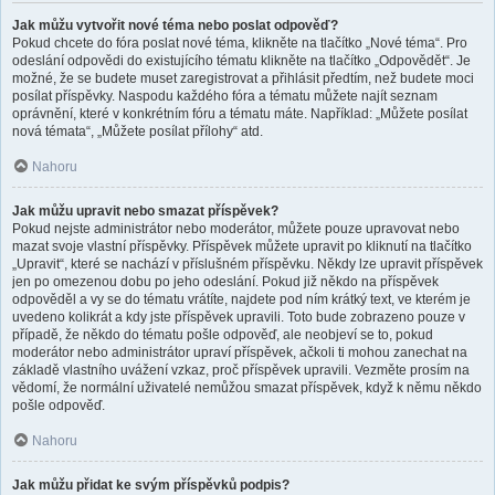
Jak můžu vytvořit nové téma nebo poslat odpověď?
Pokud chcete do fóra poslat nové téma, klikněte na tlačítko „Nové téma“. Pro
odeslání odpovědi do existujícího tématu klikněte na tlačítko „Odpovědět“. Je
možné, že se budete muset zaregistrovat a přihlásit předtím, než budete moci
posílat příspěvky. Naspodu každého fóra a tématu můžete najít seznam
oprávnění, které v konkrétním fóru a tématu máte. Například: „Můžete posílat
nová témata“, „Můžete posílat přílohy“ atd.
Nahoru
Jak můžu upravit nebo smazat příspěvek?
Pokud nejste administrátor nebo moderátor, můžete pouze upravovat nebo
mazat svoje vlastní příspěvky. Příspěvek můžete upravit po kliknutí na tlačítko
„Upravit“, které se nachází v příslušném příspěvku. Někdy lze upravit příspěvek
jen po omezenou dobu po jeho odeslání. Pokud již někdo na příspěvek
odpověděl a vy se do tématu vrátíte, najdete pod ním krátký text, ve kterém je
uvedeno kolikrát a kdy jste příspěvek upravili. Toto bude zobrazeno pouze v
případě, že někdo do tématu pošle odpověď, ale neobjeví se to, pokud
moderátor nebo administrátor upraví příspěvek, ačkoli ti mohou zanechat na
základě vlastního uvážení vzkaz, proč příspěvek upravili. Vezměte prosím na
vědomí, že normální uživatelé nemůžou smazat příspěvek, když k němu někdo
pošle odpověď.
Nahoru
Jak můžu přidat ke svým příspěvků podpis?