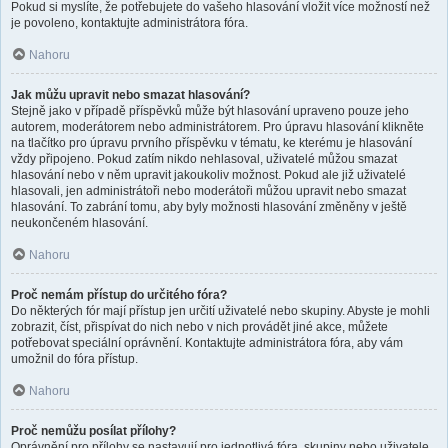
Pokud si myslíte, že potřebujete do vašeho hlasování vložit více možností než
je povoleno, kontaktujte administrátora fóra.
Nahoru
Jak můžu upravit nebo smazat hlasování?
Stejně jako v případě příspěvků může být hlasování upraveno pouze jeho
autorem, moderátorem nebo administrátorem. Pro úpravu hlasování klikněte
na tlačítko pro úpravu prvního příspěvku v tématu, ke kterému je hlasování
vždy připojeno. Pokud zatím nikdo nehlasoval, uživatelé můžou smazat
hlasování nebo v něm upravit jakoukoliv možnost. Pokud ale již uživatelé
hlasovali, jen administrátoři nebo moderátoři můžou upravit nebo smazat
hlasování. To zabrání tomu, aby byly možnosti hlasování změněny v ještě
neukončeném hlasování.
Nahoru
Proč nemám přístup do určitého fóra?
Do některých fór mají přístup jen určití uživatelé nebo skupiny. Abyste je mohli
zobrazit, číst, přispívat do nich nebo v nich provádět jiné akce, můžete
potřebovat speciální oprávnění. Kontaktujte administrátora fóra, aby vám
umožnil do fóra přístup.
Nahoru
Proč nemůžu posílat přílohy?
Oprávnění pro přílohy se nastavují pro jednotlivá fóra, skupiny nebo uživatele.