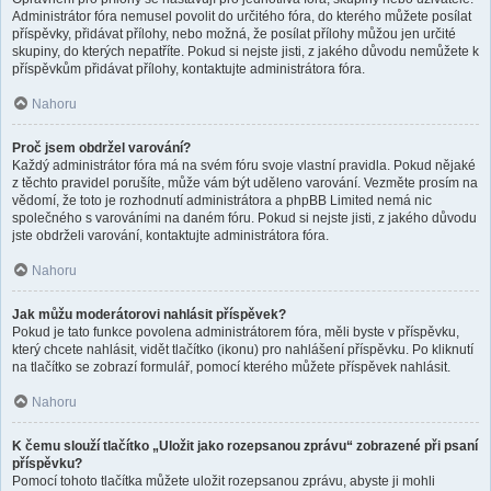
Administrátor fóra nemusel povolit do určitého fóra, do kterého můžete posílat
příspěvky, přidávat přílohy, nebo možná, že posílat přílohy můžou jen určité
skupiny, do kterých nepatříte. Pokud si nejste jisti, z jakého důvodu nemůžete k
příspěvkům přidávat přílohy, kontaktujte administrátora fóra.
Nahoru
Proč jsem obdržel varování?
Každý administrátor fóra má na svém fóru svoje vlastní pravidla. Pokud nějaké
z těchto pravidel porušíte, může vám být uděleno varování. Vezměte prosím na
vědomí, že toto je rozhodnutí administrátora a phpBB Limited nemá nic
společného s varováními na daném fóru. Pokud si nejste jisti, z jakého důvodu
jste obdrželi varování, kontaktujte administrátora fóra.
Nahoru
Jak můžu moderátorovi nahlásit příspěvek?
Pokud je tato funkce povolena administrátorem fóra, měli byste v příspěvku,
který chcete nahlásit, vidět tlačítko (ikonu) pro nahlášení příspěvku. Po kliknutí
na tlačítko se zobrazí formulář, pomocí kterého můžete příspěvek nahlásit.
Nahoru
K čemu slouží tlačítko „Uložit jako rozepsanou zprávu“ zobrazené při psaní
příspěvku?
Pomocí tohoto tlačítka můžete uložit rozepsanou zprávu, abyste ji mohli