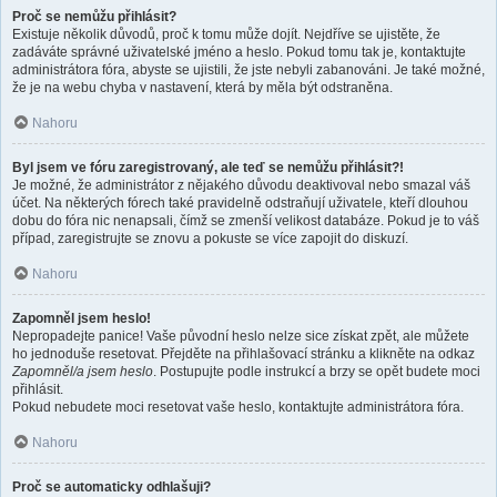
Proč se nemůžu přihlásit?
Existuje několik důvodů, proč k tomu může dojít. Nejdříve se ujistěte, že
zadáváte správné uživatelské jméno a heslo. Pokud tomu tak je, kontaktujte
administrátora fóra, abyste se ujistili, že jste nebyli zabanováni. Je také možné,
že je na webu chyba v nastavení, která by měla být odstraněna.
Nahoru
Byl jsem ve fóru zaregistrovaný, ale teď se nemůžu přihlásit?!
Je možné, že administrátor z nějakého důvodu deaktivoval nebo smazal váš
účet. Na některých fórech také pravidelně odstraňují uživatele, kteří dlouhou
dobu do fóra nic nenapsali, čímž se zmenší velikost databáze. Pokud je to váš
případ, zaregistrujte se znovu a pokuste se více zapojit do diskuzí.
Nahoru
Zapomněl jsem heslo!
Nepropadejte panice! Vaše původní heslo nelze sice získat zpět, ale můžete
ho jednoduše resetovat. Přejděte na přihlašovací stránku a klikněte na odkaz
Zapomněl/a jsem heslo
. Postupujte podle instrukcí a brzy se opět budete moci
přihlásit.
Pokud nebudete moci resetovat vaše heslo, kontaktujte administrátora fóra.
Nahoru
Proč se automaticky odhlašuji?