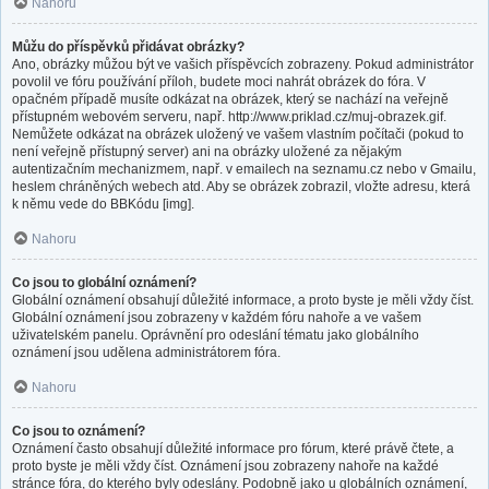
Nahoru
Můžu do příspěvků přidávat obrázky?
Ano, obrázky můžou být ve vašich příspěvcích zobrazeny. Pokud administrátor
povolil ve fóru používání příloh, budete moci nahrát obrázek do fóra. V
opačném případě musíte odkázat na obrázek, který se nachází na veřejně
přístupném webovém serveru, např. http://www.priklad.cz/muj-obrazek.gif.
Nemůžete odkázat na obrázek uložený ve vašem vlastním počítači (pokud to
není veřejně přístupný server) ani na obrázky uložené za nějakým
autentizačním mechanizmem, např. v emailech na seznamu.cz nebo v Gmailu,
heslem chráněných webech atd. Aby se obrázek zobrazil, vložte adresu, která
k němu vede do BBKódu [img].
Nahoru
Co jsou to globální oznámení?
Globální oznámení obsahují důležité informace, a proto byste je měli vždy číst.
Globální oznámení jsou zobrazeny v každém fóru nahoře a ve vašem
uživatelském panelu. Oprávnění pro odeslání tématu jako globálního
oznámení jsou udělena administrátorem fóra.
Nahoru
Co jsou to oznámení?
Oznámení často obsahují důležité informace pro fórum, které právě čtete, a
proto byste je měli vždy číst. Oznámení jsou zobrazeny nahoře na každé
stránce fóra, do kterého byly odeslány. Podobně jako u globálních oznámení,