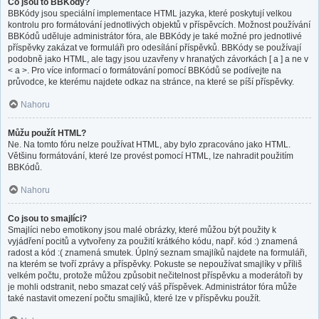
Co jsou to BBKódy?
BBKódy jsou speciální implementace HTML jazyka, které poskytují velkou
kontrolu pro formátování jednotlivých objektů v příspěvcích. Možnost používání
BBKódů uděluje administrátor fóra, ale BBKódy je také možné pro jednotlivé
příspěvky zakázat ve formuláři pro odesílání příspěvků. BBKódy se používají
podobně jako HTML, ale tagy jsou uzavřeny v hranatých závorkách [ a ] a ne v
< a >. Pro více informací o formátování pomocí BBKódů se podívejte na
průvodce, ke kterému najdete odkaz na stránce, na které se píší příspěvky.
Nahoru
Můžu použít HTML?
Ne. Na tomto fóru nelze používat HTML, aby bylo zpracováno jako HTML.
Většinu formátování, které lze provést pomocí HTML, lze nahradit použitím
BBKódů.
Nahoru
Co jsou to smajlíci?
Smajlíci nebo emotikony jsou malé obrázky, které můžou být použity k
vyjádření pocitů a vytvořeny za použití krátkého kódu, např. kód :) znamená
radost a kód :( znamená smutek. Úplný seznam smajlíků najdete na formuláři,
na kterém se tvoří zprávy a příspěvky. Pokuste se nepoužívat smajlíky v příliš
velkém počtu, protože můžou způsobit nečitelnost příspěvku a moderátoři by
je mohli odstranit, nebo smazat celý váš příspěvek. Administrátor fóra může
také nastavit omezení počtu smajlíků, které lze v příspěvku použít.