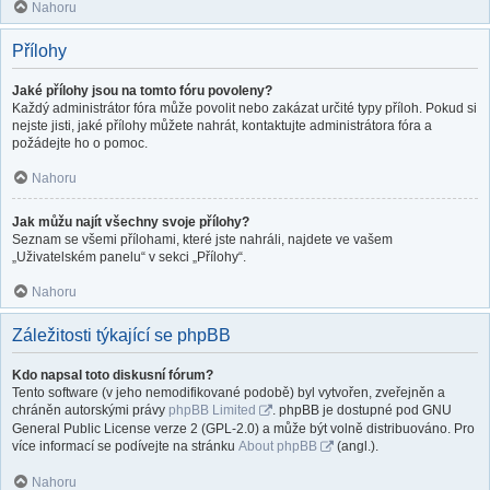
Nahoru
Přílohy
Jaké přílohy jsou na tomto fóru povoleny?
Každý administrátor fóra může povolit nebo zakázat určité typy příloh. Pokud si
nejste jisti, jaké přílohy můžete nahrát, kontaktujte administrátora fóra a
požádejte ho o pomoc.
Nahoru
Jak můžu najít všechny svoje přílohy?
Seznam se všemi přílohami, které jste nahráli, najdete ve vašem
„Uživatelském panelu“ v sekci „Přílohy“.
Nahoru
Záležitosti týkající se phpBB
Kdo napsal toto diskusní fórum?
Tento software (v jeho nemodifikované podobě) byl vytvořen, zveřejněn a
chráněn autorskými právy
phpBB Limited
. phpBB je dostupné pod GNU
General Public License verze 2 (GPL-2.0) a může být volně distribuováno. Pro
více informací se podívejte na stránku
About phpBB
(angl.).
Nahoru