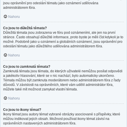
jsou oprávnění pro odeslání tématu jako oznámení udělována
administrátorem fóra.
Nahoru
Co jsou to důležitá témata?
Důležitá témata jsou zobrazena ve fóru pod oznámeními, ale jen na první
stránce. Často obsahují důležité informace, proto byste je měli číst kdykoli je to
možné. Podobně jako u oznámení a globálních oznámení, jsou oprávnění pro
odeslání tématu jako důležitého udělována administrátorem fóra.
Nahoru
Co jsou to zamknutá témata?
Zamknutá témata jsou témata, do kterých uživatelé nemůžou posílat odpovědi
a jakékoliv hlasování, které se v nic nachází, bylo automaticky ukončeno.
Témata můžou být zamknuta moderátorem nebo administrátorem fóra z řady
důvodů. V závislosti na oprávněních, které vám udělil administrátor fóra,
můžete také mít možnost zamykat vlastní témata.
Nahoru
Co jsou to ikony témat?
Ikony témat jsou autory témat vybrané obrázky asociované s příspěvky, které
můžou indikovat jejich obsah. Možnost používat ikony témat závisí na
oprávněních nastavených administrátorem fóra.