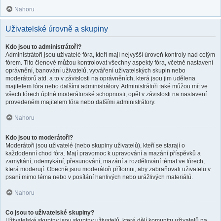
Nahoru
Uživatelské úrovně a skupiny
Kdo jsou to administrátoři?
Administrátoři jsou uživatelé fóra, kteří mají nejvyšší úroveň kontroly nad celým
fórem. Tito členové můžou kontrolovat všechny aspekty fóra, včetně nastavení
oprávnění, banování uživatelů, vytváření uživatelských skupin nebo
moderátorů atd. a to v závislosti na oprávněních, která jsou jim udělena
majitelem fóra nebo dalšími administrátory. Administrátoři také můžou mít ve
všech fórech úplné moderátorské schopnosti, opět v závislosti na nastavení
provedeném majitelem fóra nebo dalšími administrátory.
Nahoru
Kdo jsou to moderátoři?
Moderátoři jsou uživatelé (nebo skupiny uživatelů), kteří se starají o
každodenní chod fóra. Mají pravomoc k upravování a mazání příspěvků a
zamykání, odemykání, přesunování, mazání a rozdělování témat ve fórech,
která moderují. Obecně jsou moderátoři přítomni, aby zabraňovali uživatelů v
psaní mimo téma nebo v posílání hanlivých nebo urážlivých materiálů.
Nahoru
Co jsou to uživatelské skupiny?
Uživatelské skupiny jsou skupiny uživatelů, které dělí komunitu uživatelů na