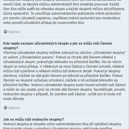
menší části, se kterými můžou administrátoři fóra snadněji pracovat. Každý
člen fóra může patřit do několika skupin a každé skupině můžou být přiřazena
různá oprávnění. To umožňuje administrátorům jednoduše měnit oprávnění
pro mnoho uživatelů najednou, například změnit oprávnění pro moderátory,
nebo povolit uživatelům přístup do soukromého fóra.
Nahoru
Kde najdu seznam uživatelských skupin a jak se můžu stát členem
skupiny?
Všechny uživatelské skupiny můžete zobrazit na záložce „Uživatelské skupiny“
ve vašem „Uživatelském panelu“. Pokud se chcete stát členem některé z
uživatelských skupin, pokračujte kliknutím na příslušné tlačítko. Ne do všech
skupin je volný přístup. V některých se musí žádost o členství schválit, některé
můžou být uzavřené a některé můžou být dokonce skryté. Pokud je skupiny
otevřená, můžete se stát jejím členem po kliknutí na příslušné tlačítko. Pokud
členství ve skupině vyžaduje schválení, můžete o ně požádat kliknutím na
příslušné tlačítko. Vedoucí uživatelské skupiny bude muset schválit vaši žádost
a může se vás zeptat, proč se chcete stát členem skupiny. Neobtěžujte, prosím,
vedoucího skupiny v případě, že zamítne vaši žádost - určitě pro to bude mít
svoje důvody.
Nahoru
Jak se můžu stát vedoucím skupiny?
Vedoucí skupiny je obvykle určen administrátorem fóra při vytváření skupiny.
Pokud máte zájem o vytvoření uživatelské skupiny, měli byste nejdříve