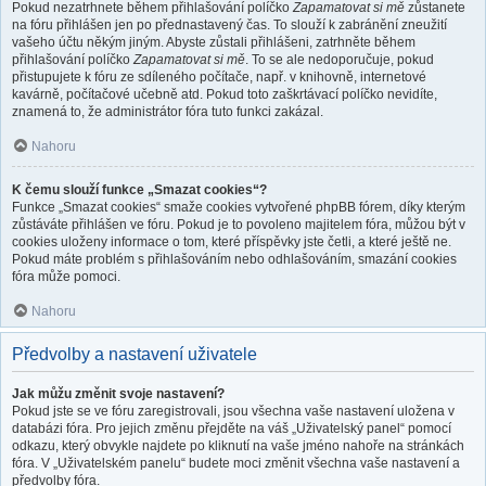
Pokud nezatrhnete během přihlašování políčko
Zapamatovat si mě
zůstanete
na fóru přihlášen jen po přednastavený čas. To slouží k zabránění zneužití
vašeho účtu někým jiným. Abyste zůstali přihlášeni, zatrhněte během
přihlašování políčko
Zapamatovat si mě
. To se ale nedoporučuje, pokud
přistupujete k fóru ze sdíleného počítače, např. v knihovně, internetové
kavárně, počítačové učebně atd. Pokud toto zaškrtávací políčko nevidíte,
znamená to, že administrátor fóra tuto funkci zakázal.
Nahoru
K čemu slouží funkce „Smazat cookies“?
Funkce „Smazat cookies“ smaže cookies vytvořené phpBB fórem, díky kterým
zůstáváte přihlášen ve fóru. Pokud je to povoleno majitelem fóra, můžou být v
cookies uloženy informace o tom, které příspěvky jste četli, a které ještě ne.
Pokud máte problém s přihlašováním nebo odhlašováním, smazání cookies
fóra může pomoci.
Nahoru
Předvolby a nastavení uživatele
Jak můžu změnit svoje nastavení?
Pokud jste se ve fóru zaregistrovali, jsou všechna vaše nastavení uložena v
databázi fóra. Pro jejich změnu přejděte na váš „Uživatelský panel“ pomocí
odkazu, který obvykle najdete po kliknutí na vaše jméno nahoře na stránkách
fóra. V „Uživatelském panelu“ budete moci změnit všechna vaše nastavení a
předvolby fóra.