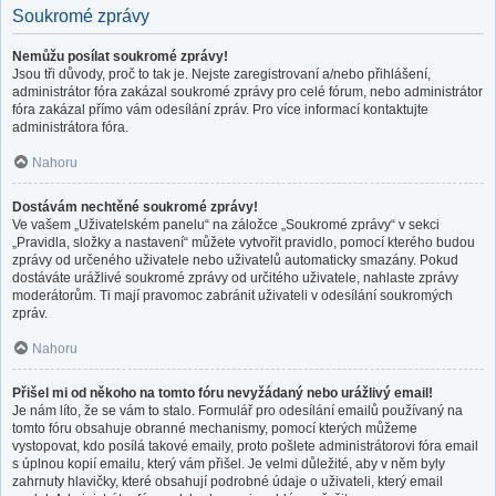
Soukromé zprávy
Nemůžu posílat soukromé zprávy!
Jsou tři důvody, proč to tak je. Nejste zaregistrovaní a/nebo přihlášení,
administrátor fóra zakázal soukromé zprávy pro celé fórum, nebo administrátor
fóra zakázal přímo vám odesílání zpráv. Pro více informací kontaktujte
administrátora fóra.
Nahoru
Dostávám nechtěné soukromé zprávy!
Ve vašem „Uživatelském panelu“ na záložce „Soukromé zprávy“ v sekci
„Pravidla, složky a nastavení“ můžete vytvořit pravidlo, pomocí kterého budou
zprávy od určeného uživatele nebo uživatelů automaticky smazány. Pokud
dostáváte urážlivé soukromé zprávy od určitého uživatele, nahlaste zprávy
moderátorům. Ti mají pravomoc zabránit uživateli v odesílání soukromých
zpráv.
Nahoru
Přišel mi od někoho na tomto fóru nevyžádaný nebo urážlivý email!
Je nám líto, že se vám to stalo. Formulář pro odesílání emailů používaný na
tomto fóru obsahuje obranné mechanismy, pomocí kterých můžeme
vystopovat, kdo posílá takové emaily, proto pošlete administrátorovi fóra email
s úplnou kopií emailu, který vám přišel. Je velmi důležité, aby v něm byly
zahrnuty hlavičky, které obsahují podrobné údaje o uživateli, který email