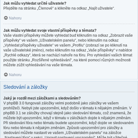
Jak můžu vyhledat určité uživatele?
Přejděte na stránku „Členové“ a klikněte na odkaz „Najít uživatele“.
Nahoru
Jak můžu vyhledat svoje vlastní příspěvky a témata?
Vaše vlastní příspěvky můžete vyhledat buď kliknutím na odkaz „Zobrazit vaše
příspěvky“ ve vašem „Uživatelském panelu“, nebo kliknutím na odkaz
„Vyhledat příspěvky uživatele“ ve vašem „Profilu“ (zobrazí se po kliknutí na
vaše uživatelské jméno), nebo kliknutím na odkaz „Vaše příspěvky“ v nabídce
„Rychlé odkazy“, která se nachází nahoře na fóru. Pro vyhledání vašich témat
použijte stránku „Rozšířené vyhledávání“, na které pomocí různých možnosti
můžete zúžit vyhledávání na vaše témata.
Nahoru
Sledování a záložky
Jaký je rozdíl mezi záložkami a sledováním?
V phpBB 3.0 fungovali záložky velmi podobně jako záložky ve vašem
prohlížeči. Nebyli jste upozorněni, když došlo v tématu k nějakým změnám. V
phpBB 3.1 se záložky chovají stejně jako sledování tématu, což znamená, že
můžete být upozorněni, když v tématu v záložkách dojde k nějakým změnám.
Při sledování fóra nebo tématu budete upozorněni, když dojde ve sledovaném
fóru nebo tématu k nějakým změnám. Způsob upozornění pro záložky a
sledování můžete nastavit ve vašem „Uživatelském panelu“ na záložce
„Nastavení fóra“ v sekci „Upravit nastavení upozornění“. Může být užitečné