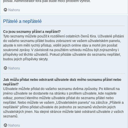
poslal. Administrátor fóra pak bude moci problém vyřešit.
Nahoru
Přátelé a nepřátelé
Co jsou seznamy přátel a nepřátel?
Tyto seznamy můžete použít k rozdělení ostatních členů fóra. Uživatelé přidáni
do vašeho seznamu přátel budou zobrazeni ve vašem uživatelském panelu,
abyste k nim měli rychlý přístup, viděli jejich online stav a mohli jim posílat
soukromé zprávy. V závislosti na použitém vzhledu můžou být zvýrazněny i
příspěvky od těchto uživatelů. Pokud přidáte uživatele do seznamu nepřátel,
budou jejich příspěvky skryty.
Nahoru
Jak můžu přidat nebo odstranit uživatele do/z mého seznamu přátel nebo
nepřátel?
Uživatele můžete přidat do vašeho seznamu dvěma způsoby. Po kliknutí na
jméno uživatele se dostanete na stránku s profilem uživatele, kde najdete
odkaz, pomocí kterého můžete uživatele přidat do seznamu přátel nebo
nepřátel. Nebo můžete ve vašem „Uživatelském panelu“ na záložce „Přátelé a
nepřátelé“ přímo přidat uživatele do jednoho ze seznamů vložením jejich
uživatelských jmen. Na stejné stránce můžete také odstranit uživatele z vašich
seznamů.
Nahoru