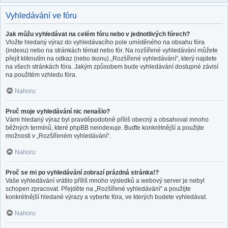
Vyhledávání ve fóru
Jak můžu vyhledávat na celém fóru nebo v jednotlivých fórech?
Vložte hledaný výraz do vyhledávacího pole umístěného na obsahu fóra
(indexu) nebo na stránkách témat nebo fór. Na rozšířené vyhledávání můžete
přejít kliknutím na odkaz (nebo ikonu) „Rozšířené vyhledávání“, který najdete
na všech stránkách fóra. Jakým způsobem bude vyhledávání dostupné závisí
na použitém vzhledu fóra.
Nahoru
Proč moje vyhledávání nic nenašlo?
Vámi hledaný výraz byl pravděpodobně příliš obecný a obsahoval mnoho
běžných termínů, které phpBB neindexuje. Buďte konkrétnější a použijte
možnosti v „Rozšířeném vyhledávání“.
Nahoru
Proč se mi po vyhledávání zobrazí prázdná stránka!?
Vaše vyhledávání vrátilo příliš mnoho výsledků a webový server je nebyl
schopen zpracovat. Přejděte na „Rozšířené vyhledávání“ a použijte
konkrétnější hledané výrazy a vyberte fóra, ve kterých budete vyhledávat.
Nahoru