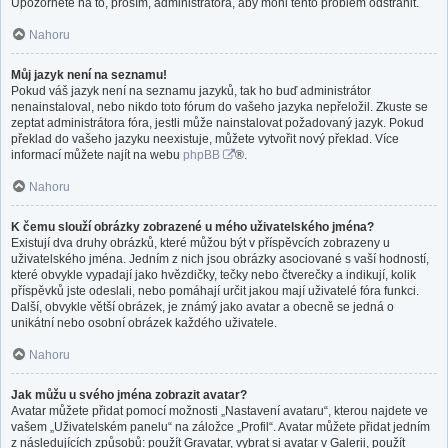
Upozorněte na to, prosím, administrátora, aby mohl tento problém odstranit.
Nahoru
Můj jazyk není na seznamu!
Pokud váš jazyk není na seznamu jazyků, tak ho buď administrátor
nenainstaloval, nebo nikdo toto fórum do vašeho jazyka nepřeložil. Zkuste se
zeptat administrátora fóra, jestli může nainstalovat požadovaný jazyk. Pokud
překlad do vašeho jazyku neexistuje, můžete vytvořit nový překlad. Více
informací můžete najít na webu
phpBB
®.
Nahoru
K čemu slouží obrázky zobrazené u mého uživatelského jména?
Existují dva druhy obrázků, které můžou být v příspěvcích zobrazeny u
uživatelského jména. Jedním z nich jsou obrázky asociované s vaší hodností,
které obvykle vypadají jako hvězdičky, tečky nebo čtverečky a indikují, kolik
příspěvků jste odeslali, nebo pomáhají určit jakou mají uživatelé fóra funkci.
Další, obvykle větší obrázek, je známý jako avatar a obecně se jedná o
unikátní nebo osobní obrázek každého uživatele.
Nahoru
Jak můžu u svého jména zobrazit avatar?
Avatar můžete přidat pomocí možnosti „Nastavení avataru“, kterou najdete ve
vašem „Uživatelském panelu“ na záložce „Profil“. Avatar můžete přidat jedním
z následujících způsobů: použít Gravatar, vybrat si avatar v Galerii, použít