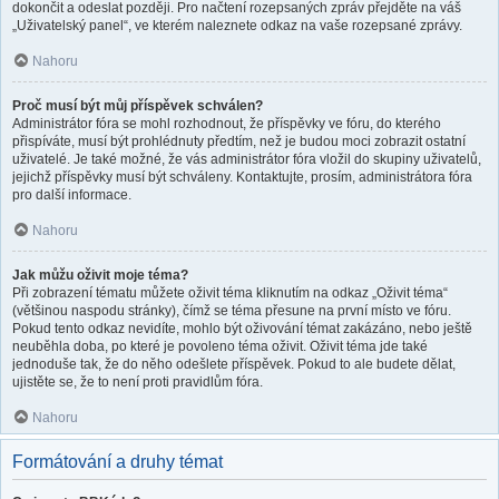
dokončit a odeslat později. Pro načtení rozepsaných zpráv přejděte na váš
„Uživatelský panel“, ve kterém naleznete odkaz na vaše rozepsané zprávy.
Nahoru
Proč musí být můj příspěvek schválen?
Administrátor fóra se mohl rozhodnout, že příspěvky ve fóru, do kterého
přispíváte, musí být prohlédnuty předtím, než je budou moci zobrazit ostatní
uživatelé. Je také možné, že vás administrátor fóra vložil do skupiny uživatelů,
jejichž příspěvky musí být schváleny. Kontaktujte, prosím, administrátora fóra
pro další informace.
Nahoru
Jak můžu oživit moje téma?
Při zobrazení tématu můžete oživit téma kliknutím na odkaz „Oživit téma“
(většinou naspodu stránky), čímž se téma přesune na první místo ve fóru.
Pokud tento odkaz nevidíte, mohlo být oživování témat zakázáno, nebo ještě
neuběhla doba, po které je povoleno téma oživit. Oživit téma jde také
jednoduše tak, že do něho odešlete příspěvek. Pokud to ale budete dělat,
ujistěte se, že to není proti pravidlům fóra.
Nahoru
Formátování a druhy témat