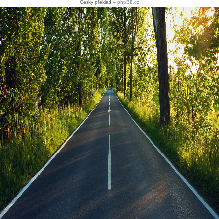
Český překlad –
phpBB.cz