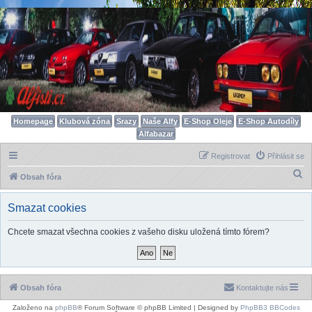
Homepage
Klubová zóna
Srazy
Naše Alfy
E-Shop Oleje
E-Shop Autodíly
Alfabazar
Registrovat
Přihlásit se
H
Obsah fóra
l
Smazat cookies
e
d
Chcete smazat všechna cookies z vašeho disku uložená tímto fórem?
a
t
Obsah fóra
Kontaktujte nás
Založeno na
phpBB
® Forum Software © phpBB Limited | Designed by
PhpBB3 BBCodes