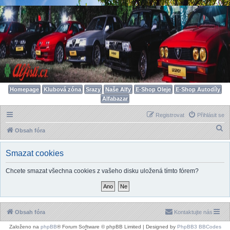
Homepage
Klubová zóna
Srazy
Naše Alfy
E-Shop Oleje
E-Shop Autodíly
Alfabazar
Registrovat
Přihlásit se
H
Obsah fóra
l
Smazat cookies
e
d
Chcete smazat všechna cookies z vašeho disku uložená tímto fórem?
a
t
Obsah fóra
Kontaktujte nás
Založeno na
phpBB
® Forum Software © phpBB Limited | Designed by
PhpBB3 BBCodes