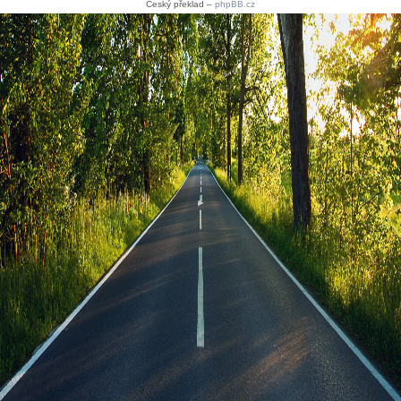
Český překlad –
phpBB.cz