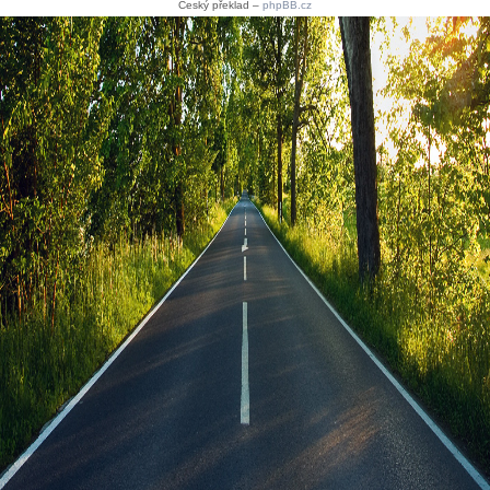
Český překlad –
phpBB.cz