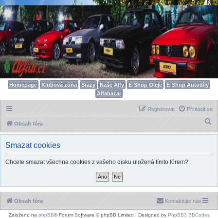
Homepage
Klubová zóna
Srazy
Naše Alfy
E-Shop Oleje
E-Shop Autodíly
Alfabazar
Registrovat
Přihlásit se
H
Obsah fóra
l
Smazat cookies
e
d
Chcete smazat všechna cookies z vašeho disku uložená tímto fórem?
a
t
Obsah fóra
Kontaktujte nás
Založeno na
phpBB
® Forum Software © phpBB Limited | Designed by
PhpBB3 BBCodes