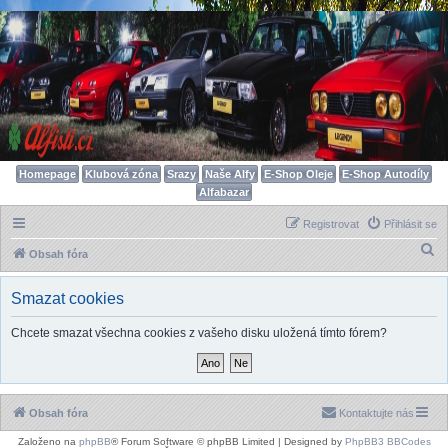
Homepage
Klubová zóna
Srazy
Naše Alfy
E-Shop Oleje
E-Shop Autodíly
Alfabazar
Registrovat
Přihlásit se
H
Obsah fóra
l
Smazat cookies
e
d
Chcete smazat všechna cookies z vašeho disku uložená tímto fórem?
a
t
Obsah fóra
Kontaktujte nás
Založeno na
phpBB
® Forum Software © phpBB Limited | Designed by
PhpBB3 BBCodes