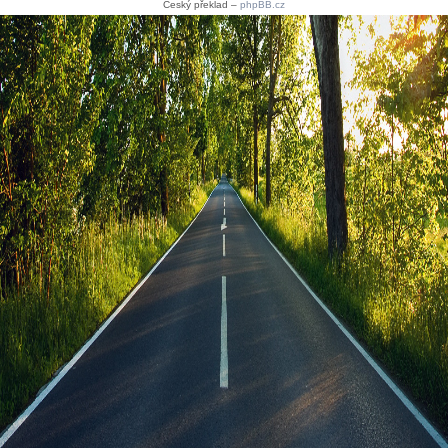
Český překlad –
phpBB.cz