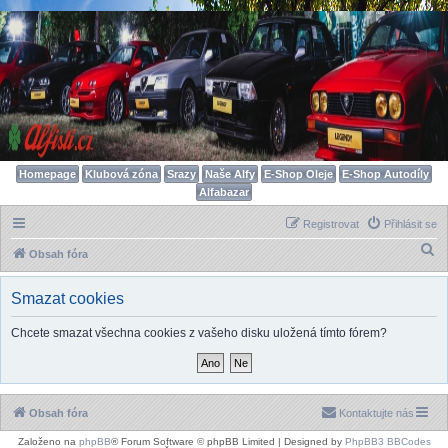
Homepage
Klubová zóna
Srazy
Naše Alfy
E-Shop Oleje
E-Shop Autodíly
Alfabazar
Registrovat
Přihlásit se
H
Obsah fóra
l
Smazat cookies
e
d
Chcete smazat všechna cookies z vašeho disku uložená tímto fórem?
a
t
Obsah fóra
Kontaktujte nás
Založeno na
phpBB
® Forum Software © phpBB Limited | Designed by
PhpBB3 BBCodes