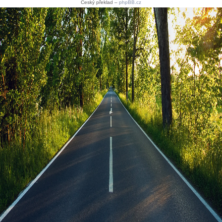
Český překlad –
phpBB.cz