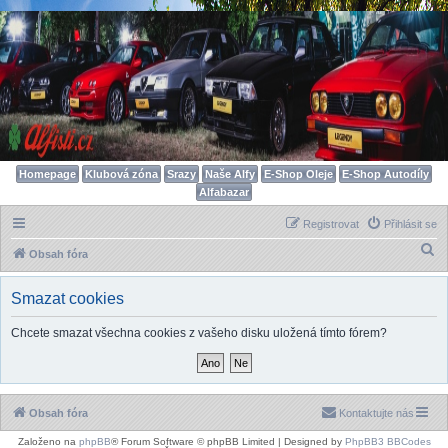
Homepage
Klubová zóna
Srazy
Naše Alfy
E-Shop Oleje
E-Shop Autodíly
Alfabazar
Registrovat
Přihlásit se
H
Obsah fóra
l
Smazat cookies
e
d
Chcete smazat všechna cookies z vašeho disku uložená tímto fórem?
a
t
Obsah fóra
Kontaktujte nás
Založeno na
phpBB
® Forum Software © phpBB Limited | Designed by
PhpBB3 BBCodes