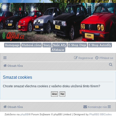
Homepage
Klubová zóna
Srazy
Naše Alfy
E-Shop Oleje
E-Shop Autodíly
Alfabazar
Registrovat
Přihlásit se
H
Obsah fóra
l
Smazat cookies
e
d
Chcete smazat všechna cookies z vašeho disku uložená tímto fórem?
a
t
Obsah fóra
Kontaktujte nás
Založeno na
phpBB
® Forum Software © phpBB Limited | Designed by
PhpBB3 BBCodes