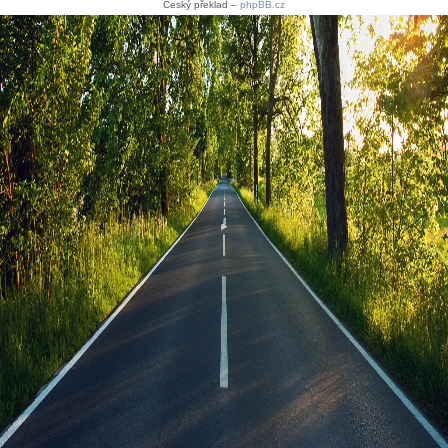
Český překlad –
phpBB.cz