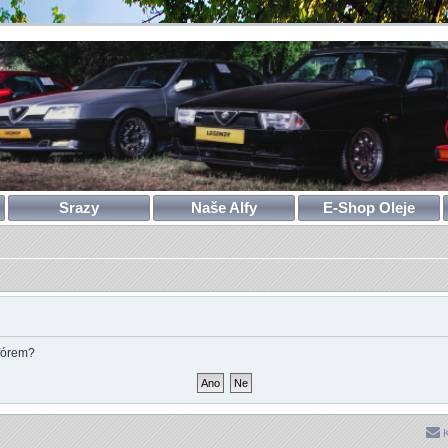
Srazy
Naše Alfy
E-Shop Oleje
 fórem?
K