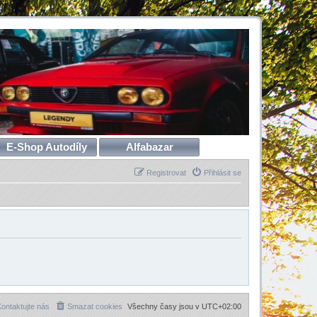
E-Shop Autodíly
Alfabazar
Registrovat
Přihlásit se
ontaktujte nás
Smazat cookies
Všechny časy jsou v
UTC+02:00