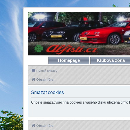
Homepage
Klubová zóna
Rychlé odkazy
Obsah fóra
Smazat cookies
Chcete smazat všechna cookies z vašeho disku uložená tímto
Obsah fóra