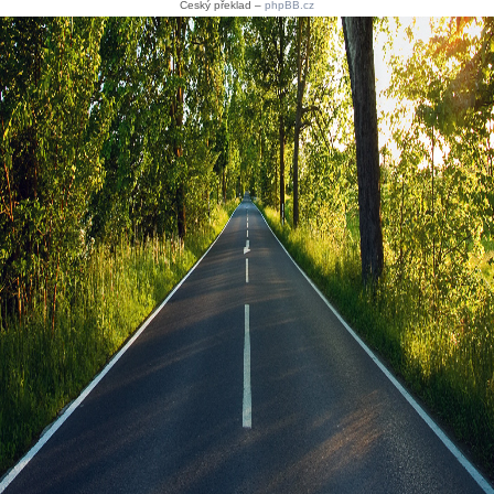
Český překlad –
phpBB.cz