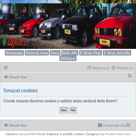
Homepage
Klubová zóna
Srazy
Naše Alfy
E-Shop Oleje
E-Shop Autodíly
Alfabazar
Registrovat
Přihlásit se
H
Obsah fóra
l
Smazat cookies
e
d
Chcete smazat všechna cookies z vašeho disku uložená tímto fórem?
a
t
Obsah fóra
Kontaktujte nás
Založeno na
phpBB
® Forum Software © phpBB Limited | Designed by
PhpBB3 BBCodes