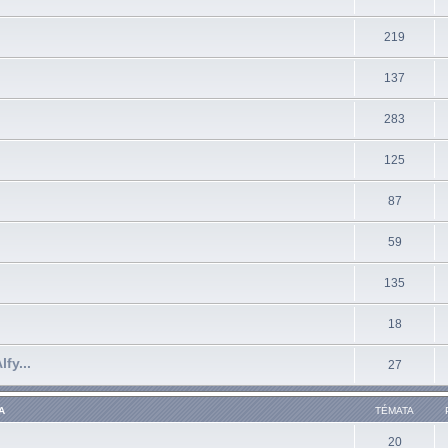
219
137
283
125
87
59
135
18
fy...
27
A
TÉMATA
20