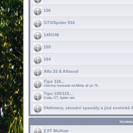
156
GTV/Spider 916
145/146
155
164
Alfa 33 & Alfasud
Tipo 116...
všechny transaxle od Alfetty až po 75...
Tipo 105/115...
Giulia, GT, Spider atd...
Oldtimery, závodní speciály a jiné exotické Al
TECHNIK
2.0T Multiair