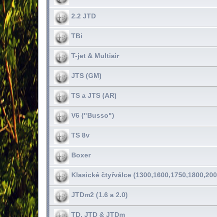
2.2 JTD
TBi
T-jet & Multiair
JTS (GM)
TS a JTS (AR)
V6 ("Busso")
TS 8v
Boxer
Klasické čtyřválce (1300,1600,1750,1800,200
JTDm2 (1.6 a 2.0)
TD, JTD & JTDm