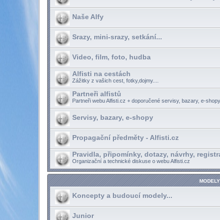
Naše Alfy
Srazy, mini-srazy, setkání...
Video, film, foto, hudba
Alfisti na cestách
Zážitky z vašich cest, fotky,dojmy....
Partneři alfistů
Partneři webu Alfisti.cz + doporučené servisy, bazary, e-shopy
Servisy, bazary, e-shopy
Propagační předměty - Alfisti.cz
Pravidla, připomínky, dotazy, návrhy, registr
Organizační a technické diskuse o webu Alfisti.cz
MODELY
Koncepty a budoucí modely...
Junior