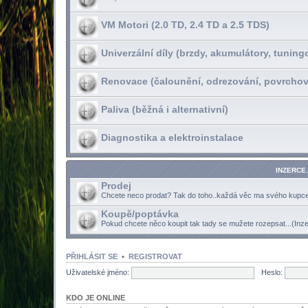
VM Motori (2.0 TD, 2.4 TD a 2.5 TDS)
Univerzální díly (brzdy, akumulátory, tuning
Renovace (čalounění, odrezování, povrchov
Paliva (běžná i alternativní)
Diagnostika a elektroinstalace
INZERCE.
Prodej
Chcete neco prodat? Tak do toho..každá věc ma svého kupce.
Koupě/poptávka
Pokud chcete něco koupit tak tady se mužete rozepsat...(Inz
PŘIHLÁSIT SE
•
REGISTROVAT
Uživatelské jméno:
Heslo:
KDO JE ONLINE