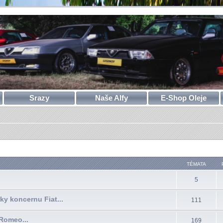
Srazy
Naše Alfy
E-Shop Oleje
TÉMATA
5
čky koncernu Fiat...
111
Romeo...
169