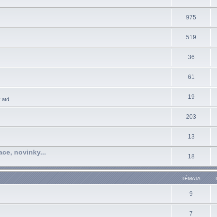
975
519
36
61
19
 atd.
203
13
ace, novinky...
18
TÉMATA
9
7