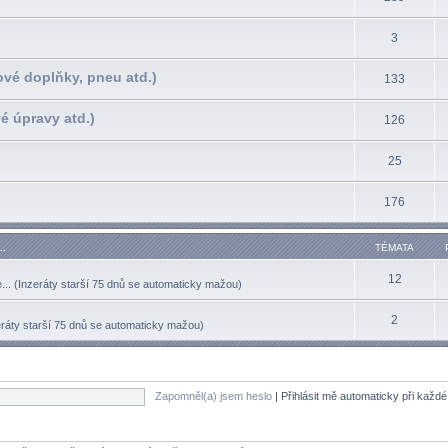
3
ové doplňky, pneu atd.)
133
é úpravy atd.)
126
25
176
..
TÉMATA
12
.. (Inzeráty starší 75 dnů se automaticky mažou)
2
eráty starší 75 dnů se automaticky mažou)
Zapomněl(a) jsem heslo
|
Přihlásit mě automaticky při každ