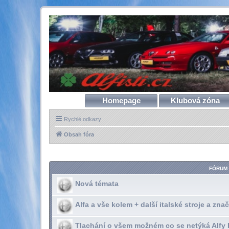
Homepage
Klubová zóna
Rychlé odkazy
Obsah fóra
FÓRUM
Nová témata
Alfa a vše kolem + další italské stroje a zna
Tlachání o všem možném co se netýká Alfy 