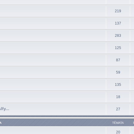
219
137
283
125
87
59
135
18
fy...
27
A
TÉMATA
20