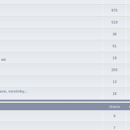
975
519
36
61
19
 atd.
203
13
ace, novinky...
18
TÉMATA
9
7