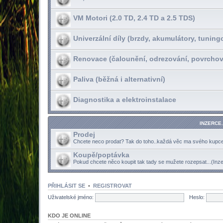
VM Motori (2.0 TD, 2.4 TD a 2.5 TDS)
Univerzální díly (brzdy, akumulátory, tuning
Renovace (čalounění, odrezování, povrchov
Paliva (běžná i alternativní)
Diagnostika a elektroinstalace
INZERCE.
Prodej
Chcete neco prodat? Tak do toho..každá věc ma svého kupce.
Koupě/poptávka
Pokud chcete něco koupit tak tady se mužete rozepsat...(Inz
PŘIHLÁSIT SE
•
REGISTROVAT
Uživatelské jméno:
Heslo:
KDO JE ONLINE