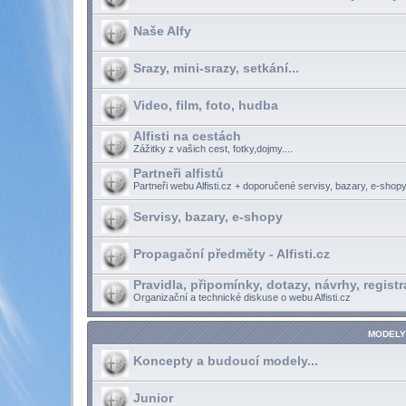
Naše Alfy
Srazy, mini-srazy, setkání...
Video, film, foto, hudba
Alfisti na cestách
Zážitky z vašich cest, fotky,dojmy....
Partneři alfistů
Partneři webu Alfisti.cz + doporučené servisy, bazary, e-shopy
Servisy, bazary, e-shopy
Propagační předměty - Alfisti.cz
Pravidla, připomínky, dotazy, návrhy, registr
Organizační a technické diskuse o webu Alfisti.cz
MODELY
Koncepty a budoucí modely...
Junior