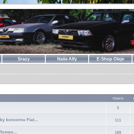
Srazy
Naše Alfy
E-Shop Oleje
TÉMATA
5
čky koncernu Fiat...
111
Romeo...
169