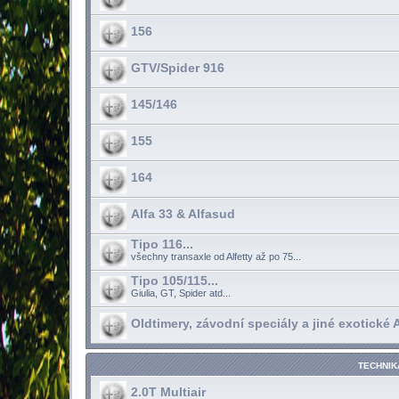
156
GTV/Spider 916
145/146
155
164
Alfa 33 & Alfasud
Tipo 116...
všechny transaxle od Alfetty až po 75...
Tipo 105/115...
Giulia, GT, Spider atd...
Oldtimery, závodní speciály a jiné exotické Al
TECHNIK
2.0T Multiair