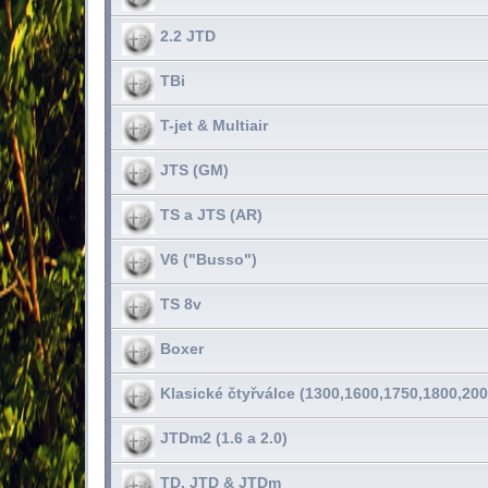
2.2 JTD
TBi
T-jet & Multiair
JTS (GM)
TS a JTS (AR)
V6 ("Busso")
TS 8v
Boxer
Klasické čtyřválce (1300,1600,1750,1800,200
JTDm2 (1.6 a 2.0)
TD, JTD & JTDm