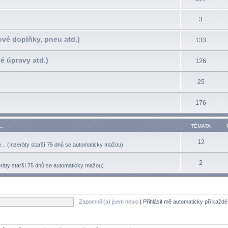
3
ové doplňky, pneu atd.)
133
é úpravy atd.)
126
25
176
..
TÉMATA
12
.. (Inzeráty starší 75 dnů se automaticky mažou)
2
eráty starší 75 dnů se automaticky mažou)
Zapomněl(a) jsem heslo
|
Přihlásit mě automaticky při každ