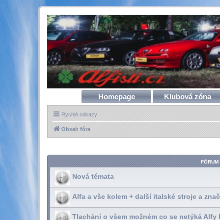
Homepage
Klubová zóna
Rychlé odkazy
Obsah fóra
FÓRUM
Nová témata
Alfa a vše kolem + další italské stroje a zna
Tlachání o všem možném co se netýká Alfy 