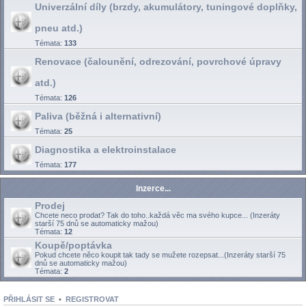
Univerzální díly (brzdy, akumulátory, tuningové doplňky,
pneu atd.)
Témata:
133
Renovace (čalounění, odrezování, povrchové úpravy
atd.)
Témata:
126
Paliva (běžná i alternativní)
Témata:
25
Diagnostika a elektroinstalace
Témata:
177
Inzerce...
Prodej
Chcete neco prodat? Tak do toho..každá věc ma svého kupce... (Inzeráty
starší 75 dnů se automaticky mažou)
Témata:
12
Koupě/poptávka
Pokud chcete něco koupit tak tady se mužete rozepsat...(Inzeráty starší 75
dnů se automaticky mažou)
Témata:
2
PŘIHLÁSIT SE
•
REGISTROVAT