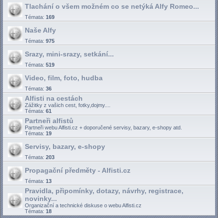
Tlachání o všem možném co se netýká Alfy Romeo...
Témata:
169
Naše Alfy
Témata:
975
Srazy, mini-srazy, setkání...
Témata:
519
Video, film, foto, hudba
Témata:
36
Alfisti na cestách
Zážitky z vašich cest, fotky,dojmy....
Témata:
61
Partneři alfistů
Partneři webu Alfisti.cz + doporučené servisy, bazary, e-shopy atd.
Témata:
19
Servisy, bazary, e-shopy
Témata:
203
Propagační předměty - Alfisti.cz
Témata:
13
Pravidla, připomínky, dotazy, návrhy, registrace,
novinky...
Organizační a technické diskuse o webu Alfisti.cz
Témata:
18