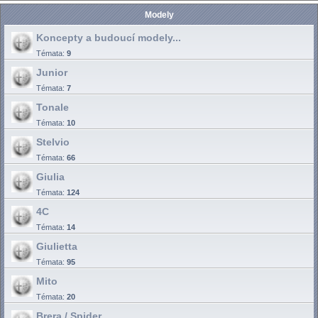
Modely
Koncepty a budoucí modely...
Témata:
9
Junior
Témata:
7
Tonale
Témata:
10
Stelvio
Témata:
66
Giulia
Témata:
124
4C
Témata:
14
Giulietta
Témata:
95
Mito
Témata:
20
Brera / Spider