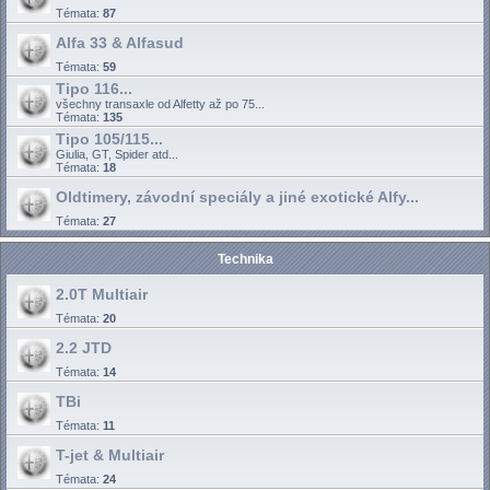
Témata:
87
Alfa 33 & Alfasud
Témata:
59
Tipo 116...
všechny transaxle od Alfetty až po 75...
Témata:
135
Tipo 105/115...
Giulia, GT, Spider atd...
Témata:
18
Oldtimery, závodní speciály a jiné exotické Alfy...
Témata:
27
Technika
2.0T Multiair
Témata:
20
2.2 JTD
Témata:
14
TBi
Témata:
11
T-jet & Multiair
Témata:
24