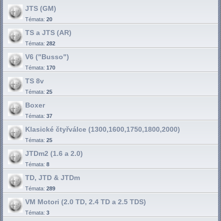
JTS (GM)
Témata:
20
TS a JTS (AR)
Témata:
282
V6 ("Busso")
Témata:
170
TS 8v
Témata:
25
Boxer
Témata:
37
Klasické čtyřválce (1300,1600,1750,1800,2000)
Témata:
25
JTDm2 (1.6 a 2.0)
Témata:
8
TD, JTD & JTDm
Témata:
289
VM Motori (2.0 TD, 2.4 TD a 2.5 TDS)
Témata:
3