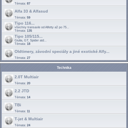
Témata:
87
Alfa 33 & Alfasud
Témata:
59
Tipo 116...
všechny transaxle od Alfetty až po 75...
Témata:
135
Tipo 105/115...
Giulia, GT, Spider atd...
Témata:
18
Oldtimery, závodní speciály a jiné exotické Alfy...
Témata:
27
Technika
2.0T Multiair
Témata:
20
2.2 JTD
Témata:
14
TBi
Témata:
11
T-jet & Multiair
Témata:
24