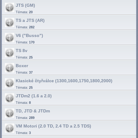
JTS (GM)
Témata:
20
TS a JTS (AR)
Témata:
282
V6 ("Busso")
Témata:
170
TS 8v
Témata:
25
Boxer
Témata:
37
Klasické čtyřválce (1300,1600,1750,1800,2000)
Témata:
25
JTDm2 (1.6 a 2.0)
Témata:
8
TD, JTD & JTDm
Témata:
289
VM Motori (2.0 TD, 2.4 TD a 2.5 TDS)
Témata:
3