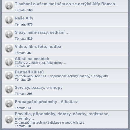
Tlachání o všem možném co se netýká Alfy Romeo...
Témata:
169
Naše Alfy
Témata:
975
Srazy, mini-srazy, setkání...
Témata:
519
Video, film, foto, hudba
Témata:
36
Alfisti na cestách
Zážitky z vašich cest, fotky,dojmy....
Témata:
61
Partneři alfistů
Partneři webu Alfisti.cz + doporučené servisy, bazary, e-shopy atd.
Témata:
19
Servisy, bazary, e-shopy
Témata:
203
Propagační předměty - Alfisti.cz
Témata:
13
Pravidla, připomínky, dotazy, návrhy, registrace,
novinky...
Organizační a technické diskuse o webu Alfisti.cz
Témata:
18