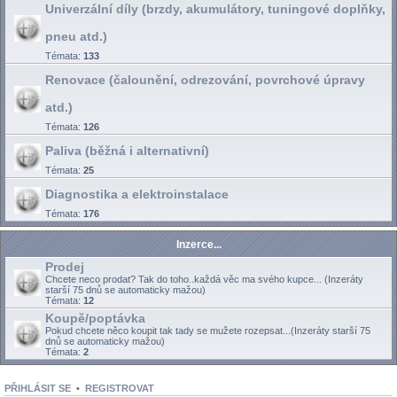
Univerzální díly (brzdy, akumulátory, tuningové doplňky,
pneu atd.)
Témata:
133
Renovace (čalounění, odrezování, povrchové úpravy
atd.)
Témata:
126
Paliva (běžná i alternativní)
Témata:
25
Diagnostika a elektroinstalace
Témata:
176
Inzerce...
Prodej
Chcete neco prodat? Tak do toho..každá věc ma svého kupce... (Inzeráty
starší 75 dnů se automaticky mažou)
Témata:
12
Koupě/poptávka
Pokud chcete něco koupit tak tady se mužete rozepsat...(Inzeráty starší 75
dnů se automaticky mažou)
Témata:
2
PŘIHLÁSIT SE
•
REGISTROVAT