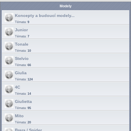
Modely
Koncepty a budoucí modely...
Témata:
9
Junior
Témata:
7
Tonale
Témata:
10
Stelvio
Témata:
66
Giulia
Témata:
124
4C
Témata:
14
Giulietta
Témata:
95
Mito
Témata:
20
Brera / Spider