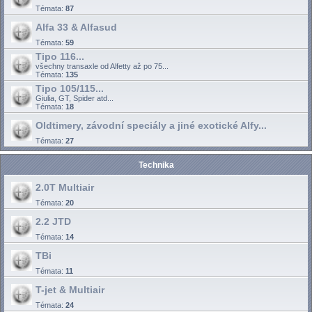
Témata:
87
Alfa 33 & Alfasud
Témata:
59
Tipo 116...
všechny transaxle od Alfetty až po 75...
Témata:
135
Tipo 105/115...
Giulia, GT, Spider atd...
Témata:
18
Oldtimery, závodní speciály a jiné exotické Alfy...
Témata:
27
Technika
2.0T Multiair
Témata:
20
2.2 JTD
Témata:
14
TBi
Témata:
11
T-jet & Multiair
Témata:
24