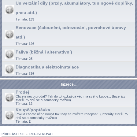
Univerzální díly (brzdy, akumulátory, tuningové doplňky,
pneu atd.)
Témata:
133
Renovace (čalounění, odrezování, povrchové úpravy
atd.)
Témata:
126
Paliva (běžná i alternativní)
Témata:
25
Diagnostika a elektroinstalace
Témata:
176
Inzerce...
Prodej
Chcete neco prodat? Tak do toho..každá věc ma svého kupce... (Inzeráty
starší 75 dnů se automaticky mažou)
Témata:
12
Koupě/poptávka
Pokud chcete něco koupit tak tady se mužete rozepsat...(Inzeráty starší 75
dnů se automaticky mažou)
Témata:
2
PŘIHLÁSIT SE
•
REGISTROVAT