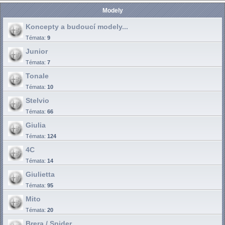
Modely
Koncepty a budoucí modely...
Témata:
9
Junior
Témata:
7
Tonale
Témata:
10
Stelvio
Témata:
66
Giulia
Témata:
124
4C
Témata:
14
Giulietta
Témata:
95
Mito
Témata:
20
Brera / Spider