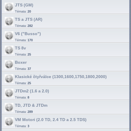
JTS (GM)
Témata:
20
TS a JTS (AR)
Témata:
282
V6 ("Busso")
Témata:
170
TS 8v
Témata:
25
Boxer
Témata:
37
Klasické čtyřválce (1300,1600,1750,1800,2000)
Témata:
25
JTDm2 (1.6 a 2.0)
Témata:
8
TD, JTD & JTDm
Témata:
289
VM Motori (2.0 TD, 2.4 TD a 2.5 TDS)
Témata:
3