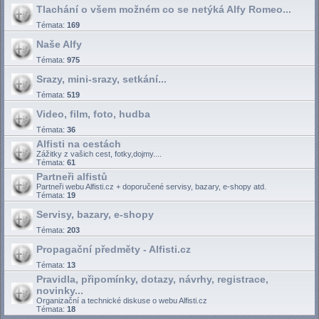
Tlachání o všem možném co se netýká Alfy Romeo...
Témata:
169
Naše Alfy
Témata:
975
Srazy, mini-srazy, setkání...
Témata:
519
Video, film, foto, hudba
Témata:
36
Alfisti na cestách
Zážitky z vašich cest, fotky,dojmy....
Témata:
61
Partneři alfistů
Partneři webu Alfisti.cz + doporučené servisy, bazary, e-shopy atd.
Témata:
19
Servisy, bazary, e-shopy
Témata:
203
Propagační předměty - Alfisti.cz
Témata:
13
Pravidla, připomínky, dotazy, návrhy, registrace,
novinky...
Organizační a technické diskuse o webu Alfisti.cz
Témata:
18