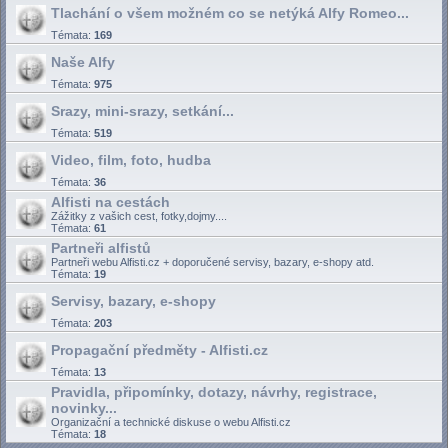
Tlachání o všem možném co se netýká Alfy Romeo...
Témata:
169
Naše Alfy
Témata:
975
Srazy, mini-srazy, setkání...
Témata:
519
Video, film, foto, hudba
Témata:
36
Alfisti na cestách
Zážitky z vašich cest, fotky,dojmy....
Témata:
61
Partneři alfistů
Partneři webu Alfisti.cz + doporučené servisy, bazary, e-shopy atd.
Témata:
19
Servisy, bazary, e-shopy
Témata:
203
Propagační předměty - Alfisti.cz
Témata:
13
Pravidla, připomínky, dotazy, návrhy, registrace,
novinky...
Organizační a technické diskuse o webu Alfisti.cz
Témata:
18