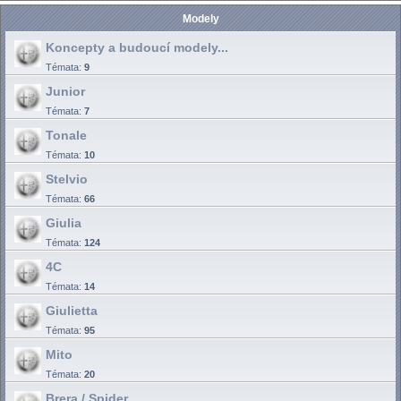
Modely
Koncepty a budoucí modely...
Témata:
9
Junior
Témata:
7
Tonale
Témata:
10
Stelvio
Témata:
66
Giulia
Témata:
124
4C
Témata:
14
Giulietta
Témata:
95
Mito
Témata:
20
Brera / Spider