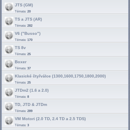
JTS (GM)
Témata:
20
TS a JTS (AR)
Témata:
282
V6 ("Busso")
Témata:
170
TS 8v
Témata:
25
Boxer
Témata:
37
Klasické čtyřválce (1300,1600,1750,1800,2000)
Témata:
25
JTDm2 (1.6 a 2.0)
Témata:
8
TD, JTD & JTDm
Témata:
289
VM Motori (2.0 TD, 2.4 TD a 2.5 TDS)
Témata:
3