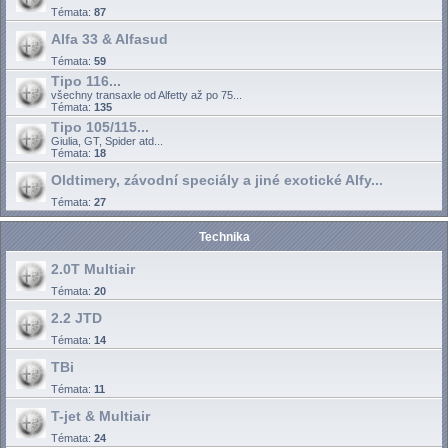
Témata:
87
Alfa 33 & Alfasud
Témata:
59
Tipo 116...
všechny transaxle od Alfetty až po 75...
Témata:
135
Tipo 105/115...
Giulia, GT, Spider atd...
Témata:
18
Oldtimery, závodní speciály a jiné exotické Alfy...
Témata:
27
Technika
2.0T Multiair
Témata:
20
2.2 JTD
Témata:
14
TBi
Témata:
11
T-jet & Multiair
Témata:
24