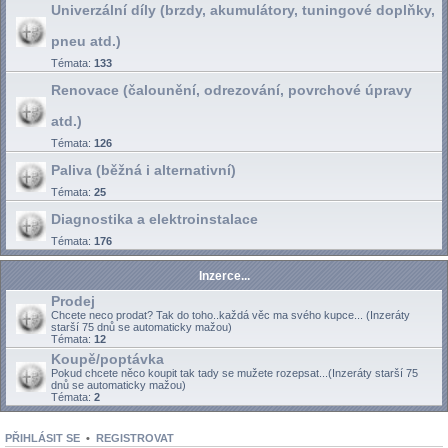
Univerzální díly (brzdy, akumulátory, tuningové doplňky,
pneu atd.)
Témata:
133
Renovace (čalounění, odrezování, povrchové úpravy
atd.)
Témata:
126
Paliva (běžná i alternativní)
Témata:
25
Diagnostika a elektroinstalace
Témata:
176
Inzerce...
Prodej
Chcete neco prodat? Tak do toho..každá věc ma svého kupce... (Inzeráty
starší 75 dnů se automaticky mažou)
Témata:
12
Koupě/poptávka
Pokud chcete něco koupit tak tady se mužete rozepsat...(Inzeráty starší 75
dnů se automaticky mažou)
Témata:
2
PŘIHLÁSIT SE
•
REGISTROVAT