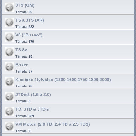
JTS (GM)
Témata:
20
TS a JTS (AR)
Témata:
282
V6 ("Busso")
Témata:
170
TS 8v
Témata:
25
Boxer
Témata:
37
Klasické čtyřválce (1300,1600,1750,1800,2000)
Témata:
25
JTDm2 (1.6 a 2.0)
Témata:
8
TD, JTD & JTDm
Témata:
289
VM Motori (2.0 TD, 2.4 TD a 2.5 TDS)
Témata:
3