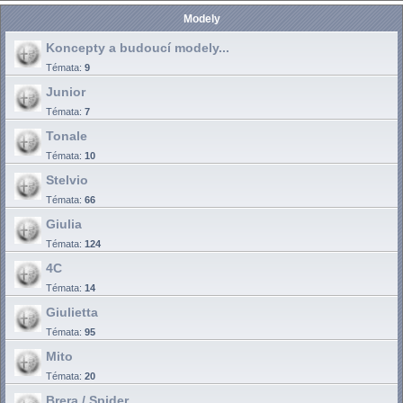
Modely
Koncepty a budoucí modely...
Témata:
9
Junior
Témata:
7
Tonale
Témata:
10
Stelvio
Témata:
66
Giulia
Témata:
124
4C
Témata:
14
Giulietta
Témata:
95
Mito
Témata:
20
Brera / Spider