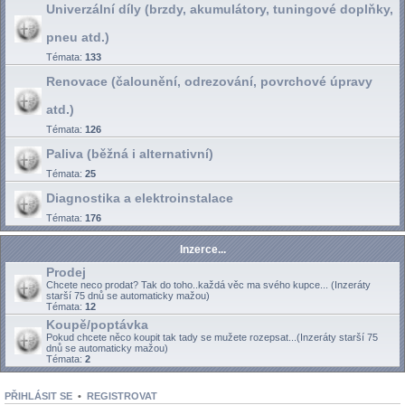
Univerzální díly (brzdy, akumulátory, tuningové doplňky,
pneu atd.)
Témata:
133
Renovace (čalounění, odrezování, povrchové úpravy
atd.)
Témata:
126
Paliva (běžná i alternativní)
Témata:
25
Diagnostika a elektroinstalace
Témata:
176
Inzerce...
Prodej
Chcete neco prodat? Tak do toho..každá věc ma svého kupce... (Inzeráty
starší 75 dnů se automaticky mažou)
Témata:
12
Koupě/poptávka
Pokud chcete něco koupit tak tady se mužete rozepsat...(Inzeráty starší 75
dnů se automaticky mažou)
Témata:
2
PŘIHLÁSIT SE
•
REGISTROVAT