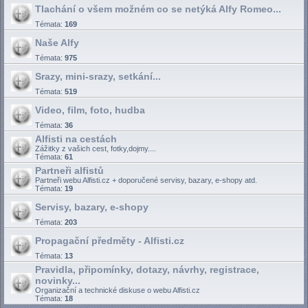
Tlachání o všem možném co se netýká Alfy Romeo...
Témata:
169
Naše Alfy
Témata:
975
Srazy, mini-srazy, setkání...
Témata:
519
Video, film, foto, hudba
Témata:
36
Alfisti na cestách
Zážitky z vašich cest, fotky,dojmy....
Témata:
61
Partneři alfistů
Partneři webu Alfisti.cz + doporučené servisy, bazary, e-shopy atd.
Témata:
19
Servisy, bazary, e-shopy
Témata:
203
Propagační předměty - Alfisti.cz
Témata:
13
Pravidla, připomínky, dotazy, návrhy, registrace,
novinky...
Organizační a technické diskuse o webu Alfisti.cz
Témata:
18