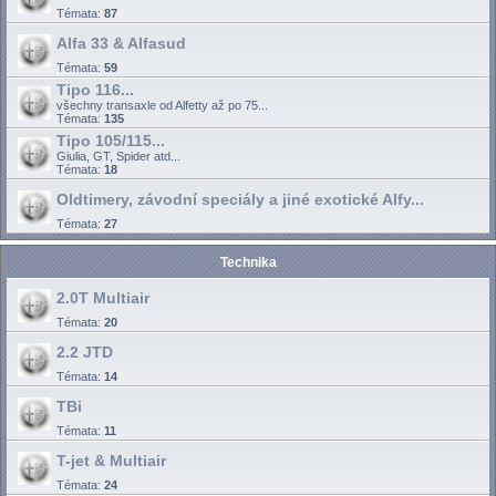
Témata:
87
Alfa 33 & Alfasud
Témata:
59
Tipo 116...
všechny transaxle od Alfetty až po 75...
Témata:
135
Tipo 105/115...
Giulia, GT, Spider atd...
Témata:
18
Oldtimery, závodní speciály a jiné exotické Alfy...
Témata:
27
Technika
2.0T Multiair
Témata:
20
2.2 JTD
Témata:
14
TBi
Témata:
11
T-jet & Multiair
Témata:
24