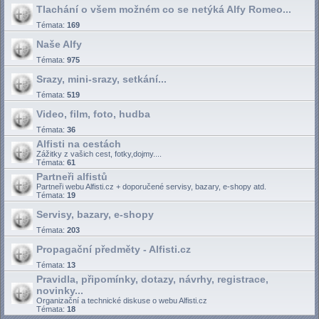
Tlachání o všem možném co se netýká Alfy Romeo...
Témata:
169
Naše Alfy
Témata:
975
Srazy, mini-srazy, setkání...
Témata:
519
Video, film, foto, hudba
Témata:
36
Alfisti na cestách
Zážitky z vašich cest, fotky,dojmy....
Témata:
61
Partneři alfistů
Partneři webu Alfisti.cz + doporučené servisy, bazary, e-shopy atd.
Témata:
19
Servisy, bazary, e-shopy
Témata:
203
Propagační předměty - Alfisti.cz
Témata:
13
Pravidla, připomínky, dotazy, návrhy, registrace,
novinky...
Organizační a technické diskuse o webu Alfisti.cz
Témata:
18