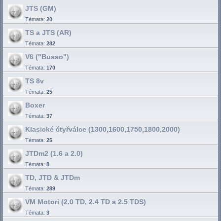
JTS (GM)
Témata:
20
TS a JTS (AR)
Témata:
282
V6 ("Busso")
Témata:
170
TS 8v
Témata:
25
Boxer
Témata:
37
Klasické čtyřválce (1300,1600,1750,1800,2000)
Témata:
25
JTDm2 (1.6 a 2.0)
Témata:
8
TD, JTD & JTDm
Témata:
289
VM Motori (2.0 TD, 2.4 TD a 2.5 TDS)
Témata:
3