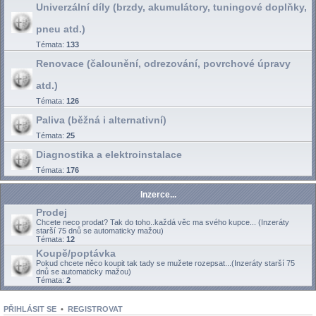
Univerzální díly (brzdy, akumulátory, tuningové doplňky,
pneu atd.)
Témata:
133
Renovace (čalounění, odrezování, povrchové úpravy
atd.)
Témata:
126
Paliva (běžná i alternativní)
Témata:
25
Diagnostika a elektroinstalace
Témata:
176
Inzerce...
Prodej
Chcete neco prodat? Tak do toho..každá věc ma svého kupce... (Inzeráty
starší 75 dnů se automaticky mažou)
Témata:
12
Koupě/poptávka
Pokud chcete něco koupit tak tady se mužete rozepsat...(Inzeráty starší 75
dnů se automaticky mažou)
Témata:
2
PŘIHLÁSIT SE
•
REGISTROVAT