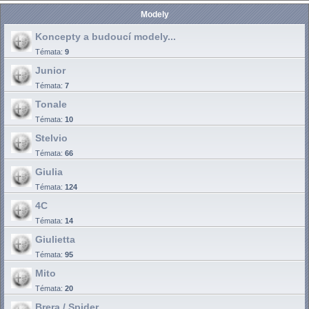
Modely
Koncepty a budoucí modely...
Témata:
9
Junior
Témata:
7
Tonale
Témata:
10
Stelvio
Témata:
66
Giulia
Témata:
124
4C
Témata:
14
Giulietta
Témata:
95
Mito
Témata:
20
Brera / Spider