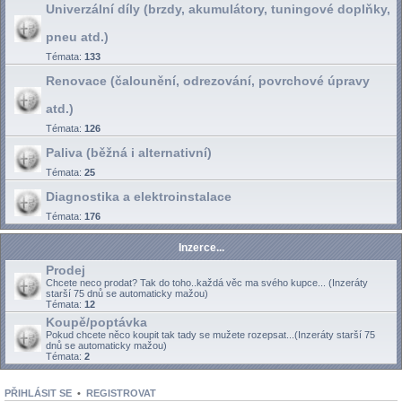
Univerzální díly (brzdy, akumulátory, tuningové doplňky,
pneu atd.)
Témata:
133
Renovace (čalounění, odrezování, povrchové úpravy
atd.)
Témata:
126
Paliva (běžná i alternativní)
Témata:
25
Diagnostika a elektroinstalace
Témata:
176
Inzerce...
Prodej
Chcete neco prodat? Tak do toho..každá věc ma svého kupce... (Inzeráty
starší 75 dnů se automaticky mažou)
Témata:
12
Koupě/poptávka
Pokud chcete něco koupit tak tady se mužete rozepsat...(Inzeráty starší 75
dnů se automaticky mažou)
Témata:
2
PŘIHLÁSIT SE
•
REGISTROVAT