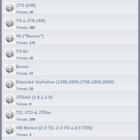
JTS (GM)
Témata:
20
TS a JTS (AR)
Témata:
282
V6 ("Busso")
Témata:
170
TS 8v
Témata:
25
Boxer
Témata:
37
Klasické čtyřválce (1300,1600,1750,1800,2000)
Témata:
25
JTDm2 (1.6 a 2.0)
Témata:
8
TD, JTD & JTDm
Témata:
289
VM Motori (2.0 TD, 2.4 TD a 2.5 TDS)
Témata:
3