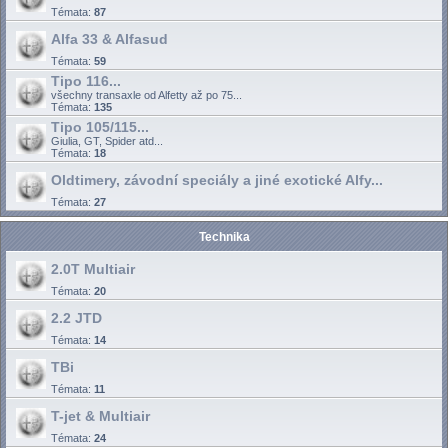
Témata:
87
Alfa 33 & Alfasud
Témata:
59
Tipo 116...
všechny transaxle od Alfetty až po 75...
Témata:
135
Tipo 105/115...
Giulia, GT, Spider atd...
Témata:
18
Oldtimery, závodní speciály a jiné exotické Alfy...
Témata:
27
Technika
2.0T Multiair
Témata:
20
2.2 JTD
Témata:
14
TBi
Témata:
11
T-jet & Multiair
Témata:
24