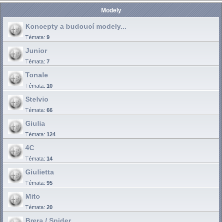
Modely
Koncepty a budoucí modely...
Témata:
9
Junior
Témata:
7
Tonale
Témata:
10
Stelvio
Témata:
66
Giulia
Témata:
124
4C
Témata:
14
Giulietta
Témata:
95
Mito
Témata:
20
Brera / Spider