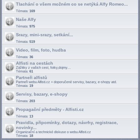
Tlachání o všem možném co se netýká Alfy Romeo...
Témata:
169
Naše Alfy
Témata:
975
Srazy, mini-srazy, setkání...
Témata:
519
Video, film, foto, hudba
Témata:
36
Alfisti na cestách
Zážitky z vašich cest, fotky,dojmy....
Témata:
61
Partneři alfistů
Partneři webu Alfisti.cz + doporučené servisy, bazary, e-shopy atd.
Témata:
19
Servisy, bazary, e-shopy
Témata:
203
Propagační předměty - Alfisti.cz
Témata:
13
Pravidla, připomínky, dotazy, návrhy, registrace,
novinky...
Organizační a technické diskuse o webu Alfisti.cz
Témata:
18