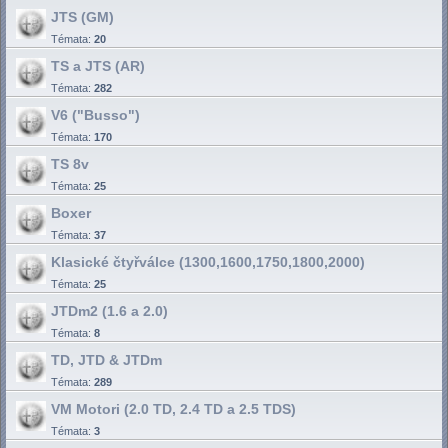
JTS (GM)
Témata:
20
TS a JTS (AR)
Témata:
282
V6 ("Busso")
Témata:
170
TS 8v
Témata:
25
Boxer
Témata:
37
Klasické čtyřválce (1300,1600,1750,1800,2000)
Témata:
25
JTDm2 (1.6 a 2.0)
Témata:
8
TD, JTD & JTDm
Témata:
289
VM Motori (2.0 TD, 2.4 TD a 2.5 TDS)
Témata:
3