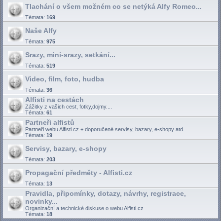
Tlachání o všem možném co se netýká Alfy Romeo...
Témata:
169
Naše Alfy
Témata:
975
Srazy, mini-srazy, setkání...
Témata:
519
Video, film, foto, hudba
Témata:
36
Alfisti na cestách
Zážitky z vašich cest, fotky,dojmy....
Témata:
61
Partneři alfistů
Partneři webu Alfisti.cz + doporučené servisy, bazary, e-shopy atd.
Témata:
19
Servisy, bazary, e-shopy
Témata:
203
Propagační předměty - Alfisti.cz
Témata:
13
Pravidla, připomínky, dotazy, návrhy, registrace,
novinky...
Organizační a technické diskuse o webu Alfisti.cz
Témata:
18