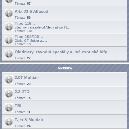
Témata:
87
Alfa 33 & Alfasud
Témata:
59
Tipo 116...
všechny transaxle od Alfetty až po 75...
Témata:
135
Tipo 105/115...
Giulia, GT, Spider atd...
Témata:
18
Oldtimery, závodní speciály a jiné exotické Alfy...
Témata:
27
Technika
2.0T Multiair
Témata:
20
2.2 JTD
Témata:
14
TBi
Témata:
11
T-jet & Multiair
Témata:
24