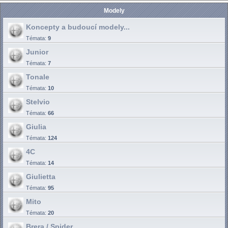
Modely
Koncepty a budoucí modely...
Témata:
9
Junior
Témata:
7
Tonale
Témata:
10
Stelvio
Témata:
66
Giulia
Témata:
124
4C
Témata:
14
Giulietta
Témata:
95
Mito
Témata:
20
Brera / Spider