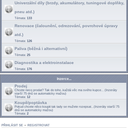
Univerzální díly (brzdy, akumulátory, tuningové doplňky,
pneu atd.)
Témata:
133
Renovace (čalounění, odrezování, povrchové úpravy
atd.)
Témata:
126
Paliva (běžná i alternativní)
Témata:
25
Diagnostika a elektroinstalace
Témata:
176
Inzerce...
Prodej
Chcete neco prodat? Tak do toho..každá věc ma svého kupce... (Inzeráty
starší 75 dnů se automaticky mažou)
Témata:
12
Koupě/poptávka
Pokud chcete něco koupit tak tady se mužete rozepsat...(Inzeráty starší 75
dnů se automaticky mažou)
Témata:
2
PŘIHLÁSIT SE
•
REGISTROVAT