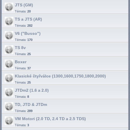
JTS (GM)
Témata:
20
TS a JTS (AR)
Témata:
282
V6 ("Busso")
Témata:
170
TS 8v
Témata:
25
Boxer
Témata:
37
Klasické čtyřválce (1300,1600,1750,1800,2000)
Témata:
25
JTDm2 (1.6 a 2.0)
Témata:
8
TD, JTD & JTDm
Témata:
289
VM Motori (2.0 TD, 2.4 TD a 2.5 TDS)
Témata:
3