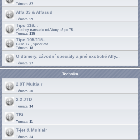
Témata:
87
Alfa 33 & Alfasud
Témata:
59
Tipo 116...
všechny transaxle od Alfetty až po 75...
Témata:
135
Tipo 105/115...
Giulia, GT, Spider atd...
Témata:
18
Oldtimery, závodní speciály a jiné exotické Alfy...
Témata:
27
Technika
2.0T Multiair
Témata:
20
2.2 JTD
Témata:
14
TBi
Témata:
11
T-jet & Multiair
Témata:
24