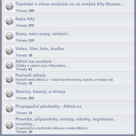
Tlachání o všem možném co se netýká Alfy Romeo...
Témata:
169
Naše Alfy
Témata:
975
Srazy, mini-srazy, setkání...
Témata:
519
Video, film, foto, hudba
Témata:
36
Alfisti na cestách
Zážitky z vašich cest, fotky,dojmy....
Témata:
61
Partneři alfistů
Partneři webu Alfisti.cz + doporučené servisy, bazary, e-shopy atd.
Témata:
19
Servisy, bazary, e-shopy
Témata:
203
Propagační předměty - Alfisti.cz
Témata:
13
Pravidla, připomínky, dotazy, návrhy, registrace,
novinky...
Organizační a technické diskuse o webu Alfisti.cz
Témata:
18