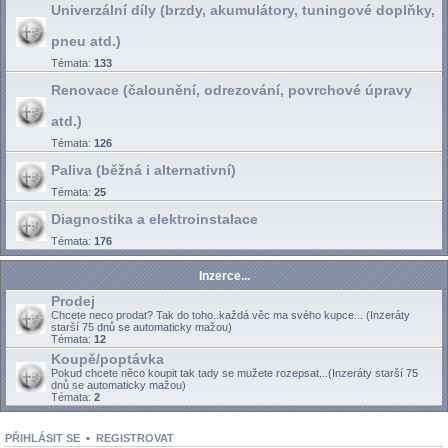
Univerzální díly (brzdy, akumulátory, tuningové doplňky,
pneu atd.)
Témata:
133
Renovace (čalounění, odrezování, povrchové úpravy
atd.)
Témata:
126
Paliva (běžná i alternativní)
Témata:
25
Diagnostika a elektroinstalace
Témata:
176
Inzerce...
Prodej
Chcete neco prodat? Tak do toho..každá věc ma svého kupce... (Inzeráty
starší 75 dnů se automaticky mažou)
Témata:
12
Koupě/poptávka
Pokud chcete něco koupit tak tady se mužete rozepsat...(Inzeráty starší 75
dnů se automaticky mažou)
Témata:
2
PŘIHLÁSIT SE
•
REGISTROVAT