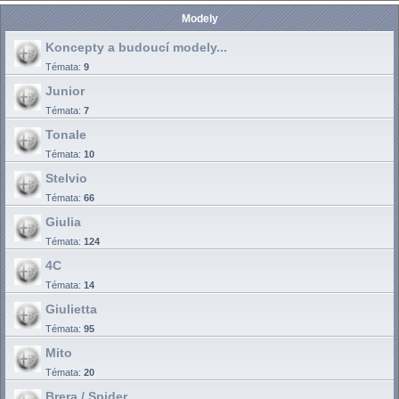
Modely
Koncepty a budoucí modely...
Témata:
9
Junior
Témata:
7
Tonale
Témata:
10
Stelvio
Témata:
66
Giulia
Témata:
124
4C
Témata:
14
Giulietta
Témata:
95
Mito
Témata:
20
Brera / Spider