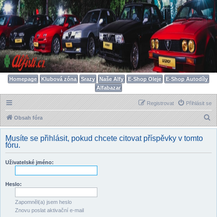
Homepage
Klubová zóna
Srazy
Naše Alfy
E-Shop Oleje
E-Shop Autodíly
Alfabazar
Registrovat
Přihlásit se
H
Obsah fóra
l
Musíte se přihlásit, pokud chcete citovat příspěvky v tomto
e
fóru.
d
Uživatelské jméno:
a
t
Heslo:
Zapomněl(a) jsem heslo
Znovu poslat aktivační e-mail