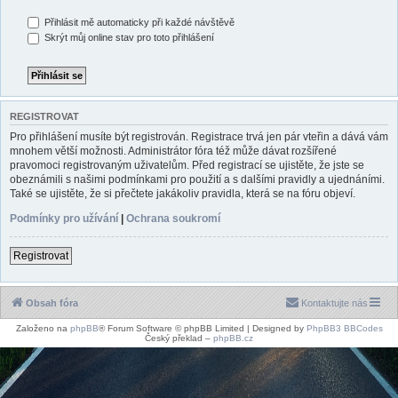
Přihlásit mě automaticky při každé návštěvě
Skrýt můj online stav pro toto přihlášení
REGISTROVAT
Pro přihlášení musíte být registrován. Registrace trvá jen pár vteřin a dává vám
mnohem větší možnosti. Administrátor fóra též může dávat rozšířené
pravomoci registrovaným uživatelům. Před registrací se ujistěte, že jste se
obeznámili s našimi podmínkami pro použití a s dalšími pravidly a ujednáními.
Také se ujistěte, že si přečtete jakákoliv pravidla, která se na fóru objeví.
Podmínky pro užívání
|
Ochrana soukromí
Registrovat
Obsah fóra
Kontaktujte nás
Založeno na
phpBB
® Forum Software © phpBB Limited | Designed by
PhpBB3 BBCodes
Český překlad –
phpBB.cz