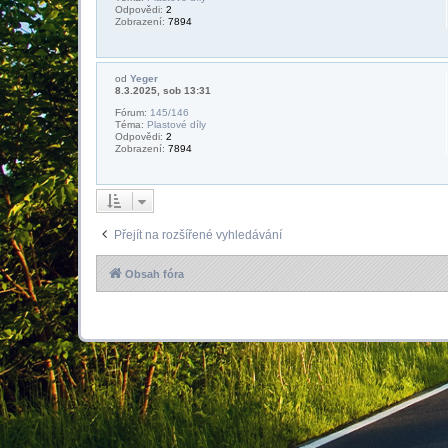
Odpovědi:
2
Zobrazení:
7894
od
Yeger
8.3.2025, sob 13:31
Fórum:
145/146
Téma:
Plastové díly
Odpovědi:
2
Zobrazení:
7894
Přejít na rozšířené vyhledávání
Obsah fóra