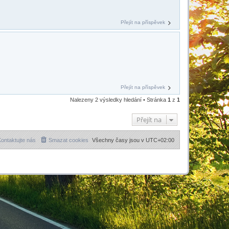
Přejít na příspěvek
Přejít na příspěvek
Nalezeny 2 výsledky hledání • Stránka
1
z
1
Přejít na
ontaktujte nás
Smazat cookies
Všechny časy jsou v
UTC+02:00