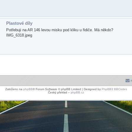
Plastové díly
Potřebuji na AR 146 levou misku pod kliku u řidiče. Má někdo?
IMG_6318.jpeg
K
Založeno na
phpBB
® Forum Software © phpBB Limited | Designed by
PhpBB3 BBCodes
Český překlad –
phpBB.cz