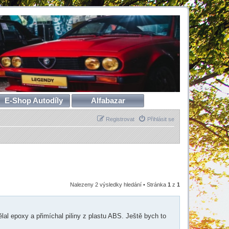
E-Shop Autodíly
Alfabazar
Registrovat
Přihlásit se
Nalezeny 2 výsledky hledání • Stránka
1
z
1
ělal epoxy a přimíchal piliny z plastu ABS. Ještě bych to