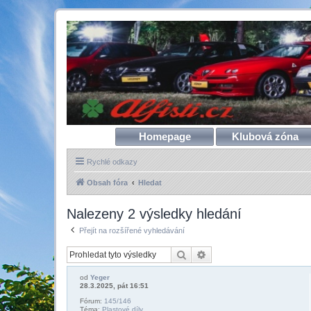
Homepage
Klubová zóna
Rychlé odkazy
Obsah fóra
Hledat
Nalezeny 2 výsledky hledání
Přejít na rozšířené vyhledávání
Hledat
Pokročilé hledání
od
Yeger
28.3.2025, pát 16:51
Fórum:
145/146
Téma:
Plastové díly