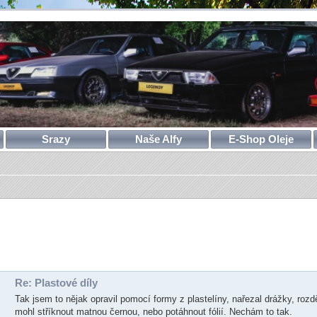
Srazy
Naše Alfy
E-Shop Oleje
Re: Plastové díly
Tak jsem to nějak opravil pomocí formy z plastelíny, nařezal drážky, rozd
mohl stříknout matnou černou, nebo potáhnout fólií. Nechám to tak.