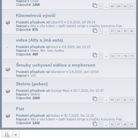
Napsal v
Giulia
Odpovědi:
1268
1
48
49
50
51
…
Kilometrová výročí
Poslední příspěvek od
Libor075
«
5.8.2026, stř 09:24
Napsal v
Alfa a vše kolem + další italské stroje a značky koncernu Fiat...
Odpovědi:
875
1
33
34
35
36
…
videa (Alfy a jiná auta)
Poslední příspěvek od
hno3
«
4.8.2026, úte 13:15
Napsal v
Video, film, foto, hudba
Odpovědi:
469
1
16
17
18
19
…
Šrouby uchycení vidlice a mcpherson
Poslední příspěvek od
Wanderer
«
3.8.2026, pon 19:58
Napsal v
159
Stelvio (pokec)
Poslední příspěvek od
George Best
«
30.7.2026, čtv 15:47
Napsal v
Stelvio
Odpovědi:
1569
1
60
61
62
63
…
Fiat
Poslední příspěvek od
Kubas
«
30.7.2026, čtv 11:10
Napsal v
Alfa a vše kolem + další italské stroje a značky koncernu Fiat...
Odpovědi:
1202
1
46
47
48
49
…