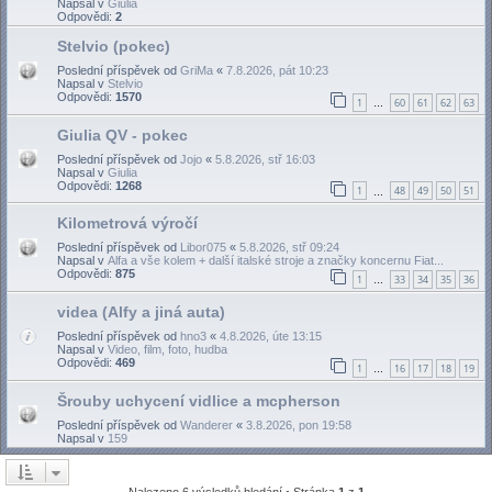
Napsal v
Giulia
Odpovědi:
2
Stelvio (pokec)
Poslední příspěvek od
GriMa
«
7.8.2026, pát 10:23
Napsal v
Stelvio
Odpovědi:
1570
1
60
61
62
63
…
Giulia QV - pokec
Poslední příspěvek od
Jojo
«
5.8.2026, stř 16:03
Napsal v
Giulia
Odpovědi:
1268
1
48
49
50
51
…
Kilometrová výročí
Poslední příspěvek od
Libor075
«
5.8.2026, stř 09:24
Napsal v
Alfa a vše kolem + další italské stroje a značky koncernu Fiat...
Odpovědi:
875
1
33
34
35
36
…
videa (Alfy a jiná auta)
Poslední příspěvek od
hno3
«
4.8.2026, úte 13:15
Napsal v
Video, film, foto, hudba
Odpovědi:
469
1
16
17
18
19
…
Šrouby uchycení vidlice a mcpherson
Poslední příspěvek od
Wanderer
«
3.8.2026, pon 19:58
Napsal v
159
Nalezeno 6 výsledků hledání • Stránka
1
z
1