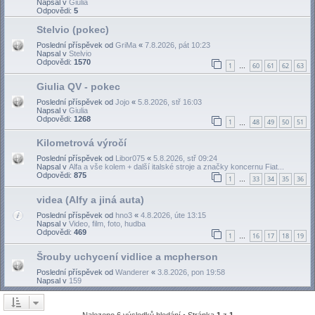
Napsal v
Giulia
Odpovědi:
5
Stelvio (pokec)
Poslední příspěvek od
GriMa
«
7.8.2026, pát 10:23
Napsal v
Stelvio
Odpovědi:
1570
1
60
61
62
63
…
Giulia QV - pokec
Poslední příspěvek od
Jojo
«
5.8.2026, stř 16:03
Napsal v
Giulia
Odpovědi:
1268
1
48
49
50
51
…
Kilometrová výročí
Poslední příspěvek od
Libor075
«
5.8.2026, stř 09:24
Napsal v
Alfa a vše kolem + další italské stroje a značky koncernu Fiat...
Odpovědi:
875
1
33
34
35
36
…
videa (Alfy a jiná auta)
Poslední příspěvek od
hno3
«
4.8.2026, úte 13:15
Napsal v
Video, film, foto, hudba
Odpovědi:
469
1
16
17
18
19
…
Šrouby uchycení vidlice a mcpherson
Poslední příspěvek od
Wanderer
«
3.8.2026, pon 19:58
Napsal v
159
Nalezeno 6 výsledků hledání • Stránka
1
z
1