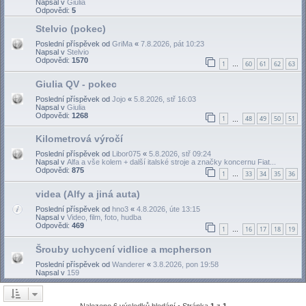
Napsal v
Giulia
Odpovědi:
5
Stelvio (pokec)
Poslední příspěvek od
GriMa
«
7.8.2026, pát 10:23
Napsal v
Stelvio
Odpovědi:
1570
1
60
61
62
63
…
Giulia QV - pokec
Poslední příspěvek od
Jojo
«
5.8.2026, stř 16:03
Napsal v
Giulia
Odpovědi:
1268
1
48
49
50
51
…
Kilometrová výročí
Poslední příspěvek od
Libor075
«
5.8.2026, stř 09:24
Napsal v
Alfa a vše kolem + další italské stroje a značky koncernu Fiat...
Odpovědi:
875
1
33
34
35
36
…
videa (Alfy a jiná auta)
Poslední příspěvek od
hno3
«
4.8.2026, úte 13:15
Napsal v
Video, film, foto, hudba
Odpovědi:
469
1
16
17
18
19
…
Šrouby uchycení vidlice a mcpherson
Poslední příspěvek od
Wanderer
«
3.8.2026, pon 19:58
Napsal v
159
Nalezeno 6 výsledků hledání • Stránka
1
z
1