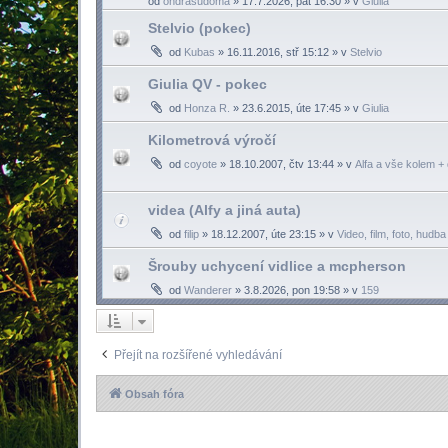
od
ondrasudoma
»
17.7.2026, pát 16:30
» v
Giulia
Stelvio (pokec)
od
Kubas
»
16.11.2016, stř 15:12
» v
Stelvio
Giulia QV - pokec
od
Honza R.
»
23.6.2015, úte 17:45
» v
Giulia
Kilometrová výročí
od
coyote
»
18.10.2007, čtv 13:44
» v
Alfa a vše kolem + 
videa (Alfy a jiná auta)
od
filip
»
18.12.2007, úte 23:15
» v
Video, film, foto, hudba
Šrouby uchycení vidlice a mcpherson
od
Wanderer
»
3.8.2026, pon 19:58
» v
159
Přejít na rozšířené vyhledávání
Obsah fóra