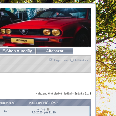
E-Shop Autodíly
Alfabazar
Registrovat
Přihlásit se
Nalezeno 6 výsledků hledání • Stránka
1
z
1
ZOBRAZENÍ
POSLEDNÍ PŘÍSPĚVEK
od
Jojo
472
7.8.2026, pát 21:20