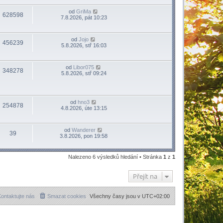
od
GriMa
628598
7.8.2026, pát 10:23
od
Jojo
456239
5.8.2026, stř 16:03
od
Libor075
348278
5.8.2026, stř 09:24
od
hno3
254878
4.8.2026, úte 13:15
od
Wanderer
39
3.8.2026, pon 19:58
Nalezeno 6 výsledků hledání • Stránka
1
z
1
Přejít na
ontaktujte nás
Smazat cookies
Všechny časy jsou v
UTC+02:00