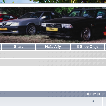
Srazy
Naše Alfy
E-Shop Oleje
ODPOVĚDI
5