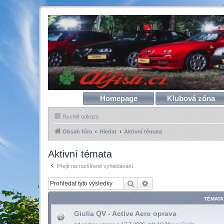
Homepage
Klubová zóna
Rychlé odkazy
Obsah fóra
Hledat
Aktivní témata
Aktivní témata
Přejít na rozšířené vyhledávání
Hledat
Pokročilé hledání
TÉMATA
Giulia QV - Active Aero oprava