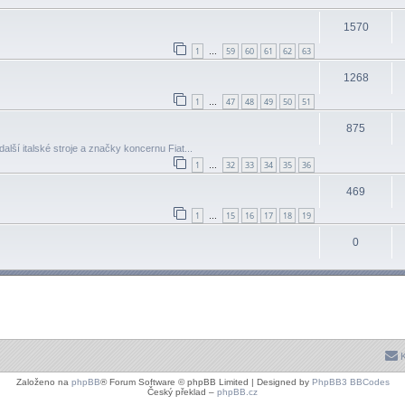
1570
1
59
60
61
62
63
…
1268
1
47
48
49
50
51
…
875
další italské stroje a značky koncernu Fiat...
1
32
33
34
35
36
…
469
1
15
16
17
18
19
…
0
K
Založeno na
phpBB
® Forum Software © phpBB Limited | Designed by
PhpBB3 BBCodes
Český překlad –
phpBB.cz