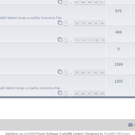
1
47
48
49
50
51
…
875
další italské stroje a značky koncernu Fiat...
1
32
33
34
35
36
…
469
1
15
16
17
18
19
…
0
1569
1
59
60
61
62
63
…
1202
alší italské stroje a značky koncernu Fiat...
1
45
46
47
48
49
…
K
Založeno na
phpBB
® Forum Software © phpBB Limited | Designed by
PhpBB3 BBCodes