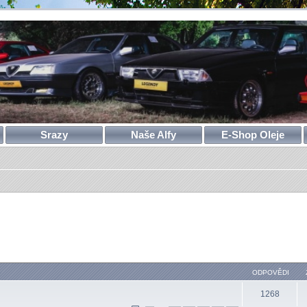
Srazy
Naše Alfy
E-Shop Oleje
ODPOVĚDI
1268