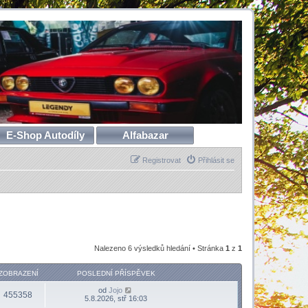
E-Shop Autodíly
Alfabazar
Registrovat
Přihlásit se
Nalezeno 6 výsledků hledání • Stránka
1
z
1
ZOBRAZENÍ
POSLEDNÍ PŘÍSPĚVEK
od
Jojo
455358
5.8.2026, stř 16:03