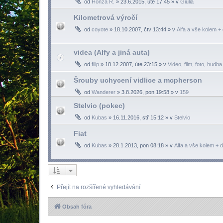
od
Honza R.
»
23.6.2015, úte 17:45
» v
Giulia
Kilometrová výročí
od
coyote
»
18.10.2007, čtv 13:44
» v
Alfa a vše kolem + 
videa (Alfy a jiná auta)
od
filip
»
18.12.2007, úte 23:15
» v
Video, film, foto, hudba
Šrouby uchycení vidlice a mcpherson
od
Wanderer
»
3.8.2026, pon 19:58
» v
159
Stelvio (pokec)
od
Kubas
»
16.11.2016, stř 15:12
» v
Stelvio
Fiat
od
Kubas
»
28.1.2013, pon 08:18
» v
Alfa a vše kolem + d
Přejít na rozšířené vyhledávání
Obsah fóra