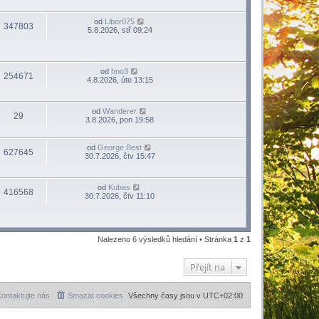
od
Libor075
347803
5.8.2026, stř 09:24
od
hno3
254671
4.8.2026, úte 13:15
od
Wanderer
29
3.8.2026, pon 19:58
od
George Best
627645
30.7.2026, čtv 15:47
od
Kubas
416568
30.7.2026, čtv 11:10
Nalezeno 6 výsledků hledání • Stránka
1
z
1
Přejít na
ontaktujte nás
Smazat cookies
Všechny časy jsou v
UTC+02:00