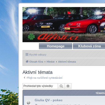
Homepage
Klubová zóna
Rychlé odkazy
Obsah fóra
Hledat
Aktivní témata
Aktivní témata
Přejít na rozšířené vyhledávání
Hledat
Pokročilé hledání
TÉMATA
Giulia QV - pokec