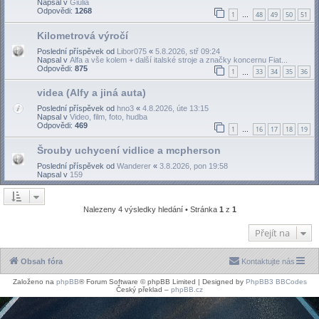
Napsal v
Giulia
Odpovědi:
1268
1
48
49
50
51
…
Kilometrová výročí
Poslední příspěvek od
Libor075
«
5.8.2026, stř 09:24
Napsal v
Alfa a vše kolem + další italské stroje a značky koncernu Fiat...
Odpovědi:
875
1
33
34
35
36
…
videa (Alfy a jiná auta)
Poslední příspěvek od
hno3
«
4.8.2026, úte 13:15
Napsal v
Video, film, foto, hudba
Odpovědi:
469
1
16
17
18
19
…
Šrouby uchycení vidlice a mcpherson
Poslední příspěvek od
Wanderer
«
3.8.2026, pon 19:58
Napsal v
159
Nalezeny 4 výsledky hledání • Stránka
1
z
1
Přejít na
Obsah fóra
Kontaktujte nás
Založeno na
phpBB
® Forum Software © phpBB Limited | Designed by
PhpBB3 BBCodes
Český překlad –
phpBB.cz