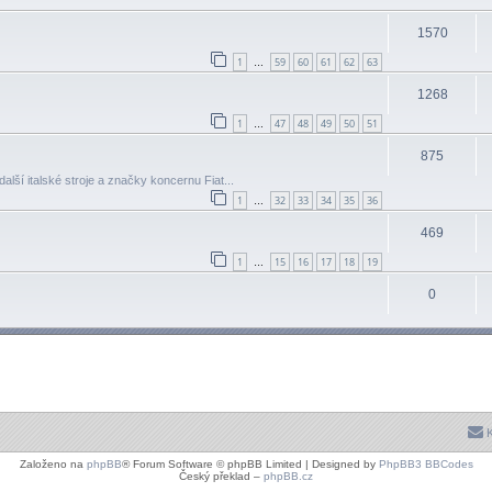
1570
1
59
60
61
62
63
…
1268
1
47
48
49
50
51
…
875
další italské stroje a značky koncernu Fiat...
1
32
33
34
35
36
…
469
1
15
16
17
18
19
…
0
K
Založeno na
phpBB
® Forum Software © phpBB Limited | Designed by
PhpBB3 BBCodes
Český překlad –
phpBB.cz