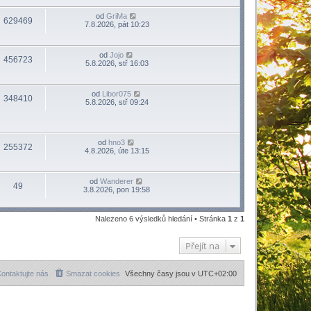
od
GriMa
629469
7.8.2026, pát 10:23
od
Jojo
456723
5.8.2026, stř 16:03
od
Libor075
348410
5.8.2026, stř 09:24
od
hno3
255372
4.8.2026, úte 13:15
od
Wanderer
49
3.8.2026, pon 19:58
Nalezeno 6 výsledků hledání • Stránka
1
z
1
Přejít na
ontaktujte nás
Smazat cookies
Všechny časy jsou v
UTC+02:00