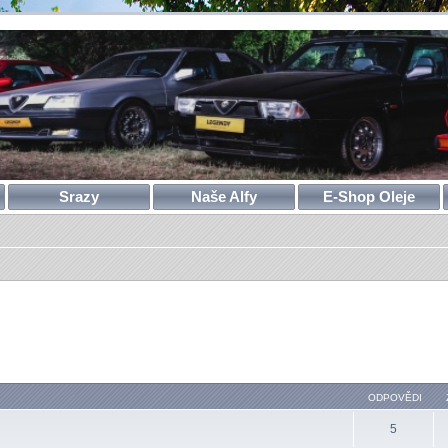
Srazy
Naše Alfy
E-Shop Oleje
ODPOVĚDI
5