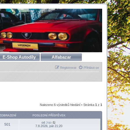
E-Shop Autodíly
Alfabazar
Registrovat
Přihlásit se
Nalezeno 6 výsledků hledání • Stránka
1
z
1
ZOBRAZENÍ
POSLEDNÍ PŘÍSPĚVEK
od
Jojo
501
7.8.2026, pát 21:20