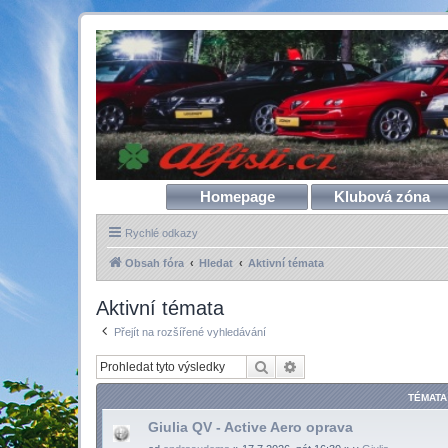
Homepage
Klubová zóna
Rychlé odkazy
Obsah fóra
Hledat
Aktivní témata
Aktivní témata
Přejít na rozšířené vyhledávání
Hledat
Pokročilé hledání
TÉMATA
Giulia QV - Active Aero oprava