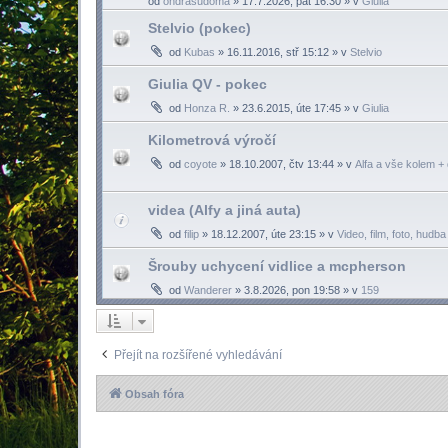
od
ondrasudoma
»
17.7.2026, pát 16:30
» v
Giulia
Stelvio (pokec)
od
Kubas
»
16.11.2016, stř 15:12
» v
Stelvio
Giulia QV - pokec
od
Honza R.
»
23.6.2015, úte 17:45
» v
Giulia
Kilometrová výročí
od
coyote
»
18.10.2007, čtv 13:44
» v
Alfa a vše kolem + 
videa (Alfy a jiná auta)
od
filip
»
18.12.2007, úte 23:15
» v
Video, film, foto, hudba
Šrouby uchycení vidlice a mcpherson
od
Wanderer
»
3.8.2026, pon 19:58
» v
159
Přejít na rozšířené vyhledávání
Obsah fóra