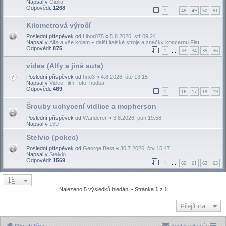
Napsal v
Giulia
Odpovědi:
1268
1
48
49
50
51
…
Kilometrová výročí
Poslední příspěvek od
Libor075
«
5.8.2026, stř 09:24
Napsal v
Alfa a vše kolem + další italské stroje a značky koncernu Fiat...
Odpovědi:
875
1
33
34
35
36
…
videa (Alfy a jiná auta)
Poslední příspěvek od
hno3
«
4.8.2026, úte 13:15
Napsal v
Video, film, foto, hudba
Odpovědi:
469
1
16
17
18
19
…
Šrouby uchycení vidlice a mcpherson
Poslední příspěvek od
Wanderer
«
3.8.2026, pon 19:58
Napsal v
159
Stelvio (pokec)
Poslední příspěvek od
George Best
«
30.7.2026, čtv 15:47
Napsal v
Stelvio
Odpovědi:
1569
1
60
61
62
63
…
Nalezeno 5 výsledků hledání • Stránka
1
z
1
Přejít na
Obsah fóra
Kontaktujte nás