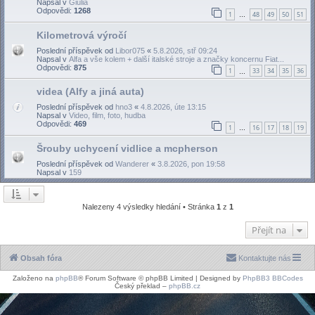
Napsal v
Giulia
Odpovědi:
1268
1
48
49
50
51
…
Kilometrová výročí
Poslední příspěvek od
Libor075
«
5.8.2026, stř 09:24
Napsal v
Alfa a vše kolem + další italské stroje a značky koncernu Fiat...
Odpovědi:
875
1
33
34
35
36
…
videa (Alfy a jiná auta)
Poslední příspěvek od
hno3
«
4.8.2026, úte 13:15
Napsal v
Video, film, foto, hudba
Odpovědi:
469
1
16
17
18
19
…
Šrouby uchycení vidlice a mcpherson
Poslední příspěvek od
Wanderer
«
3.8.2026, pon 19:58
Napsal v
159
Nalezeny 4 výsledky hledání • Stránka
1
z
1
Přejít na
Obsah fóra
Kontaktujte nás
Založeno na
phpBB
® Forum Software © phpBB Limited | Designed by
PhpBB3 BBCodes
Český překlad –
phpBB.cz