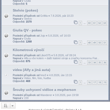
Napsal v
Giulia
Odpovědi:
5
Stelvio (pokec)
Poslední příspěvek od
GriMa
«
7.8.2026, pát 10:23
Napsal v
Stelvio
Odpovědi:
1570
1
60
61
62
63
…
Giulia QV - pokec
Poslední příspěvek od
Jojo
«
5.8.2026, stř 16:03
Napsal v
Giulia
Odpovědi:
1268
1
48
49
50
51
…
Kilometrová výročí
Poslední příspěvek od
Libor075
«
5.8.2026, stř 09:24
Napsal v
Alfa a vše kolem + další italské stroje a značky koncernu Fiat...
Odpovědi:
875
1
33
34
35
36
…
videa (Alfy a jiná auta)
Poslední příspěvek od
hno3
«
4.8.2026, úte 13:15
Napsal v
Video, film, foto, hudba
Odpovědi:
469
1
16
17
18
19
…
Šrouby uchycení vidlice a mcpherson
Poslední příspěvek od
Wanderer
«
3.8.2026, pon 19:58
Napsal v
159
Nalezeno 6 výsledků hledání • Stránka
1
z
1