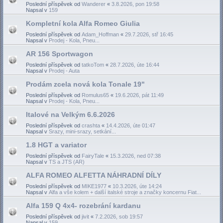
Poslední příspěvek od
Wanderer
«
3.8.2026, pon 19:58
Napsal v
159
Kompletní kola Alfa Romeo Giulia
Poslední příspěvek od
Adam_Hoffman
«
29.7.2026, stř 16:45
Napsal v
Prodej - Kola, Pneu...
AR 156 Sportwagon
Poslední příspěvek od
tatkoTom
«
28.7.2026, úte 16:44
Napsal v
Prodej - Auta
Prodám zcela nová kola Tonale 19"
Poslední příspěvek od
Romulus65
«
19.6.2026, pát 11:49
Napsal v
Prodej - Kola, Pneu...
Italové na Velkým 6.6.2026
Poslední příspěvek od
crashta
«
14.4.2026, úte 01:47
Napsal v
Srazy, mini-srazy, setkání...
1.8 HGT a variator
Poslední příspěvek od
FairyTale
«
15.3.2026, ned 07:38
Napsal v
TS a JTS (AR)
ALFA ROMEO ALFETTA NÁHRADNÍ DÍLY
Poslední příspěvek od
MIKE1977
«
10.3.2026, úte 14:24
Napsal v
Alfa a vše kolem + další italské stroje a značky koncernu Fiat...
Alfa 159 Q 4x4- rozebrání kardanu
Poslední příspěvek od
jivit
«
7.2.2026, sob 19:57
Napsal v
159