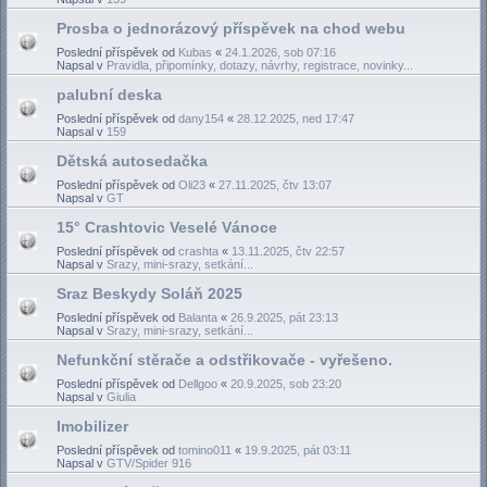
Prosba o jednorázový příspěvek na chod webu
Poslední příspěvek od
Kubas
«
24.1.2026, sob 07:16
Napsal v
Pravidla, připomínky, dotazy, návrhy, registrace, novinky...
palubní deska
Poslední příspěvek od
dany154
«
28.12.2025, ned 17:47
Napsal v
159
Dětská autosedačka
Poslední příspěvek od
Oli23
«
27.11.2025, čtv 13:07
Napsal v
GT
15° Crashtovic Veselé Vánoce
Poslední příspěvek od
crashta
«
13.11.2025, čtv 22:57
Napsal v
Srazy, mini-srazy, setkání...
Sraz Beskydy Soláň 2025
Poslední příspěvek od
Balanta
«
26.9.2025, pát 23:13
Napsal v
Srazy, mini-srazy, setkání...
Nefunkční stěrače a odstřikovače - vyřešeno.
Poslední příspěvek od
Dellgoo
«
20.9.2025, sob 23:20
Napsal v
Giulia
Imobilizer
Poslední příspěvek od
tomino011
«
19.9.2025, pát 03:11
Napsal v
GTV/Spider 916