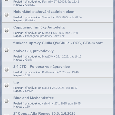
Poslední příspěvek od
Ferrari
«
27.5.2025, úte 16:42
Napsal v
Giulietta
Nefunkční stahování zadních oken.
Poslední příspěvek od
Venca.P
«
10.5.2025, sob 20:54
Napsal v
Giulietta
Cappucino hrníčky Autodelta
Poslední příspěvek od
Kubas
«
5.5.2025, pon 21:39
Napsal v
Propagační předměty - Alfisti.cz
funkcne upravy Giulia QV/Giulia - OCC, GTA-m soft
podvozku, prevodovky
Poslední příspěvek od
MatejQV
«
25.4.2025, pát 16:12
Napsal v
Giulia
2.4 JTD - Poloosa vs nápravnice
Poslední příspěvek od
Bodhan
«
8.4.2025, úte 19:46
Napsal v
156
Egr
Poslední příspěvek od
Maxa
«
25.2.2025, úte 18:17
Napsal v
Stelvio
Blue and Me/handsfree
Poslední příspěvek od
velickin
«
27.1.2025, pon 19:45
Napsal v
159
2° Coppa Alfa Romeo 30.5.-1.6.2025