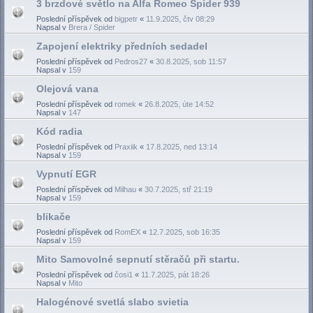
3 brzdové světlo na Alfa Romeo Spider 939
Poslední příspěvek od
bigpetr
«
11.9.2025, čtv 08:29
Napsal v
Brera / Spider
Zapojení elektriky předních sedadel
Poslední příspěvek od
Pedros27
«
30.8.2025, sob 11:57
Napsal v
159
Olejová vana
Poslední příspěvek od
romek
«
26.8.2025, úte 14:52
Napsal v
147
Kód radia
Poslední příspěvek od
Praxiik
«
17.8.2025, ned 13:14
Napsal v
159
Vypnutí EGR
Poslední příspěvek od
Milhau
«
30.7.2025, stř 21:19
Napsal v
159
blikače
Poslední příspěvek od
RomEX
«
12.7.2025, sob 16:35
Napsal v
159
Mito Samovolné sepnutí stěračů při startu.
Poslední příspěvek od
čosi1
«
11.7.2025, pát 18:26
Napsal v
Mito
Halogénové svetlá slabo svietia