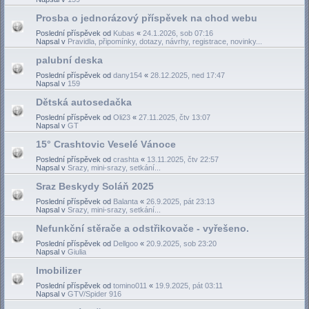
Prosba o jednorázový příspěvek na chod webu
Poslední příspěvek od
Kubas
«
24.1.2026, sob 07:16
Napsal v
Pravidla, připomínky, dotazy, návrhy, registrace, novinky...
palubní deska
Poslední příspěvek od
dany154
«
28.12.2025, ned 17:47
Napsal v
159
Dětská autosedačka
Poslední příspěvek od
Oli23
«
27.11.2025, čtv 13:07
Napsal v
GT
15° Crashtovic Veselé Vánoce
Poslední příspěvek od
crashta
«
13.11.2025, čtv 22:57
Napsal v
Srazy, mini-srazy, setkání...
Sraz Beskydy Soláň 2025
Poslední příspěvek od
Balanta
«
26.9.2025, pát 23:13
Napsal v
Srazy, mini-srazy, setkání...
Nefunkční stěrače a odstřikovače - vyřešeno.
Poslední příspěvek od
Dellgoo
«
20.9.2025, sob 23:20
Napsal v
Giulia
Imobilizer
Poslední příspěvek od
tomino011
«
19.9.2025, pát 03:11
Napsal v
GTV/Spider 916