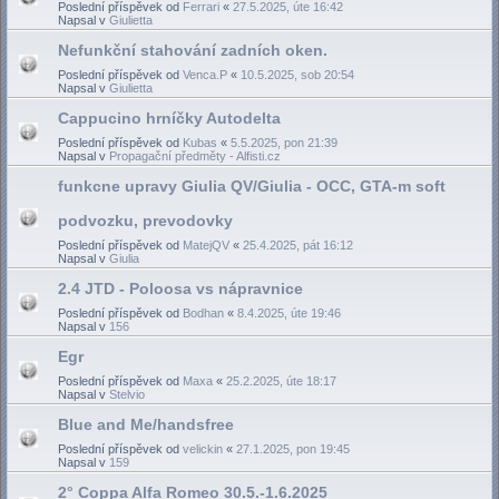
Poslední příspěvek od
Ferrari
«
27.5.2025, úte 16:42
Napsal v
Giulietta
Nefunkční stahování zadních oken.
Poslední příspěvek od
Venca.P
«
10.5.2025, sob 20:54
Napsal v
Giulietta
Cappucino hrníčky Autodelta
Poslední příspěvek od
Kubas
«
5.5.2025, pon 21:39
Napsal v
Propagační předměty - Alfisti.cz
funkcne upravy Giulia QV/Giulia - OCC, GTA-m soft
podvozku, prevodovky
Poslední příspěvek od
MatejQV
«
25.4.2025, pát 16:12
Napsal v
Giulia
2.4 JTD - Poloosa vs nápravnice
Poslední příspěvek od
Bodhan
«
8.4.2025, úte 19:46
Napsal v
156
Egr
Poslední příspěvek od
Maxa
«
25.2.2025, úte 18:17
Napsal v
Stelvio
Blue and Me/handsfree
Poslední příspěvek od
velickin
«
27.1.2025, pon 19:45
Napsal v
159
2° Coppa Alfa Romeo 30.5.-1.6.2025