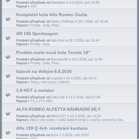
Poslední příspěvek od
Wanderer
«
3.8.2026, pon 19:58
Napsal v
159
Kompletní kola Alfa Romeo Giulia
Poslední příspěvek od
Adam_Hoffman
«
29.7.2026, stř 16:45
Napsal v
Prodej - Kola, Pneu...
AR 156 Sportwagon
Poslední příspěvek od
tatkoTom
«
28.7.2026, úte 16:44
Napsal v
Prodej - Auta
Prodám zcela nová kola Tonale 19"
Poslední příspěvek od
Romulus65
«
19.6.2026, pát 11:49
Napsal v
Prodej - Kola, Pneu...
Italové na Velkým 6.6.2026
Poslední příspěvek od
crashta
«
14.4.2026, úte 01:47
Napsal v
Srazy, mini-srazy, setkání...
1.8 HGT a variator
Poslední příspěvek od
FairyTale
«
15.3.2026, ned 07:38
Napsal v
TS a JTS (AR)
ALFA ROMEO ALFETTA NÁHRADNÍ DÍLY
Poslední příspěvek od
MIKE1977
«
10.3.2026, úte 14:24
Napsal v
Alfa a vše kolem + další italské stroje a značky koncernu Fiat...
Alfa 159 Q 4x4- rozebrání kardanu
Poslední příspěvek od
jivit
«
7.2.2026, sob 19:57
Napsal v
159