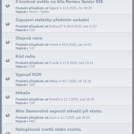
3 brzdové světlo na Alfa Romeo Spider 939
Poslední příspěvek od
bigpetr
«
11.9.2025, čtv 08:29
Napsal v
Brera / Spider
Zapojení elektriky předních sedadel
Poslední příspěvek od
Pedros27
«
30.8.2025, sob 11:57
Napsal v
159
Olejová vana
Poslední příspěvek od
romek
«
26.8.2025, úte 14:52
Napsal v
147
Kód radia
Poslední příspěvek od
Praxiik
«
17.8.2025, ned 13:14
Napsal v
159
Vypnutí EGR
Poslední příspěvek od
Milhau
«
30.7.2025, stř 21:19
Napsal v
159
blikače
Poslední příspěvek od
RomEX
«
12.7.2025, sob 16:35
Napsal v
159
Mito Samovolné sepnutí stěračů při startu.
Poslední příspěvek od
čosi1
«
11.7.2025, pát 18:26
Napsal v
Mito
Halogénové svetlá slabo svietia