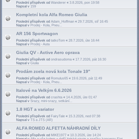
Poslední příspěvek od
Wanderer
«
3.8.2026, pon 19:58
Napsal v
159
Kompletní kola Alfa Romeo Giulia
Poslední příspěvek od
Adam_Hoffman
«
29.7.2026, stř 16:45
Napsal v
Prodej - Kola, Pneu...
AR 156 Sportwagon
Poslední příspěvek od
tatkoTom
«
28.7.2026, úte 16:44
Napsal v
Prodej - Auta
Giulia QV - Active Aero oprava
Poslední příspěvek od
ondrasudoma
«
17.7.2026, pát 16:30
Napsal v
Giulia
Prodám zcela nová kola Tonale 19"
Poslední příspěvek od
Romulus65
«
19.6.2026, pát 11:49
Napsal v
Prodej - Kola, Pneu...
Italové na Velkým 6.6.2026
Poslední příspěvek od
crashta
«
14.4.2026, úte 01:47
Napsal v
Srazy, mini-srazy, setkání...
1.8 HGT a variator
Poslední příspěvek od
FairyTale
«
15.3.2026, ned 07:38
Napsal v
TS a JTS (AR)
ALFA ROMEO ALFETTA NÁHRADNÍ DÍLY
Poslední příspěvek od
MIKE1977
«
10.3.2026, úte 14:24
Napsal v
Alfa a vše kolem + další italské stroje a značky koncernu Fiat...