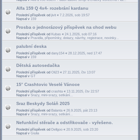
Alfa 159 Q 4x4- rozebrání kardanu
Poslední příspěvek od
jivit
«
7.2.2026, sob 19:57
Napsal v
159
Prosba o jednorázový příspěvek na chod webu
Poslední příspěvek od
Kubas
«
24.1.2026, sob 07:16
Napsal v
Pravidla, připomínky, dotazy, návrhy, registrace, novinky...
palubní deska
Poslední příspěvek od
dany154
«
28.12.2025, ned 17:47
Napsal v
159
Dětská autosedačka
Poslední příspěvek od
Oli23
«
27.11.2025, čtv 13:07
Napsal v
GT
15° Crashtovic Veselé Vánoce
Poslední příspěvek od
crashta
«
13.11.2025, čtv 22:57
Napsal v
Srazy, mini-srazy, setkání...
Sraz Beskydy Soláň 2025
Poslední příspěvek od
Balanta
«
26.9.2025, pát 23:13
Napsal v
Srazy, mini-srazy, setkání...
Nefunkční stěrače a odstřikovače - vyřešeno.
Poslední příspěvek od
Dellgoo
«
20.9.2025, sob 23:20
Napsal v
Giulia