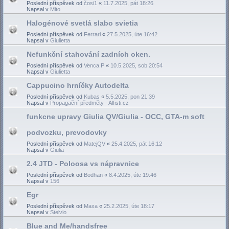
Poslední příspěvek od
čosi1
«
11.7.2025, pát 18:26
Napsal v
Mito
Halogénové svetlá slabo svietia
Poslední příspěvek od
Ferrari
«
27.5.2025, úte 16:42
Napsal v
Giulietta
Nefunkční stahování zadních oken.
Poslední příspěvek od
Venca.P
«
10.5.2025, sob 20:54
Napsal v
Giulietta
Cappucino hrníčky Autodelta
Poslední příspěvek od
Kubas
«
5.5.2025, pon 21:39
Napsal v
Propagační předměty - Alfisti.cz
funkcne upravy Giulia QV/Giulia - OCC, GTA-m soft
podvozku, prevodovky
Poslední příspěvek od
MatejQV
«
25.4.2025, pát 16:12
Napsal v
Giulia
2.4 JTD - Poloosa vs nápravnice
Poslední příspěvek od
Bodhan
«
8.4.2025, úte 19:46
Napsal v
156
Egr
Poslední příspěvek od
Maxa
«
25.2.2025, úte 18:17
Napsal v
Stelvio
Blue and Me/handsfree