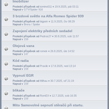
Imobilizer
Poslední příspěvek od
tomino011
«
19.9.2025, pát 03:11
Napsal v
GTV/Spider 916
3 brzdové světlo na Alfa Romeo Spider 939
Poslední příspěvek od
bigpetr
«
11.9.2025, čtv 08:29
Napsal v
Brera / Spider
Zapojení elektriky předních sedadel
Poslední příspěvek od
Pedros27
«
30.8.2025, sob 11:57
Napsal v
159
Olejová vana
Poslední příspěvek od
romek
«
26.8.2025, úte 14:52
Napsal v
147
Kód radia
Poslední příspěvek od
Praxiik
«
17.8.2025, ned 13:14
Napsal v
159
Vypnutí EGR
Poslední příspěvek od
Milhau
«
30.7.2025, stř 21:19
Napsal v
159
blikače
Poslední příspěvek od
RomEX
«
12.7.2025, sob 16:35
Napsal v
159
Mito Samovolné sepnutí stěračů při startu.