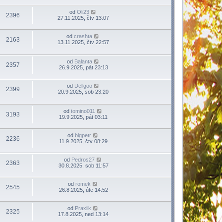
od
Oli23
2396
27.11.2025, čtv 13:07
od
crashta
2163
13.11.2025, čtv 22:57
od
Balanta
2357
26.9.2025, pát 23:13
od
Dellgoo
2399
20.9.2025, sob 23:20
od
tomino011
3193
19.9.2025, pát 03:11
od
bigpetr
2236
11.9.2025, čtv 08:29
od
Pedros27
2363
30.8.2025, sob 11:57
od
romek
2545
26.8.2025, úte 14:52
od
Praxiik
2325
17.8.2025, ned 13:14