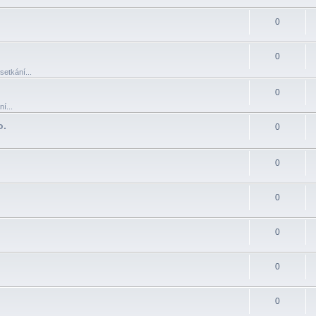
0
0
setkání...
0
í...
o.
0
0
0
0
0
0