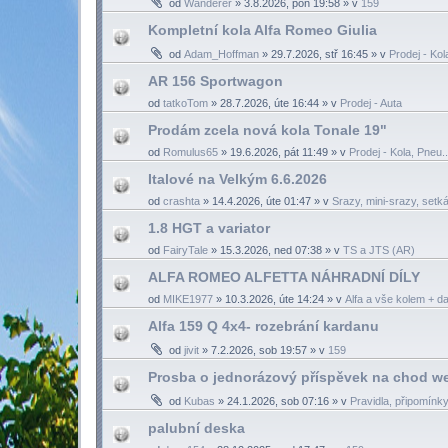
od
Wanderer
»
3.8.2026, pon 19:58
» v
159
Kompletní kola Alfa Romeo Giulia
od
Adam_Hoffman
»
29.7.2026, stř 16:45
» v
Prodej - Kol
AR 156 Sportwagon
od
tatkoTom
»
28.7.2026, úte 16:44
» v
Prodej - Auta
Prodám zcela nová kola Tonale 19"
od
Romulus65
»
19.6.2026, pát 11:49
» v
Prodej - Kola, Pneu..
Italové na Velkým 6.6.2026
od
crashta
»
14.4.2026, úte 01:47
» v
Srazy, mini-srazy, setká
1.8 HGT a variator
od
FairyTale
»
15.3.2026, ned 07:38
» v
TS a JTS (AR)
ALFA ROMEO ALFETTA NÁHRADNÍ DÍLY
od
MIKE1977
»
10.3.2026, úte 14:24
» v
Alfa a vše kolem + da
Alfa 159 Q 4x4- rozebrání kardanu
od
jivit
»
7.2.2026, sob 19:57
» v
159
Prosba o jednorázový příspěvek na chod w
od
Kubas
»
24.1.2026, sob 07:16
» v
Pravidla, připomínky
palubní deska