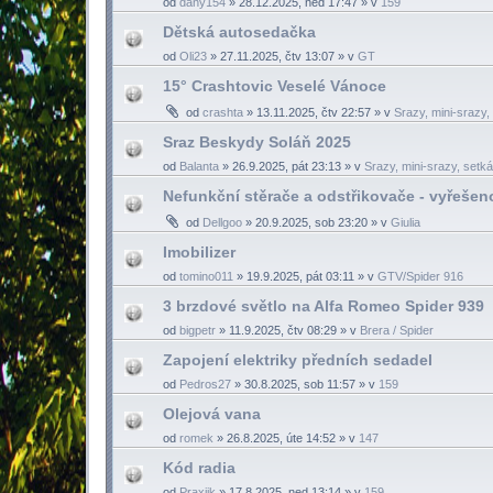
od
dany154
»
28.12.2025, ned 17:47
» v
159
Dětská autosedačka
od
Oli23
»
27.11.2025, čtv 13:07
» v
GT
15° Crashtovic Veselé Vánoce
od
crashta
»
13.11.2025, čtv 22:57
» v
Srazy, mini-srazy, 
Sraz Beskydy Soláň 2025
od
Balanta
»
26.9.2025, pát 23:13
» v
Srazy, mini-srazy, setkán
Nefunkční stěrače a odstřikovače - vyřešen
od
Dellgoo
»
20.9.2025, sob 23:20
» v
Giulia
Imobilizer
od
tomino011
»
19.9.2025, pát 03:11
» v
GTV/Spider 916
3 brzdové světlo na Alfa Romeo Spider 939
od
bigpetr
»
11.9.2025, čtv 08:29
» v
Brera / Spider
Zapojení elektriky předních sedadel
od
Pedros27
»
30.8.2025, sob 11:57
» v
159
Olejová vana
od
romek
»
26.8.2025, úte 14:52
» v
147
Kód radia
od
Praxiik
»
17.8.2025, ned 13:14
» v
159