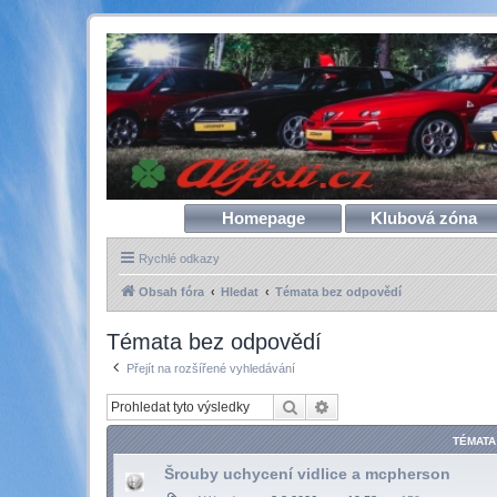
Homepage
Klubová zóna
Rychlé odkazy
Obsah fóra
Hledat
Témata bez odpovědí
Témata bez odpovědí
Přejít na rozšířené vyhledávání
Hledat
Pokročilé hledání
TÉMATA
Šrouby uchycení vidlice a mcpherson