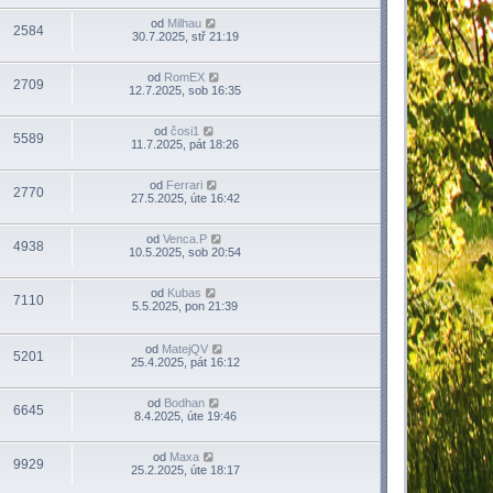
od
Milhau
2584
30.7.2025, stř 21:19
od
RomEX
2709
12.7.2025, sob 16:35
od
čosi1
5589
11.7.2025, pát 18:26
od
Ferrari
2770
27.5.2025, úte 16:42
od
Venca.P
4938
10.5.2025, sob 20:54
od
Kubas
7110
5.5.2025, pon 21:39
od
MatejQV
5201
25.4.2025, pát 16:12
od
Bodhan
6645
8.4.2025, úte 19:46
od
Maxa
9929
25.2.2025, úte 18:17