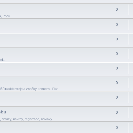
0
a, Pneu...
0
0
.
0
ní...
0
0
lší italské stroje a značky koncernu Fiat...
0
ebu
0
, dotazy, návrhy, registrace, novinky...
0