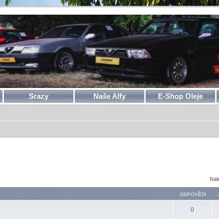
Srazy
Naše Alfy
E-Shop Oleje
Nal
ODPOVĚDI
0