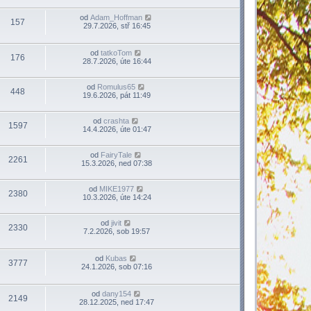
od
Adam_Hoffman
157
29.7.2026, stř 16:45
od
tatkoTom
176
28.7.2026, úte 16:44
od
Romulus65
448
19.6.2026, pát 11:49
od
crashta
1597
14.4.2026, úte 01:47
od
FairyTale
2261
15.3.2026, ned 07:38
od
MIKE1977
2380
10.3.2026, úte 14:24
od
jivit
2330
7.2.2026, sob 19:57
od
Kubas
3777
24.1.2026, sob 07:16
od
dany154
2149
28.12.2025, ned 17:47