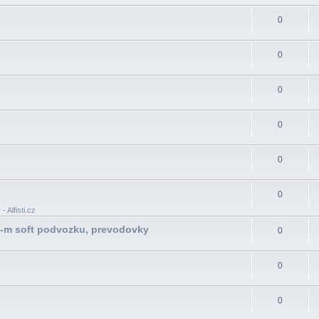
0
0
0
0
0
0
 Alfisti.cz
A-m soft podvozku, prevodovky
0
0
0