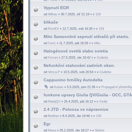
Vypnutí EGR
od
Milhau
»
30.7.2025, stř 21:19
» v
159
blikače
od
RomEX
»
12.7.2025, sob 16:35
» v
159
Mito Samovolné sepnutí stěračů při startu.
od
čosi1
»
11.7.2025, pát 18:26
» v
Mito
Halogénové svetlá slabo svietia
od
Ferrari
»
27.5.2025, úte 16:42
» v
Giulietta
Nefunkční stahování zadních oken.
od
Venca.P
»
10.5.2025, sob 20:54
» v
Giulietta
Cappucino hrníčky Autodelta
od
Kubas
»
5.5.2025, pon 21:39
» v
Propagační předměty -
funkcne upravy Giulia QV/Giulia - OCC, GT
od
MatejQV
»
25.4.2025, pát 16:12
» v
Giulia
2.4 JTD - Poloosa vs nápravnice
od
Bodhan
»
8.4.2025, úte 19:46
» v
156
Egr
od
Maxa
»
25.2.2025, úte 18:17
» v
Stelvio