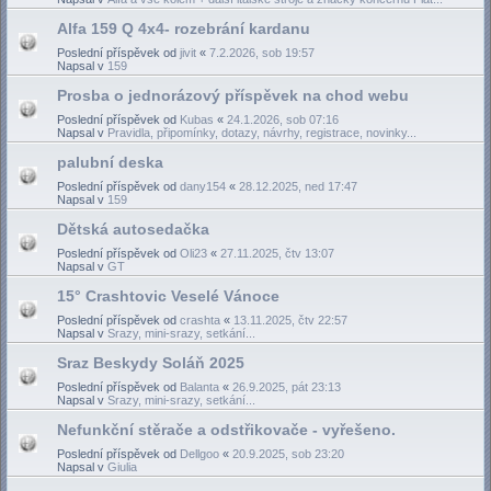
Alfa 159 Q 4x4- rozebrání kardanu
Poslední příspěvek od
jivit
«
7.2.2026, sob 19:57
Napsal v
159
Prosba o jednorázový příspěvek na chod webu
Poslední příspěvek od
Kubas
«
24.1.2026, sob 07:16
Napsal v
Pravidla, připomínky, dotazy, návrhy, registrace, novinky...
palubní deska
Poslední příspěvek od
dany154
«
28.12.2025, ned 17:47
Napsal v
159
Dětská autosedačka
Poslední příspěvek od
Oli23
«
27.11.2025, čtv 13:07
Napsal v
GT
15° Crashtovic Veselé Vánoce
Poslední příspěvek od
crashta
«
13.11.2025, čtv 22:57
Napsal v
Srazy, mini-srazy, setkání...
Sraz Beskydy Soláň 2025
Poslední příspěvek od
Balanta
«
26.9.2025, pát 23:13
Napsal v
Srazy, mini-srazy, setkání...
Nefunkční stěrače a odstřikovače - vyřešeno.
Poslední příspěvek od
Dellgoo
«
20.9.2025, sob 23:20
Napsal v
Giulia