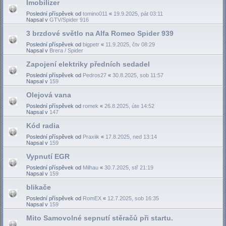
Imobilizer
Poslední příspěvek od
tomino011
«
19.9.2025, pát 03:11
Napsal v
GTV/Spider 916
3 brzdové světlo na Alfa Romeo Spider 939
Poslední příspěvek od
bigpetr
«
11.9.2025, čtv 08:29
Napsal v
Brera / Spider
Zapojení elektriky předních sedadel
Poslední příspěvek od
Pedros27
«
30.8.2025, sob 11:57
Napsal v
159
Olejová vana
Poslední příspěvek od
romek
«
26.8.2025, úte 14:52
Napsal v
147
Kód radia
Poslední příspěvek od
Praxiik
«
17.8.2025, ned 13:14
Napsal v
159
Vypnutí EGR
Poslední příspěvek od
Milhau
«
30.7.2025, stř 21:19
Napsal v
159
blikače
Poslední příspěvek od
RomEX
«
12.7.2025, sob 16:35
Napsal v
159
Mito Samovolné sepnutí stěračů při startu.