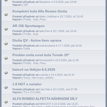
Poslední příspěvek od
Wanderer
«
3.8.2026, pon 19:58
Napsal v
159
Kompletní kola Alfa Romeo Giulia
Poslední příspěvek od
Adam_Hoffman
«
29.7.2026, stř 16:45
Napsal v
Prodej - Kola, Pneu...
AR 156 Sportwagon
Poslední příspěvek od
tatkoTom
«
28.7.2026, úte 16:44
Napsal v
Prodej - Auta
Giulia QV - Active Aero oprava
Poslední příspěvek od
ondrasudoma
«
17.7.2026, pát 16:30
Napsal v
Giulia
Prodám zcela nová kola Tonale 19"
Poslední příspěvek od
Romulus65
«
19.6.2026, pát 11:49
Napsal v
Prodej - Kola, Pneu...
Italové na Velkým 6.6.2026
Poslední příspěvek od
crashta
«
14.4.2026, úte 01:47
Napsal v
Srazy, mini-srazy, setkání...
1.8 HGT a variator
Poslední příspěvek od
FairyTale
«
15.3.2026, ned 07:38
Napsal v
TS a JTS (AR)
ALFA ROMEO ALFETTA NÁHRADNÍ DÍLY
Poslední příspěvek od
MIKE1977
«
10.3.2026, úte 14:24
Napsal v
Alfa a vše kolem + další italské stroje a značky koncernu Fiat...