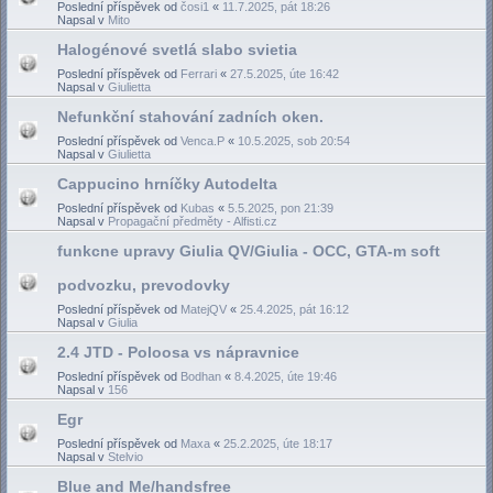
Poslední příspěvek od
čosi1
«
11.7.2025, pát 18:26
Napsal v
Mito
Halogénové svetlá slabo svietia
Poslední příspěvek od
Ferrari
«
27.5.2025, úte 16:42
Napsal v
Giulietta
Nefunkční stahování zadních oken.
Poslední příspěvek od
Venca.P
«
10.5.2025, sob 20:54
Napsal v
Giulietta
Cappucino hrníčky Autodelta
Poslední příspěvek od
Kubas
«
5.5.2025, pon 21:39
Napsal v
Propagační předměty - Alfisti.cz
funkcne upravy Giulia QV/Giulia - OCC, GTA-m soft
podvozku, prevodovky
Poslední příspěvek od
MatejQV
«
25.4.2025, pát 16:12
Napsal v
Giulia
2.4 JTD - Poloosa vs nápravnice
Poslední příspěvek od
Bodhan
«
8.4.2025, úte 19:46
Napsal v
156
Egr
Poslední příspěvek od
Maxa
«
25.2.2025, úte 18:17
Napsal v
Stelvio
Blue and Me/handsfree