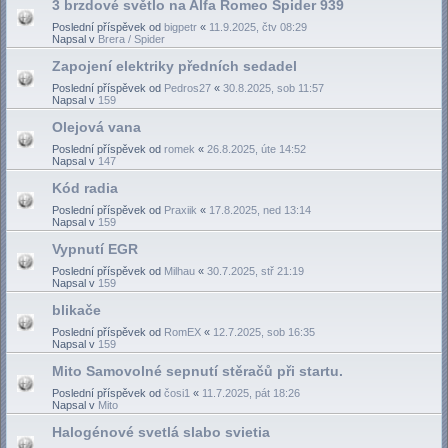
3 brzdové světlo na Alfa Romeo Spider 939
Poslední příspěvek od
bigpetr
«
11.9.2025, čtv 08:29
Napsal v
Brera / Spider
Zapojení elektriky předních sedadel
Poslední příspěvek od
Pedros27
«
30.8.2025, sob 11:57
Napsal v
159
Olejová vana
Poslední příspěvek od
romek
«
26.8.2025, úte 14:52
Napsal v
147
Kód radia
Poslední příspěvek od
Praxiik
«
17.8.2025, ned 13:14
Napsal v
159
Vypnutí EGR
Poslední příspěvek od
Milhau
«
30.7.2025, stř 21:19
Napsal v
159
blikače
Poslední příspěvek od
RomEX
«
12.7.2025, sob 16:35
Napsal v
159
Mito Samovolné sepnutí stěračů při startu.
Poslední příspěvek od
čosi1
«
11.7.2025, pát 18:26
Napsal v
Mito
Halogénové svetlá slabo svietia