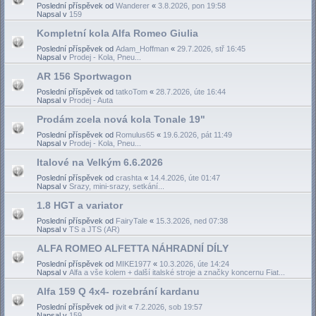
Poslední příspěvek od
Wanderer
«
3.8.2026, pon 19:58
Napsal v
159
Kompletní kola Alfa Romeo Giulia
Poslední příspěvek od
Adam_Hoffman
«
29.7.2026, stř 16:45
Napsal v
Prodej - Kola, Pneu...
AR 156 Sportwagon
Poslední příspěvek od
tatkoTom
«
28.7.2026, úte 16:44
Napsal v
Prodej - Auta
Prodám zcela nová kola Tonale 19"
Poslední příspěvek od
Romulus65
«
19.6.2026, pát 11:49
Napsal v
Prodej - Kola, Pneu...
Italové na Velkým 6.6.2026
Poslední příspěvek od
crashta
«
14.4.2026, úte 01:47
Napsal v
Srazy, mini-srazy, setkání...
1.8 HGT a variator
Poslední příspěvek od
FairyTale
«
15.3.2026, ned 07:38
Napsal v
TS a JTS (AR)
ALFA ROMEO ALFETTA NÁHRADNÍ DÍLY
Poslední příspěvek od
MIKE1977
«
10.3.2026, úte 14:24
Napsal v
Alfa a vše kolem + další italské stroje a značky koncernu Fiat...
Alfa 159 Q 4x4- rozebrání kardanu
Poslední příspěvek od
jivit
«
7.2.2026, sob 19:57
Napsal v
159