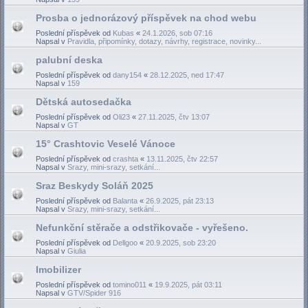
Prosba o jednorázový příspěvek na chod webu
Poslední příspěvek od
Kubas
«
24.1.2026, sob 07:16
Napsal v
Pravidla, připomínky, dotazy, návrhy, registrace, novinky...
palubní deska
Poslední příspěvek od
dany154
«
28.12.2025, ned 17:47
Napsal v
159
Dětská autosedačka
Poslední příspěvek od
Oli23
«
27.11.2025, čtv 13:07
Napsal v
GT
15° Crashtovic Veselé Vánoce
Poslední příspěvek od
crashta
«
13.11.2025, čtv 22:57
Napsal v
Srazy, mini-srazy, setkání...
Sraz Beskydy Soláň 2025
Poslední příspěvek od
Balanta
«
26.9.2025, pát 23:13
Napsal v
Srazy, mini-srazy, setkání...
Nefunkční stěrače a odstřikovače - vyřešeno.
Poslední příspěvek od
Dellgoo
«
20.9.2025, sob 23:20
Napsal v
Giulia
Imobilizer
Poslední příspěvek od
tomino011
«
19.9.2025, pát 03:11
Napsal v
GTV/Spider 916