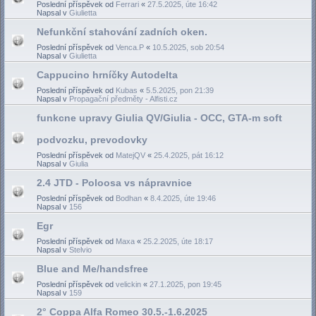
Poslední příspěvek od
Ferrari
«
27.5.2025, úte 16:42
Napsal v
Giulietta
Nefunkční stahování zadních oken.
Poslední příspěvek od
Venca.P
«
10.5.2025, sob 20:54
Napsal v
Giulietta
Cappucino hrníčky Autodelta
Poslední příspěvek od
Kubas
«
5.5.2025, pon 21:39
Napsal v
Propagační předměty - Alfisti.cz
funkcne upravy Giulia QV/Giulia - OCC, GTA-m soft
podvozku, prevodovky
Poslední příspěvek od
MatejQV
«
25.4.2025, pát 16:12
Napsal v
Giulia
2.4 JTD - Poloosa vs nápravnice
Poslední příspěvek od
Bodhan
«
8.4.2025, úte 19:46
Napsal v
156
Egr
Poslední příspěvek od
Maxa
«
25.2.2025, úte 18:17
Napsal v
Stelvio
Blue and Me/handsfree
Poslední příspěvek od
velickin
«
27.1.2025, pon 19:45
Napsal v
159
2° Coppa Alfa Romeo 30.5.-1.6.2025