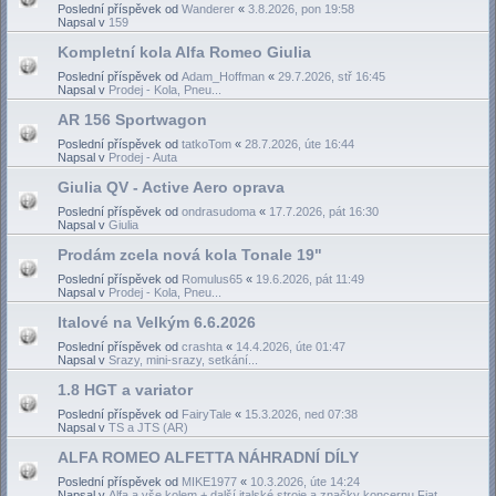
Poslední příspěvek od
Wanderer
«
3.8.2026, pon 19:58
Napsal v
159
Kompletní kola Alfa Romeo Giulia
Poslední příspěvek od
Adam_Hoffman
«
29.7.2026, stř 16:45
Napsal v
Prodej - Kola, Pneu...
AR 156 Sportwagon
Poslední příspěvek od
tatkoTom
«
28.7.2026, úte 16:44
Napsal v
Prodej - Auta
Giulia QV - Active Aero oprava
Poslední příspěvek od
ondrasudoma
«
17.7.2026, pát 16:30
Napsal v
Giulia
Prodám zcela nová kola Tonale 19"
Poslední příspěvek od
Romulus65
«
19.6.2026, pát 11:49
Napsal v
Prodej - Kola, Pneu...
Italové na Velkým 6.6.2026
Poslední příspěvek od
crashta
«
14.4.2026, úte 01:47
Napsal v
Srazy, mini-srazy, setkání...
1.8 HGT a variator
Poslední příspěvek od
FairyTale
«
15.3.2026, ned 07:38
Napsal v
TS a JTS (AR)
ALFA ROMEO ALFETTA NÁHRADNÍ DÍLY
Poslední příspěvek od
MIKE1977
«
10.3.2026, úte 14:24
Napsal v
Alfa a vše kolem + další italské stroje a značky koncernu Fiat...