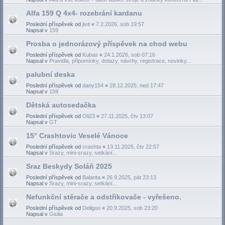
Alfa 159 Q 4x4- rozebrání kardanu
Poslední příspěvek od
jivit
«
7.2.2026, sob 19:57
Napsal v
159
Prosba o jednorázový příspěvek na chod webu
Poslední příspěvek od
Kubas
«
24.1.2026, sob 07:16
Napsal v
Pravidla, připomínky, dotazy, návrhy, registrace, novinky...
palubní deska
Poslední příspěvek od
dany154
«
28.12.2025, ned 17:47
Napsal v
159
Dětská autosedačka
Poslední příspěvek od
Oli23
«
27.11.2025, čtv 13:07
Napsal v
GT
15° Crashtovic Veselé Vánoce
Poslední příspěvek od
crashta
«
13.11.2025, čtv 22:57
Napsal v
Srazy, mini-srazy, setkání...
Sraz Beskydy Soláň 2025
Poslední příspěvek od
Balanta
«
26.9.2025, pát 23:13
Napsal v
Srazy, mini-srazy, setkání...
Nefunkční stěrače a odstřikovače - vyřešeno.
Poslední příspěvek od
Dellgoo
«
20.9.2025, sob 23:20
Napsal v
Giulia