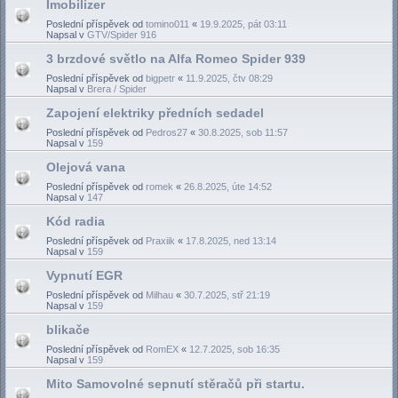
Imobilizer
Poslední příspěvek od
tomino011
«
19.9.2025, pát 03:11
Napsal v
GTV/Spider 916
3 brzdové světlo na Alfa Romeo Spider 939
Poslední příspěvek od
bigpetr
«
11.9.2025, čtv 08:29
Napsal v
Brera / Spider
Zapojení elektriky předních sedadel
Poslední příspěvek od
Pedros27
«
30.8.2025, sob 11:57
Napsal v
159
Olejová vana
Poslední příspěvek od
romek
«
26.8.2025, úte 14:52
Napsal v
147
Kód radia
Poslední příspěvek od
Praxiik
«
17.8.2025, ned 13:14
Napsal v
159
Vypnutí EGR
Poslední příspěvek od
Milhau
«
30.7.2025, stř 21:19
Napsal v
159
blikače
Poslední příspěvek od
RomEX
«
12.7.2025, sob 16:35
Napsal v
159
Mito Samovolné sepnutí stěračů při startu.