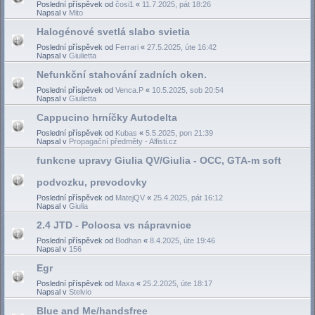
Poslední příspěvek od
čosi1
«
11.7.2025, pát 18:26
Napsal v
Mito
Halogénové svetlá slabo svietia
Poslední příspěvek od
Ferrari
«
27.5.2025, úte 16:42
Napsal v
Giulietta
Nefunkční stahování zadních oken.
Poslední příspěvek od
Venca.P
«
10.5.2025, sob 20:54
Napsal v
Giulietta
Cappucino hrníčky Autodelta
Poslední příspěvek od
Kubas
«
5.5.2025, pon 21:39
Napsal v
Propagační předměty - Alfisti.cz
funkcne upravy Giulia QV/Giulia - OCC, GTA-m soft
podvozku, prevodovky
Poslední příspěvek od
MatejQV
«
25.4.2025, pát 16:12
Napsal v
Giulia
2.4 JTD - Poloosa vs nápravnice
Poslední příspěvek od
Bodhan
«
8.4.2025, úte 19:46
Napsal v
156
Egr
Poslední příspěvek od
Maxa
«
25.2.2025, úte 18:17
Napsal v
Stelvio
Blue and Me/handsfree