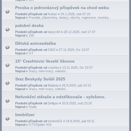
Prosba o jednorázový příspěvek na chod webu
Poslední příspěvek od
Kubas
«
24.1.2026, sob 07:16
Napsal v
Pravidla, připomínky, dotazy, návrhy, registrace, novinky...
palubní deska
Poslední příspěvek od
dany154
«
28.12.2025, ned 17:47
Napsal v
159
Dětská autosedačka
Poslední příspěvek od
Oli23
«
27.11.2025, čtv 13:07
Napsal v
GT
15° Crashtovic Veselé Vánoce
Poslední příspěvek od
crashta
«
13.11.2025, čtv 22:57
Napsal v
Srazy, mini-srazy, setkání...
Sraz Beskydy Soláň 2025
Poslední příspěvek od
Balanta
«
26.9.2025, pát 23:13
Napsal v
Srazy, mini-srazy, setkání...
Nefunkční stěrače a odstřikovače - vyřešeno.
Poslední příspěvek od
Dellgoo
«
20.9.2025, sob 23:20
Napsal v
Giulia
Imobilizer
Poslední příspěvek od
tomino011
«
19.9.2025, pát 03:11
Napsal v
GTV/Spider 916