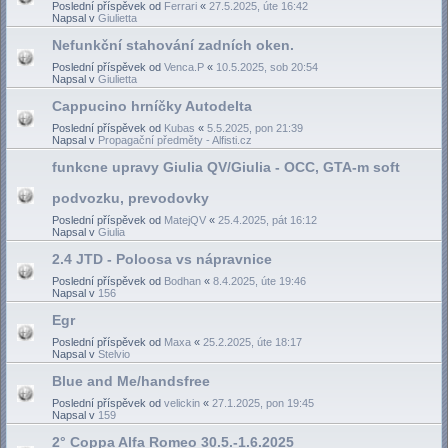
Poslední příspěvek od
Ferrari
«
27.5.2025, úte 16:42
Napsal v
Giulietta
Nefunkční stahování zadních oken.
Poslední příspěvek od
Venca.P
«
10.5.2025, sob 20:54
Napsal v
Giulietta
Cappucino hrníčky Autodelta
Poslední příspěvek od
Kubas
«
5.5.2025, pon 21:39
Napsal v
Propagační předměty - Alfisti.cz
funkcne upravy Giulia QV/Giulia - OCC, GTA-m soft
podvozku, prevodovky
Poslední příspěvek od
MatejQV
«
25.4.2025, pát 16:12
Napsal v
Giulia
2.4 JTD - Poloosa vs nápravnice
Poslední příspěvek od
Bodhan
«
8.4.2025, úte 19:46
Napsal v
156
Egr
Poslední příspěvek od
Maxa
«
25.2.2025, úte 18:17
Napsal v
Stelvio
Blue and Me/handsfree
Poslední příspěvek od
velickin
«
27.1.2025, pon 19:45
Napsal v
159
2° Coppa Alfa Romeo 30.5.-1.6.2025