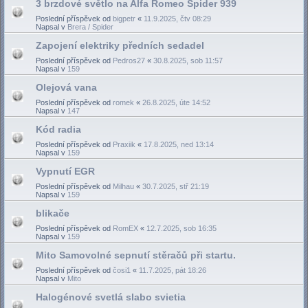
3 brzdové světlo na Alfa Romeo Spider 939
Poslední příspěvek od
bigpetr
«
11.9.2025, čtv 08:29
Napsal v
Brera / Spider
Zapojení elektriky předních sedadel
Poslední příspěvek od
Pedros27
«
30.8.2025, sob 11:57
Napsal v
159
Olejová vana
Poslední příspěvek od
romek
«
26.8.2025, úte 14:52
Napsal v
147
Kód radia
Poslední příspěvek od
Praxiik
«
17.8.2025, ned 13:14
Napsal v
159
Vypnutí EGR
Poslední příspěvek od
Milhau
«
30.7.2025, stř 21:19
Napsal v
159
blikače
Poslední příspěvek od
RomEX
«
12.7.2025, sob 16:35
Napsal v
159
Mito Samovolné sepnutí stěračů při startu.
Poslední příspěvek od
čosi1
«
11.7.2025, pát 18:26
Napsal v
Mito
Halogénové svetlá slabo svietia