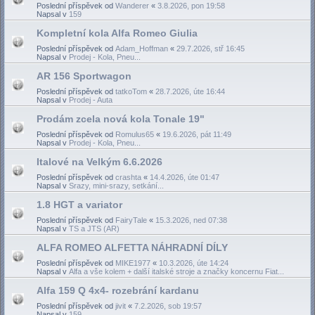
Poslední příspěvek od
Wanderer
«
3.8.2026, pon 19:58
Napsal v
159
Kompletní kola Alfa Romeo Giulia
Poslední příspěvek od
Adam_Hoffman
«
29.7.2026, stř 16:45
Napsal v
Prodej - Kola, Pneu...
AR 156 Sportwagon
Poslední příspěvek od
tatkoTom
«
28.7.2026, úte 16:44
Napsal v
Prodej - Auta
Prodám zcela nová kola Tonale 19"
Poslední příspěvek od
Romulus65
«
19.6.2026, pát 11:49
Napsal v
Prodej - Kola, Pneu...
Italové na Velkým 6.6.2026
Poslední příspěvek od
crashta
«
14.4.2026, úte 01:47
Napsal v
Srazy, mini-srazy, setkání...
1.8 HGT a variator
Poslední příspěvek od
FairyTale
«
15.3.2026, ned 07:38
Napsal v
TS a JTS (AR)
ALFA ROMEO ALFETTA NÁHRADNÍ DÍLY
Poslední příspěvek od
MIKE1977
«
10.3.2026, úte 14:24
Napsal v
Alfa a vše kolem + další italské stroje a značky koncernu Fiat...
Alfa 159 Q 4x4- rozebrání kardanu
Poslední příspěvek od
jivit
«
7.2.2026, sob 19:57
Napsal v
159