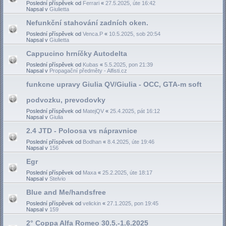
Poslední příspěvek od
Ferrari
«
27.5.2025, úte 16:42
Napsal v
Giulietta
Nefunkční stahování zadních oken.
Poslední příspěvek od
Venca.P
«
10.5.2025, sob 20:54
Napsal v
Giulietta
Cappucino hrníčky Autodelta
Poslední příspěvek od
Kubas
«
5.5.2025, pon 21:39
Napsal v
Propagační předměty - Alfisti.cz
funkcne upravy Giulia QV/Giulia - OCC, GTA-m soft
podvozku, prevodovky
Poslední příspěvek od
MatejQV
«
25.4.2025, pát 16:12
Napsal v
Giulia
2.4 JTD - Poloosa vs nápravnice
Poslední příspěvek od
Bodhan
«
8.4.2025, úte 19:46
Napsal v
156
Egr
Poslední příspěvek od
Maxa
«
25.2.2025, úte 18:17
Napsal v
Stelvio
Blue and Me/handsfree
Poslední příspěvek od
velickin
«
27.1.2025, pon 19:45
Napsal v
159
2° Coppa Alfa Romeo 30.5.-1.6.2025