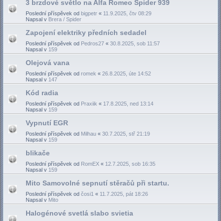
3 brzdové světlo na Alfa Romeo Spider 939
Poslední příspěvek od
bigpetr
«
11.9.2025, čtv 08:29
Napsal v
Brera / Spider
Zapojení elektriky předních sedadel
Poslední příspěvek od
Pedros27
«
30.8.2025, sob 11:57
Napsal v
159
Olejová vana
Poslední příspěvek od
romek
«
26.8.2025, úte 14:52
Napsal v
147
Kód radia
Poslední příspěvek od
Praxiik
«
17.8.2025, ned 13:14
Napsal v
159
Vypnutí EGR
Poslední příspěvek od
Milhau
«
30.7.2025, stř 21:19
Napsal v
159
blikače
Poslední příspěvek od
RomEX
«
12.7.2025, sob 16:35
Napsal v
159
Mito Samovolné sepnutí stěračů při startu.
Poslední příspěvek od
čosi1
«
11.7.2025, pát 18:26
Napsal v
Mito
Halogénové svetlá slabo svietia