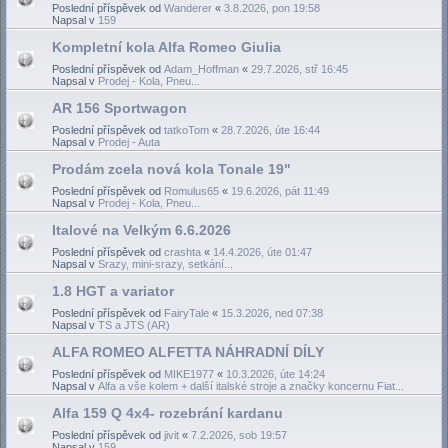
Poslední příspěvek od
Wanderer
«
3.8.2026, pon 19:58
Napsal v
159
Kompletní kola Alfa Romeo Giulia
Poslední příspěvek od
Adam_Hoffman
«
29.7.2026, stř 16:45
Napsal v
Prodej - Kola, Pneu...
AR 156 Sportwagon
Poslední příspěvek od
tatkoTom
«
28.7.2026, úte 16:44
Napsal v
Prodej - Auta
Prodám zcela nová kola Tonale 19"
Poslední příspěvek od
Romulus65
«
19.6.2026, pát 11:49
Napsal v
Prodej - Kola, Pneu...
Italové na Velkým 6.6.2026
Poslední příspěvek od
crashta
«
14.4.2026, úte 01:47
Napsal v
Srazy, mini-srazy, setkání...
1.8 HGT a variator
Poslední příspěvek od
FairyTale
«
15.3.2026, ned 07:38
Napsal v
TS a JTS (AR)
ALFA ROMEO ALFETTA NÁHRADNÍ DÍLY
Poslední příspěvek od
MIKE1977
«
10.3.2026, úte 14:24
Napsal v
Alfa a vše kolem + další italské stroje a značky koncernu Fiat...
Alfa 159 Q 4x4- rozebrání kardanu
Poslední příspěvek od
jivit
«
7.2.2026, sob 19:57
Napsal v
159