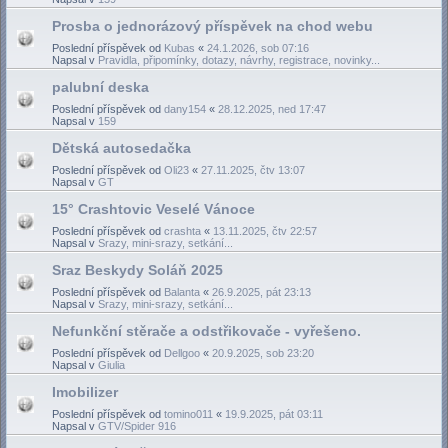
Prosba o jednorázový příspěvek na chod webu
Poslední příspěvek od
Kubas
«
24.1.2026, sob 07:16
Napsal v
Pravidla, připomínky, dotazy, návrhy, registrace, novinky...
palubní deska
Poslední příspěvek od
dany154
«
28.12.2025, ned 17:47
Napsal v
159
Dětská autosedačka
Poslední příspěvek od
Oli23
«
27.11.2025, čtv 13:07
Napsal v
GT
15° Crashtovic Veselé Vánoce
Poslední příspěvek od
crashta
«
13.11.2025, čtv 22:57
Napsal v
Srazy, mini-srazy, setkání...
Sraz Beskydy Soláň 2025
Poslední příspěvek od
Balanta
«
26.9.2025, pát 23:13
Napsal v
Srazy, mini-srazy, setkání...
Nefunkční stěrače a odstřikovače - vyřešeno.
Poslední příspěvek od
Dellgoo
«
20.9.2025, sob 23:20
Napsal v
Giulia
Imobilizer
Poslední příspěvek od
tomino011
«
19.9.2025, pát 03:11
Napsal v
GTV/Spider 916