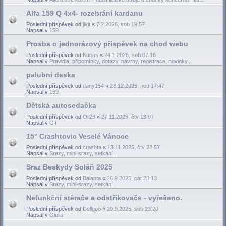
Alfa 159 Q 4x4- rozebrání kardanu
Poslední příspěvek od
jivit
«
7.2.2026, sob 19:57
Napsal v
159
Prosba o jednorázový příspěvek na chod webu
Poslední příspěvek od
Kubas
«
24.1.2026, sob 07:16
Napsal v
Pravidla, připomínky, dotazy, návrhy, registrace, novinky...
palubní deska
Poslední příspěvek od
dany154
«
28.12.2025, ned 17:47
Napsal v
159
Dětská autosedačka
Poslední příspěvek od
Oli23
«
27.11.2025, čtv 13:07
Napsal v
GT
15° Crashtovic Veselé Vánoce
Poslední příspěvek od
crashta
«
13.11.2025, čtv 22:57
Napsal v
Srazy, mini-srazy, setkání...
Sraz Beskydy Soláň 2025
Poslední příspěvek od
Balanta
«
26.9.2025, pát 23:13
Napsal v
Srazy, mini-srazy, setkání...
Nefunkční stěrače a odstřikovače - vyřešeno.
Poslední příspěvek od
Dellgoo
«
20.9.2025, sob 23:20
Napsal v
Giulia