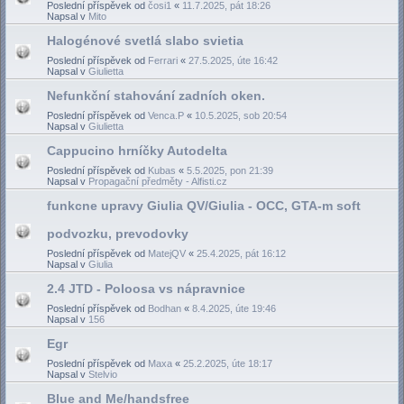
Poslední příspěvek od
čosi1
«
11.7.2025, pát 18:26
Napsal v
Mito
Halogénové svetlá slabo svietia
Poslední příspěvek od
Ferrari
«
27.5.2025, úte 16:42
Napsal v
Giulietta
Nefunkční stahování zadních oken.
Poslední příspěvek od
Venca.P
«
10.5.2025, sob 20:54
Napsal v
Giulietta
Cappucino hrníčky Autodelta
Poslední příspěvek od
Kubas
«
5.5.2025, pon 21:39
Napsal v
Propagační předměty - Alfisti.cz
funkcne upravy Giulia QV/Giulia - OCC, GTA-m soft
podvozku, prevodovky
Poslední příspěvek od
MatejQV
«
25.4.2025, pát 16:12
Napsal v
Giulia
2.4 JTD - Poloosa vs nápravnice
Poslední příspěvek od
Bodhan
«
8.4.2025, úte 19:46
Napsal v
156
Egr
Poslední příspěvek od
Maxa
«
25.2.2025, úte 18:17
Napsal v
Stelvio
Blue and Me/handsfree