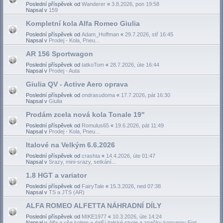
Poslední příspěvek od
Wanderer
«
3.8.2026, pon 19:58
Napsal v
159
Kompletní kola Alfa Romeo Giulia
Poslední příspěvek od
Adam_Hoffman
«
29.7.2026, stř 16:45
Napsal v
Prodej - Kola, Pneu...
AR 156 Sportwagon
Poslední příspěvek od
tatkoTom
«
28.7.2026, úte 16:44
Napsal v
Prodej - Auta
Giulia QV - Active Aero oprava
Poslední příspěvek od
ondrasudoma
«
17.7.2026, pát 16:30
Napsal v
Giulia
Prodám zcela nová kola Tonale 19"
Poslední příspěvek od
Romulus65
«
19.6.2026, pát 11:49
Napsal v
Prodej - Kola, Pneu...
Italové na Velkým 6.6.2026
Poslední příspěvek od
crashta
«
14.4.2026, úte 01:47
Napsal v
Srazy, mini-srazy, setkání...
1.8 HGT a variator
Poslední příspěvek od
FairyTale
«
15.3.2026, ned 07:38
Napsal v
TS a JTS (AR)
ALFA ROMEO ALFETTA NÁHRADNÍ DÍLY
Poslední příspěvek od
MIKE1977
«
10.3.2026, úte 14:24
Napsal v
Alfa a vše kolem + další italské stroje a značky koncernu Fiat...