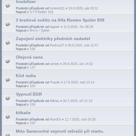
Imobilizer
Poslední příspěvek od
tomino011
«
19.9.2025, pát 03:11
Napsal v
GTV/Spider 916
3 brzdové světlo na Alfa Romeo Spider 939
Poslední příspěvek od
bigpetr
«
11.9.2025, čtv 08:29
Napsal v
Brera / Spider
Zapojení elektriky předních sedadel
Poslední příspěvek od
Pedros27
«
30.8.2025, sob 11:57
Napsal v
159
Olejová vana
Poslední příspěvek od
romek
«
26.8.2025, úte 14:52
Napsal v
147
Kód radia
Poslední příspěvek od
Praxiik
«
17.8.2025, ned 13:14
Napsal v
159
Vypnutí EGR
Poslední příspěvek od
Milhau
«
30.7.2025, stř 21:19
Napsal v
159
blikače
Poslední příspěvek od
RomEX
«
12.7.2025, sob 16:35
Napsal v
159
Mito Samovolné sepnutí stěračů při startu.